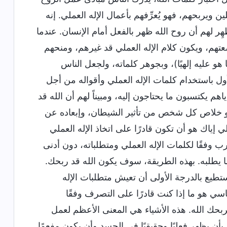
 ويربحهم، فهو يُعرِّفهم بأعمال الإله العملي. إنه
ظهِر لهم أن روح الله ظهر بالفعل أمام الإنسان. عندما
عتهم، ويكون كلام الإله العملي قد غيرهم، ومنحهم
ا هو عليه إلهيًا)، وبجوهر كلماته، ولجعل الناس
لأول باستخدام كلمات الإله العملي وأقواله من أجل
هم يكتسبون ما يحتاجون إليه، ومبيناً لهم أن الله قد
ي هو خلاص كل شخص من تأثير الشيطان، وإبعاده عن
 إياك هو أن تكون قادرًا على اتخاذ الإله العملي
ب وفقًا لكلمات الإله العملي ومتطلباته، دون أدنى
 يطلبه. بهذه الطريقة، سوف يكون الله قد ربحك.
طيع بالدرجة الأولى أن تعيش متطلبات الإله
اسي هو ما إذا كنت قادرًا على التصرف وفقًا
يربحك الله. هذه الأشياء هي المعنى الأعظم لعمل
أن يظهر فعليًا وحقيقيًا في الجسد وأن يكون مفعمًا