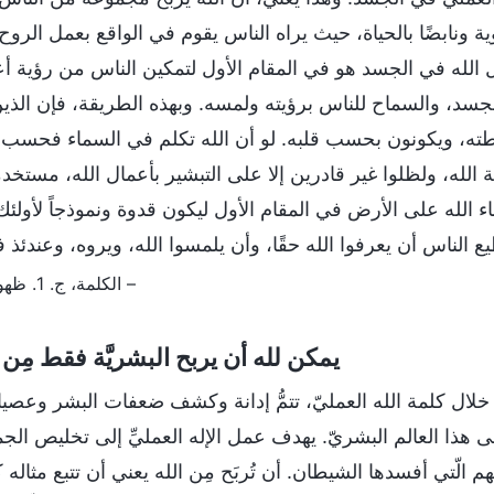
وية ونابضًا بالحياة، حيث يراه الناس يقوم في الواقع بعمل ال
الله في الجسد هو في المقام الأول لتمكين الناس من رؤية أعم
جسد، والسماح للناس برؤيته ولمسه. وبهذه الطريقة، فإن الذي
ته، ويكونون بحسب قلبه. لو أن الله تكلم في السماء فحسب، 
 الله، ولظلوا غير قادرين إلا على التبشير بأعمال الله، مستخد
اء الله على الأرض في المقام الأول ليكون قدوة ونموذجاً لأول
 الناس أن يعرفوا الله حقًا، وأن يلمسوا الله، ويروه، وعندئذ فقط
– الكلمة، ج. 1. ظهور الله وعمله. يجب أن تعرف أن الإله العملي هو الله نفسه
يمكن لله أن يربح البشريَّة فقط مِ
 خلال كلمة الله العمليّ، تتمُّ إدانة وكشف ضعفات البشر وعصيانهم
ى هذا العالم البشريّ. يهدف عمل الإله العمليِّ إلى تخليص الجمي
م الّتي أفسدها الشيطان. أن تُربَح مِن الله يعني أن تتبع مثاله ك