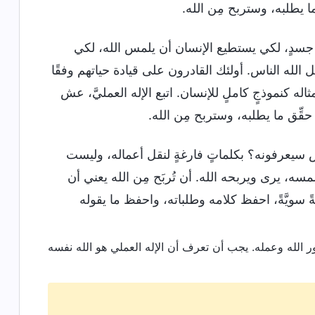
ما يطلبه، وستربح مِن الله.
 جسدٍ، لكي يستطيع الإنسان أن يلمس الله، لكي
ل الله الناس. أولئك القادرون على قيادة حياتهم وفقًا
مثاله كنموذجٍ كاملٍ للإنسان. اتبع الإله العمليَّ، عش
 حقِّق ما يطلبه، وستربح مِن الله.
اس سيعرفونه؟ بكلماتٍ فارغةٍ لنقل أعماله، وليست
مسه، يرى ويربحه الله. أن تُربَح مِن الله يعني أن
َةً سويَّةً، احفظ كلامه وطلباته، واحفظ ما يقوله