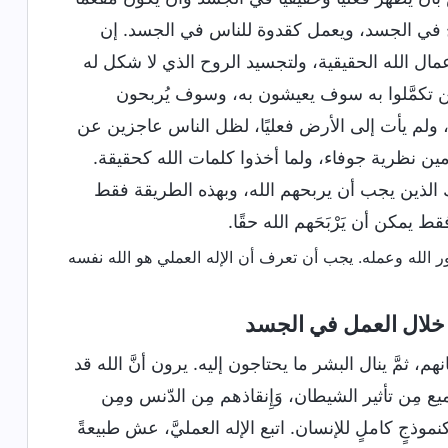
روح في الجسد، ويعمل كقدوة للناس في الجسد. إن
ال الله الحقيقية، ولتجسيد الروح الذي لا شكل له
ن تكمَّلوا به سوف يعيشون به، وسوف يُربحون
ولم يأت إلى الأرض فعليًا، لظل الناس عاجزين عن
مين نظرية جوفاء، ولما أخذوا كلمات الله كحقيقة.
ئك الذين يجب أن يربحهم الله، وبهذه الطريقة فقط
 يمكن أن يَرْبَحَهم الله حقًا.
ن خلال العمل في الجسد
، ثمَّ ينال البشر ما يحتاجون إليه. يرون أنَّ الله قد
ع مِن تأثير الشيطان، وَإِنقاذهم مِن الدّنس ومِن
نموذجٍ كاملٍ للإنسان. اتبع الإله العمليَّ، عش طبيعةً