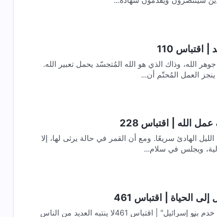
لذين سينتصرون ويقدمون شهادةً...
| اقتباس 110
وهر الله، وذاك الذي هو الله المُتجسّد يحمل تعبير الله.
ز العمل المُحتّم أن...
مل الله | اقتباس 228
الليل الهادئ سريعًا. ومع أن القمر في حالة يرثى لها، إلا
لية، ويجلس في سلام...
لى الحياة | اقتباس 461
كلمات الله اليومية | "اخدموا كما خدم بنو إسرائيل" | اقتباس 461لا ينتبه العديد من الناس