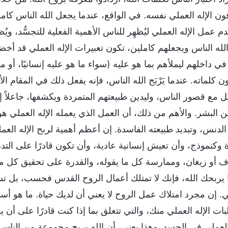
ن الإله العملي نفسه. في الواقع، عندما يجعل الله الناس كاملين
 عمل الإله العملي ليُظهِر للناس الأهمية الفعلية للتجسُّد، ويُ
الله الناس ويجعلهم كاملين، تكون تعبيرات الإله العملي قد أخض
في داخلهم ليملأهم بما هو عليه (سواء ما هو عليه إنسانيًا، أو م
 كلماته. عندما يَرْبَح الله الناس، فإنه يفعل ذلك في المقام ا
ل مع قصور الناس، وليدين طبيعتهم المتمردة ويكشفها، جاعلاً إيا
ين البشر. والأهم من ذلك، أن العمل الذي يعمله الإله العمل
لدنس، وتبديد طبيعته الفاسدة. إن أعظم أهمية لربح الإله العملي
 وكنموذج، وأن تعيش إنسانية عادية، وأن تكون قادرًا على التدر
ف أو زيغان، وممارسة كل ما يقوله، والقدرة على تحقيق كل ما
 يربحك الله، فإنك لا تمتلك أعمال الروح القدس فحسب، بل تست
ي. إن مجرد امتلاك عمل الروح لا يعني أن لديك حياة. ما هو أس
بات الإله العملي منك، والتي تتعلق بما إذا كنت قادرًا على أن 
 العملي في الجسد. وهذا يعني، أن الله يربح مجموعة من الناس ب