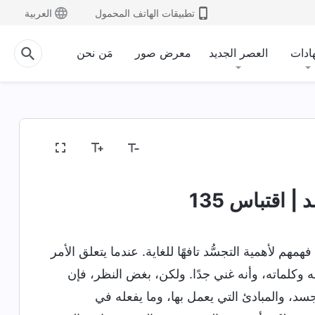
تطبيقات الهاتف المحمول
العربية
ادات
العصر الجديد
معرض صور
مَن نحن
كشف المفاهيم الدينية
كشف فساد البشرية
الدخول
| اقتباس 135
مهم لأهمية التجسُّد تافهًا للغاية. عندما يتعلق الأمر
 وكلماته، وأنه غني جدًا. ولكن، بغض النظر، فإن
جسد، والمبادئ التي يعمل بها، وما يفعله في