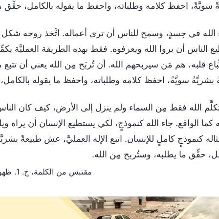
ةً سويَّةً، احفظ كلامه وطلباته، واحفظ ما يقوله بالكامل، حقِّق 
ء الله في جسدٍ، وسمح للناس أن ترى أعماله. اتَّخذ روحه شكل
 الناس أن يروا الله ويعرفوه. فقط بهذه الطريقة العمليَّة يكمِّ
ِّباع قلبه، هم مَن سيربحهم الله. أن تُربَح مِن الله يعني أن تتبع 
 بشريَّةً سويَّةً، احفظ كلامه وطلباته، واحفظ ما يقوله بالكامل،
 تكلَّم الله فقط مِن السماء ولم ينزل إلى الأرض، كيف كان الن
 كما الواقع. جاء الله كنموذجٍ، لكي يستطيع الإنسان أن يراه ويل
ثاله كنموذجٍ كاملٍ للإنسان. اتبع الإله العمليَّ، عش طبيعةً بشريّ
ل، حقِّق ما يطلبه، وستُربح مِن الله.
مقتبس من الكلمة، ج. 1. ظهور الله وعمله. يجب أن تعرف أن الإله العملي هو الله نفسه