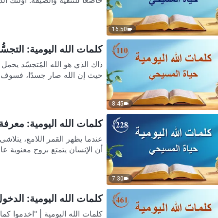
خاضعًا للتنقية والضيقة. أولئك ا
16:50
كلمات الله اليومية: التجسُّد 
ذاك الذي هو الله المُتجسّد يحمل ج
حيث إن الله صار جسدًا، فسوف ينج
8:45
كلمات الله اليومية: معرفة ع
عندما يظهر القمر اللامع، يتلاشى 
أن الإنسان يتمتع بروح معنوية عا
7:30
كلمات الله اليومية: الدخول إ