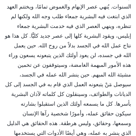
السنوات. يُنهي عصر الإبهام والغموض تمامًا، ويختتم العهد
الذي ابتغت فيه البشرية جمعاء طلب وجه الله ولكنها لم
تنظره، وينهي العصر الذي فيه خدمت البشرية جمعاء
إبليس، ويقود البشرية كلها إلى عصر جديد كليًّا. كل هذا هو
نتاج عمل الله في الجسد بدلاً من روح الله. حين يعمل
الله في جسده، لن يعود أولئك الذين يتبعونه يسعون وراء
هذه الأمور المبهمة الغامضة، وسيتوقفون عن تخمين
مشيئة الله المبهم. حين ينشر الله عمله في الجسد،
سيوصل مَنْ يتبعونه العمل الذي قام به في الجسد إلى كل
الديانات والطوائف، وسينقلون كل كلماته لآذان البشرية
بأسرها. كل ما يسمعه أولئك الذين استقبلوا بشارته
سيكون حقائق عمله، وأمورًا شخصية رآها الإنسان
وسمعها، وحقائق، وليس هرطقة. هذه الحقائق هي الدليل
الذي ينشر به عمله، وهي أيضًا الأدوات التي يستخدمها