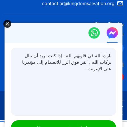
contact.ar@kingdomsalvation.org
نزل ملكوت الله.
لقد نزلت المملكة بالفعل إلى الأرض! هل تريد دخوله؟
اعرف المزيد
تواصل معنا عبر Messenger
بارك الله في قلوبهم الله ، إذا كنت تريد أن تنال
بركات الله ، انقر فوق الزر للانضمام إلى مؤتمرنا
اتبعنا
على الإنترنت .
شروط الاستخدام
الخصوصية
شكر وتقدير
سياسة ملفات تعريف الارتباط
Copyright © 2026
كنيسة الله القدير
جميع الحقوق محفوظة
كلمات الله اليومية: التجسُّد | اقتباس 125