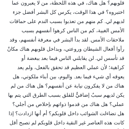
قلوبهم؟ هل هناك، في هذه اللحظة، من لا يعبرون عما
اختبروه؟ في هذا الوقت، يكرس كل البشر أفضل جزء
لديهم لي. كم منهم من تعذبوا بسبب الندم على حماقات
الأمس الغبية، كم من الناس كرهوا أنفسهم بسبب
ملاحقات الأمس. لقد بدأ البشر في معرفة أنفسهم، وقد
رأوا أفعال الشيطان وروعتي، وبداخل قلوبهم هناك مكانٌ
قد تأسس لي. لن يقابلني الناس فيما بعد ببغضة أو
كراهية؛ لأن عملي العظيم قد تحقق بالفعل، ولم يعد
يعوقه أي شيء فيما بعد. واليوم، بين أبناء ملكوتي، هل
هناك من لا يفكرون نيابة عن أنفسهم؟ هل هناك من لم
يكن لديهم سببٌ إضافيٌّ للقلق بسبب الطرق التي يتم بها
عملي؟ هل هناك من قدموا ذواتهم بإخلاص من أجلي؟
هل تضاءلت الشوائب داخل قلوبكم؟ أم أنها ازدادت؟ إذا
كانت هذه العناصر غير النقية داخل قلوبكم لم تصبح أقل