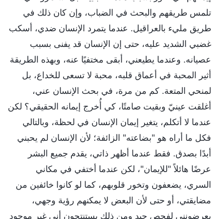
تلمس طريقهم والبحث في الضباب، وإن كان ذلك في
طريق مليء بالعراقيل. عندما يتمرد الإنسان ضدي، أسكب
غضبي الشديد عليه، حتى إن الإنسان قد يفنى بسبب
عصيانه. وعندما يطيعني، أبقى مختفيًا عنه، وبهذه الطريقة
أثير المحبة في أعماق قلبه، محبة لا تسعى للخداع، بل
لمنحي المتعة. كم من مرة، في بحث الإنسان عني،
أغلقت عينيّ وبقيت صامتًا، كي أُخرج إيمانه الحقيقي؟ لكن
عندما لا أتكلم، يتغير إيمان الإنسان في لحظة، وبالتالي
فكل ما أراه هو "بضاعته" الزائفة؛ لأن الإنسان لم يحبني
أبدًا بصدق. فقط عندما أظهر ذاتي، يقدم جميع البشر
عرضًا هائلاً "للإيمان"، لكن عندما أختفي في مكاني
السري، يضعفون وتخور قلوبهم، كما لو كانوا خائفين من
مضايقتي، أو حتى لأن البعض لا يمكنهم رؤية وجهي،
يعرضونني لفحص جيد ومن ذلك يستنتجون أني غير موجود