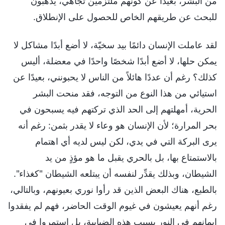
من البشر، بعيدًا عن كونهم ملتزمين تجاهي، يذهبون
للبحث عن طريقهم الخاص للحصول على الإنطلاق.
لقد عاملت الإنسان دائمًا بيد سخيّة، لا أضع أبدًا مشاكل لا
يمكن حلها، لا أضع أبدًا شخصًا واحدًا في معضلة، أليس
كذلك؟ رغم أن عددًا هائلاً من الناس لا يحبونني، بعيدًا عن
استيائي من هذا النوع من التوجه، فقد منحت البشر
الحرية، أمهلتهم إلى الحد الذي تركتهم فيه يسبحون في
بحر المرارة؛ لأن الإنسان هو وعاء لا يقدر بثمن: رغم أنه
يرى البركة التي في يدي، لكن ليس لديه أي اهتمام
بالاستمتاع بها، بل بالحري يقبل ما هو مؤذٍ من يد
الشيطان، وبذلك يقدِّر لنفسه أن يبتلعه الشيطان "كغذاء".
بالطبع، هناك البعض الذين قد رأوا نوري بعيونهم، وبالتالي،
رغم أنهم يعيشون في غيوم الوقت الحاضر، فهم لم يفقدوا
إيمانهم في النور بسبب هذه الضبابية، بل استمروا في