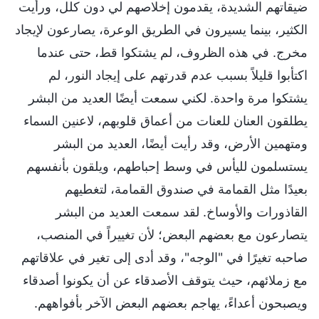
ضيقاتهم الشديدة، يقدمون إخلاصهم لي دون كلل، ورأيت
الكثير، بينما يسيرون في الطريق الوعرة، يصارعون لإيجاد
مخرج. في هذه الظروف، لم يشتكوا قط، حتى عندما
اكتأبوا قليلاً بسبب عدم قدرتهم على إيجاد النور، لم
يشتكوا مرة واحدة. لكني سمعت أيضًا العديد من البشر
يطلقون العنان للعنات من أعماق قلوبهم، لاعنين السماء
ومتهمين الأرض، وقد رأيت أيضًا، العديد من البشر
يستسلمون لليأس في وسط إحباطهم، ويلقون بأنفسهم
بعيدًا مثل القمامة في صندوق القمامة، لتغطيهم
القاذورات والأوساخ. لقد سمعت العديد من البشر
يتصارعون مع بعضهم البعض؛ لأن تغييراً في المنصب،
صاحبه تغيرًا في "الوجه"، وقد أدى إلى تغير في علاقاتهم
مع زملائهم، حيث يتوقف الأصدقاء عن أن يكونوا أصدقاء
ويصبحون أعداءً، يهاجم بعضهم البعض الآخر بأفواههم.