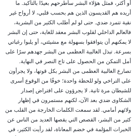
أو أكثر، فمثل هؤلاء البشر سأطرحهم بعيدًا بالتأكيد. ما
أريده هم القديسون الذين هم بحسب قلبي، لا أرواح غير
نقية تتمرد ضدي. حتى لو لم أطلب الكثير من البشرية،
فالعالم الداخلي لقلوب البشر معقد للغاية، حتى إن البشر
لا يمكنهم أن يتوافقوا بسهولة مع مشيئتي، أو يلبوا رغباتي
بسرعة. تبذل الغالبية العظمى من البشر جهدهم سرًا على
أمل التمكن من الحصول على تاج النصر في النهاية.
تصارع الغالبية العظمى من البشر بكل قوتها، ولا يجرأون
على التراخي ولو للحظة واحدة؛ خوفًا من الوقوع أسرى
للشيطان مرة ثانية. لا يجرؤون على افتراض إصدار
الشكاوى ضدي بعد الآن، لكنهم مستمرون في إظهار
ولائهم أمامي. لقد سمعت الكلمات الخارجة من القلب من
كثير من البشر، القصص التي يقصها العديد من الناس عن
الخبرات المؤلمة في خضم المعاناة، لقد رأيت الكثير، في