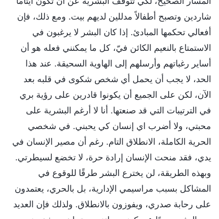
المسار الصحيح، لكي تتوقف البشرية عن أن تكون أيتامًا
شاردين وتصبح أطفالاً مدللين لديهم بيت. ومع ذلك، فإن
أفعالي تحكمها المبادئ. إذا كان البشر لا يرغبون في
الاستمتاع بالنعيم الكائن فيّ، كل ما يمكنني فعله هو أن
أساير رغباتهم وأرسلهم إلى الهاوية السحيقة. عند هذا
الحد، لا يجب أن يحمل أي شخص شكوى في قلبه بعد
الآن، لكن على الجميع أن يكونوا قادرين على رؤية بري
في الترتيبات التي قد صنعتها. أنا لا أرغم البشرية على
محبتي، ولا أضرب اي إنسان كي يحبني. في شخصي
الحرية الكاملة، الانطلاق التام. رغم أن مصير الإنسان في
يدي، فقد منحت الإنسان إرادة حرة، لا تخضع لسيطرتي.
وبهذه الطريقة، لن يخترع البشر طرقًا للوقوع في
المشاكل بسبب مراسيمي الإدارية، بل بالحري، يعتمدون
على رحابة صدري، ويفوزون بالانطلاق. ولذلك فإن العديد