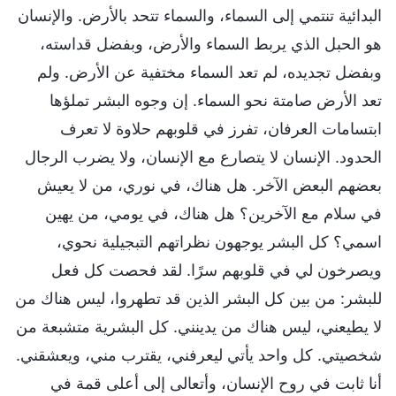
البدائية تنتمي إلى السماء، والسماء تتحد بالأرض. والإنسان
هو الحبل الذي يربط السماء والأرض، وبفضل قداسته،
وبفضل تجديده، لم تعد السماء مختفية عن الأرض. ولم
تعد الأرض صامتة نحو السماء. إن وجوه البشر تملؤها
ابتسامات العرفان، تفرز في قلوبهم حلاوة لا تعرف
الحدود. الإنسان لا يتصارع مع الإنسان، ولا يضرب الرجال
بعضهم البعض الآخر. هل هناك، في نوري، من لا يعيش
في سلام مع الآخرين؟ هل هناك، في يومي، من يهين
اسمي؟ كل البشر يوجهون نظراتهم التبجيلية نحوي،
ويصرخون لي في قلوبهم سرًا. لقد فحصت كل فعل
للبشر: من بين كل البشر الذين قد تطهروا، ليس هناك من
لا يطيعني، ليس هناك من يدينني. كل البشرية متشبعة من
شخصيتي. كل واحد يأتي ليعرفني، يقترب مني، ويعشقني.
أنا ثابت في روح الإنسان، وأتعالى إلى أعلى قمة في