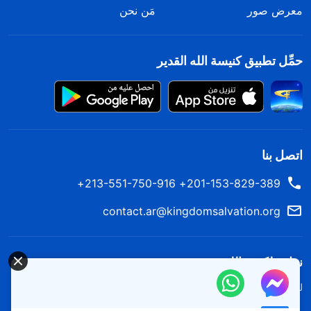
معرض صور
مَن نحن
حمِّل تطبيق كنيسة الله القدير
اتصل بنا
201-153-829-389+ 213-551-750-916+
contact.ar@kingdomsalvation.org
نزل ملكوت الله.
لقد نزلت المملكة بالفعل إلى الأرض! هل تريد دخوله؟
اعرف المزيد