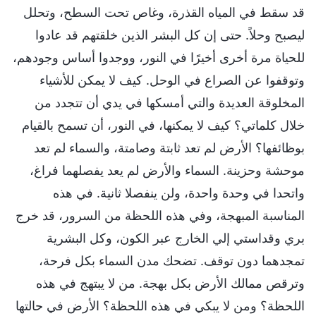
قد سقط في المياه القذرة، وغاص تحت السطح، وتحلل
ليصبح وحلاً. حتى إن كل البشر الذين خلقتهم قد عادوا
للحياة مرة أخرى أخيرًا في النور، ووجدوا أساس وجودهم،
وتوقفوا عن الصراع في الوحل. كيف لا يمكن للأشياء
المخلوقة العديدة والتي أمسكها في يدي أن تتجدد من
خلال كلماتي؟ كيف لا يمكنها، في النور، أن تسمح بالقيام
بوظائفها؟ الأرض لم تعد ثابتة وصامتة، والسماء لم تعد
موحشة وحزينة. السماء والأرض لم يعد يفصلهما فراغ،
واتحدا في وحدة واحدة، ولن ينفصلا ثانية. في هذه
المناسبة المبهجة، وفي هذه اللحظة من السرور، قد خرج
بري وقداستي إلي الخارج عبر الكون، وكل البشرية
تمجدهما دون توقف. تضحك مدن السماء بكل فرحة،
وترقص ممالك الأرض بكل بهجة. من لا يبتهج في هذه
اللحظة؟ ومن لا يبكي في هذه اللحظة؟ الأرض في حالتها