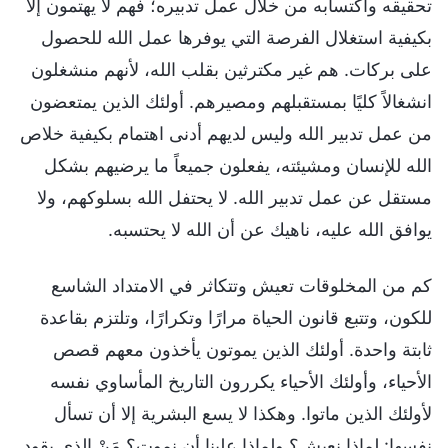
تحقيقه واكتسابه من خلال عمل تدبيره؛ فهم لا يهتمون إلا
بكيفية استغلال الفرصة التي يوفرها عمل الله للحصول
على بركات. هم غير مكترثين بقلب الله، لأنهم منشغلون
انشغالاً كليًا بمستقبلهم ومصيرهم. أولئك الذين يمتعضون
من عمل تدبير الله وليس لديهم أدنى اهتمام بكيفية خلاص
الله للإنسان ومشيئته، يفعلون جميعاً ما يرضيهم بشكل
مستقل عن عمل تدبير الله. لا يحتفل الله بسلوكهم، ولا
يوافق الله عليه، ناهيك عن أن الله لا يحتسبه.
كم من المخلوقات تعيش وتتكاثر في الامتداد الشاسع
للكون، وتتبع قانون الحياة مرارًا وتكرارًا، وتلتزم بقاعدة
ثابتة واحدة. أولئك الذين يموتون يأخذون معهم قصص
الأحياء، وأولئك الأحياء يكررون التاريخ المأساوي نفسه
لأولئك الذين ماتوا. وهكذا لا يسع البشرية إلا أن تسأل
نفسها: لماذا نعيش؟ ولماذا علينا أن نموت؟ مَنْ الذي يقود