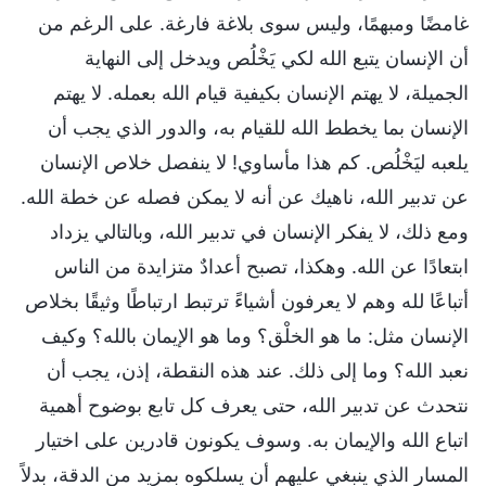
غامضًا ومبهمًا، وليس سوى بلاغة فارغة. على الرغم من
أن الإنسان يتبع الله لكي يَخْلُص ويدخل إلى النهاية
الجميلة، لا يهتم الإنسان بكيفية قيام الله بعمله. لا يهتم
الإنسان بما يخطط الله للقيام به، والدور الذي يجب أن
يلعبه ليَخْلُص. كم هذا مأساوي! لا ينفصل خلاص الإنسان
عن تدبير الله، ناهيك عن أنه لا يمكن فصله عن خطة الله.
ومع ذلك، لا يفكر الإنسان في تدبير الله، وبالتالي يزداد
ابتعادًا عن الله. وهكذا، تصبح أعدادٌ متزايدة من الناس
أتباعًا لله وهم لا يعرفون أشياءً ترتبط ارتباطًا وثيقًا بخلاص
الإنسان مثل: ما هو الخلْق؟ وما هو الإيمان بالله؟ وكيف
نعبد الله؟ وما إلى ذلك. عند هذه النقطة، إذن، يجب أن
نتحدث عن تدبير الله، حتى يعرف كل تابع بوضوح أهمية
اتباع الله والإيمان به. وسوف يكونون قادرين على اختيار
المسار الذي ينبغي عليهم أن يسلكوه بمزيد من الدقة، بدلاً