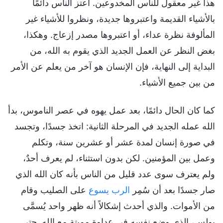
هذا غير معقول للناس المخدوعين. اعتز الناس دائمًا
بالأشياء القديمة واعتبروها جديدة، ونظروا للأشياء غير
المألوفة نظرة عداء، أو اعتبروها مصدر إزعاج. وهكذا،
بغض النظر عن العمل الجديد الذي يقوم به الله، من
البداية إلى النهاية، فإن الإنسان هو آخر من يعلم عن الأمر
من بين جميع الأشياء.
كما كان الحال دائمًا، بعد عمل يهوه في عصر الناموس، بدأ
الله عمله الجديد في المرحلة الثانية: اتخذ جسدًا، وتجسد
في صورة إنسان لمدة عشر أو عشرين سنة، وتكلم
وعمل بين المؤمنين. لكن بدون استثناء، لم يعرف أحدٌ،
ولم يعترف سوى عدد قليل من الناس بأنه كان الله الذي
صار جسدًا بعد أن سُمِر
الرب يسوع
على الصليب وقام
من الأموات. والذي أحدث إشكالاً أنه ظهر واحد يُسمَّى
بولس، الذي وضع نفسه في عداوة مميتة مع الله. حتى