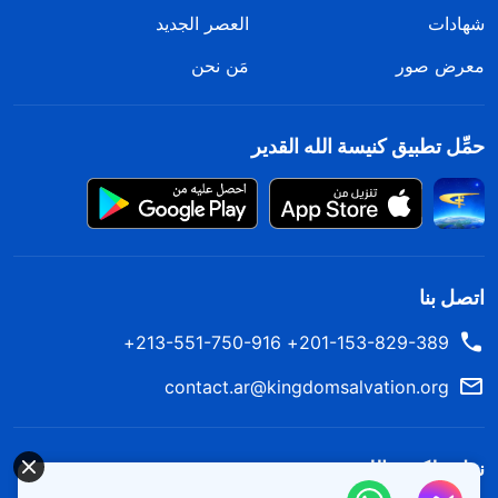
شهادات
العصر الجديد
معرض صور
مَن نحن
حمِّل تطبيق كنيسة الله القدير
اتصل بنا
201-153-829-389+ 213-551-750-916+
contact.ar@kingdomsalvation.org
نزل ملكوت الله.