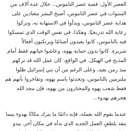
العصر الأول: قصة عصر الناموس... خلال عدة آلاف من
السنوات في عصر الناموس، أصبح البشر معتادين على
هداية عصر الناموس، وبدأوا في الاستهانة به، وتركوا
رعاية الله تدريجيًا. وهكذا، في نفس الوقت الذي تمسكوا
فيه بالناموس، كانوا يعبدون أصنامًا ويرتكبون أفعالاً
شريرة. كانوا بدون حماية يهوه، وعاشوا حياتهم فقط أمام
المذبح في الهيكل. في الواقع، كان عمل الله قد تركهم
منذ زمن بعيد، وعلى الرغم من أن بني إسرائيل ظلوا
ملتزمين بالناموس، وتحدثوا باسم يهوه، وتفاخروا بأنهم هم
فقط شعب يهوه والمختارون من يهوه، فإن مجد الله
هجرهم بهدوء...
عندما يقوم الله بعمله، فإنه دائمًا ما يترك مكانًا بهدوء بينما
ينفذ بلطفٍ العمل الجديد الذي بدأه في مكان آخر. يبدو