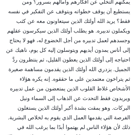
يمكنهم التخلي عن أفكارهم وآمالهم بسرور؟ ومن
يستطيع أن يوقف خطواته ويتوقف عن التفكير في نفسه
فقط؟ يريد الله أولئك الذين سيتعاونون معه عن كثب
ويكملون تدبيره. هو يطلب أولئك الذين سيكرسون عقلهم
وجسدهم لعمل تدبيره من أجل الخضوع له، فهو لا يحتاج
إلى أناس يمدون أيديهم ويتوسلون إليه كل يوم، ناهيك عن
احتياجه إلى أولئك الذين يعطون القليل، ثم ينتظرون ردَّ
الجميل. يزدري الله أولئك الذين يقدمون مساهمة صغيرة
ثم يتراخون معتمدين على ما حققوه. إنه يكره هؤلاء
الأشخاص غلاظ القلوب الذين يمتعضون من عمل تدبيره
ويريدون فقط التحدث عن الذهاب إلى السماء ونيل
البركات. وهو يمقت بشدة أكبر أولئك الذين يستغلون
الفرصة التي يقدمها العمل الذي يقوم به لخلاص البشرية.
ذلك لأن هؤلاء الناس لم يهتموا أبدًا بما يرغب الله في