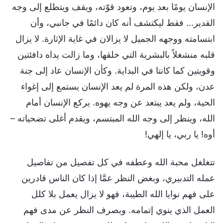
الإنسان يومًا بعد يوم، وتعود قوّته، ويقف ويتطلع إلى وجه
القدير... فقط ليكتشف أنه كان دائمًا في جانبي، وأن
ابتسامته ووجهه الجميل لا يزالان في غاية الإثارة. لا يزال
قلبه منشغلاً بالبشرية التي خلقها، وما زالت يداه دافئتين
وقويتين كما كانتا في البداية. وكأن الإنسان عاد إلى جنة
عدن، ولكن هذه المرة لم يعد الإنسان يستمع إلى إغواء
الحية، ولم يعد يبتعد عن وجه يهوه. يركع الإنسان أمام
الله، وينظر إلى وجه الله المبتسم، ويقدم أغلى تضحياته –
أوه! يا ربي، يا إلهي!
تتغلغل محبة الله وعطفه في كل تفصيل من تفاصيل
عمله التدبيري، وبغض النظر عمَّا إذا كان الناس قادرين
على فهم نوايا الله الطيبة، فهو لا يزال يعمل بلا كلل
العمل الذي ينوي إتمامه. وبصرف النظر عن مدى فهم