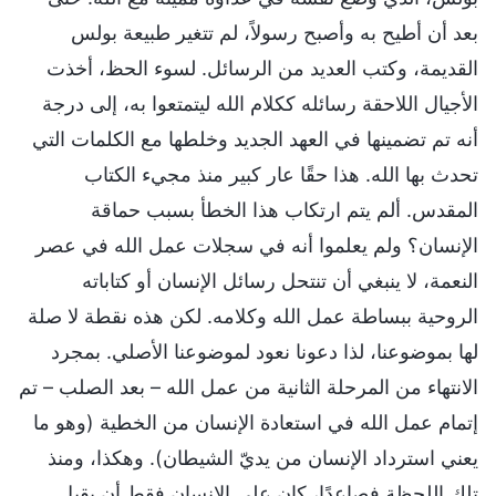
بعد أن أطيح به وأصبح رسولاً، لم تتغير طبيعة بولس
القديمة، وكتب العديد من الرسائل. لسوء الحظ، أخذت
الأجيال اللاحقة رسائله ككلام الله ليتمتعوا به، إلى درجة
أنه تم تضمينها في العهد الجديد وخلطها مع الكلمات التي
تحدث بها الله. هذا حقًا عار كبير منذ مجيء الكتاب
المقدس. ألم يتم ارتكاب هذا الخطأ بسبب حماقة
الإنسان؟ ولم يعلموا أنه في سجلات عمل الله في عصر
النعمة، لا ينبغي أن تنتحل رسائل الإنسان أو كتاباته
الروحية ببساطة عمل الله وكلامه. لكن هذه نقطة لا صلة
لها بموضوعنا، لذا دعونا نعود لموضوعنا الأصلي. بمجرد
الانتهاء من المرحلة الثانية من عمل الله – بعد الصلب – تم
إتمام عمل الله في استعادة الإنسان من الخطية (وهو ما
يعني استرداد الإنسان من يديّ الشيطان). وهكذا، ومنذ
تلك اللحظة فصاعدًا، كان على الإنسان فقط أن يقبل