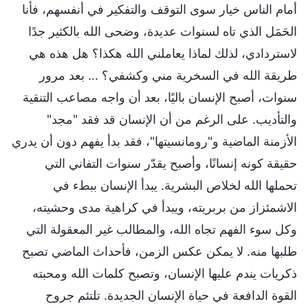
أمام الناس خيار سوى التوقف والتفكير في أنفسهم، فأنا
الحَمَل الذي تاه لسنوات عديدة، وضحى الله بالكثير جدًا
لاستردادي، لذلك لماذا يعاملني الله هكذا؟ هل هذه هي
طريقة الله في السخرية مني وكشفي؟ ... بعد مرور
سنوات، أصبح الإنسان باليًا، بعد أن واجه مصاعب التنقية
والتأديب. على الرغم من أن الإنسان قد فقد "مجد"
الأزمنة الماضية و"رومانسيتها"، فقد بدأ يفهم دون أن يدري
حقيقة كونه إنسانًا، وأصبح يقدّر سنوات التفاني التي
تحملها الله لخلاص البشرية. يبدأ الإنسان ببطء في
الاشمئزاز من بربريته، ويبدأ في كراهية مدى وحشيته،
وكل سوء الفهم تجاه الله، والمطالب غير المعقولة التي
طلبها منه. لا يمكن عكس الزمن، فأحداث الماضي تصبح
ذكريات يندم عليها الإنسان، وتصبح كلمات الله ومحبته
القوة الدافعة في حياة الإنسان الجديدة. تلتئم جروح