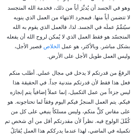
وهو في الجسد أن يُدبِّرَ أياً من ذلك، فخدمة الله المتجسد
لا تتضمن أياً منها. فبمجرد الانتهاء من العمل الذي ينويه
سيُتمِّمُ عملَه في الجسد. لذا، فالعمل الذي يقوم به الله
المتجسّد هو فقط العمل الذي لا يُمكن لروح الله أن يفعله
بشكل مباشر. وبالأكثر، هو عمل
الخلاص
قصير الأجل،
وليس العمل طويل الأجل على الأرض.
الرفعُ من قدرتكم لا يدخل في مجال عملي. أطلب منكم
فعل هذا فقط لأن قدرتكم متدنية جداً. في الحقيقة هذا
ليس جزءاً من عمل التكميل، إنما عملاً إضافياً يتم إنجازه
فيكم. يتم العمل المنجزُ فيكم اليوم وفقاً لما تحتاجونه. هو
على مقاس كلٍّ منكم، وليس مسلكاً ينبغي على كل من
كُمِّلَ الولوج فيه. نظراً لأن مقدرتكم أقل من أي شخص تم
تكميله في الماضي، لهذا عندما يدرككم هذا العمل يُقابَلُ