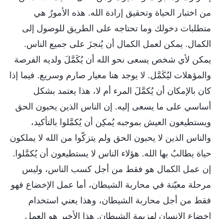
من اختبار الحياة وتحقيق إرادة الله. هذه الأمورُ هي
متطلبات دخولك وما تحتاجه على الطريق للوصول إلى
الكمال. يمكن لعمل الكمال أن يُنجزَ على جميع الناس.
يمكن لأي شخص يسعى نحو الله أن يُكَمَّلَ ولديه الفرصة
والمؤهلات ليُكَمَّل. لا يوجد هنا معيار صارم وسريع. فيما إذا
كان بالإمكان أن يُكمَّلَ المرء أم لا، هذا يعتمد بشكل
أساسي على ما يسعى إليه. إن الناس الذين يحبون الحق
ويستطيعون العيش بموجبه يُمكِن أن يُكمَّلوا بالتأكيد،
والناس الذين لا يحبون الحق ولم يتزكّوا من الله لا يملكون
حياة يطالبُ بها الله. هؤلاء الناس لا يستطيعون أن يُكمَّلوا.
إن عمل الكمال هو فقط من أجل كسب الناس، وليس
مرحلة معيّنة في محاربة الشيطان، أما عمل الإخضاع فهو
فقط من أجل محاربة الشيطان، وهذا يعني استخدام
إخضاع الإنسان لهزيمة الشيطان. هذا الأخير هو العمل