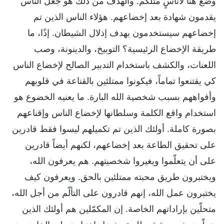
وضع هنا لأناسٍ مثلكم. والهدف من ذلك هو جعل الناس
يقدمون شهادة بعد إخضاعهم. هؤلاء الناس الذين تم
إخضاعهم سيستخدمون بهدف إذلال الشيطان. إذًا، ما
طريقة الإخضاع الرئيسية؟ التوبيخ، والدينونة، وصب
اللعنات، والكشف باستخدام التدبير الصالح لإخضاع الناس
كي يقتنعوا تماماً، فيكونوا ممتلئين بالقناعة في قلوبهم
وأفواههم بسبب شخصية الله البارة. ما يعنيه الخضوع هو
استخدام واقع الكلمة وسلطانها لإخضاع الناس وإقناعهم
بصورة كاملة. أولئك الذين تم تكميلهم ليسوا فقط قادرين
على تحقيق الطاعة بعد إخضاعهم، لكنهم أيضاً قادرين
على أن يتعلّموا ويغيروا شخصيتهم. هم يعرفون الله،
ويختبرون طريق محبته ممتلئين بالحق. ويعرفون كيف
يختبرون عمل الله، إنهم قادرون على التألّم من أجل الله،
متحلّين بإراداتهم الخاصة. إن المكمّلين هم أولئك الذين