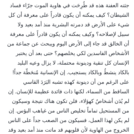
جثته العفنة هذه قد طُرِحَت في هاوية الموت جرّاء فساد
الشيطان؟ كيف يمكنه أن يكون قادراً على معرفة أن كل
شيء على الأرض قد دمرته البشرية منذ أمد بعيد ولا
سبيل لإصلاحه؟ وكيف يمكنه أن يكون قادراً على معرفة
أن الخالق قد جاء إلى الأرض اليوم ويبحث عن جماعة من
الأشخاص الفاسدين لكي يخلصهم؟ حتى بعد أن يختبر
الإنسان كل تنقية ودينونة محتملة، لا يزال وعيه البليد
بالكاد ينشطُ وبالكاد يستجيب. إن الإنسانية مُنحَطّة جداً!
على الرغم من أن دينونة كهذه تشبه البَرَدَ القاسي
الساقط من السماء، لكنها ذات فائدة عظيمة للإنسان. إن
لم يُدَن أشخاصٌ كهؤلاء، فلن تكون هناك نتيجة وسيكون
من المستحيل تماماً تخليص الناس من غياهب البؤس. إن
لم يكن لهذا العمل، فسيكون من الصعب جداً على الناس
الخروج من الهاوية لأن قلوبهم قد ماتت منذ أمد بعيد وقد