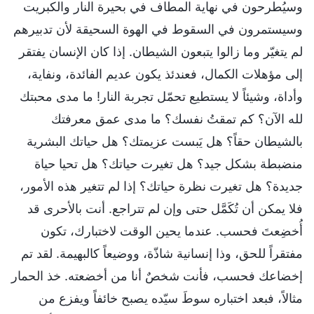
وسيُطرحون في نهاية المطاف في بحيرة النار والكبريت
وسيستمرون في السقوط في الهوة السحيقة لأن تدبيرهم
لم يتغيّر وما زالوا يتبعون الشيطان. إذا كان الإنسان يفتقر
إلى مؤهلات الكمال، فعندئذ يكون عديم الفائدة، ونفاية،
وأداة، وشيئاً لا يستطيع تحمّل تجربة النار! ما مدى محبتك
لله الآن؟ كم تمقتُ نفسك؟ ما مدى عمق معرفتك
بالشيطان حقاً؟ هل يَبست عزيمتك؟ هل حياتك البشرية
منضبطة بشكل جيد؟ هل تغيرت حياتك؟ هل تحيا حياة
جديدة؟ هل تغيرت نظرة حياتك؟ إذا لم تتغير هذه الأمور،
فلا يمكن أن تُكَمَّل حتى وإن لم تتراجع. أنت بالأحرى قد
أُخضِعتَ فحسب. عندما يحين الوقت لاختبارك، تكون
مفتقراً للحق، وذا إنسانية شاذّة، ووضيعاً كالبهيمة. لقد تم
إخضاعك فحسب، فأنت شخصٌ أنا من أخضعته. خذ الحمار
مثالاً، فبعد اختباره سوطَ سيّده يصبح خائفاً ويفزع من