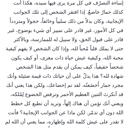
إساءة التصرّف في كل مرة يرى فيها سيده، هكذا أنت
كذلك حمارٌ خاضعٌ. إذا افتقر الشخص إلى تلك الجوانب
الإيجابية، وكان بدلاً من ذلك سلبياً وخائفاً، خجولاً ومتردداً
في كل الأمور، غير قادر على تمييز أي شيء بوضوح، غير
قادر على قبول الحق، ولا سبيل له للممارسة، وبالأكثر
حتى لا يملك قلباً مُحباً لله، وإذا كان الشخص لا يفهم كيفية
محبة الله، وكيفية عيش حياة ذات مغزى، أو كيف يكون
شخصاً حقيقياً، كيف يمكن أن يقدم مثل هذا الشخص
شهادة لله؟ هذا يدلّ على أن حياتك ذات قيمة ضئيلة وأنك
مجرد حمار أَخضَعتُه. لقد تم إخضاعك، ولكن هذا يعني أنك
قد أنكرتَ التنين العظيم الأحمر وترفض الخضوع لِمُلكه،
ويعني أنك تؤمن أن هناك إلهاً، وتريد أن تطيع كل خطط
الله دون أي تذمّر. لكن ماذا عن الجوانب الإيجابية؟ فأنت
لا تقدر على عيش كلمة الله وإظهاره، مما يعني أن الله لم