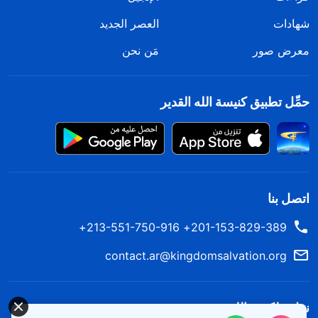
شهادات
العصر الجديد
معرض صور
مَن نحن
حمِّل تطبيق كنيسة الله القدير
اتصل بنا
201-153-829-389+ 213-551-750-916+
contact.ar@kingdomsalvation.org
نزل ملكوت الله.