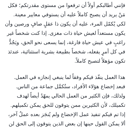
فإنني أطالبكم أولاً أن ترفعوا من مستوى مقدرتكم؛ فكل
مَنْ يريد أن يصبح كاملاً عليه أن يستوفي معايير معينة.
لكي يُكمّل المرء، عليه أن يكون ذا عقلٍ صافٍ ورصين وأن
يكون مستعداً لعيش حياة ذات مغزى. إذا كنت شخصاً غير
راغبٍ في عيش حياة فارغة، إنما يسعى نحو الحق، ويَجُدُّ
في كل أمرٍ يفعله، شخصاً بطبيعة بشرية استثنائية، عندئذ
تكون مؤهلاً لتصبح كاملاً.
هذا العمل ينفّذ فيكم وفقاً لما ينبغي إنجازه في العمل.
فبعد إخضاع هؤلاء الأفراد، ستُكمَّل جماعة من الناس.
ولذلك، فإن الكثير من العمل الحالي يمهّدُ أيضاً لهدف
تكميلك، لأن الكثيرين ممن يتوقون للحق يمكن تكميلهم.
إذا تم فيكم تنفيذ عمل الإخضاع ولم يُنجَز بعده عملٌ آخر،
ألا يمكن القول حينها إن بعض الذين يتوقون إلى الحق لن