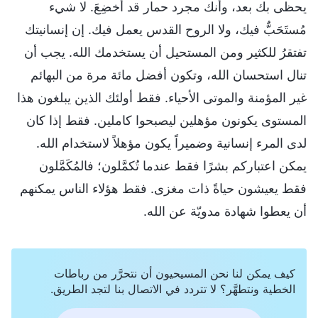
يحظى بك بعد، وأنك مجرد حمار قد أُخضِعَ. لا شيء
مُستَحَبٌّ فيك، ولا الروح القدس يعمل فيك. إن إنسانيتك
تفتقرُ للكثير ومن المستحيل أن يستخدمك الله. يجب أن
تنال استحسان الله، وتكون أفضل مائة مرة من البهائم
غير المؤمنة والموتى الأحياء. فقط أولئك الذين يبلغون هذا
المستوى يكونون مؤهلين ليصبحوا كاملين. فقط إذا كان
لدى المرء إنسانية وضميراً يكون مؤهلاً لاستخدام الله.
يمكن اعتباركم بشرًا فقط عندما تُكمَّلون؛ فالمُكَمَّلون
فقط يعيشون حياةً ذات مغزى. فقط هؤلاء الناس يمكنهم
أن يعطوا شهادة مدويّة عن الله.
كيف يمكن لنا نحن المسيحيون أن نتحرَّر من رباطات
الخطية ونتطهَّر؟ لا تتردد في الاتصال بنا لتجد الطريق.