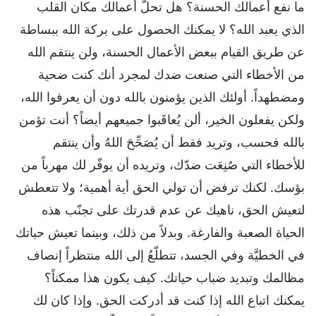
ما نفع أعمالك الحسنة؟ هل تحلُّ أعمالك مكان القلب
الذي يعبد الله؟ لا يمكنك الحصول على بركة الله ببساطة
عن طريق القيام ببعض الأعمال الحسنة، ولن ينتقم الله
من الأخطاء التي صنعت ضدك لمجرد أنك كنت ضحية
ومضطهداً. أولئك الذين يؤمنون بالله دون أن يعرفوا الله،
ولكن يفعلون الخير، ألن يُعاقَبوا جميعهم أيضاً؟ أنت تؤمن
بالله فحسب، وتريد فقط أن يُصَحِّحَ اللهُ وأن ينتقم
للأخطاء التي صُنِعَت ضدّك، وتريده أن يوفّر لك مهرباً من
بؤسك. لكنك ترفض أن تولي الحق أية أهمية؛ ولا تتعطش
لتعيش الحق، ناهيك عن عدم قدرتك على تجنّب هذه
الحياة الصعبة والفارغة. وبدلاً من ذلك، وبينما تعيش حياتك
في الخطيَّة وفي الجسد، تتطلّعُ إلى الله منتظراً إنصاف
مظالمك وتبديد ضباب حياتك. كيف يكون هذا ممكناً؟
يمكنك اتباع الله إذا كنت قد أدركت الحق. وإذا كان لك