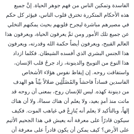
الفاسدة وتمكين الناس من فهم جوهر الحياة. إنَّ جميع
هذه الأحكام المتكررة تخترق قلوب الناس، فيؤثر كل حكم
في مصيرهم مباشرة ليجرح قلوبهم بحيث يمكنهم التخلي
عن جميع تلك الأمور ومن ثمَّ يعرفون الحياة، ويعرفون هذا
العالم القبيح، ويعرفون أيضاً حكمة الله وقدرته، ويعرفون
هذا الجنس البشري الذي أفسده الشيطان. فكلما ازداد
هذا النوع من التوبيخ والدينونة، زاد جرحُ قلب الإنسان،
واستفاقت روحه. إن إيقاظ نفوس هؤلاء الأشخاص
الفاسدين فساداً فاحشاً والمُضَلَّلِين ضلالاً بيِّناً هو الهدف
من دينونة كهذه. ليس للإنسان روح، بمعنى أن روحه قد
ماتت منذ أمدٍ بعيد، ولا يعلم أن هناك سماءً، ولا أن هناك
إلهاً، وبالتأكيد لا يعلم أنه يُنازِعُ في غياهب الموت. فكيف
سيكون قادرًاً على معرفة أنه يعيش في هذا الجحيم الأثيم
على الأرض؟ كيف يمكن أن يكون قادراً على معرفة أن