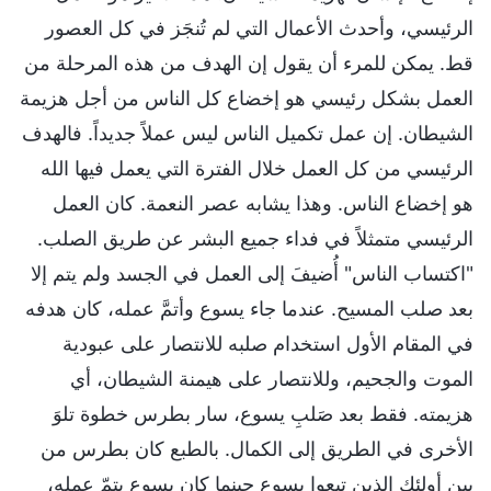
الرئيسي، وأحدث الأعمال التي لم تُنجَز في كل العصور
قط. يمكن للمرء أن يقول إن الهدف من هذه المرحلة من
العمل بشكل رئيسي هو إخضاع كل الناس من أجل هزيمة
الشيطان. إن عمل تكميل الناس ليس عملاً جديداً. فالهدف
الرئيسي من كل العمل خلال الفترة التي يعمل فيها الله
هو إخضاع الناس. وهذا يشابه عصر النعمة. كان العمل
الرئيسي متمثلاً في فداء جميع البشر عن طريق الصلب.
"اكتساب الناس" أُضيفَ إلى العمل في الجسد ولم يتم إلا
بعد صلب المسيح. عندما جاء يسوع وأتمَّ عمله، كان هدفه
في المقام الأول استخدام صلبه للانتصار على عبودية
الموت والجحيم، وللانتصار على هيمنة الشيطان، أي
هزيمته. فقط بعد صَلبِ يسوع، سار بطرس خطوة تلوَ
الأخرى في الطريق إلى الكمال. بالطبع كان بطرس من
بين أولئك الذين تبعوا يسوع حينما كان يسوع يتمّ عمله،