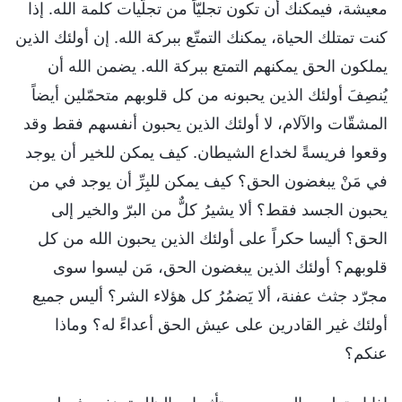
معيشة، فيمكنك أن تكون تجليّاً من تجلّيات كلمة الله. إذا
كنت تمتلك الحياة، يمكنك التمتّع ببركة الله. إن أولئك الذين
يملكون الحق يمكنهم التمتع ببركة الله. يضمن الله أن
يُنصِفَ أولئك الذين يحبونه من كل قلوبهم متحمّلين أيضاً
المشقّات والآلام، لا أولئك الذين يحبون أنفسهم فقط وقد
وقعوا فريسةً لخداع الشيطان. كيف يمكن للخير أن يوجد
في مَنْ يبغضون الحق؟ كيف يمكن للبِرِّ أن يوجد في من
يحبون الجسد فقط؟ ألا يشيرُ كلٌّ من البرّ والخير إلى
الحق؟ أليسا حكراً على أولئك الذين يحبون الله من كل
قلوبهم؟ أولئك الذين يبغضون الحق، مَن ليسوا سوى
مجرّد جثث عفنة، ألا يَضمُرُ كل هؤلاء الشر؟ أليس جميع
أولئك غير القادرين على عيش الحق أعداءً له؟ وماذا
عنكم؟