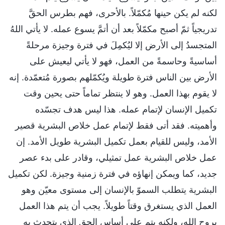
لكنه لم يكن حينها مُكمّلاً. بالأحرى، فهم بطرس الحقَّ
تدريجياً ثمّ أصبح مكمّلاً بعد أن أتمَّ يسوع عمله. لا يأتي اللهُ
المتجسدُ إلى الأرض إلا ليُكمِلَ في فترة وجيزة مرحلةً
أساسيةً وحاسمةً من العمل، فهو لا يأتي ليعيش على
الأرض بين الناس فترة طويلة ويُكمّلهم بصورة مُتعمّدة. إنه
لا يقوم بهذا العمل. وهو لا ينتظر تماماً حتى يحين وقت
تكميل الإنسان لإتمام عمله. هذا ليس هدف تجسّده
وأهميته. فقد أتى فقط لإتمام عمل خلاص البشرية قصير
الأمد، وليس للقيام بعمل تكميل البشرية طويل الأمد. إن
عمل خلاص البشرية عمل تمثيلي، وقادر على بدء عصر
جديد، كما ويمكن إنهاؤه في فترة زمنية وجيزة. لكن تكميل
البشرية يتطلب السموّ بالإنسان إلى مستوى معيّن وهو
العمل الذي يستغرق وقتاً طويلاً. يجب أن يتم هذا العمل
بروح الله، ولكنه يتم على أساس الحق الذي يتحدث به