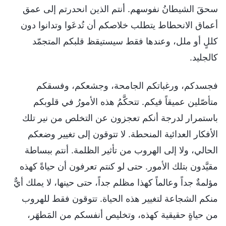
سحقَ الشيطانُ نفوسهم. أنتم الذين انحدرتم إلى عمق
أعماق الانحطاط يتطلب خلاصكم أن تُدعَوا وتدانوا دون
كللٍ أو ملل، وعندها فقط سيستيقظ قلبكم المتجمّد
كالجليد.
فجسدكم، ورغباتكم الجامحة، وجشعكم، وفسقكم
متأصّلين عميقاً فيكم. تتحكَّمُ هذه الأمورُ في قلوبكم
باستمرار لدرجة أنكم تعجزون عن التخلص من نير تلك
الأفكار العدائية المنحطة. لا تتوقون إلى تغيير وضعكم
الحالي، ولا إلى الهروب من تأثير الظلمة. أنتم ببساطة
مقيَّدون بتلك الأمور. حتى لو كنتم تعرفون أن حياةً كهذه
مؤلمةٌ جداً وعالماً كهذا مظلم جداً، حتى حينها، لا يملك أيٌّ
منكم الشجاعة لتغيير هذه الحياة. تتوقون فقط للهروب
من حياةٍ حقيقية كهذه، وتخليص أنفسكم من المَطهَر،