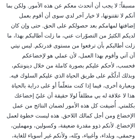
مسبقاً؛ لا يجب أن أتحدث معكم عن هذه الأمور. ولكن بما
أنكم لا تقتنونها، لا خيار آخر لدي سوى أن أقوم بعمل
إضافتها لمهامكم بعد حصولكم على الحق. حتى وإن كان
لديكم الكثيرُ من التصوّرات عني، ما زلت أطالبكم بهذا، ما
زلت أطالبكم بأن ترفعوا من مستوى قدرتكم. ليس نيتي
أن آتي وأقوم بهذا العمل، لأن عملي هو لإخضاعكم
فحسب، لأحكم عليكم بصورة كاملة من خلال دينونتكم،
وبذلك أدلّكَم على طريق الحياة الذي عليكم السلوك فيه.
وبعبارة أخرى، فيما إذا كنت متعلّماً أو على دراية بالحياة
هذا لا علاقة له بي مطلقاً لولا حقيقة أن عليّ إخضاعك
بكلمتي. أُضيفت كل هذه الأمور لضمان النتائج من عمل
الإخضاع ومن أجل كمالك اللاحق. هذه ليست خطوة لعمل
الإخضاع. لأنكم ذوو مقدرة ضعيفة، وكسولين، ومهملين،
وحمقى، وبلداء، وأغبياء، وبُله، ولأنكم غير أسوياء للغاية،