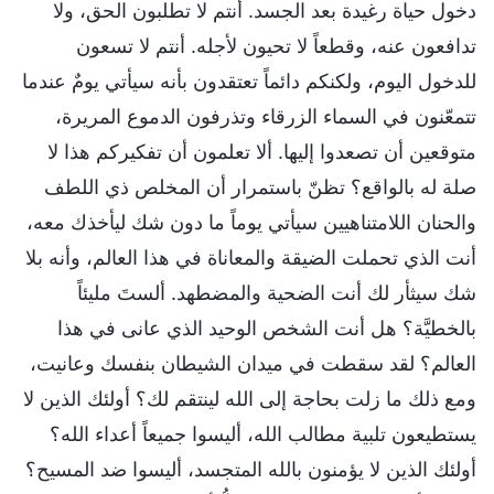
دخول حياة رغيدة بعد الجسد. أنتم لا تطلبون الحق، ولا
تدافعون عنه، وقطعاً لا تحيون لأجله. أنتم لا تسعون
للدخول اليوم، ولكنكم دائماً تعتقدون بأنه سيأتي يومٌ عندما
تتمعّنون في السماء الزرقاء وتذرفون الدموع المريرة،
متوقعين أن تصعدوا إليها. ألا تعلمون أن تفكيركم هذا لا
صلة له بالواقع؟ تظنّ باستمرار أن المخلص ذي اللطف
والحنان اللامتناهيين سيأتي يوماً ما دون شك ليأخذك معه،
أنت الذي تحملت الضيقة والمعاناة في هذا العالم، وأنه بلا
شك سيثأر لك أنت الضحية والمضطهد. ألستَ مليئاً
بالخطيَّة؟ هل أنت الشخص الوحيد الذي عانى في هذا
العالم؟ لقد سقطت في ميدان الشيطان بنفسك وعانيت،
ومع ذلك ما زلت بحاجة إلى الله لينتقم لك؟ أولئك الذين لا
يستطيعون تلبية مطالب الله، أليسوا جميعاً أعداء الله؟
أولئك الذين لا يؤمنون بالله المتجسد، أليسوا ضد المسيح؟