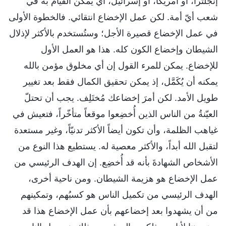
إنجلترا، أو أمريكا، أو إسرائيل، أي يمكن القيام به في
شعب أيّ أمة. لكن عمل الإخضاع انتقائي. فالخطوة الأولى
في عمل الإخضاع قصيرة الأجل؛ وستُستخدم بالأكثر لإذلال
الشيطان وإخضاع الكون كله. هذا هو العمل الأول
للإخضاع. يمكن للمرء القول إن أي مخلوق مؤمن بالله
يمكنه أن يُكَمَّل، إذ يمكن تحقيق الكمال فقط بعد تغيير
طويل الأمد. لكن أمرَ إخضاعك مُختَلِف. يجب أن تحتلّ
العيّنةُ من الناس الذين أُخضِعوا موقعاً متأخّراً، فتعيش في
غياهب الظلمة، وأن تكون أيضاً الأكثر تدنيّاً، وغير مستعدة
لتقبل الله أبداً، والأكثر معصية له. يستطيع هذا النوع من
الأشخاص الشهادةَ بأنه قد أُخضِع. إن الهدف الرئيسي من
عمل الإخضاع هو هزيمة الشيطان. ومن ناحية أخرى،
الهدف الرئيسي من تكميل الناس هو كسبُهم، وتمكينهم
من أن يشهدوا بعد إخضاعهم بأن عمل الإخضاع هذا قد