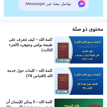
تواصل معنا عبر Messenger
محتوى ذو صلة
كلمة الله – كيف تتعرف على
طبيعة بولس وجوهره (الجزء
الثالث)
1:44:18
كلمة الله – كلمات حول خدمة
الله (اقتباس 74)
56:47
كلمة الله – لا يمكن للإنسان أن