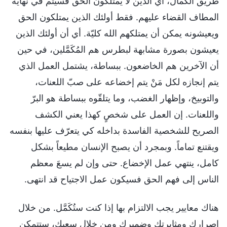
طريق الكمال، أي الذين لا يمتلكون الحق فسيتم في نهاية
المطاف القضاء عليهم. فقط أولئك الذين يمتلكون الحق
ويعيشونه يمكن أن يمتلكهم الله كليّة. أي أن أولئك الذين
يعيشون بصورة مشابهة لبطرس هم المُكَمَّلين، في حين
أن الآخرين هم الخاضعون. ببساطة، يشتمل العمل الذي
يتم إنجازه لكل مَنْ يتم إخضاعه على صبّ اللعنات،
والتوبيخ، وإظهار الغضب، وما يتلقّوه ببساطة هو البرّ
واللعنات. إن العمل على شخصٍ كهذا يعني الكشف
الصريح للشخصية الفاسدة بداخله كي يتعرّف عليها بنفسه
ويقتنع تماماً. وبمجرد أن يصبح الإنسان مطيعاً بشكل
كامل، ينتهي عمل الإخضاع. حتى وإن لم يسعَ معظم
الناس إلى فهم الحق فسيكون عمل الاجتياح قد انتهى.
هناك معايير يجب الالتزام بها إذا كنت ستُكَمَّل. من خلال
إصرارك ومثابرتك وضميرك ومن خلال سعيك، ستتمكن