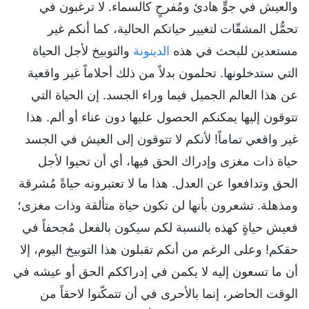
والعيش في جوٍّ هادئ ومُفرحٍ كالسماء. لا ترغبون في
تحمُّل المشقّات لتغيير حياتكم الحالية، كما أنكم غير
مستعدين للبحث في هذه
الدينونة
والتوبيخ لأجل الحياة
التي ستدخلونها. تحلمون بدلاً من ذلك أحلاماً غير واقعية
عن هذا العالم الجميل فيما وراء الجسد. إن الحياة التي
تتوقون إليها يمكنكم الحصول عليها دون عناء أو ألم. هذا
غير واقعي تماماً! لأنكم لا تتوقون إلى العيش في الجسد
حياة ذات مغزى وإدراك الحق فيها، أي أن تحيوا لأجل
الحق وتدافعوا عن العدل. هذا ما لا تعتبرونه حياةً مُشرقة
ومذهلة. تشعرون بأنها لن تكون حياة متألقة وذات مغزى؛
فعيش حياةٍ كهذه بالنسبة لكم سيكون بالفعل مُجحفاً في
حقكم! وعلى الرغم من أنكم تقبلون هذا التوبيخ اليوم، إلا
أن ما تسعون إليه لا يكمن في إدراككم الحق أو عيشه في
الوقت الحاضر، إنما بالأحرى في أن تتمكّنوا لاحقاً من