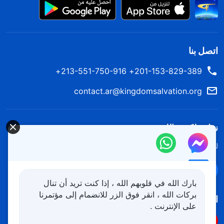
اتصل بنا
201-153-829-389+ 213-551-750-916+
contact.ar@kingdomsalvation.org
نزل ملكوت الله.
لقد نزلت المملكة بالفعل إلى الأرض! هل تريد دخوله؟
اعرف المزيد
تواصل معنا عبر Messenger
بارك الله في قلوبهم الله ، إذا كنت تريد أن تنال
بركات الله ، انقر فوق الزر للانضمام إلى مؤتمرنا
اتبعنا
على الإنترنت .