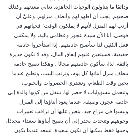
ودائمًا ما يتناولون الوجبات الجاهزة. تعاني معدتهم وكذلك
صحتهم. يجب أن أطهو لهم وأنظف منزلهم. وعليَّ أن
أرتب لهم المنزل لأنهم لا يملكون الوقت؛ فحياتهم في
فوضى. أنا الآن سيدة عجوز وعظامي بالية، ولا يمكنني
فعل الكثير، لذا سأصبح خادمتهم. إذا استأجروا خادمة
حقيقية، فسيتعين عليهم إنفاق المال، وقد لا تكون جديرة
بالثقة. لذا، سأكون خادمتهم مجانًا". وهكذا تصبح خادمة
تنظف منزل أبنائها كل يوم، وترتب البيت، وتطبخ عندما
يحين وقت الطعام، وتشتري الخضروات والحبوب،
وتتحمل مسؤوليات لا حصر لها. تنتقل من كونها والدة إلى
خادمة عجوز، وصيفة. عندما يعود أبناؤها إلى المنزل
وليسوا في مزاج جيد، يتعين عليها أن تراقب تعبيرات
وجوههم وتتحدث بحذر إلى أن يصبح أبناؤها سعداء مجددًا،
وحينها فقط يمكنها أن تكون سعيدة. تسعد عندما يكون