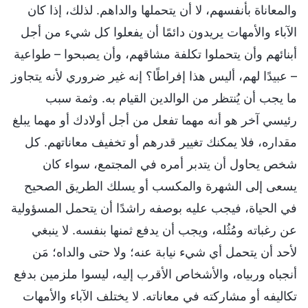
والمعاناة بأنفسهم، لا أن يتحملها والداهم. لذلك، إذا كان
الآباء والأمهات يريدون دائمًا أن يفعلوا كل شيء من أجل
أبنائهم وأن يتحملوا تكلفة مشاقهم، وأن يصبحوا – طواعية
– عبيدًا لهم، أليس هذا إفراطًا؟ إنه غير ضروري لأنه يتجاوز
ما يجب أن يُنتظر من الوالدين القيام به. وثمة سبب
رئيسي آخر هو أنه مهما تفعل من أجل أولادك أو مهما يبلغ
مقداره، فلا يمكنك تغيير قدرهم أو تخفيف معاناتهم. كل
شخص يحاول أن يتدبر أمره في المجتمع، سواء كان
يسعى إلى الشهرة والمكسب أو يسلك الطريق الصحيح
في الحياة، فيجب عليه بوصفه راشدًا أن يتحمل المسؤولية
عن رغباته ومُثُله، ويجب أن يدفع ثمنها بنفسه. لا ينبغي
لأحد أن يتحمل أي شيء نيابة عنه؛ ولا حتى والداه؛ مَن
أنجباه وربياه، والأشخاص الأقرب إليه، ليسوا ملزمين بدفع
تكاليفه أو مشاركته في معاناته. لا يختلف الآباء والأمهات