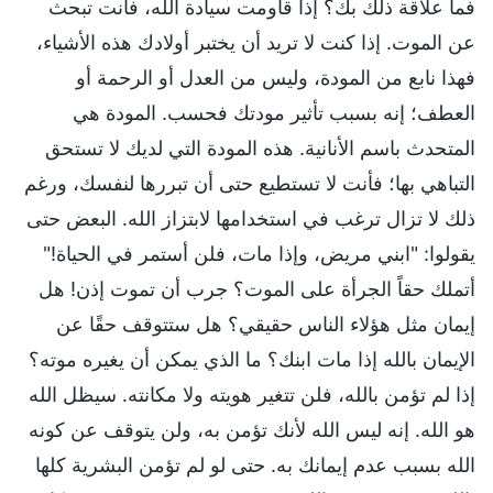
فما علاقة ذلك بك؟ إذا قاومت سيادة الله، فأنت تبحث
عن الموت. إذا كنت لا تريد أن يختبر أولادك هذه الأشياء،
فهذا نابع من المودة، وليس من العدل أو الرحمة أو
العطف؛ إنه بسبب تأثير مودتك فحسب. المودة هي
المتحدث باسم الأنانية. هذه المودة التي لديك لا تستحق
التباهي بها؛ فأنت لا تستطيع حتى أن تبررها لنفسك، ورغم
ذلك لا تزال ترغب في استخدامها لابتزاز الله. البعض حتى
يقولوا: "ابني مريض، وإذا مات، فلن أستمر في الحياة!"
أتملك حقاً الجرأة على الموت؟ جرب أن تموت إذن! هل
إيمان مثل هؤلاء الناس حقيقي؟ هل ستتوقف حقًا عن
الإيمان بالله إذا مات ابنك؟ ما الذي يمكن أن يغيره موته؟
إذا لم تؤمن بالله، فلن تتغير هويته ولا مكانته. سيظل الله
هو الله. إنه ليس الله لأنك تؤمن به، ولن يتوقف عن كونه
الله بسبب عدم إيمانك به. حتى لو لم تؤمن البشرية كلها