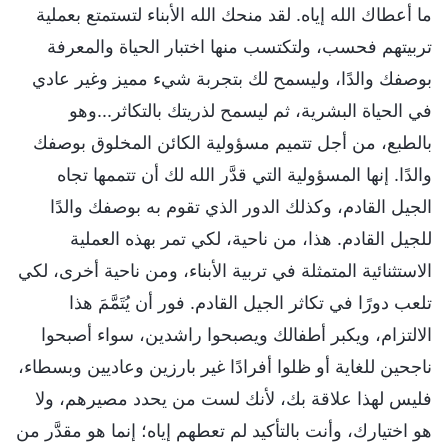
ما أعطاك الله إياه. لقد منحك الله الأبناء لتستمتع بعملية
تربيتهم فحسب، ولتكتسب منها اختبار الحياة والمعرفة
بوصفك والدًا، وليسمح لك بتجربة شيء مميز وغير عادي
في الحياة البشرية، ثم ليسمح لذريتك بالتكاثر...وهو
بالطبع، من أجل تتميم مسؤولية الكائن المخلوق بوصفك
والدًا. إنها المسؤولية التي قدَّر الله لك أن تتممها تجاه
الجيل القادم، وكذلك الدور الذي تقوم به بوصفك والدًا
للجيل القادم. هذا، من ناحية، لكي تمر بهذه العملية
الاستثنائية المتمثلة في تربية الأبناء، ومن ناحية أخرى، لكي
تلعب دورًا في تكاثر الجيل القادم. فور أن يُتَمَّمَ هذا
الالتزام، ويكبر أطفالك ويصبحوا راشدين، سواء أصبحوا
ناجحين للغاية أو ظلوا أفرادًا غير بارزين وعاديين وبسطاء،
فليس لهذا علاقة بك، لأنك لست من يحدد مصيرهم، ولا
هو اختيارك، وأنت بالتأكيد لم تعطهم إياه؛ إنما هو مقدَّر من