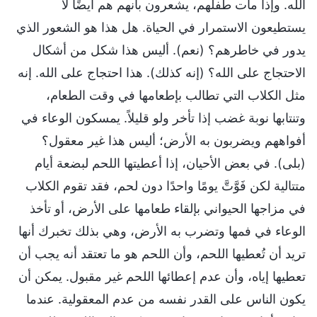
الله. وإذا مات طفلهم، يشعرون بأنهم هم أيضًا لا
يستطيعون الاستمرار في الحياة. هل هذا هو الشعور الذي
يدور في خاطرهم؟ (نعم). أليس هذا شكل من أشكال
الاحتجاج على الله؟ (إنه كذلك). هذا احتجاج على الله. إنه
مثل الكلاب التي تطالب بإطعامها في وقت الطعام،
وتنتابها نوبة غضب إذا تأخر ولو قليلاً. يمسكون الوعاء في
أفواههم ويضربون به الأرض؛ أليس هذا غير معقول؟
(بلى). في بعض الأحيان، إذا أعطيتها اللحم لبضعة أيام
متتالية لكن فَوَّتَّ يومًا واحدًا دون لحم، فقد تقوم الكلاب
في مزاجها الحيواني بإلقاء طعامها على الأرض، أو تأخذ
الوعاء في فمها وتضرب به الأرض، وهي بذلك تخبرك أنها
تريد أن تُعطيها اللحم، وأن اللحم هو ما تعتقد أنه يجب أن
تعطيها إياه، وأن عدم إعطائها اللحم غير مقبول. يمكن أن
يكون الناس على القدر نفسه من عدم المعقولية. عندما