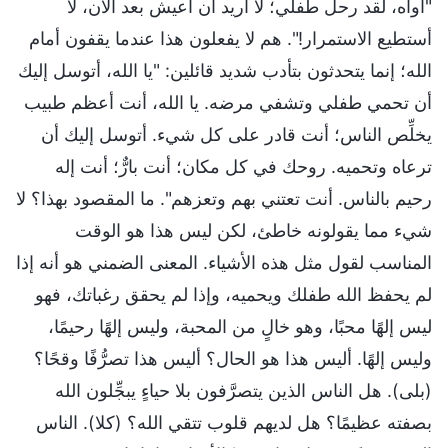
"أواه، لقد رحل طفلي؛ لا أريد أن أعيش بعد الآن، لا
أستطيع الاستمرار!". هم لا يفعلون هذا عندما يقفون أمام
الله؛ إنما يتحدثون بتأدب شديد قائلين: "يا الله، أتوسل إليك
أن تحمي طفلي وتشفي مرضه. يا الله، أنت أعظم طبيب
يخلِّص الناس؛ أنت قادر على كل شيء. أتوسل إليك أن
ترعاه وتحميه. روحك في كل مكان؛ أنت بارٌّ؛ أنت إله
رحيم بالناس. أنت تعتني بهم وتعزهم". ما المقصود بهذا؟ لا
شيء مما يقولونه خاطئ، لكن ليس هذا هو الوقت
المناسب لقول مثل هذه الأشياء. المعنى الضمني هو أنه إذا
لم يحفظ الله طفلك ويحميه، وإذا لم يحقق رغباتك، فهو
ليس إلهًا محبًا، وهو خالٍ من المحبة، وليس إلهًا رحيمًا،
وليس إلهًا. أليس هذا هو الحال؟ أليس هذا تصرُّفًا وقحًا؟
(بلى). هل الناس الذين يتصرَّفون بلا حياءٍ يبجِّلون الله
بصفته عظيمًا؟ هل لديهم قلوب تتقي الله؟ (كلا). الناس