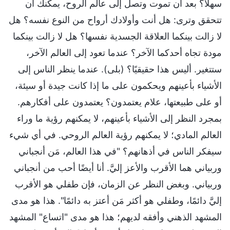
سهلاً؟ بعد أن تموت وتصل إلى عالم الروح، يمكنك أن
تتحقق وترى: هل أنت وأولادك أرواح من النوع نفسه؟ هل
لا زالت بينكما العلاقة الجسدية نفسها؟ هل لا زالت بينكما
مودة تجاه أحدكما الآخر؟ عندما تعود إلى العالم الآخر،
ستتغير. أليس هذا حقيقيًا؟ (بلى). عندما ينظر الناس إلى
الأشياء بأعينهم ويحكمون على ما إذا كانت جيدة أو سيئة،
أو على طبيعتها، علام يعتمدون؟ يعتمدون على أفكارهم.
بمجرد النظر إلى الأشياء بأعينهم، لا يمكنهم رؤية ما وراء
العالم المادي؛ لا يمكنهم رؤية العالم الروحي. في أي شيء
سيفكر الناس في أذهانهم؟ "في هذا العالم، مَن أنجباني
وربياني هما الأقرب والأعز إليَّ. أنا أيضًا أحب من أنجباني
وربياني. وبغض النظر عن الزمان، فإن طفلي هو الأقرب
إليَّ دائمًا، وطفلي هو أكثر مَن أعتز به دائمًا". هذا هو مدى
المشهد الذهني وأفقه لديهم؛ هذا هو مدى "اتساع" المشهد