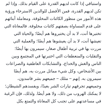
واستباقي إذا كانت لديهم القدرة على القيام بذلك. وإذا لم
تكن لديهم القدرة، فمن الأفضل للوالدين الاسترخاء ورؤية
هذه الأمور من منظور الكائنات المخلوقة، ومعاملة أبنائهم
على قدم المساواة بصفتهم كائنات مخلوقة. فالمعاناة التي
تختبرها أنت، لا بد أن يختبروها هم أيضًا؛ والحياة التي
تعيشها أنت، لا بد أن يعيشوها هم أيضًا؛ والعملية التي
مررت بها في تربية أطفال صغار، سيمرون بها أيضًا؛
والتقلبات والمنعطفات التي اختبرتها في المجتمع وبين
الناس والغش والخداع، والتشابكات العاطفية والصراعات
بين الأشخاص، وكل شيء مماثل مررت به، هم أيضًا
سيمرون به. إنهم – مثلك – جميعهم بشر فاسدون،
وجميعهم تجرفهم تيارات الشر بعيدًا، ويفسدهم الشيطان؛
لا يمكنك الهروب من ذلك، ولا هم أيضًا. ولذلك، فإن الرغبة
في مساعدتهم على تجنب كل المعاناة والتمتع بكل