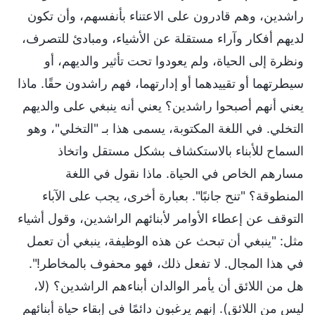
راشدين، وهم قادرون على الاعتناء بأنفسهم، وأن تكون
لديهم أفكار وآراء مستقلة عن الأشياء، ومبادئ للتصرف،
ونظرة إلى الحياة، ولم يعودوا تحت تأثير والديهم، أو
سيطرتهما أو تقييدهما أو إدارتهما، فهم راشدون حقًا. ماذا
يعني أنهم أصبحوا راشدين؟ يعني أنه ينبغي على والديهم
التخلي. في اللغة المكتوبة، يسمى هذا بـ "التخلي"، وهو
السماح للأبناء بالاستكشاف بشكل مستقل واتخاذ
مسارهم الخاص في الحياة. ماذا نقول في اللغة
المنطوقة؟ "تنح جانبًا". بعبارة أخرى، يجب على الآباء
التوقف عن إعطاء الأوامر لأبنائهم الراشدين، وقول أشياء
مثل: "ينبغي أن تبحث عن هذه الوظيفة، ينبغي أن تعمل
في هذا المجال. لا تفعل ذلك، فهو محفوف بالمخاطر!".
هل من اللائق أن يأمر الوالدان أبناءهم الراشدين؟ (لا،
ليس من اللائق). إنهم يرغبون دائمًا في إبقاء حياة أبنائهم