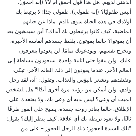
الذهني لديهم. هل هذا قول أحمق أم لا؟ (إنه أحمق).
أليس طفوليًا؟ (إنه طفولي). طفولي جدًا! لا يرتبط بك
أولادك في هذه الحياة سوى بالدم؛ ماذا عن حياتهم
الماضية، كيف كانوا يرتبطون بك آنذاك؟ أين سيذهبون بعد
أن يموتوا؟ حالما يموتون، يلفظ جسدهم أنفاسه الأخيرة،
وتخرج نفسهم، ويودعونك تمامًا. لن يعودوا يتعرفون
عليك، ولن يبقوا حتى لثانية واحدة، سيعودون ببساطة إلى
العالم الآخر. عندما يعودون إلى ذلك العالم الآخر، تبكي،
وتفتقدهم وتشعر بالبؤس والعذاب، وتقول: "آه، لقد رحل
ولدي، ولن أتمكن من رؤيته مرة أخرى أبدًا!" هل للشخص
الميت أي وعي؟ ليس لديه أي وعي بك، ولا يفتقدك على
الإطلاق. حالما يغادر روحه جسده، يصبح على الفور طرفًا
ثالثًا، ولا تعود تربطه بك أي علاقة. كيف ينظر إليك؟ يقول:
"تلك السيدة العجوز؛ ذلك الرجل العجوز – على من