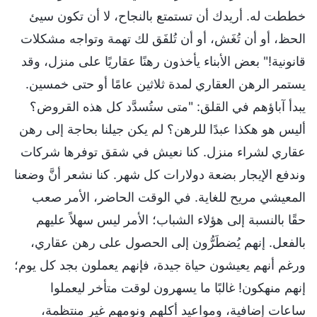
خططت له. أريدك أن تستمتع بالنجاح، لا أن تكون سيئ
الحظ، أو أن تُغَش، أو أن تُلفَق لك تهمة وتواجه مشكلات
قانونية!" بعض الأبناء يأخذون رهنًا عقاريًا على منزل، وقد
يستمر الرهن العقاري لمدة ثلاثين عامًا أو حتى خمسين.
يبدأ آباؤهم في القلق: "متى ستُسدَّد كل هذه القروض؟
أليس هو هكذا عبدًا للرهن؟ لم يكن جيلنا بحاجة إلى رهن
عقاري لشراء منزل. كنا نعيش في شقق توفرها شركات
وندفع الإيجار بضعة دولارات كل شهر. كنا نشعر أنَّ وضعنا
المعيشي مريح للغاية. في الوقت الحاضر، الأمر صعب
حقًا بالنسبة إلى هؤلاء الشباب؛ الأمر ليس سهلاً عليهم
بالفعل. إنهم يُضطَرُّون إلى الحصول على رهن عقاري،
ورغم أنهم يعيشون حياة جيدة، فإنهم يعملون بجد كل يوم؛
إنهم منهكون! غالبًا ما يسهرون لوقت متأخر ليعملوا
ساعات إضافية، ومواعيد أكلهم ونومهم غير منتظمة،