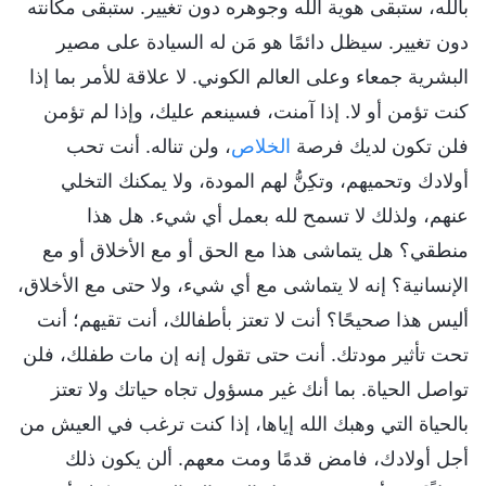
بالله، ستبقى هوية الله وجوهره دون تغيير. ستبقى مكانته
دون تغيير. سيظل دائمًا هو مَن له السيادة على مصير
البشرية جمعاء وعلى العالم الكوني. لا علاقة للأمر بما إذا
كنت تؤمن أو لا. إذا آمنت، فسينعم عليك، وإذا لم تؤمن
فلن تكون لديك فرصة
الخلاص
، ولن تناله. أنت تحب
أولادك وتحميهم، وتكِنُّ لهم المودة، ولا يمكنك التخلي
عنهم، ولذلك لا تسمح لله بعمل أي شيء. هل هذا
منطقي؟ هل يتماشى هذا مع الحق أو مع الأخلاق أو مع
الإنسانية؟ إنه لا يتماشى مع أي شيء، ولا حتى مع الأخلاق،
أليس هذا صحيحًا؟ أنت لا تعتز بأطفالك، أنت تقيهم؛ أنت
تحت تأثير مودتك. أنت حتى تقول إنه إن مات طفلك، فلن
تواصل الحياة. بما أنك غير مسؤول تجاه حياتك ولا تعتز
بالحياة التي وهبك الله إياها، إذا كنت ترغب في العيش من
أجل أولادك، فامض قدمًا ومت معهم. ألن يكون ذلك