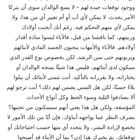
ووجود توقعات جيدة لهم – لا يسع الوالدان سوى أن يتركا
الأمر يحدث. لا يمكن لأي أب أو أم تغيير أي من هذا، ولا
يمكن لأي منهم التحكم فيه. رغم أنك أنجبت أولادك
وربيتهم، كما ناقشنا من قبل، فالآباء ليسوا سادة أقدار
أولادهم. فالآباء والأمهات ينجبون الجسد المادي لأبنائهم
ويربونهم حتى سن الرشد، لكن بخصوص نوع القدر الذي
سيكون لدى أبنائهم، فليس هذا شيئًا يمنحه الوالدان أو
يختارانه، ولا يقررانه بالتأكيد. أنت تتمنى لأبنائك أن يبلوا
بلاءً حسنًا، لكن هل التمني يضمن لهم ذلك؟ أنت ترجو لهم
ألا يصادفوا البَلية وسوء الحظ وكل أنواع الأحداث
المؤسفة، ولكن هل هذا يعني أنهم سيتمكنون من تجنبها؟
بصرف النظر عما يواجهه أبناؤك، فإن أيًا من تلك الأمور لا
يخضع لإرادة البشر، ولا يتحدد أي منها حسب احتياجاتك أو
توقعاتك. بمَ يخبرك هذا إذن؟ بما أن الأبناء قد أصبحوا