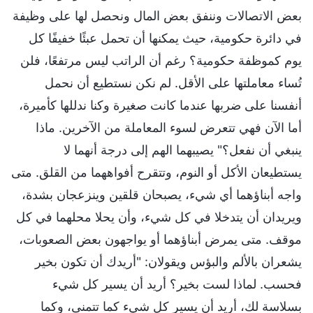
بعض الاتصالات وننفق بعض المال ونحصل لها على وظيفة
في دائرة حكومية، حيث يمكنها أن تحمل عبئًا خفيفًا كل
يوم كموظفة حكومية؟ رغم أن الراتب ليس مرتفعًا، فلن
تُساء معاملتها على الأقل. لم نكن نستطيع أن نحمل
أنفسنا على ضربها عندما كانت صغيرة وكنا ندللها كأميرة،
أما الآن فهي تتعرض لسوء المعاملة من الآخرين. ماذا
ينبغي أن نفعل؟" يصيبهما الهم إلى درجة أنهما لا
يستطيعان الأكل أو النوم، وتتقرح أفواههما من القلق. متى
واجه أبناؤهما أي شيء، يصبحان قلقين وينزعجان بشدة،
ويريدان أن يتدخلا في كل شيء، وأن يحلا محلهما في كل
موقف. متى يمرض أبناؤهما أو يواجهون بعض الصعوبات،
يشعران بالألم والبؤس ويقولان: "أريدك أن تكون بخير
فحسب. لماذا لست بخير؟ أريد أن يسير كل شيء
بسلاسة لك، أريد أن يسير كل شيء كما تتمنى، وكما