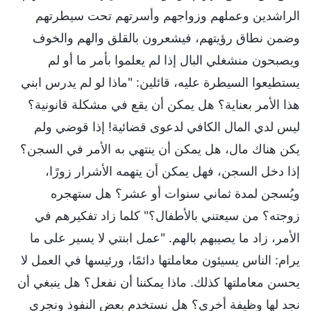
الراشدين وعملهم وزواجهم وأسرتهم تحت سيطرتهم
وضمن نطاق رؤيتهم، فيشعرون بالقلق والهم والخوف
ويصبحون منشغلي البال إذا لم يعلموا بأمر ما أو لم
يستطيعوا السيطرة عليه، قائلين: "ماذا لو لم يدرس ابني
هذا الأمر بعناية؟ هل يمكن أن يقع في مشكلة قانونية؟
ليس لدي المال الكافي لدعوى قضائية! إذا قوضي ولم
يكن هناك مال، هل يمكن أن ينتهي به الأمر في السجن؟
إذا دخل السجن، فهل يمكن أن يتهمه الأشرار زورًا،
ويُسجن لمدة ثماني سنوات أو عشر؟ هل ستهجره
زوجته؟ من سيعتني بالأطفال؟" كلما زاد تفكيرهم في
الأمر، زاد ما يصيبهم بالهم. "عمل ابنتي لا يسير على ما
يرام: الناس يسيئون معاملتها دائمًا، ورئيسها في العمل لا
يحسن معاملتها كذلك. ماذا يمكننا أن نفعل؟ هل ينبغي أن
نجد لها وظيفة أخرى؟ هل نستخدم بعض النفوذ ونجري