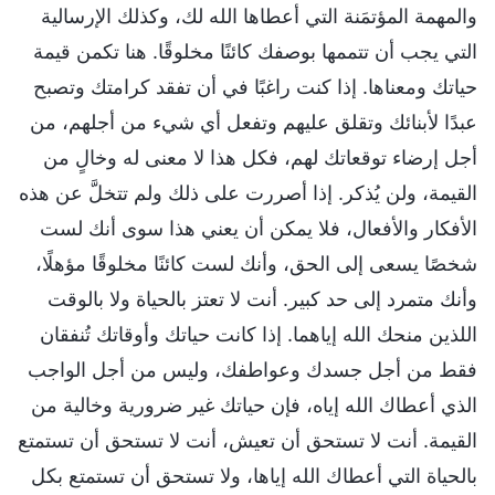
والمهمة المؤتمَنة التي أعطاها الله لك، وكذلك الإرسالية
التي يجب أن تتممها بوصفك كائنًا مخلوقًا. هنا تكمن قيمة
حياتك ومعناها. إذا كنت راغبًا في أن تفقد كرامتك وتصبح
عبدًا لأبنائك وتقلق عليهم وتفعل أي شيء من أجلهم، من
أجل إرضاء توقعاتك لهم، فكل هذا لا معنى له وخالٍ من
القيمة، ولن يُذكر. إذا أصررت على ذلك ولم تتخلَّ عن هذه
الأفكار والأفعال، فلا يمكن أن يعني هذا سوى أنك لست
شخصًا يسعى إلى الحق، وأنك لست كائنًا مخلوقًا مؤهلًا،
وأنك متمرد إلى حد كبير. أنت لا تعتز بالحياة ولا بالوقت
اللذين منحك الله إياهما. إذا كانت حياتك وأوقاتك تُنفقان
فقط من أجل جسدك وعواطفك، وليس من أجل الواجب
الذي أعطاك الله إياه، فإن حياتك غير ضرورية وخالية من
القيمة. أنت لا تستحق أن تعيش، أنت لا تستحق أن تستمتع
بالحياة التي أعطاك الله إياها، ولا تستحق أن تستمتع بكل