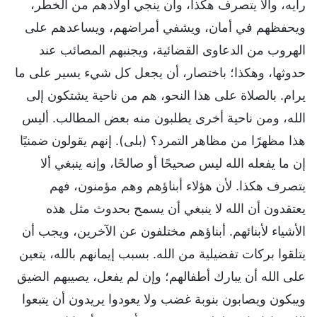
رأيه، وألا يتصرف هكذا، وأن ينجي أولادهم من الخطر،
ويحفظهم في أمان، ويشفي أمراضهم، ويساعدهم على
الهروب من الدعاوى القضائية، ويجنبهم المصائب عند
حدوثها، وهكذا؛ باختصار، أن يجعل كل شيء يسير على ما
يرام. بالصلاة على هذا النحو، هم من ناحية يشتكون إلى
الله، ومن ناحية أخرى يطلبون منه بعض المطالب. أليس
هذا مظهرًا من مظاهر التمرد؟ (بلى). إنهم يقولون ضمنيًا
إن ما يفعله الله ليس صحيحًا أو صالحًا، وإنه ينبغي ألا
يتصرف هكذا. لأن هؤلاء أبناؤهم وهم مؤمنون، فهم
يعتقدون أن الله لا ينبغي أن يسمح بحدوث مثل هذه
الأشياء لأبنائهم. أبناؤهم مختلفون عن الآخرين، ويجب أن
يتلقوا بركات تفضيلية من الله. بسبب إيمانهم بالله، يتعين
على الله أن يبارك أطفالهم؛ وإن لم يفعل، يصيبهم الضيق
ويبكون ويصابون بنوبة غضب ولا يعودوا يريدون أن يتبعوا