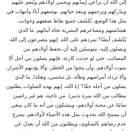
إلى الله أن يراعي إيمانهم ويحمي أولادهم ويُنعم عليهم
ويباركهم ويرحمهم وينقذ حياتهم. بوصفهم آباءً وأمهات في
مثل هذا الوضع، تُكشَف جميع نقاط ضعفهم وجوانب
هشاشتهم ومشاعرهم البشرية تجاه أبنائهم. ما الذي
يُكشَف أيضًا؟ تمردهم على الله. إنهم يتضرعون إلى الله
ويصلون إليه، متوسلين إليه أن يحفظ أولادهم من
المصائب. حتى لو حدثت كارثة، فإنهم يصلون من أجل ألا
يموت أولادهم، وأن ينجوا من الخطر، وألا يؤذيهم الأشرار،
وألا تزداد أمراضهم وطأة، بل تتحسن، وهكذا. ما الذي
يصلون من أجله حقًا؟ (يا الله، إنهم بهذه الصلوات يطلبون
مطالب من الله بنبرة تذمر). من ناحية، هم غير راضين
تمامًا عن محنة أولادهم، ويشتكون من أنه ما كان ينبغي
أن يسمح الله بحدوث مثل هذه الأشياء لأولادهم. يمتزج
عدم رضاهم بالشكوى، ويطلبون من الله أن يعدل عن