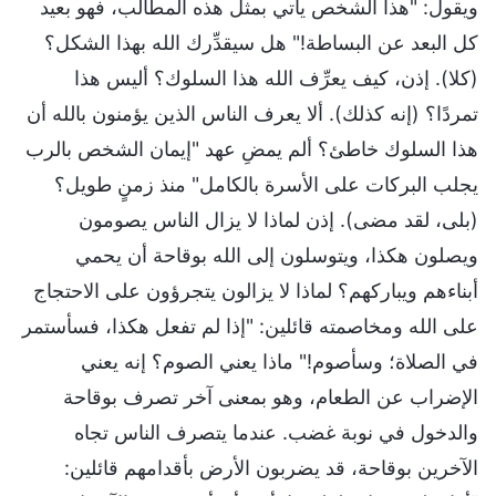
ويقول: "هذا الشخص يأتي بمثل هذه المطالب، فهو بعيد
كل البعد عن البساطة!" هل سيقدِّرك الله بهذا الشكل؟
(كلا). إذن، كيف يعرِّف الله هذا السلوك؟ أليس هذا
تمردًا؟ (إنه كذلك). ألا يعرف الناس الذين يؤمنون بالله أن
هذا السلوك خاطئ؟ ألم يمضِ عهد "إيمان الشخص بالرب
يجلب البركات على الأسرة بالكامل" منذ زمنٍ طويل؟
(بلى، لقد مضى). إذن لماذا لا يزال الناس يصومون
ويصلون هكذا، ويتوسلون إلى الله بوقاحة أن يحمي
أبناءهم ويباركهم؟ لماذا لا يزالون يتجرؤون على الاحتجاج
على الله ومخاصمته قائلين: "إذا لم تفعل هكذا، فسأستمر
في الصلاة؛ وسأصوم!" ماذا يعني الصوم؟ إنه يعني
الإضراب عن الطعام، وهو بمعنى آخر تصرف بوقاحة
والدخول في نوبة غضب. عندما يتصرف الناس تجاه
الآخرين بوقاحة، قد يضربون الأرض بأقدامهم قائلين: