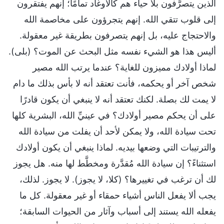
الذين يتصرَّفون بلا حياء هم كالأوغاد تمامًا؛ إنهم يفتقرون
إلى قلوب تتقي الله. إنهم يتجرؤون على مخاصمة الله
والاحتجاج عليه، بل إنهم يتصرفون بطريقة غير معقولة.
أليس هذا هو الشيء نفسه مثل البحث عن الموت؟ (بلى).
لماذا أولادك مميزون للغاية؟ عندما يرتب الله مصير
شخص آخر أو يحكمه، فأنت تعتقد أنه لا بأس بذلك ما دام
لا يمت لك بصلة. لكنك تعتقد أنه لا ينبغي أن يكون قادرًا
على أن يحكم مصير أولادك؟ في عينيِّ الله، البشرية كلها
تحت سيادة الله، ولا يمكن لأحد أن يفلت من سيادة الله
والترتيبات التي وضعها بيديه. لماذا ينبغي أن يكون أولادك
استثناءً؟ إن سيادة الله مُقدَّرة ومخطَّط لها منه. هل يجوز
لك أن ترغب في تغييرها؟ (كلا، لا يجوز). لا يجوز. لذلك،
يجب ألا يفعل الناس أشياء حمقاء أو غير معقولة. كل ما
يفعله الله يستند إلى أسباب وآثار من الحيوات السابقة؛