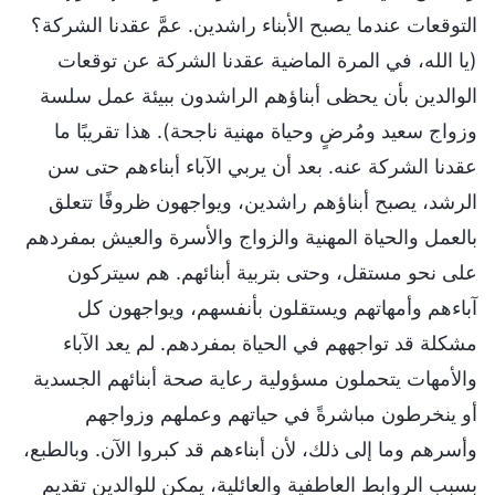
التوقعات عندما يصبح الأبناء راشدين. عمَّ عقدنا الشركة؟
(يا الله، في المرة الماضية عقدنا الشركة عن توقعات
الوالدين بأن يحظى أبناؤهم الراشدون ببيئة عمل سلسة
وزواج سعيد ومُرضٍ وحياة مهنية ناجحة). هذا تقريبًا ما
عقدنا الشركة عنه. بعد أن يربي الآباء أبناءهم حتى سن
الرشد، يصبح أبناؤهم راشدين، ويواجهون ظروفًا تتعلق
بالعمل والحياة المهنية والزواج والأسرة والعيش بمفردهم
على نحو مستقل، وحتى بتربية أبنائهم. هم سيتركون
آباءهم وأمهاتهم ويستقلون بأنفسهم، ويواجهون كل
مشكلة قد تواجههم في الحياة بمفردهم. لم يعد الآباء
والأمهات يتحملون مسؤولية رعاية صحة أبنائهم الجسدية
أو ينخرطون مباشرةً في حياتهم وعملهم وزواجهم
وأسرهم وما إلى ذلك، لأن أبناءهم قد كبروا الآن. وبالطبع،
بسبب الروابط العاطفية والعائلية، يمكن للوالدين تقديم