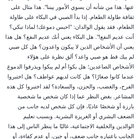
عنها. هذا من شأنه أن يسوي الأمور بيننا". هذا مثال على
ثقافة طاولة الطعام. إذا بدأ الصبي في البكاء على طاولة
الطعام، فقد يقول الوالدان: "احبس دموعك! لماذا تبكي؟
أنت عديم النفع!". هل البكاء يعني أنك عديم النفع؟ هل هذا
يعني أن الأشخاص الذين لا يبكون واعدون؟ هل كل صبي
لم يبك قط هو صبي واعد؟ ألق نظرة على هؤلاء
الأشخاص الصاعدين؛ هل بكوا أم لم يبكوا ويذرفوا الدموع
عندما كانوا صغارًا؟ هل كانت لديهم عواطف؟ هل اختبروا
الفرح، والغضب، والحزن، والسعادة؟ لقد اختبروا كل هذه
المشاعر. بغض النظر عما إذا كان شخص ما شخصية
بارزة أو شخصًا عاديًا، فإن كل شخص لديه جانب من
الضعف البشري أو الغريزة البشرية. وبسبب تعليم
الوالدين والخلفية الاجتماعية، غالبًا ما ينظر الناس إلى هذا
الجانب باعتباره جانب ضعف، أو جبن، أو عدم كفاءة، أو