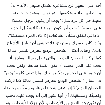
أحد على التعبير عن مشاعره بشكل طبيعي؛ لأنه – بدءًا
من تعليم العائلة وتكييفها – تم غرس معتقدات خاطئة
معينة في كل فرد مثل: "يجب أن يكون الرجل معتمدًا
على نفسه"، "يجب أن يكون المرء قويًا لتشكيل الحديد"،
"لا داعي للقلق بشأن الشائعات إذا كان المرء مستقيمًا"،
و"إذا كان ضميرك مستريح، فلا تخشى أن تطرق الأشباح
بابك". وهناك أيضًا: "الشخص الوديع يتعرض للتنمر، تمامًا
كما يُركب الحصان الوديع"، والتي تنقل رسالة مفادها أنه
يجب على المرء تجنب أن يكون لقمة سائغة، ولكن يجب
أن يتنمر على الآخرين بدلًا من ذلك. ماذا تعني كلمة "وديع"
في سياق "الشخص الوديع يتعرض للتنمر، تمامًا كما يُركب
الحصان الوديع"؟ إنها تعني شخصًا بريئًا، وبسيطًا، ومخلصًا،
ولطيفًا، ومستقيمًا. أي أنها تشير إلى أنه يجب عليك تجنب
أن تكون هذا النوع من الأشخاص، لأن هؤلاء الأشخاص هم