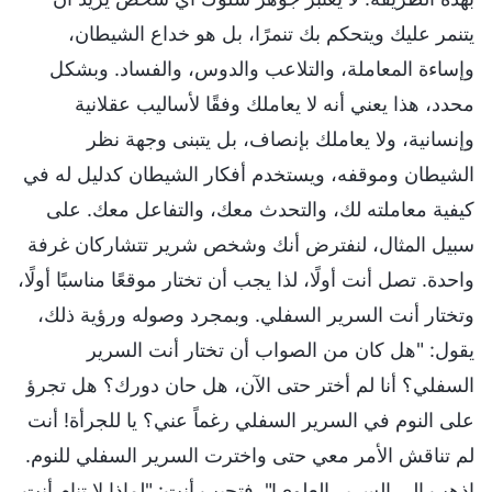
يتنمر عليك ويتحكم بك تنمرًا، بل هو خداع الشيطان،
وإساءة المعاملة، والتلاعب والدوس، والفساد. وبشكل
محدد، هذا يعني أنه لا يعاملك وفقًا لأساليب عقلانية
وإنسانية، ولا يعاملك بإنصاف، بل يتبنى وجهة نظر
الشيطان وموقفه، ويستخدم أفكار الشيطان كدليل له في
كيفية معاملته لك، والتحدث معك، والتفاعل معك. على
سبيل المثال، لنفترض أنك وشخص شرير تتشاركان غرفة
واحدة. تصل أنت أولًا، لذا يجب أن تختار موقعًا مناسبًا أولًا،
وتختار أنت السرير السفلي. وبمجرد وصوله ورؤية ذلك،
يقول: "هل كان من الصواب أن تختار أنت السرير
السفلي؟ أنا لم أختر حتى الآن، هل حان دورك؟ هل تجرؤ
على النوم في السرير السفلي رغماً عني؟ يا للجرأة! أنت
لم تناقش الأمر معي حتى واخترت السرير السفلي للنوم.
اذهب إلى السرير العلوي!". فتجيب أنت: "لماذا لا تنام أنت