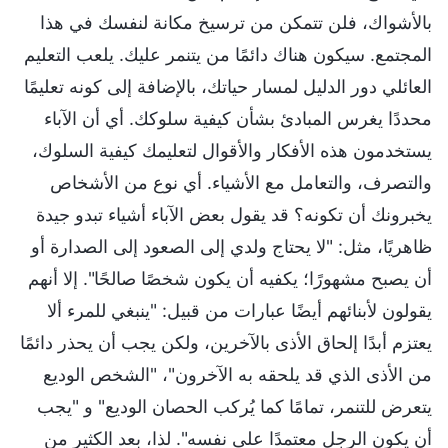
بالأشواك، فلن تتمكن من ترسيخ مكانة لنفسك في هذا
المجتمع. سيكون هناك دائمًا من يتنمر عليك. يلعب التعليم
العائلي دور الدليل لمسار حياتك، بالإضافة إلى كونه تعليمًا
محددًا يغرس المبادئ بشأن كيفية سلوكك. أي أن الآباء
يستخدمون هذه الأفكار والأقوال لتعليمك كيفية السلوك،
والتصرف، والتعامل مع الأشياء. أي نوع من الأشخاص
يخبرونك أن تكونه؟ قد يقول بعض الآباء أشياء تبدو جيدة
ظاهريًا، مثل: "لا يحتاج ولدي إلى الصعود إلى الصدارة أو
أن يصبح مشهورًا؛ يكفيه أن يكون شخصًا صالحًا". إلا أنهم
يقولون لأبنائهم أيضًا عبارات من قبيل: "ينبغي للمرء ألا
يعتزم أبدًا إلحاق الأذى بالآخرين، ولكن يجب أن يحذر دائمًا
من الأذى الذي قد يلحقه به الآخرون"، "الشخص الوديع
يتعرض للتنمر، تمامًا كما يُركب الحصان الوديع" و "يجب
أن يكون الرجل معتمدًا على نفسه". لذا، بعد الكثير من