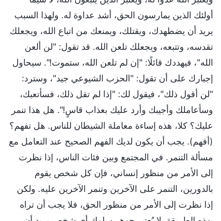
أولئك الذين يمارسون الحق، أشد عداوة له. ولهذا السبب
يريد أن يضطهدك، ويقتلك، ويمنعك من اتباع الله، ويجعلك
تقدسه، وتتبعه، ويجعلك تلعن الله. قد تقول: "لن ألعن
الله"، فيهددك قائلًا: "إن لم تلعن الله، ستموت!". سيحاول
إجبارك على أن تقول: "الحزب الشيوعي جيد"، وسترد:
"لن أقول ذلك"، فيقول لك: "إذا لم تقل ذلك، فسأتعبك،
وسأعاملك وأجيبك وأرد عليك بعذاب قاسٍ!". هل هذا تنمر
عليك؟ كلا، هذه إساءة معاملة الشيطان للناس. هل تفهم؟
(أفهم). يجب أن يكون لديك الفهم الصحيح عند التعامل مع
مسألة التنمر. في المجتمع وبين فئات الناس، إذا نظرت
إلى الأمر من منظور إنساني، فإن كل شخص يقوم
بالدورين، التنمر على الآخرين وتنمر الآخرين عليه. ولكن
إذا نظرت إلى الأمر من منظور الحق، فلا يجب أن تراه
بهذه الطريقة. لا يُعتبر جوهر سلوك أي شخص يريد أن