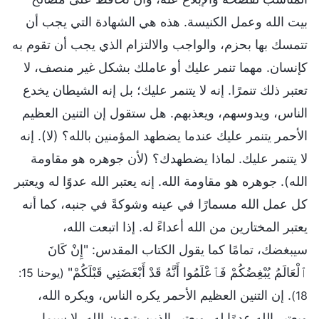
بيت الله وعمل الكنيسة. هذه هي الشهادة التي يجب أن
تتمسك بها بحزم، والواجب والالتزام الذي يجب أن تقوم به
كإنسان. مهما تنمر عليك أو عاملك بشكل غير منصف، لا
تعتبر ذلك تنمرًا. إنه لا يتنمر عليك؛ بل إنه الشيطان يخدع
الناس، ويدوسهم، ويعذبهم. هل ستقول إن التنين العظيم
الأحمر يتنمر عليك عندما يضطهد المؤمنين بالله؟ (لا). إنه
لا يتنمر عليك. لماذا يضطهدك؟ (لأن جوهره هو مقاومة
الله). جوهره هو مقاومة الله. إنه يعتبر الله عدوًا له ويعتبر
كل عمل الله مسمارًا في عينه وشوكةً في جنبه، كما أنه
يعتبر المختارين من الله أعداءً له. إذا اتبعت الله،
سيبغضك، تمامًا كما يقول الكتاب المقدس: "إِنْ كَانَ
ٱلْعَالَمُ يُبْغِضُكُمْ فَٱعْلَمُوا أَنَّهُ قَدْ أَبْغَضَنِي قَبْلَكُمْ"
(يوحنا 15:
. إن التنين العظيم الأحمر يكره الناس، ويكره الله،
18)
ويعتبر الله عدوًا له، ويعتبر الذين يتبعون الله، لا سيما