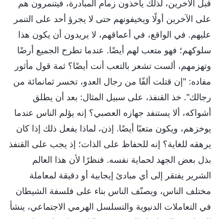
قبل الآخرين، لذلك يأخذون زمام المبادرة، فيتنمرون هم
على الآخرين أولًا ويخيفونهم حتى لا يجرؤ أحد على التنمر
عليهم. في الواقع، في أعماقهم، لا يريدون أن يكون هذا
سلوكهم؛ فهو متعب لهم أيضًا. عندما تطرح الجميع أرضًا
وتهزمهم، ألست تشعر بالتعب أنت أيضًا؟ ثمة قول مأثور
مفاده: "إن قتلت ألفًا من رجال العدو، تخسر ثمانمائة من
رجالك". خذ القنفذ، على سبيل المثال: بعد أن يطلق
أشواكه، ألا يستنفد جهازه العصبي؟ إنه يؤلم الناس عندما
يوخزهم، ويكون متعبًا أيضًا. إذن، لماذا يفعل ذلك إذا كان
يرهقه للغاية؟ إنه للحفاظ على الذات؛ إذ يجب على القنفذ
بذل بعض الجهد لحماية نفسه. فنظرًا لأن هذا العالم
الشرير يفتقر إلى أي مبادئ إيجابية أو دقيقة لمعاملة
مختلف الناس، ويصنّف الناس بناء على فلسفة الشيطان
في التعاملات الدنيوية والتسلسل الهرمي الاجتماعي، ينشأ