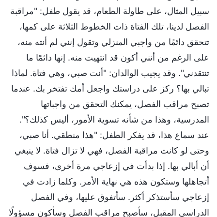
سبيل المثال، على طاولة الطعام، قد يقول طفل: "مراقبة
الفصل لدينا، تلك الفتاة ذات الخطوط الثلاثة على كمها،
تتحقق دائمًا من واجبي المنزلي وتقول إنني لم أنته منه،
على الرغم من أنني أكون قد انتهيت منه. إنها دائمًا ما
تنتقدني". وقد يجيب الوالدان: "أنت صبي، وهي فتاة. لماذا
تبالي بها؟ ركز على دراستك واجعل أمك تفتخر بك. عندما
تصبح مراقب الفصل، يمكنك التحقق من واجباتها
المدرسية، وهذا من شأنه تسوية الأمور، أليس كذلك؟".
عند سماع هذا، قد يفكر الطفل: "هذا منطقي. أنا صبي،
وحتى لو كانت مراقبة الفصل، فهي لا تزال فتاة. لا ينبغي
أن أبالي بها. إذا بدأت في إزعاجي مرة أخرى، فسوف
أتجاهلها وستكون هذه هي نهاية الأمر. وكلما زادت في
إزعاجي سأستذكر أكثر. سأتفوق عليها، وفي الفصل
الدراسي المقبل، سأصبح مراقب الفصل وسأكون مسؤولًا