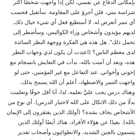
بإمكاني الدفاع عن نفسي، لكن إذا واجهت شخصًا أكثر
شراسة مني، فلن أجرؤ على المقاومة. سأتقبل فحسب
أي تنمر أتعرض له. لا أستطيع فعل أي شيء حيال ذلك.
لديهم مؤيدون وأشخاص وراء الكواليس، وسأضطر إلى
تحمل ذلك". هل هذه هي الفكرة ووجهة النظر السائدة
لدى معظم الناس؟ (اعتدت أن يكون لدي وجهات النظر
هذه، وبعد أن آمنت بالله، بدأت في التعايش بانسجام مع
إخوتي وأخواتي. عند التفاعل مع غير المؤمنين، حتى لو
واجهت التنمر والاضطهاد، أعلم أن الله يسمح بذلك،
وهناك درس يجب عليَّ تعلمه. لذا، أنا أقل خوفًا وتعلمت
بدلًا من ذلك الاتكال على الله لاختبار الدرس). أي نوع من
الأشخاص يخاف بشدة؟ (أولئك الذين يفتقرون إلى الإيمان
بالله). بعيدًا عن هؤلاء الأفراد، هناك أيضًا أولئك الذين
يتسمون بالجبن الشديد، والانطوائيون وأصحاب تقدير