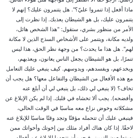
ماذا أفعل إذا تنمروا عليّ؟". هل يتنمرون عليك؟ إنهم لا
يتنمرون عليك، بل هو الشيطان يعذبك. إذا نظرت إلى
الأمر من منظور بشري، ستقول: "هذا الشخص هائل،
ولديه مكانة، ويتنمر على الأشخاص السذج الذين لا مكانة
لهم". هل هذا ما يحدث؟ من وجهة نظر الحق، هذا ليس
تنمرًا، بل هو الشيطان يجعل الناس يعانون، ويعذبهم،
ويخدعهم، ويفسدهم، ويدوسهم. كيف ينبغي عليك التعامل
مع هذه الأفعال من الشيطان والتفاعل معها؟ هل يجب أن
تخاف؟ (لا ينبغي لي ذلك، بل ينبغي لي أن أبلغ عنه
وأفضحه). يجب ألا تخشاه في قلبك. إذا لم يكن الإبلاغ عن
مشكلاته وخوض نزاع معه مناسبًا في الوقت الحالي،
فينبغي عليك أن تتحمله مؤقتًا وتجد وقتًا مناسبًا للإبلاغ عنه
لاحقًا. إذا كان هناك أفراد مثلك بين إخوتك وأخواتك ممن
يستطيعون التمييز، فيجب أن تتحدوا للإبلاغ عن أفعاله