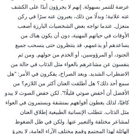
عرضة للتنمر بسهولة. إنهم لا يجرؤون أبدًا على الكشف
عنه علانية؛ وبدلًا من ذلك، يعبرون عنه سرًا في ركن
منعزل. عندما تواجه بعض الشخصيات البارزة أصعب
الأوقات في حياتهم المهنية، دون أن يكون هناك من
يساعدهم أو يدعمهم، قد ينتظرون حتى ينسحب جميع
الجنود، أو المرؤوسين، أو الخدم من حولهم. ومن ثم
ينفسون عن مشاعرهم بالعواء مثل الذئاب في حالة من
الاضطراب الشديد. وبعد الصراخ، يفكرون في الأمر: "هل
سمع أحد ذلك؟ هل أطلقت العنان أكثر من اللازم؟ من
الأفضل أن أخفض صوتي قليلًا!". لكن خفض الصوت لا يبدو
كافيًا، لذلك يغطون أفواههم بمنشفة ويستمرون في العواء
مثل الذئاب. تتطلب الإنسانية الطبيعية إطلاق العنان
لمشاعر مختلفة والتعبير عنها. ولكن في ظل الضغوط
الهائلة لهذا المجتمع وقمع مختلف الآراء العامة، لا يجرؤ