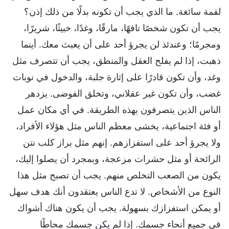
لقمة سائغة. ما الذي يجب أن تكونه بدلًا من ذلك إذن؟
يجب أن تكون شخصًا تافهًا، مارقًا، وغدًا، خبيثًا، شريرًا،
ومجرمًا؛ وعندئذ لن يجرؤ أحد على أن يعبث معك. أينما
ذهبت، إذا لم يفلح العقل والمنطق، يجب أن تتصرف مثل
وغد، وأن تكون قادرًا على إثارة جلبة، والدخول في نوبات
غضب، وأن تكون غير عقلاني، وتخلق الفوضى. يزدهر
الناس الذين يتصرفون بهذه الطريقة. في أي مكان عمل
أو فئة اجتماعية، يخشى معظم الناس مثل هؤلاء الأفراد،
ولا يجرؤ أحد على استفزازهم. إنهم مثل براز كلب نتن
الرائحة أو مثل حشرات مزعجة، وبمجرد أن يصلوا إليك،
يكون من الصعب التخلص منهم. يجب أن تصبح مثل هذا
النوع من الأشخاص. لا تدع الناس يعتقدون أنك هدف سهل
أو يمكن استفزازك بسهولة. يجب أن يكون هناك أشواك
في جميع أنحاء جسمك. إذا لم يكن جسمك محاطًا