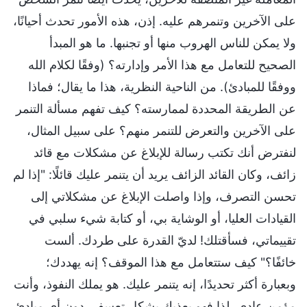
على الآخرين وتنمرهم عليه. إذن، هذه الأمور تحدث أحيانًا،
ولا يمكن للناس الهروب منها أو تجنبها. ما هو المبدأ
الصحيح للتعامل مع هذا الأمر وإدارته؟ (وفقًا لكلام الله
ووفقًا للمبادئ). من الناحية النظرية، هذا ما يقال؛ فماذا
عن الطريقة المحددة لممارسته؟ كيف تفهم مسألة التنمر
على الآخرين والتعرض للتنمر منهم؟ على سبيل المثال،
لنفترض أنك تكتب رسالة للإبلاغ عن مشكلات مع قائد
زائف، وكان القائد الزائف يريد أن يتنمر عليك قائلًا: "إذا لم
تحسن التصرف، وإذا واصلت الإبلاغ عن مشكلاتي إلى
القيادات العليا، أو الوشاية بي، أو كتابة شيء سلبي في
تقييماتي، فسأقتلك! لديّ القدرة على طردك. ألست
خائفًا؟" كيف ستتعامل مع هذا الموقف؟ إنه يهددك؛
وبعبارة أكثر تحديدًا، إنه يتنمر عليك. هو يملك النفوذ، وأنت
مؤمن عادي، لذا فهو يعذبك بشكل تعسفي دون أي مبادئ