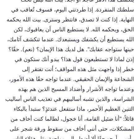
سلطتك المنفردة. إذا طردتني اليوم، فسوف تُعاقب في
النهاية. إذا كنت لا تصدق، فانتظر وسترى. بيت الله يحكمه
الحق، ويحكمه الله. لا يستطيع الناس أن يعاقبوك، لكن
الله يستطيع أن يكشفك ويستبعدك. عندما تنكشف آثامك،
حينها ستواجه عقابك". هل لديك هذا الإيمان؟ (نعم). حقًا؟
إذن لماذا لا تستطيعون قول هذا؟ يبدو أنك ستكون في
خطر إذا واجهت مثل هذه المواقف؛ أنت تفتقر إلى
الشجاعة والإيمان الحقيقي. عندما تواجه حقًا هذه الأمور،
وعندما تواجه الأشرار وأضداد المسيح الذين هم بهذه
الشراسة، والذين تشبه أساليبهم في تعذيب الناس أساليب
التنين العظيم الأحمر، ماذا ستفعل عندئذٍ؟ ستبدأ بالبكاء
قائلاً: "أنا ضئيل القامة، أنا خجول، لطالما كنت أخاف من
المشكلات، حتى أنني أخاف من سقوط ورقة شجر على
رأسي. أرجو حقًا ألا أضطر إلى مواجهة مثل هؤلاء الناس.