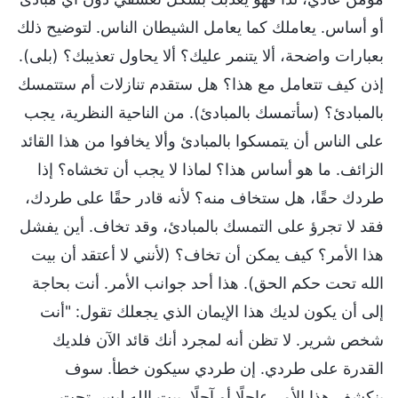
أو أساس. يعاملك كما يعامل الشيطان الناس. لتوضيح ذلك
بعبارات واضحة، ألا يتنمر عليك؟ ألا يحاول تعذيبك؟ (بلى).
إذن كيف تتعامل مع هذا؟ هل ستقدم تنازلات أم ستتمسك
بالمبادئ؟ (سأتمسك بالمبادئ). من الناحية النظرية، يجب
على الناس أن يتمسكوا بالمبادئ وألا يخافوا من هذا القائد
الزائف. ما هو أساس هذا؟ لماذا لا يجب أن تخشاه؟ إذا
طردك حقًا، هل ستخاف منه؟ لأنه قادر حقًا على طردك،
فقد لا تجرؤ على التمسك بالمبادئ، وقد تخاف. أين يفشل
هذا الأمر؟ كيف يمكن أن تخاف؟ (لأنني لا أعتقد أن بيت
الله تحت حكم الحق). هذا أحد جوانب الأمر. أنت بحاجة
إلى أن يكون لديك هذا الإيمان الذي يجعلك تقول: "أنت
شخص شرير. لا تظن أنه لمجرد أنك قائد الآن فلديك
القدرة على طردي. إن طردي سيكون خطأ. سوف
ينكشف هذا الأمر عاجلًا أو آجلًا. بيت الله ليس تحت