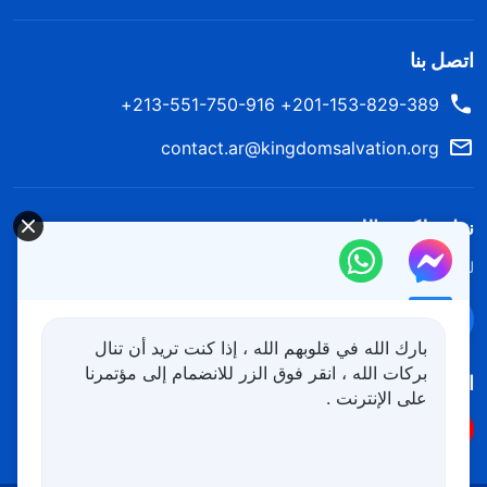
اتصل بنا
201-153-829-389+ 213-551-750-916+
contact.ar@kingdomsalvation.org
نزل ملكوت الله.
لقد نزلت المملكة بالفعل إلى الأرض! هل تريد دخوله؟
اعرف المزيد
تواصل معنا عبر Messenger
بارك الله في قلوبهم الله ، إذا كنت تريد أن تنال
بركات الله ، انقر فوق الزر للانضمام إلى مؤتمرنا
اتبعنا
على الإنترنت .