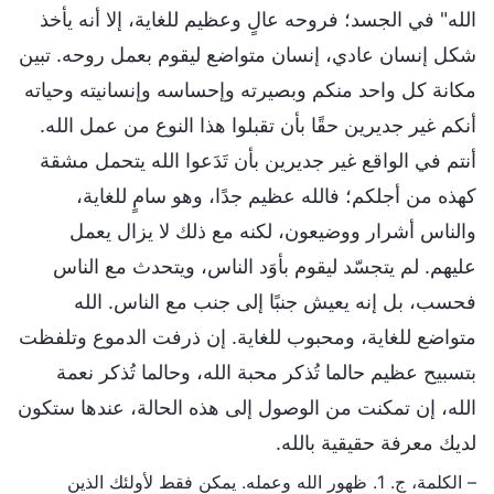
الله" في الجسد؛ فروحه عالٍ وعظيم للغاية، إلا أنه يأخذ
شكل إنسان عادي، إنسان متواضع ليقوم بعمل روحه. تبين
مكانة كل واحد منكم وبصيرته وإحساسه وإنسانيته وحياته
أنكم غير جديرين حقًا بأن تقبلوا هذا النوع من عمل الله.
أنتم في الواقع غير جديرين بأن تَدَعوا الله يتحمل مشقة
كهذه من أجلكم؛ فالله عظيم جدًا، وهو سامٍ للغاية،
والناس أشرار ووضيعون، لكنه مع ذلك لا يزال يعمل
عليهم. لم يتجسّد ليقوم بأوَد الناس، ويتحدث مع الناس
فحسب، بل إنه يعيش جنبًا إلى جنب مع الناس. الله
متواضع للغاية، ومحبوب للغاية. إن ذرفت الدموع وتلفظت
بتسبيح عظيم حالما تُذكر محبة الله، وحالما تُذكر نعمة
الله، إن تمكنت من الوصول إلى هذه الحالة، عندها ستكون
لديك معرفة حقيقية بالله.
– الكلمة، ج. 1. ظهور الله وعمله. يمكن فقط لأولئك الذين