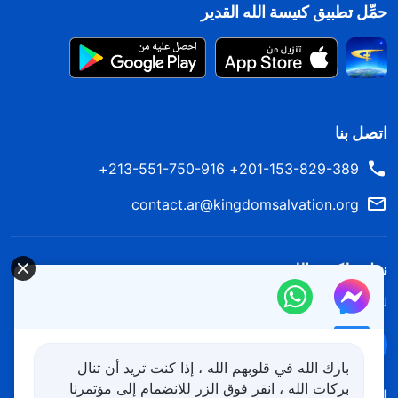
حمِّل تطبيق كنيسة الله القدير
اتصل بنا
201-153-829-389+ 213-551-750-916+
contact.ar@kingdomsalvation.org
نزل ملكوت الله.
لقد نزلت المملكة بالفعل إلى الأرض! هل تريد دخوله؟
اعرف المزيد
تواصل معنا عبر Messenger
بارك الله في قلوبهم الله ، إذا كنت تريد أن تنال
بركات الله ، انقر فوق الزر للانضمام إلى مؤتمرنا
اتبعنا