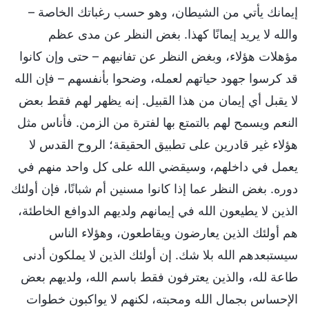
إيمانك يأتي من الشيطان، وهو حسب رغباتك الخاصة –
والله لا يريد إيمانًا كهذا. بغض النظر عن مدى عظم
مؤهلات هؤلاء، وبغض النظر عن تفانيهم – حتى وإن كانوا
قد كرسوا جهود حياتهم لعمله، وضحوا بأنفسهم – فإن الله
لا يقبل أي إيمان من هذا القبيل. إنه يظهر لهم فقط بعض
النعم ويسمح لهم بالتمتع بها لفترة من الزمن. فأناس مثل
هؤلاء غير قادرين على تطبيق الحقيقة؛ الروح القدس لا
يعمل في داخلهم، وسيقضي الله على كل واحد منهم في
دوره. بغض النظر عما إذا كانوا مسنين أم شبانًا، فإن أولئك
الذين لا يطيعون الله في إيمانهم ولديهم الدوافع الخاطئة،
هم أولئك الذين يعارضون ويقاطعون، وهؤلاء الناس
سيستبعدهم الله بلا شك. إن أولئك الذين لا يملكون أدنى
طاعة لله، والذين يعترفون فقط باسم الله، ولديهم بعض
الإحساس بجمال الله ومحبته، لكنهم لا يواكبون خطوات