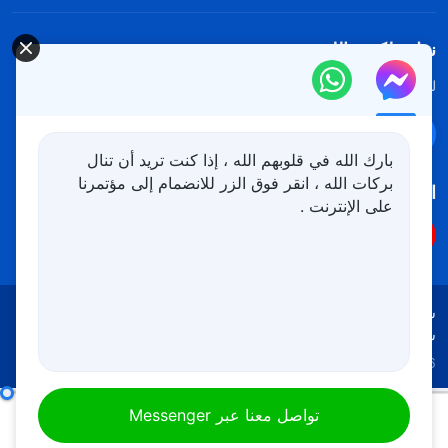
نزل ملكوت الله.
لقد نزلت المملكة بالفعل إلى الأرض! هل تريد دخوله؟
اعرف المزيد
تواصل معنا عبر Messenger
بارك الله في قلوبهم الله ، إذا كنت تريد أن تنال
بركات الله ، انقر فوق الزر للانضمام إلى مؤتمرنا
اتبعنا
على الإنترنت .
شروط الاستخدام
الخصوصية
شكر وتقدير
سياسة ملفات تعريف الارتباط
Copyright © 2026
كنيسة الله القدير
جميع الحقوق محفوظة
كلمات الله اليومية: الدخول إلى الحياة | اقتباس 484
تواصل معنا عبر Messenger
00:00
10:14