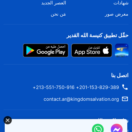
شهادات
العصر الجديد
معرض صور
مَن نحن
حمِّل تطبيق كنيسة الله القدير
اتصل بنا
201-153-829-389+ 213-551-750-916+
contact.ar@kingdomsalvation.org
نزل ملكوت الله.
لقد نزلت المملكة بالفعل إلى الأرض! هل تريد دخوله؟
اعرف المزيد