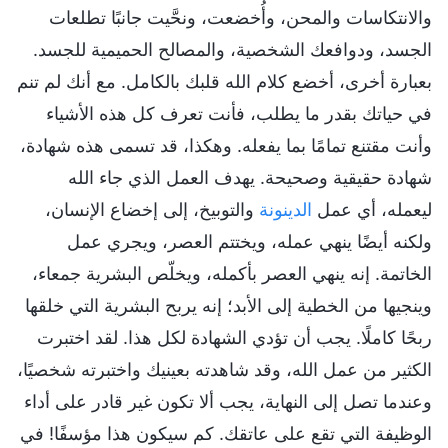
والانتكاسات والمحن، وأُخضعت، ونحَّيت جانبًا تطلعات
الجسد، ودوافعك الشخصية، والمصالح الحميمية للجسد.
بعبارة أخرى، أخضع كلام الله قلبك بالكامل. مع أنك لم تنم
في حياتك بقدر ما يطلب، فأنت تعرف كل هذه الأشياء
وأنت مقتنع تمامًا بما يفعله. وهكذا، قد تسمى هذه شهادة،
شهادة حقيقية وصحيحة. يهدف العمل الذي جاء الله
ليعمله، أي عمل
الدينونة
والتوبيخ، إلى إخضاع الإنسان،
ولكنه أيضًا ينهي عمله، ويختتم العصر، ويجري عمل
الخاتمة. إنه ينهي العصر بأكمله، ويخلّص البشرية جمعاء،
وينجيها من الخطية إلى الأبد؛ إنه يربح البشرية التي خلقها
ربحًا كاملًا. يجب أن تؤدي الشهادة لكل هذا. لقد اختبرت
الكثير من عمل الله، وقد شاهدته بعينيك واختبرته شخصيًا،
وعندما تصل إلى النهاية، يجب ألا تكون غير قادر على أداء
الوظيفة التي تقع على عاتقك. كم سيكون هذا مؤسفًا! في