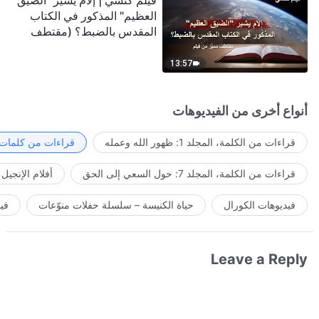
فيلم كنسي | إلامَ يشير "الضيق
العظيم" المذكور في الكتاب
المقدس بالضبط؟ (مقتطف
مميَّز من فيلم)
13:57
أنواع أخرى من الفيديوهات
قراءات من الكلمة، المجلد 1: ظهور الله وعمله
قراءات من كلمات ا
قراءات من الكلمة، المجلد 7: حول السعي إلى الحق
أفلام الإنجيل
فيديوهات الكورال
حياة الكنيسة – سلسلة حفلات منوّعات
في
Leave a Reply