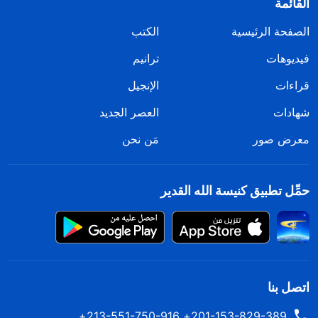
القائمة
الصفحة الرئيسية
الكتب
فيديوهات
ترانيم
قراءات
الإنجيل
شهادات
العصر الجديد
معرض صور
مَن نحن
حمِّل تطبيق كنيسة الله القدير
اتصل بنا
201-153-829-389+ 213-551-750-916+