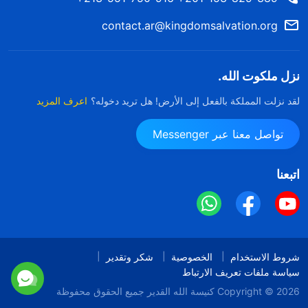
contact.ar@kingdomsalvation.org
نزل ملكوت الله.
لقد نزلت المملكة بالفعل إلى الأرض! هل تريد دخوله؟
اعرف المزيد
تواصل معنا عبر Messenger
اتبعنا
شروط الاستخدام
الخصوصية
شكر وتقدير
سياسة ملفات تعريف الارتباط
Copyright © 2026
كنيسة الله القدير
جميع الحقوق محفوظة