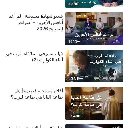
8:32
فيديو شهادة مسيحية | لم أعد
أنافس الآخرين – أصوات
التسبيح 2026
30:13
فيلم مسيحي | ملاقاة الرب في
أثناء الكوارث (2)
1:34:45
أفلام مسيحية قصيرة | هل
طاعة البابا هي طاعة للرب؟
13:43