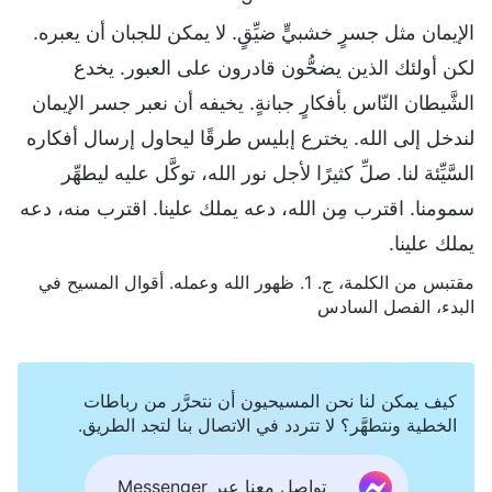
الإيمان مثل جسرٍ خشبيٍّ ضيِّقٍ. لا يمكن للجبان أن يعبره.
لكن أولئك الذين يضحُّون قادرون على العبور. يخدع
الشَّيطان النّاس بأفكارٍ جبانةٍ. يخيفه أن نعبر جسر الإيمان
لندخل إلى الله. يخترع إبليس طرقًا ليحاول إرسال أفكاره
السَّيِّئة لنا. صلِّ كثيرًا لأجل نور الله، توكَّل عليه ليطهِّر
سمومنا. اقترب مِن الله، دعه يملك علينا. اقترب منه، دعه
يملك علينا.
مقتبس من الكلمة، ج. 1. ظهور الله وعمله. أقوال المسيح في
البدء، الفصل السادس
كيف يمكن لنا نحن المسيحيون أن نتحرَّر من رباطات
الخطية ونتطهَّر؟ لا تتردد في الاتصال بنا لتجد الطريق.
تواصل معنا عبر Messenger