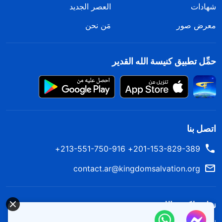
شهادات
العصر الجديد
معرض صور
مَن نحن
حمِّل تطبيق كنيسة الله القدير
اتصل بنا
201-153-829-389+ 213-551-750-916+
contact.ar@kingdomsalvation.org
نزل ملكوت الله.