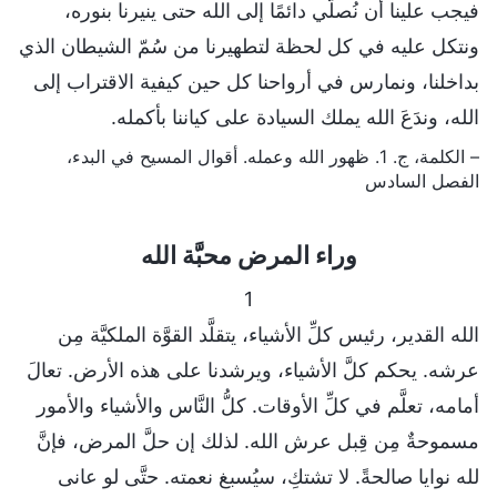
فيجب علينا أن نُصلّي دائمًا إلى الله حتى ينيرنا بنوره،
ونتكل عليه في كل لحظة لتطهيرنا من سُمّ الشيطان الذي
بداخلنا، ونمارس في أرواحنا كل حين كيفية الاقتراب إلى
الله، وندَعَ الله يملك السيادة على كياننا بأكمله.
– الكلمة، ج. 1. ظهور الله وعمله. أقوال المسيح في البدء،
الفصل السادس
وراء المرض محبَّة الله
1
الله القدير، رئيس كلِّ الأشياء، يتقلَّد القوَّة الملكيَّة مِن
عرشه. يحكم كلَّ الأشياء، ويرشدنا على هذه الأرض. تعالَ
أمامه، تعلَّم في كلِّ الأوقات. كلُّ النَّاس والأشياء والأمور
مسموحةٌ مِن قِبل عرش الله. لذلك إن حلَّ المرض، فإنَّ
لله نوايا صالحةً. لا تشتكِ، سيُسبغ نعمته. حتَّى لو عانى