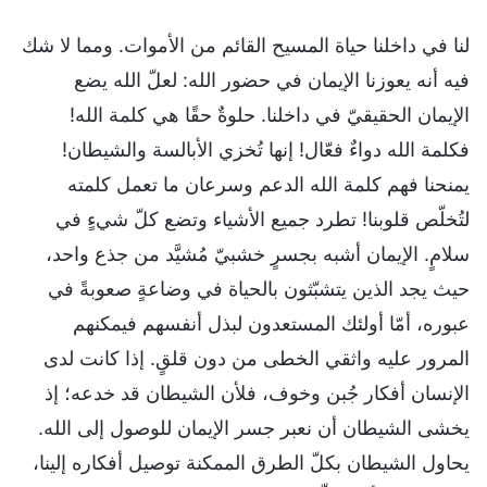
لنا في داخلنا حياة المسيح القائم من الأموات. ومما لا شك
فيه أنه يعوزنا الإيمان في حضور الله: لعلّ الله يضع
الإيمان الحقيقيّ في داخلنا. حلوةٌ حقًا هي كلمة الله!
فكلمة الله دواءٌ فعّال! إنها تُخزي الأبالسة والشيطان!
يمنحنا فهم كلمة الله الدعم وسرعان ما تعمل كلمته
لتُخلّص قلوبنا! تطرد جميع الأشياء وتضع كلّ شيءٍ في
سلامٍ. الإيمان أشبه بجسرٍ خشبيّ مُشيَّد من جذع واحد،
حيث يجد الذين يتشبّثون بالحياة في وضاعةٍ صعوبةً في
عبوره، أمّا أولئك المستعدون لبذل أنفسهم فيمكنهم
المرور عليه واثقي الخطى من دون قلقٍ. إذا كانت لدى
الإنسان أفكار جُبن وخوف، فلأن الشيطان قد خدعه؛ إذ
يخشى الشيطان أن نعبر جسر الإيمان للوصول إلى الله.
يحاول الشيطان بكلّ الطرق الممكنة توصيل أفكاره إلينا،