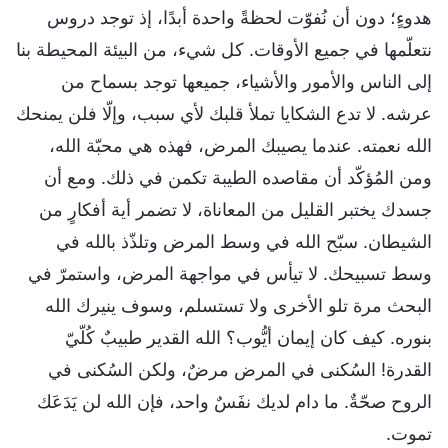
هدوءٍ؛ دون أن نُفوّت لحظةً واحدة أبدًا، إذ توجد دروس
نتعلّمها في جميع الأوقات. كل شيء، من البيئة المحيطة بنا
إلى الناس والأمور والأشياء، جميعها توجد بسماح من
عرشه. لا تدع الشكايا تملأ قلبك لأي سبب، وإلّا فلن يمنحك
الله نعمته. عندما يصيبك المرض، فهذه هي محبّة الله،
ومن المُؤكّد أن مقاصده الطيبة تكمن في ذلك. ومع أن
جسدك يختبر القليل من المعاناة، لا تضمر أية أفكارٍ من
الشيطان. سبّح الله في وسط المرض وتلذّذ بالله في
وسط تسبيحك. لا تيأس في مواجهة المرض، واستمرّ في
البحث مرة تلو الأخرى ولا تستسلم، وسوف ينيرك الله
بنوره. كيف كان إيمان أيُّوب؟ الله القدير طبيبٌ كُلّيّ
القدرة! السُكنى في المرض مرضٌ، ولكن السُكنى في
الروح صحّةٌ. ما دام لديك نفَسٌ واحد، فإن الله لن يَدَعَك
تموت.