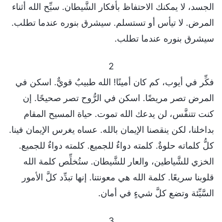
الجسد، لا يمكنك الاحتفاظ بأفكار الشَّيطان. سبِّح الله أثناء
المرض. لا تيأس أو تستسلم. سيشرق بنوره عندما تطلب.
سيشرق بنوره عندما تطلب.
2
فكِّر في أيوب، كم كان أمينًا! الله طبيبٌ قويٌّ. اسكن في
المرض تصر مريضًا. اسكن في الرُّوح تصر صحيحًا. إن
كنت تتنفَّس، لن يدعك الله تموت. حياة المسيح المقام
بداخلنا، لكن ينقصنا الإيمان بالله. عساه يغرس الإيمان فينا.
كلُّ كلماته حلوةٌ. كلمته دواءٌ للجميع. كلمته دواءٌ للجميع.
الخزي للشَّياطين، والعار للشَّيطان. ستُخلِّص كلمة الله
قلوبنا سريعًا. كلمة الله هي معونتنا. إنها تبدِّد كلَّ الأمور
السَّيِّئة وتضع كلَّ شيءٍ في أمان.
3