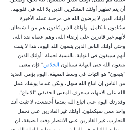
أن يتم تطهير أولئك المتنكرين الذين بلا الله في قلوبهم.
أولئك الذين لا يرضون الله في مرحلة عمله الأخيرة
سيُبادون بالكامل، وأولئك الذين يُبادون هم من الشيطان.
لأنهم غير قادرين على إرضاء الله، وهم عصاة ضد الله،
وحتى أولئك الناس الذين يتبعون الله اليوم، هذا لا يثبت
أنهم سيبقون في النهاية. بالنسبة لجملة "أولئك الذين
يتبعون الله حتى النهاية سينالون
الخلاص
" فإن معنى
"يتبعون" هو الثبات في وسط الضيقة. اليوم يؤمن العديد
من الناس إن اتباع الله سهل، ولكن عندما يوشك عمل
الله على الانتهاء، ستعرف المعنى الحقيقي "للاتباع".
وقدرتك اليوم على اتباع الله بعدما أُخضعت، لا تثبت أنك
واحد ممن سيكملون. أولئك غير القادرين على تحمل
التجارب، غير القادرين على الانتصار وقت الضيقة، لن
يستطيعوا الثبات في النهاية، ولن يستطيعوا اتباع الله حتى