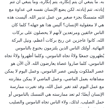
به. ما ينبغي أن يتم إنكاره، يتم إنكاره، وما ينبغي أن تتم
إبادته، تتم إبادته. لكن يضع الإنسان نفسه في عداوة مع
الله متمسكًا بجزء صغير من عمل تدبير الله. أليست هذه
هي لا معقولية الإنسان؟ أليس هذا هو جهله؟ كلما كان
الناس خائفين ومرتعدين لأنهم لا يحصلون على بركات
الله، كانوا عاجزين عن ربح بركات أعظم، ونيل البركة
النهائية. أولئك الناس الذين يلتزمون بخنوع بالناموس
يُظهرون جمعيًا ولاءً تجاه الناموس، وكلما أظهروا ولاءً تجاه
الناموس، كلما صاروا عصاة يعارضون الله. لأن الآن هو
عصر الملكوت وليس عصر الناموس، وعمل اليوم لا يمكن
مضاهاته بعمل الماضي، وعمل الماضي لا يمكن مقارنته
مع عمل اليوم. لقد تغير عمل الله، وقد تغيرت ممارسة
الإنسان أيضًا؛ لم تعد ممارسته هي التمسك بالناموس أو
حمل الصليب. لذلك، ولاء الناس تجاه الناموس والصليب