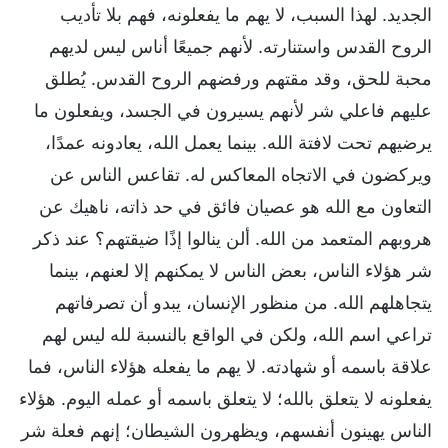
الجديد. لهذا السبب، لا يهم ما يفعلونه، فهم بلا تأديب
الروح القدس واستنارته. لأنهم جميعًا أناس ليس لديهم
محبة للحق، وقد مقتهم ورفضهم الروح القدس. يُطلق
عليهم فاعلي شر لأنهم يسيرون في الجسد، ويفعلون ما
يرضيهم تحت لافتة الله. بينما يعمل الله، يعادونه عمدًا،
ويركضون في الاتجاه المعاكس له. تقاعس الناس عن
التعاون مع الله هو عصيان فائق في حد ذاته، ناهيك عن
هروبهم المتعمد من الله. ألن ينالوا إذًا ضيقتهم؟ عند ذكر
شر هؤلاء الناس، بعض الناس لا يمكنهم إلا لعنهم، بينما
يتجاهلهم الله. من منظور الإنسان، يبدو أن تصرفاتهم
تراعي اسم الله، ولكن في الواقع بالنسبة لله ليس لهم
علاقة باسمه أو شهادته. لا يهم ما يفعله هؤلاء الناس، فما
يفعلونه لا يتعلق بالله؛ لا يتعلق باسمه أو عمله اليوم. هؤلاء
الناس يهينون أنفسهم، ويظهرون الشيطان؛ إنهم فعلة شر