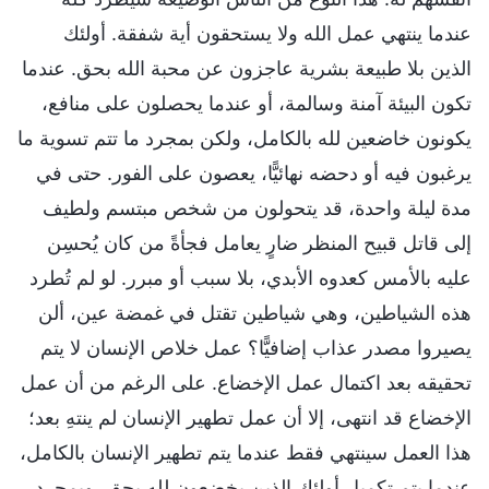
عندما ينتهي عمل الله ولا يستحقون أية شفقة. أولئك
الذين بلا طبيعة بشرية عاجزون عن محبة الله بحق. عندما
تكون البيئة آمنة وسالمة، أو عندما يحصلون على منافع،
يكونون خاضعين لله بالكامل، ولكن بمجرد ما تتم تسوية ما
يرغبون فيه أو دحضه نهائيًّا، يعصون على الفور. حتى في
مدة ليلة واحدة، قد يتحولون من شخص مبتسم ولطيف
إلى قاتل قبيح المنظر ضارٍ يعامل فجأةً من كان يُحسِن
عليه بالأمس كعدوه الأبدي، بلا سبب أو مبرر. لو لم تُطرد
هذه الشياطين، وهي شياطين تقتل في غمضة عين، ألن
يصيروا مصدر عذاب إضافيًّا؟ عمل خلاص الإنسان لا يتم
تحقيقه بعد اكتمال عمل الإخضاع. على الرغم من أن عمل
الإخضاع قد انتهى، إلا أن عمل تطهير الإنسان لم ينتهِ بعد؛
هذا العمل سينتهي فقط عندما يتم تطهير الإنسان بالكامل،
عندما يتم تكميل أولئك الذين يخضعون لله بحق، وبمجرد