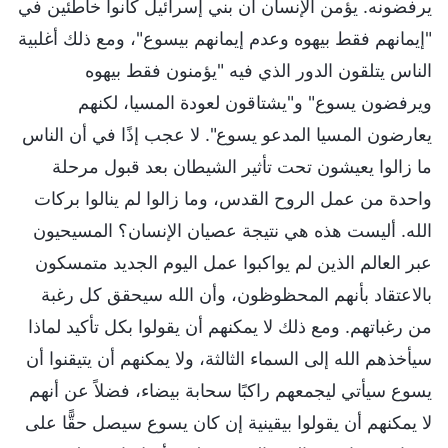
يرفضونه. يؤمن الإنسان أن بني إسرائيل كانوا خاطئين في
"إيمانهم فقط بيهوه وعدم إيمانهم بيسوع"، ومع ذلك أغلبية
الناس يتلقون الدور الذي فيه "يؤمنون فقط بيهوه
ويرفضون يسوع" و"يشتاقون لعودة المسيا، لكنهم
يعارضون المسيا المدعو يسوع". لا عجب إذًا في أن الناس
ما زالوا يعيشون تحت تأثير الشيطان بعد قبول مرحلة
واحدة من عمل الروح القدس، وما زالوا لم ينالوا بركات
الله. أليست هذه هي نتيجة عصيان الإنسان؟ المسيحيون
عبر العالم الذين لم يواكبوا عمل اليوم الجديد متمسكون
بالاعتقاد بأنهم المحظوظون، وأن الله سيحقق كل رغبة
من رغباتهم. ومع ذلك لا يمكنهم أن يقولوا بكل تأكيد لماذا
سيأخذهم الله إلى السماء الثالثة، ولا يمكنهم أن يتيقنوا أن
يسوع سيأتي ليجمعهم راكبًا سحابة بيضاء، فضلاً عن أنهم
لا يمكنهم أن يقولوا بيقينية إن كان يسوع سيصل حقًّا على