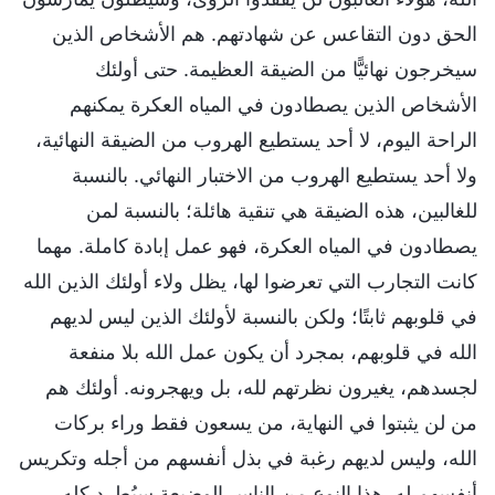
الحق دون التقاعس عن شهادتهم. هم الأشخاص الذين
سيخرجون نهائيًّا من الضيقة العظيمة. حتى أولئك
الأشخاص الذين يصطادون في المياه العكرة يمكنهم
الراحة اليوم، لا أحد يستطيع الهروب من الضيقة النهائية،
ولا أحد يستطيع الهروب من الاختبار النهائي. بالنسبة
للغالبين، هذه الضيقة هي تنقية هائلة؛ بالنسبة لمن
يصطادون في المياه العكرة، فهو عمل إبادة كاملة. مهما
كانت التجارب التي تعرضوا لها، يظل ولاء أولئك الذين الله
في قلوبهم ثابتًا؛ ولكن بالنسبة لأولئك الذين ليس لديهم
الله في قلوبهم، بمجرد أن يكون عمل الله بلا منفعة
لجسدهم، يغيرون نظرتهم لله، بل ويهجرونه. أولئك هم
من لن يثبتوا في النهاية، من يسعون فقط وراء بركات
الله، وليس لديهم رغبة في بذل أنفسهم من أجله وتكريس
أنفسهم له. هذا النوع من الناس الوضيعة سيُطرد كله