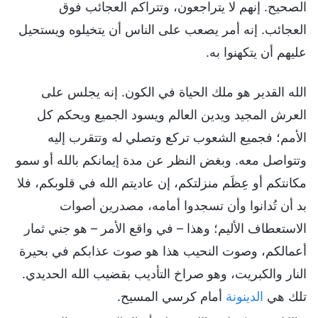
الصحيح. إنهم لا يتراجعون، وتتراكم العجائب فوق
العجائب. إنه أمر يصعب على الناس أن يتخيلوه ويستحيل
عليهم أن يتكهنوا به.
الله القدير هو ملك الحياة في الكون. إنه يجلس على
العرش المجيد ويدين العالم ويسود الجميع ويحكم كل
الأمم؛ فجميع الشعوب تركع وتصلي له وتتقرب إليه
وتتواصل معه. وبغض النظر عن مدة إيمانكم بالله أو سمو
مكانتكم أو عِظَم منزلتكم، إن عاديتم الله في قلوبكم، فلا
بد أن تُدانوا وأن تسجدوا أمامه، مصدرين أصوات
الاستعطاف الأليم؛ وهذا – في واقع الأمر – هو جني ثمار
أعمالكم، وصوت النحيب هذا هو صوت عذابكم في بحيرة
النار والكبريت، وهو صراخ التأديب بقضيب الله الحديدي.
تلك هي
الدينونة
أمام كرسي المسيح.