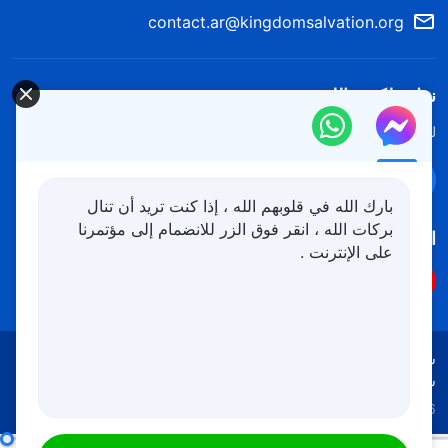
contact.ar@kingdomsalvation.org
نزل ملكوت الله.
لقد نزلت المملكة بالفعل إلى الأرض! هل تريد دخوله؟
اعرف المزيد
تواصل معنا عبر Messenger
بارك الله في قلوبهم الله ، إذا كنت تريد أن تنال
بركات الله ، انقر فوق الزر للانضمام إلى مؤتمرنا
اتبعنا
على الإنترنت .
شروط الاستخدام
الخصوصية
شكر وتقدير
سياسة ملفات تعريف الارتباط
Copyright © 2026
كنيسة الله القدير
جميع الحقوق محفوظة