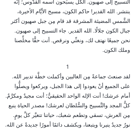
التسبيح إلى صهيون. الكلُّ يسبِّحون اسمه القدُّوس؛ إنَّه
ينتشر. الله القدير! حاكم الكون، مسيح الأيَّام الأخيرة،
الشَّمس المضيئة المشرقة قد قام مِن جبل صهيون أكثر
جبال الكون جلالًا. الله القدير. جاء التسبيح إلى صهيون.
نحن جميعًا نهتف لك، ونغنِّي ونرقص. أنت حقًّا مخلِّصنا
وملك الكون.
1
لقد صنعتَ جماعةً مِن الغالبين وأكملت خطَّة تدبير الله.
على الجميع أنْ يعودوا إلى هذا الجبل، ويركعوا ويصلُّوا
أمام عرشك! أنت الإله الواحد الحقيقيُّ؛ أنت مجيدٌ ومكرَّمٌ.
كلُّ المجد والتَّسبيح والسُّلطان لعرشك! مصدر الحياة ينبع
مِن العرش، تسقي وتطعم شعبك، حياتنا تتغيَّر كلَّ يومٍ.
نورٌ جديدٌ ينيرنا ويتبعنا، ويكشف دائمًا أمورًا جديدةً عن الله.