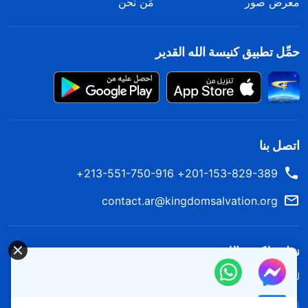
معرض صور
مَن نحن
حمِّل تطبيق كنيسة الله القدير
اتصل بنا
201-153-829-389+ 213-551-750-916+
contact.ar@kingdomsalvation.org
نزل ملكوت الله.
لقد نزلت المملكة بالفعل إلى الأرض! هل تريد دخوله؟
اعرف المزيد