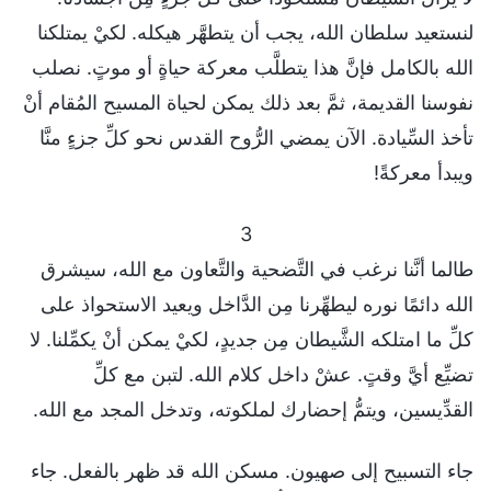
لنستعيد سلطان الله، يجب أن يتطهَّر هيكله. لكيْ يمتلكنا
الله بالكامل فإنَّ هذا يتطلَّب معركة حياةٍ أو موتٍ. نصلب
نفوسنا القديمة، ثمَّ بعد ذلك يمكن لحياة المسيح المُقام أنْ
تأخذ السِّيادة. الآن يمضي الرُّوح القدس نحو كلِّ جزءٍ منَّا
ويبدأ معركةً!
3
طالما أنَّنا نرغب في التَّضحية والتَّعاون مع الله، سيشرق
الله دائمًا نوره ليطهِّرنا مِن الدَّاخل ويعيد الاستحواذ على
كلِّ ما امتلكه الشَّيطان مِن جديدٍ، لكيْ يمكن أنْ يكمِّلنا. لا
تضيِّع أيَّ وقتٍ. عشْ داخل كلام الله. لتبن مع كلِّ
القدِّيسين، ويتمُّ إحضارك لملكوته، وتدخل المجد مع الله.
جاء التسبيح إلى صهيون. مسكن الله قد ظهر بالفعل. جاء