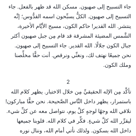
جاء التسبيح إلى صهيون. مسكن الله قد ظهر بالفعل. جاء
التسبيح إلى صهيون. الكلُّ يسبِّحون اسمه القدُّوس؛ إنَّه
ينتشر. الله القدير! حاكم الكون، مسيح الأيَّام الأخيرة،
الشَّمس المضيئة المشرقة قد قام مِن جبل صهيون أكثر
جبال الكون جلالًا. الله القدير. جاء التسبيح إلى صهيون.
نحن جميعًا نهتف لك، ونغنِّي ونرقص. أنت حقًّا مخلِّصنا
وملك الكون.
2
تأكَّد مِن الإله الحقيقيِّ مِن خلال الاختبار. يظهر كلام الله
باستمرار، يظهر داخل النَّاس الصَّحيحة. نحن حقًّا مباركون!
نلاقي الله وجهًا لوجهٍ كلَّ يوم، نتواصل معه عن كلِّ شيء.
ليقرِّر الله كلَّ شيءٍ. فكِّر في كلام الله. قلوبنا جميعها
داخل الله بسكون. ولذلك نأتي أمام الله، وننال نوره