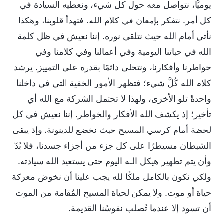
يوميًّا، نتواصل معه حول كل شيء، ونعطيه السيادة في
كل أمر. نتفكر بإمعان في كلام الله، فتهدأ قلوبنا، وهكذا
نأتي أمام الله حيث نتلقى نوره. إننا نعيش في ظل كلمة
الله في حياتنا اليومية وفي أعمالنا وفي كلامنا وفي
خواطرنا وأفكارنا، ونتحلى دائمًا بقدرة على التمييز. يرشد
كلام الله كُلَّ شيء؛ فتظهر الأمور الخفية التي في داخلنا
واحدةً تلو الأخرى، ولهذا لا تحتمل الشركة مع الله أي
تأخير؛ إذ يكشف الله الأفكار والخواطر. إننا نعيش في كل
لحظة أمام كرسي المسيح حيث نخضع للدينونة. وإذ يبقى
الشيطان مسيطرًا على كل جزء من أجزاء جسدنا، فلا بُدّ
وأن يتم تطهير هيكل الله اليوم حتى يستعيد الله سيادته.
ولكي نكون بالكامل ملكًا لله يجب علينا أن نخوض معركة
حياة أو موت. ولا يمكن لحياة المسيح المُقامة من الموت
أن تسود إلا عندما تُصلب نفوسُنا القديمة.