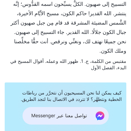
التسبيح إلى صهيون. الكلُّ يسبِّحون اسمه القدُّوس؛ إنَّه
ينتشر. الله القدير! حاكم الكون، مسيح الأيَّام الأخيرة،
الشَّمس المضيئة المشرقة قد قام مِن جبل صهيون أكثر
جبال الكون جلالًا. الله القدير. جاء التسبيح إلى صهيون.
نحن جميعًا نهتف لك، ونغنِّي ونرقص. أنت حقًّا مخلِّصنا
وملك الكون.
مقتبس من الكلمة، ج. 1. ظهور الله وعمله. أقوال المسيح في
البدء، الفصل الأول
كيف يمكن لنا نحن المسيحيون أن نتحرَّر من رباطات
الخطية ونتطهَّر؟ لا تتردد في الاتصال بنا لتجد الطريق.
تواصل معنا عبر Messenger