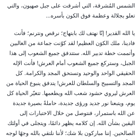
الشمس المُشرقة، التي أشرقت على جبل صهيون، والتي
تعلو بجلالة وعظمة فوق الكون بأسره...
يا الله القدير! إنّا نهتف لك بابتهاج؛ نرقص ونترنم؛ فأنت
فادينا، ملك الكوَن العظيم! لقد كوّنت جماعة من الغالبين
وأتممت خطة تدبير الله. ستتدفق جميع الشعوب إلى هذا
الجبل، وستركع جميع الشعوب أمام العرش! فأنت الإله
الحقيقي الواحد والوحيد وتستحق المجد والكرامة. كل
المجد والتسبيح والسلطان للعرش! يتدفق ينبوع الحياة من
العرش ليروي حشود شعب الله ويطعمها. تتغيّر الحياة كل
يوم، ويتبعنا نور جديد ورؤى جديدة، حاملةً بصيرة جديدة
عن الله باستمرار، فنتوصل من خلال الاختبارات إلى
اليقين بشأن الله. إن كلامه يظهر دائمًا، ويتجلى في أولئك
الصالحين. إننا مباركون بلا شك؛ لأننا نلتقي بالله وجهًا لوجه