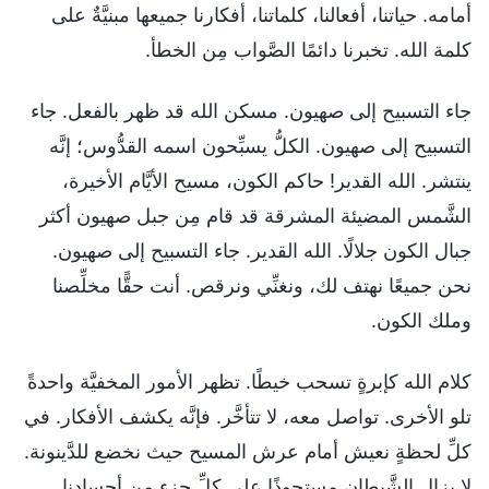
أمامه. حياتنا، أفعالنا، كلماتنا، أفكارنا جميعها مبنيَّةٌ على
كلمة الله. تخبرنا دائمًا الصَّواب مِن الخطأ.
جاء التسبيح إلى صهيون. مسكن الله قد ظهر بالفعل. جاء
التسبيح إلى صهيون. الكلُّ يسبِّحون اسمه القدُّوس؛ إنَّه
ينتشر. الله القدير! حاكم الكون، مسيح الأيَّام الأخيرة،
الشَّمس المضيئة المشرقة قد قام مِن جبل صهيون أكثر
جبال الكون جلالًا. الله القدير. جاء التسبيح إلى صهيون.
نحن جميعًا نهتف لك، ونغنِّي ونرقص. أنت حقًّا مخلِّصنا
وملك الكون.
كلام الله كإبرةٍ تسحب خيطًا. تظهر الأمور المخفيَّة واحدةً
تلو الأخرى. تواصل معه، لا تتأخَّر. فإنَّه يكشف الأفكار. في
كلِّ لحظةٍ نعيش أمام عرش المسيح حيث نخضع للدَّينونة.
لا يزال الشَّيطان مستحوذًا على كلِّ جزءٍ مِن أجسادنا.