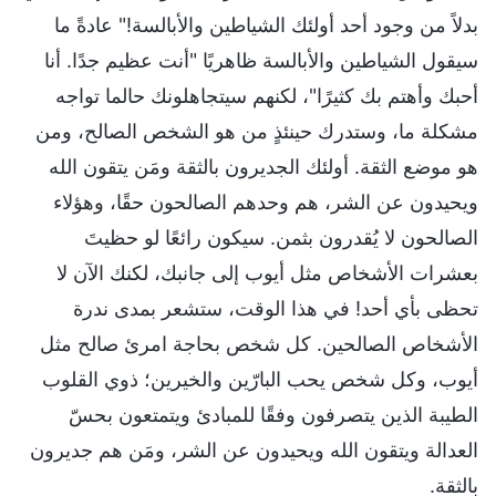
بدلاً من وجود أحد أولئك الشياطين والأبالسة!" عادةً ما
سيقول الشياطين والأبالسة ظاهريًا "أنت عظيم جدًا. أنا
أحبك وأهتم بك كثيرًا"، لكنهم سيتجاهلونك حالما تواجه
مشكلة ما، وستدرك حينئذٍ من هو الشخص الصالح، ومن
هو موضع الثقة. أولئك الجديرون بالثقة ومَن يتقون الله
ويحيدون عن الشر، هم وحدهم الصالحون حقًا، وهؤلاء
الصالحون لا يُقدرون بثمن. سيكون رائعًا لو حظيتَ
بعشرات الأشخاص مثل أيوب إلى جانبك، لكنك الآن لا
تحظى بأي أحد! في هذا الوقت، ستشعر بمدى ندرة
الأشخاص الصالحين. كل شخص بحاجة امرئ صالح مثل
أيوب، وكل شخص يحب البارّين والخيرين؛ ذوي القلوب
الطيبة الذين يتصرفون وفقًا للمبادئ ويتمتعون بحسّ
العدالة ويتقون الله ويحيدون عن الشر، ومَن هم جديرون
بالثقة.