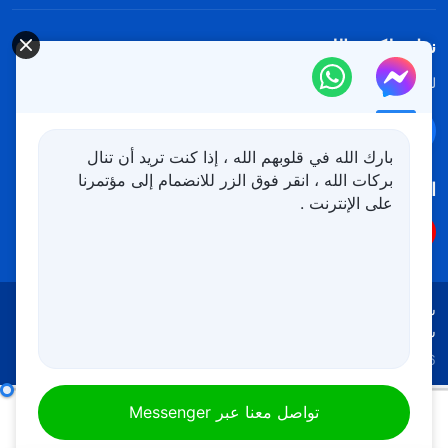
نزل ملكوت الله.
لقد نزلت المملكة بالفعل إلى الأرض! هل تريد دخوله؟
اعرف المزيد
تواصل معنا عبر Messenger
بارك الله في قلوبهم الله ، إذا كنت تريد أن تنال
بركات الله ، انقر فوق الزر للانضمام إلى مؤتمرنا
اتبعنا
على الإنترنت .
شروط الاستخدام
الخصوصية
شكر وتقدير
سياسة ملفات تعريف الارتباط
Copyright © 2026
كنيسة الله القدير
جميع الحقوق محفوظة
كلمات حول موضوعات أخرى
(اقتباس 91)
تواصل معنا عبر Messenger
00:00
25:05