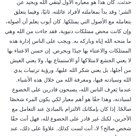
حدثت. كان هذا هو معياره الأول ليتقي الله ويحيد عن
الشر؛ وقد بدأ بمعاملته لأفراد عائلته. ثانيًا، وفيما يتعلق
بتعامله مع الأصول التي يمتلكها. كان أيوب يعلم أن أصوله،
وإن كانت محض ممتلكات دنيوية، فقد جاءت من الله وهي
ما منحه الله إياه وباركه به. ويجب على الناس إدارة هذه
الممتلكات والاعتناء بها جيدًا وبحرص. إن حسن الاعتناء بها
لا يعني الجشع لامتلاكها أو الاستمتاع بها، ولا يعني العيش
من أجلها، بل يعني شكر الله عليها، ورؤية ترتيبات يدي
الله وسيادته فيها، ومعرفة الله من خلال هذه الأشياء.
عندما يَعرِف الناس الله، يصبحون قادرين على الخضوع
لسيادته، وهذا حقًا هو أهم معيار لكي يكون المرء شخصًا
صالحًا. إذا كان بإمكانك الالتزام بالمبادئ عند التعامل مع
الآخرين، لكنك غير قادر على الخضوع لله، فهل أنت حقًا
شخص صالح؟ لا، أنت لست كذلك. علاوةً على ذلك، عند