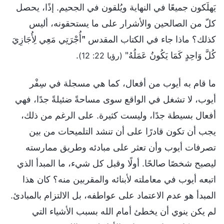
يَهلَكون جميعًا في النهاية ويُلقون في الجحيم. إذًا، يحصل
كلّ من الصالحين والأشرار على ما يستحقونه، أليس
كذلك؟ ماذا جاء في الكتاب المقدس "َأُجْرَتِي مَعِي لِأُجَازِيَ
كُلَّ وَاحِدٍ كَمَا يَكُونُ عَمَلُهُ"
.
(رؤيا 22: 12)
ما قام به أيوب من أفعال، كما هي مسجلة في سِفْر
أيوب، لا تشغل في الواقع سوى مساحةً ضئيلةً جدًا، فهي
أفعال بسيطة جدًا، وليست كثيرة. على الرغم من ذلك،
يجب أن تكون قادرًا على أن تنشد التلميحات من بين
تصرفات أيوب وأن تعثر على مبادئه وطريق ممارسته
ليصبح شخصًا صالحًا. أولًا وقبل كل شيء، ما المبدأ الذي
اتبعه أيوب في معاملته لأبنائه والمقربين منه؟ كان هذا
المبدأ هو عدم الاعتماد على عواطفه، بل الالتزام بالمبادئ.
لم يكن ينوي أن يخطئ أمام الله بسبب الأشياء التي