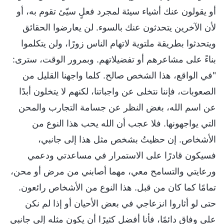
أو يقولون عنك أشياء سيئة لمجرد فعلٍ سيّئ تقوم به، أو
لأن الآخرين يتحدثون عنك بالسوء. لن يعارضوا الحقائق
ويتحدثوا بطريقة ملتوية لاتهام الناس زورًا، ولن يتكلموا
بناءً على مشاعرهم أو تفضيلاتهم. وبمرور الوقت، سترى:
"في الواقع، هذا الشخص صالح. كلما واجهنا القليل من
الصعوبات، فإننا نتخلى عن واجباتنا، لكنهم لا يتخلون أبدًا
عن اسم الله، بغض النظر عن جسامة التجارب والمحن
التي يواجهونها. فلا عجب أن الله يحب هذا النوع من
الأشخاص. إن حظيتُ بشخص مثل هذا إلى جانبي،
فسيكون قادرًا على الاستمرار في مساعدتي ودعمي
ورعايتي والتسامح معي، مهما أصابني من مرض أو محن،
تمامًا كما كان من قبل. هذا النوع من الأشخاص رائعون.
حتى لو أثاروا انزعاجي في بعض الأحيان أو إذا لم نكن
على وفاق دائمًا، فأنا أفضل كثيرًا أن يكون مثله إلى جانبي