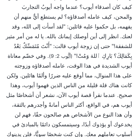
كيف كان أصدقاء أيوب؟ عندما واجه أيوبُ التجاربَ
والمحن، كيف عامله أصدقاؤه؟ لم يستطع أيٌّ منهم أن
يفهمه، بل حكموا عليه قائلين: "لقد أسأت إلى الله، وقد
لعنك. انظر إلى أين أوصلك إيمانك بالله. يا له من أمر مثير
للشفقة!" حتى إن زوجة أيوب قالت: "أَنْتَ مُتَمَسِّكٌ بَعْدُ
بِكَمَالِكَ؟ بَارِكِ ٱللهَ وَمُتْ!"
. وفي خضّم معاناة
(أيُّوب 2: 9)
أيوب الشديدة في هذا الوقت، عامله أصدقاؤه وزوجته
على هذا المنوال، مما أوقع عليه ضررًا وألمًا هائلين. ولكن
كانت هناك قلة قليلة من الناس الذين فهموا أيوب، وهذا
صحيح. عندما نقرأ قصة أيوب الآن، نشعر أن أشخاصًا مثل
أيوب هم، في الواقع، أكثر الناس أمانةً وأجدرهم بالثقة،
وأن هذا النوع من الأشخاص هم صالحون حقًا، فهم لن
يخدعوك أو يؤذوك أبدًا، وسيتمسكون دائمًا بالمبادئ في
أسلوب تعاملهم معك. وإن كنت شخصًا سويًّا، فلن يدينوك