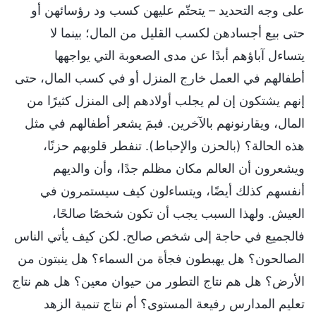
على وجه التحديد – يتحتّم عليهن كسب ود رؤسائهن أو
حتى بيع أجسادهن لكسب القليل من المال؛ بينما لا
يتساءل آباؤهم أبدًا عن مدى الصعوبة التي يواجهها
أطفالهم في العمل خارج المنزل أو في كسب المال، حتى
إنهم يشتكون إن لم يجلب أولادهم إلى المنزل كثيرًا من
المال، ويقارنونهم بالآخرين. فبمَ يشعر أطفالهم في مثل
هذه الحالة؟ (بالحزن والإحباط). تنفطر قلوبهم حزنًا،
ويشعرون أن العالم مكان مظلم جدًا، وأن والديهم
أنفسهم كذلك أيضًا، ويتساءلون كيف سيستمرون في
العيش. ولهذا السبب يجب أن تكون شخصًا صالحًا،
فالجميع في حاجة إلى شخص صالح. لكن كيف يأتي الناس
الصالحون؟ هل يهبطون فجأة من السماء؟ هل ينبتون من
الأرض؟ هل هم نتاج التطور من حيوان معين؟ هل هم نتاج
تعليم المدارس رفيعة المستوى؟ أم نتاج تنمية الزهد