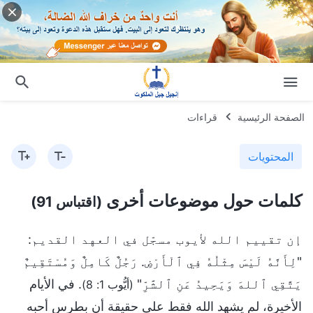
الصفحة الرئيسية
قراءات
المحتويات
كلمات حول موضوعات أخرى
(اقتباس 91)
إن تقييم الله لأيوب مسجّل في العهد القديم:
"لِأَنَّهُ لَيْسَ مِثْلُهُ فِي ٱلْأَرْضِ. رَجُلٌ كَامِلٌ وَمُسْتَقِيمٌ
يَتَّقِي ٱللهَ وَيَحِيدُ عَنِ ٱلشَّرِّ"
. في الأيام
(أيُّوب 1: 8)
الأخيرة، لم يشهد الله فقط على حقيقة أن بطرس أحبه