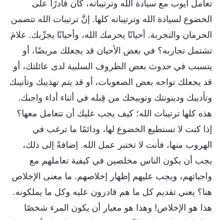
تعامل أيوب مع سيادة الله وترتيباته، كان قادرًا على
الخضوع لسيادة الله وترتيباته كلها. إنَّ ترتيبات الله تتضمن
الحرمان والتجربة. أحيانًا يحرمك الله، وأحيانًا يجرِّبك. علامَ
تشتمل تجاربه؟ في بعض الأحيان قد يجعلك مريضًا، أو
يتسبب في حدوث بعض الظروف السلبية لدى عائلتك، أو
قد يجعلك تواجه بعض الصعوبات، أو قد يتم تهذيبك وتأنيبك
وتأديبك ودينونتك وتوبيخك من قِبله في أثناء أداء واجبك.
هذه كلها ترتيبات الله؛ كيف يجب عليك أن تتعامل معها؟
إذا كنت لا تستطيع الخضوع لها، ودائمًا ما ترغب في
الهروب منها، فأنت لا تختبر عمل الله. إضافةً إلى ذلك،
يجب أن يكون الناس مخلصين في كيفية تعاملهم مع
واجباتهم، ويجب عليهم إظهار إخلاصهم. ما معنى الإخلاص
هنا؟ يعني تقديم كل ما هم قادرون عليه وكل ما يملكونه.
هذا هو الإخلاص! وهذا هو معيار أن يكون المرء شخصًا