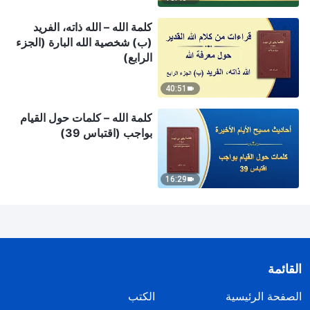
كلمة الله – الله ذاته، الفريد
(ب) شخصية الله البارة (الجزء
الرابع)
40:51
كلمة الله – كلمات حول القيام
بواجب (اقتباس 39)
16:29
القائمة
الصفحة الرئيسية
الكتب