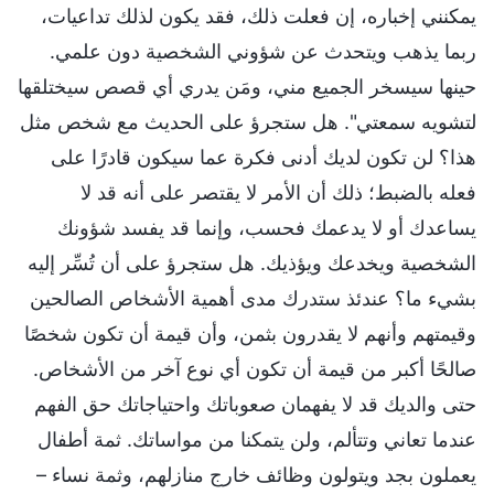
يمكنني إخباره، إن فعلت ذلك، فقد يكون لذلك تداعيات،
ربما يذهب ويتحدث عن شؤوني الشخصية دون علمي.
حينها سيسخر الجميع مني، ومَن يدري أي قصص سيختلقها
لتشويه سمعتي". هل ستجرؤ على الحديث مع شخص مثل
هذا؟ لن تكون لديك أدنى فكرة عما سيكون قادرًا على
فعله بالضبط؛ ذلك أن الأمر لا يقتصر على أنه قد لا
يساعدك أو لا يدعمك فحسب، وإنما قد يفسد شؤونك
الشخصية ويخدعك ويؤذيك. هل ستجرؤ على أن تُسِّر إليه
بشيء ما؟ عندئذ ستدرك مدى أهمية الأشخاص الصالحين
وقيمتهم وأنهم لا يقدرون بثمن، وأن قيمة أن تكون شخصًا
صالحًا أكبر من قيمة أن تكون أي نوع آخر من الأشخاص.
حتى والديك قد لا يفهمان صعوباتك واحتياجاتك حق الفهم
عندما تعاني وتتألم، ولن يتمكنا من مواساتك. ثمة أطفال
يعملون بجد ويتولون وظائف خارج منازلهم، وثمة نساء –