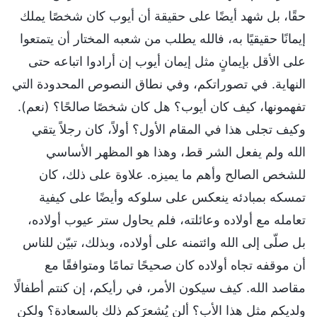
حقًا، بل شهد أيضًا على حقيقة أن أيوب كان شخصًا يملك
إيمانًا حقيقيًا به، فالله يطلب من شعبه المختار أن يتمتعوا
على الأقل بإيمانٍ مثل إيمان أيوب إن أرادوا اتباعه حتى
النهاية. في تصوراتكم، وفي نطاق النصوص المحدودة التي
تفهمونها، كيف كان أيوب؟ هل كان شخصًا صالحًا؟ (نعم).
وكيف تجلى هذا في المقام الأول؟ أولاً، كان رجلاً يتقي
الله ولم يفعل الشر قط، وهذا هو المظهر الأساسي
للشخص الصالح وأهم ما يميزه. علاوة على ذلك، كان
تمسكه بمبادئه ينعكس على سلوكه وأيضًا على كيفية
تعامله مع أولاده وعائلته، فلم يحاول ستر عيوب أولاده،
بل صلّى إلى الله وائتمنه على أولاده، وبذلك، تبيّن للناس
أن موقفه تجاه أولاده كان صحيحًا تمامًا ومتوافقًا مع
مقاصد الله. كيف سيكون الأمر، في رأيكم، إن كنتم أطفالًا
ولديكم مثل هذا الأب؟ ألن يُشعرَكم ذلك بالسعادة؟ ولكن