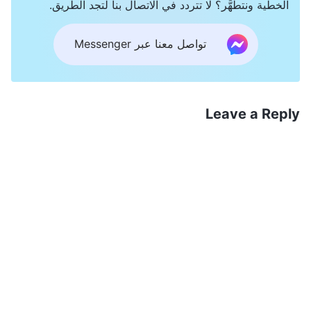
الخطية ونتطهَّر؟ لا تتردد في الاتصال بنا لتجد الطريق.
تتحدث عن ذلك علنًا، بل دلِّلْ على حبّك لله من خلال
الممارسة الفعلية، وصلِّ له بقلب صادق. إن الذين
تواصل معنا عبر Messenger
يستخدمون فقط الكلام للتعامل مع الله هم جميعهم
مراؤون! يتحدّث البعض، في كل صلاة، عن أنهم مدينون
لله ويبدأون بالبكاء عندما يصلّون، حتى بدون أن يحرّكهم
Leave a Reply
الروح القدس. إن هؤلاء الناس تسيطر عليهم الطقوس
والمفاهيم الدينية؛ فهم يعيشون بحسب هذه الطقوس
والمفاهيم، وهم يؤمنون دائمًا بأن هذه الأفعال تُرضي الله
وبأن التقوى السطحية أو دموع الأسى هي ما يفضّله الله.
ما هو الخير الذي يمكن أن يأتي من هذه الأمور العبثية؟
ومن أجل إظهار تواضعهم، يتظاهر البعض بالرقة عند
التحدث أمام الآخرين. كما يتعمّد البعض التذلل أمام
الآخرين، كحمَل لا قوة له على الإطلاق. هل هذه هي
طريقة أهل الملكوت؟ على ابن الملكوت أن يكون مفعمًا