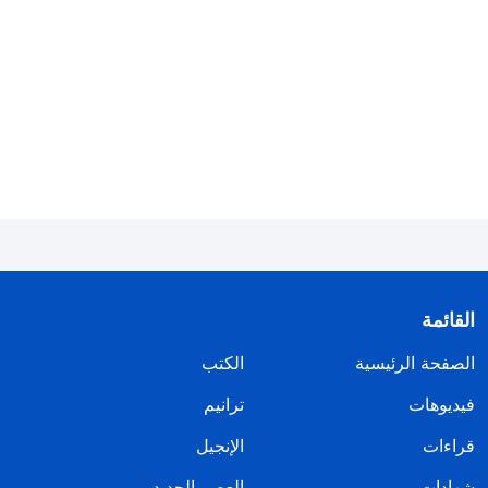
بالحياة وحرًّا، بريئًا ومنفتحًا، صادقًا ومحبوبًا، أي أن يعيش
في حالة من الحرّية. إنه يتمتع بنزاهة وبكرامة ويمكنه أن
يتمسك بالشهادةِ أينما ذهب. إنه محبوب من الله كما من
الناس. إن المبتدئين في الإيمان لديهم ممارسات سطحيّة
كثيرة؛ وعليهم أن يخوضوا أوّلاً مرحلة من التعامل والكسر.
أما الذين يؤمنون بالله في قلوبهم فلا يمكن تمييزهم
ظاهريًّا من قبل الآخرين، إلا أن أعمالهم وأفعالهم جديرة
بالثناء في نظر الآخرين. فقط هؤلاء يمكن اعتبارهم أنهم
يحيون بحسب كلمة الله. إن كنت تعظ بالإنجيل كل يوم
القائمة
هذا الشخص أو ذاك، وتقوده إلى الخلاص، ولكنك في
الصفحة الرئيسية
الكتب
النهاية لا تزال تعيش بحسب القواعد والعقائد، فلا يمكنك
إذًا أن تمجّد الله. إن هذا النوع من الناس متديّن ومرائي
فيديوهات
ترانيم
أيضًا.
قراءات
الإنجيل
شهادات
العصر الجديد