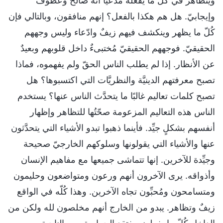
ويتظاهر في كُلّ ما يفعله مُدَّعيًا أنه صالحٌ وعطوف
وإيجابيّ. هل هم هكذا بالفعل؟ إنهم منافقون، وبالتالي فإن
كُلّ ما يظهر وينكشف فيهم زيفٌ وادّعاء وليس وجههم
الحقيقيّ. فوجههم الحقيقيّ مُختبىءٌ داخل قلوبهم وبعيدٌ
عن الأنظار. إذا لم يطلب الناس الحقّ ولم يفهموه، فماذا
تصبح معرفتهم الدينيَّة والنظريَّات التي اكتسبوها؟ هل
تصبح كلمات تعاليم غالبًا ما يتحدَّث الناس عنها؟ يستخدم
الناس هذه التعاليم المزعومة صحّتُها للتظاهر وإظهار
أنفسهم بشكلٍ جيِّد. فأينما ذهبوا تبدو الأشياء التي يتحدَّثون
عنها والأشياء التي يقولونها وسلوكهم الخارجيّ صحيحة
وجيِّدة للآخرين. إنها تتماشى جميعها مع مفاهيم الإنسان
وأذواقه. يرى الآخرون أنهم ورعون ومتواضعون وحليمون
ومتسامحون ومُحبِّون تجاه الآخرين. وهذا كُلّه في الواقع
زيفٌ وتظاهر. يبدو من الخارج أنهم مخلصون لله ولكن من