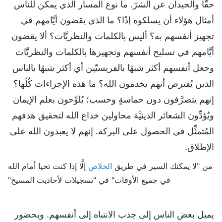
حقًّا والحيدان عن الشرّ. ما نوع المسار الذي يمكن للناس
أمثال هؤلاء أن يسلكوه إذًا؟ ما الذي يقضون أيَّامهم في
تجهيز أنفسهم به؟ أليس بالكلمات والنظريَّات؟ ألا يقضون
أيَّامهم في تسليح أنفسهم وتجهيزها بالكلمات والنظريَّات
وجعل أنفسهم أكثر شبهًا بالفريسيّين أي أكثر شبهًا بالناس
الذين يُفترض أنهم يخدمون الله؟ ما هذه الإجراءات كُلّها؟
إنهم يتصرَّفون دون حماسةٍ وحسب؛ يُلوِّحون بعلم الإيمان
ويُؤدِّون الشعائر الدينيَّة محاولين خداع الله لتحقيق هدفهم
المُتمثِّل في الحصول على البركة. إنهم لا يعبدون الله على
الإطلاق.
من "لا يمكنك السير في طريق
الخلاص
إلَّا إذا كنت تحيا أمام الله
في جميع الأوقات" في "تسجيلات لأحاديث المسيح"
يميل بعض الناس إلى جذب الانتباه إلى أنفسهم. وبحضور