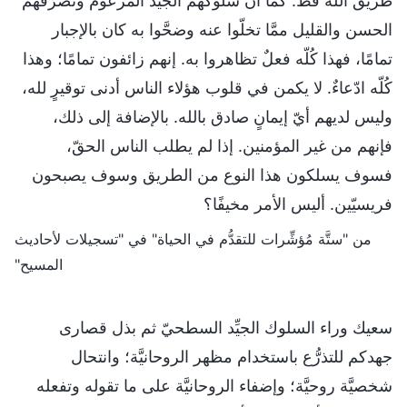
طريق الله قطّ. كما أن سلوكهم الجيِّد المزعوم وتصرُّفهم
الحسن والقليل ممَّا تخلّوا عنه وضحَّوا به كان بالإجبار
تمامًا، فهذا كُلّه فعلٌ تظاهروا به. إنهم زائفون تمامًا؛ وهذا
كُلّه ادّعاءٌ. لا يكمن في قلوب هؤلاء الناس أدنى توقيرٍ لله،
وليس لديهم أيّ إيمانٍ صادق بالله. بالإضافة إلى ذلك،
فإنهم من غير المؤمنين. إذا لم يطلب الناس الحقّ،
فسوف يسلكون هذا النوع من الطريق وسوف يصبحون
فريسيّين. أليس الأمر مخيفًا؟
من "ستَّة مُؤشِّرات للتقدُّم في الحياة" في "تسجيلات لأحاديث
المسيح"
سعيك وراء السلوك الجيِّد السطحيّ ثم بذل قصارى
جهدكم للتذرُّع باستخدام مظهر الروحانيَّة؛ وانتحال
شخصيَّة روحيَّة؛ وإضفاء الروحانيَّة على ما تقوله وتفعله