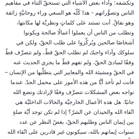
وتكشفه؛ وأداء بعض الأشياء التي تستحقّ الثناء في مفاهيم
الناس وتصوُّراتهم - هذا كُلّه هو السعي وراء روحانيَّةٍ زائفة
وهو نفاقٌ. أنت تستند على كلماتٍ ونظريَّة لها مكانتها،
وتطلب من الناس أن يعملوا أعمالًا صالحة ويكونوا
أشخاصًا صالحين ويُركِّزوا على طلب الحقّ، ولكن في
سلوكك وأداء واجبك لم تطلب الحقّ قطّ، ولم تتصرَّف قطّ
وفقًا لمبادئ الحقّ، ولم تفهم قطّ ما يجري الحديث عنه
في الحقّ ومشيئة الله والمعايير التي يتطلَّبها من الإنسان –
فأنت لم تأخذ أيًّا من هذه الأمور على محمل الجدّ. عندما
تواجه بعض المشكلات تتصرَّف وفقًا لإرادتك وتضع الله
جانبًا. هل هذه الأعمال الخارجيَّة والحالات الداخليَّة هي
اتّقاء الله والحيدان عن الشرّ؟ إذا لم تكن توجد أيَّة صلةٍ
بين إيمان الناس وطلبهم الحقّ، بغضّ النظر عن عدد
سنوات إيمانهم بالله، سيكونون غير قادرين على اتّقاء الله