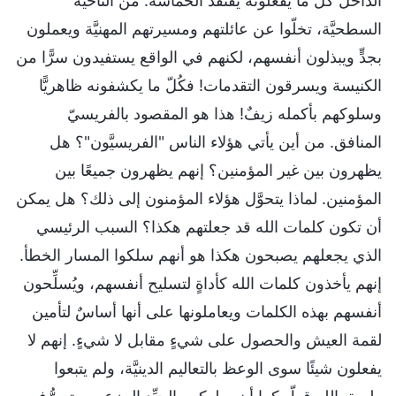
الداخل كُلّ ما يفعلونه يفتقد الحماسة. من الناحية
السطحيَّة، تخلّوا عن عائلتهم ومسيرتهم المهنيَّة ويعملون
بجدٍّ ويبذلون أنفسهم، لكنهم في الواقع يستفيدون سرًّا من
الكنيسة ويسرقون التقدمات! فكُلّ ما يكشفونه ظاهريًّا
وسلوكهم بأكمله زيفٌ! هذا هو المقصود بالفريسيّ
المنافق. من أين يأتي هؤلاء الناس "الفريسيَّون"؟ هل
يظهرون بين غير المؤمنين؟ إنهم يظهرون جميعًا بين
المؤمنين. لماذا يتحوَّل هؤلاء المؤمنون إلى ذلك؟ هل يمكن
أن تكون كلمات الله قد جعلتهم هكذا؟ السبب الرئيسي
الذي يجعلهم يصبحون هكذا هو أنهم سلكوا المسار الخطأ.
إنهم يأخذون كلمات الله كأداةٍ لتسليح أنفسهم، ويُسلِّحون
أنفسهم بهذه الكلمات ويعاملونها على أنها أساسٌ لتأمين
لقمة العيش والحصول على شيءٍ مقابل لا شيءٍ. إنهم لا
يفعلون شيئًا سوى الوعظ بالتعاليم الدينيَّة، ولم يتبعوا