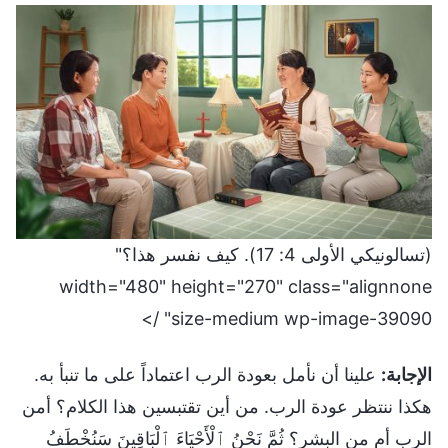
(تسالونيكي الأولى 4: 17). كيف نفسر هذا؟"
width="480" height="270" class="alignnone
size-medium wp-image-39090" />
الإجابة:
علينا أن نأمل بعودة الرب اعتماداً على ما تنبأ به.
هكذا ننتظر عودة الرب. من أين تقتبسين هذا الكلام؟ أمن
الرب أم من البشر؟ ثُمَّ نَحْنُ ٱلْأَحْيَاءَ ٱلْبَاقِينَ سَنُخْطَفُ