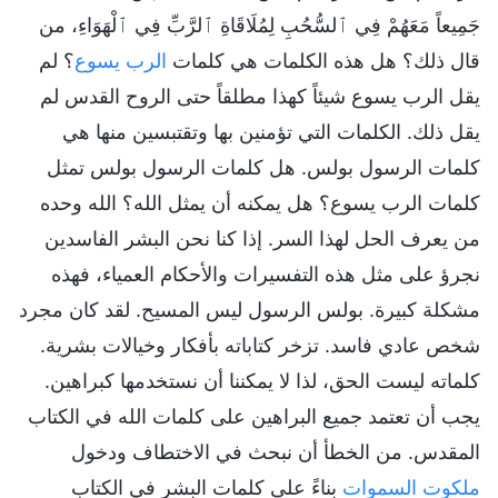
جَمِيعاً مَعَهُمْ فِي ٱلسُّحُبِ لِمُلَاقَاةِ ٱلرَّبِّ فِي ٱلْهَوَاءِ، من
قال ذلك؟ هل هذه الكلمات هي كلمات
الرب يسوع
؟ لم
يقل الرب يسوع شيئاً كهذا مطلقاً حتى الروح القدس لم
يقل ذلك. الكلمات التي تؤمنين بها وتقتبسين منها هي
كلمات الرسول بولس. هل كلمات الرسول بولس تمثل
كلمات الرب يسوع؟ هل يمكنه أن يمثل الله؟ الله وحده
من يعرف الحل لهذا السر. إذا كنا نحن البشر الفاسدين
نجرؤ على مثل هذه التفسيرات والأحكام العمياء، فهذه
مشكلة كبيرة. بولس الرسول ليس المسيح. لقد كان مجرد
شخص عادي فاسد. تزخر كتاباته بأفكار وخيالات بشرية.
كلماته ليست الحق، لذا لا يمكننا أن نستخدمها كبراهين.
يجب أن تعتمد جميع البراهين على كلمات الله في الكتاب
المقدس. من الخطأ أن نبحث في الاختطاف ودخول
ملكوت السموات
بناءً على كلمات البشر في الكتاب