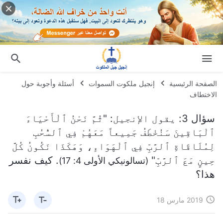
الصفحة الرئيسية
إنجيل ملكوت السموات
أسئلة وأجوبة حول
الاختطاف
سؤال 3: يقول الإنجيل: "ثُمَّ نَحْنُ ٱلْأَحْيَاءَ
ٱلْبَاقِينَ سَنُخْطَفُ جَمِيعاً مَعَهُمْ فِي ٱلسُّحُبِ
لِمُلَاقَاةِ ٱلرَّبِّ فِي ٱلْهَوَاءِ، وَهَكَذَا نَكُونُ كُلَّ
حِينٍ مَعَ ٱلرَّبِّ"
. كيف نفسر
(تسالونيكي الأولى 4: 17)
هذا؟
2019 مارس 18