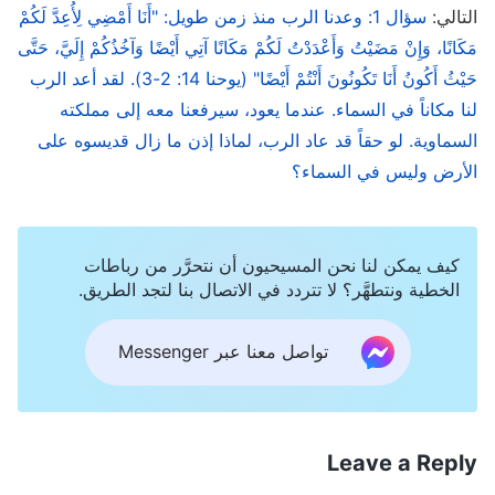
التالي:
سؤال 1: وعدنا الرب منذ زمن طويل: "أَنَا أَمْضِي لِأُعِدَّ لَكُمْ
مَكَانًا، وَإِنْ مَضَيْتُ وَأَعْدَدْتُ لَكُمْ مَكَانًا آتِي أَيْضًا وَآخُذُكُمْ إِلَيَّ، حَتَّى
حَيْثُ أَكُونُ أَنَا تَكُونُونَ أَنْتُمْ أَيْضًا" (يوحنا 14: 2-3). لقد أعد الرب
لنا مكاناً في السماء. عندما يعود، سيرفعنا معه إلى مملكته
السماوية. لو حقاً قد عاد الرب، لماذا إذن ما زال قديسوه على
الأرض وليس في السماء؟
كيف يمكن لنا نحن المسيحيون أن نتحرَّر من رباطات
الخطية ونتطهَّر؟ لا تتردد في الاتصال بنا لتجد الطريق.
تواصل معنا عبر Messenger
Leave a Reply