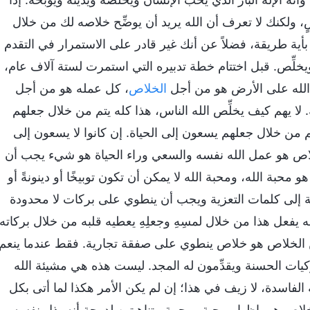
ولكنك لا تعرف أن الله يريد أن يوضِّح خلاصه لك من خلال
بر بأية طريقة، فضلاً عن أنك غير قادر على الاستمرار في التقدم
خ ويخلِّص. قبل اختتام خطة تدبيره التي استمرت لستة آلاف عام،
الله على الأرض هو من أجل
الخلاص
، كل عمله هو من أجل
. لا يهم كيف يخلِّص الله الناس، هذا كله يتم من خلال جعلهم
هم من خلال جعلهم يسعون إلى الحياة. إن كانوا لا يسعون إلى
لخلاص هو عمل الله نفسه والسعي وراء الحياة هو شيء يجب أن
حبة الله، ومحبة الله لا يمكن أن تكون توبيخًا أو دينونةً أو
ة إلى كلمات التعزية ويجب أن ينطوي على بركات لا محدودة
نه يفعل هذا من خلال لمسِهِ وجعلِهِ يعطيه قلبه من خلال بركاته
 من الخلاص هو خلاص ينطوي على صفقة تجارية. فقط عندما ينعم
ات الحسنة ويقدِّمون له المجد. ليست هذه هي مشيئة الله
 الفاسدة، لا زيف في هذا؛ إن لم يكن الأمر هكذا لما أتى بكل
لخلاص هي إظهار محبة ورحمة متناهيتين لدرجة أنه بذل نفسه