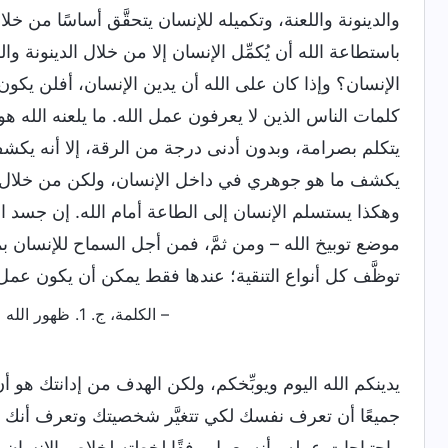
والدينونة واللعنة، وتكميله للإنسان يتحقَّق أساسًا من خل
باستطاعة الله أن يُكمِّل الإنسان إلا من خلال الدينونة وا
الإنسان؟ وإذا كان على الله أن يدين الإنسان، أفلن يكون
كلمات الناس الذين لا يعرفون عمل الله. ما يلعنه الله هو
يتكلم بصرامة، وبدون أدنى درجة من الرقة، إلا أنه يك
يكشف ما هو جوهري في داخل الإنسان، ولكن من خلال مث
وهكذا يستسلم الإنسان إلى الطاعة أمام الله. إن جسد 
موضع توبيخ الله – ومن ثمَّ، فمن أجل السماح للإنسان ب
توظَّف كل أنواع التنقية؛ عندها فقط يمكن أن يكون عمل ال
– الكلمة، ج. 1. ظهور الله وعمله. اختبار التجارب المؤلمة هو السبيل الوحيد لكي تعرف روعة الله
يدينكم الله اليوم ويوبِّخكم، ولكن الهدف من إدانتك هو أ
جميعًا أن تعرف نفسك لكي تتغيَّر شخصيتك وتعرف أنك 
واحتياجات عمله وأنه يعمل وفقًا لخطته لخلاص الإنسان، وأنه