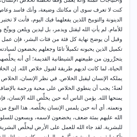
كنت لا تعرف سوى أن مكانتك وضيعة، وأنك فاسد وعاصٍ، 
الدينونة والتوبيخ اللذين يفعلهما فيك اليوم، فأنت لا تخت
للأمام. لم يأتِ الله ليقتل ويدمر، بل ليدين ويلعن ويوبِّ
وقبل أن يوضح نهاية كل فئة من فئات البشر، فإن عمل 
تكميل الذين يحبونه تكميلاً تامًا وجعلهم يخضعون لسيادته
يتحرَّرون من طبيعتهم الشيطانية القديمة؛ أي أنه يخلِّص
الحياة، لما كانت لديهم طريقة لقبول خلاص الله. إن ا
يملكه الإنسان ليقبل الخلاص. في نظر الإنسان، الخلاص هو م
لعنةً؛ يجب أن ينطوي الخلاص على محبة ورحمة بالإضاف
يمنحها الله. يؤمن الناس أنه حين يخلِّص الله الإنسان، فإ
ونعمته. أي أنه حين يلمس الإنسان يخلِّصه. هذا النوع
الله عليهم بمئة ضعف، يخضعون لاسمه، ويسعون للسلوكي
للبشرية. لقد جاء الله للعمل على الأرض ليخلِّص البشرية
تأكيد ليقوم بعمله شخصيًّا. في الماضي، كانت وسائله ل