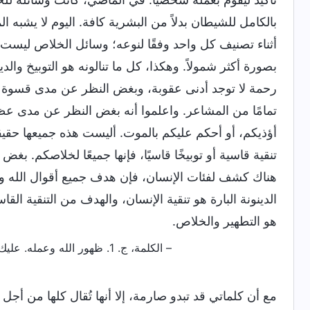
بالكامل للشيطان بدلاً من البشرية كافة. اليوم لا يشبه ا
أثناء تصنيف كل واحد وفقًا لنوعه؛ وسائل الخلاص ليست ال
بصورة أكثر شمولاً. وهكذا، كل ما تنالونه هو التوبيخ والد
رحمة لا توجد أدنى عقوبة، وبغض النظر عن مدى قسوة كلم
تمامًا من المشاعر. واعلموا أنه بغض النظر عن مدى عظمة
أؤذيكم، أو أحكم عليكم بالموت. أليست هذه جميعها حقيقة؟
تنقية قاسية أو توبيخًا قاسيًا، فإنها جميعًا لخلاصكم. بغض
هناك كشف لفئات الإنسان، فإن هدف جميع أقوال الله و
الدينونة البارة هو تنقية الإنسان، والهدف من التنقية الق
هو التطهير والخلاص.
– الكلمة، ج. 1. ظهور الله وعمله. عليك أن تتخلَّى عن بركات المكانة وتفهم مشيئة الله لجلب الخلاص للإنسان
مع أن كلماتي قد تبدو صارمة، إلا أنها تُقال كلها من أ