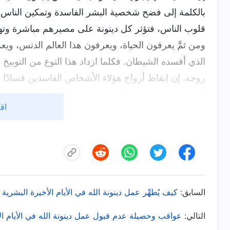
بالكلمة إلى فضح شخصية البشر الفاسدة وتمكين الناس من
قلوب الناس، فتؤثر كل دينونة على مصيرهم مباشرة وته
ومن ثمَّ يعرفون الحياة، ويعرفون هذا العالم الدنس، وي
الذي أفسده الشيطان. فكلما ازداد هذا النوع من التوبيخ و
روحه. إن إيقاظ أرواح هؤلاء الأشخاص الفاسدين فسادًا فاحشًا
للإنسان روح، بمعنى أن روحه قد ماتت منذ أمدٍ بعيد، ولا يعلم 
اقر
في غياهب الموت. فكيف يكون قادرًاً على معرفة أنه ي
قادرًا على معرفة أن جثته العفنة هذه قد طُرِحَت في ها
على معرفة أن كل شيء على الأرض قد دمره البشر منذ أم
معرفة أن الخالق قد جاء إلى الأرض اليوم ويبحث عن جم
الإنسان كل تنقية ودينونة محتملة، لا يزال وعيه البليد با
السابق:
كيف يُطهِّر عمل دينونة الله في الأيام الأخيرة البشرية و
الرغم من أن هذا النوع من الدينونة يشبه البَرَدَ اللاذع ا
أشخاصٌ كهؤلاء، لما كانت هناك نتيجة، ولكان من المستحي
التالي:
عواقب وحصيلة عدم قبول عمل دينونة الله في الأيام ال
من الصعب جدًا على الناس الخروج من الهاوية لأن قلوبه