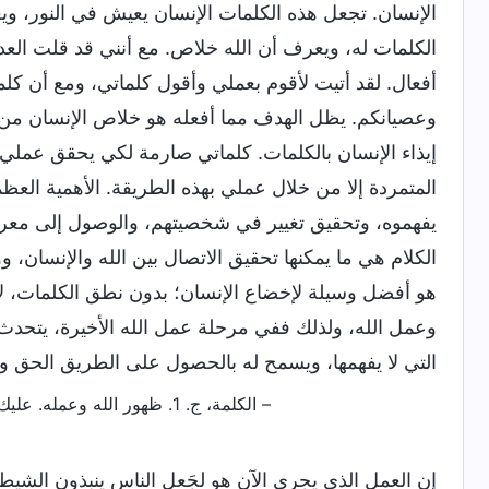
الإنسان. تجعل هذه الكلمات الإنسان يعيش في النور، و
الكلمات له، ويعرف أن الله خلاص. مع أنني قد قلت العديد
أفعال. لقد أتيت لأقوم بعملي وأقول كلماتي، ومع أن كلما
وعصيانكم. يظل الهدف مما أفعله هو خلاص الإنسان من
إيذاء الإنسان بالكلمات. كلماتي صارمة لكي يحقق عملي ن
المتمردة إلا من خلال عملي بهذه الطريقة. الأهمية الع
يفهموه، وتحقيق تغيير في شخصيتهم، والوصول إلى معر
الكلام هي ما يمكنها تحقيق الاتصال بين الله والإنسان،
هو أفضل وسيلة لإخضاع الإنسان؛ بدون نطق الكلمات، لا
وعمل الله، ولذلك ففي مرحلة عمل الله الأخيرة، يتحدث ال
التي لا يفهمها، ويسمح له بالحصول على الطريق الحق وا
– الكلمة، ج. 1. ظهور الله وعمله. عليك أن تتخلَّى عن بركات المكانة وتفهم مشيئة الله لجلب الخلاص للإنسان
إن العمل الذي يجري الآن هو لجَعل الناس ينبذون الشيط