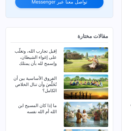
تواصل معنا عبر Messenger
مقالات مختارة
اِقبل تجارب الله، وتغلّب
على إغواء الشيطان،
واِسمح لله بأن يمتلك
كيانك بأكمله
الفروق الأساسية بين أن
تُخَلَّصَ وأن تنال الخلاص
الكامل؟
ما إذا كان المسيح ابن
الله أم الله نفسه