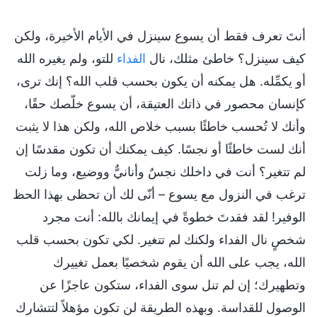
أنتَ تعرف فقط أن يسوع سينزل في الأيام الأخيرة، ولكن
كيف سينزل؟ خاطئ مثلك، نال
الفداء
للتو، ولم يغيره الله
أو يكمِّله. هل يمكنه أن يكون بحسب قلب الله؟ إنك ترى،
كإنسان محصور في ذاتك العتيقة، أن يسوع خلّصك حقًا،
وأنك لا تُحسب خاطئًا بسبب خلاص الله، ولكن هذا لا يثبت
أنك لست خاطئًا أو نجسًا. كيف يمكنك أن تكون مقدسًا إن
لم تتغير؟ أنت في داخلك نجسٌ وأنانيٌّ ووضيع، وما زلت
ترغب في النزول مع يسوع – أنّى لك أن تحظى بهذا الحظ
الوفير! لقد فقدتَ خطوةً في إيمانك بالله: أنت مجرد
شخصٍ نال الفداء ولكنك لم تتغير. لكي تكون بحسب قلب
الله، يجب على الله أن يقوم شخصيًا بعمل تغييرك
وتطهيرك؛ إن لم تنل سوى الفداء، ستكون عاجزًا عن
الوصول للقداسة. وبهذه الطريقة لن تكون مؤهلاً لتتشارك