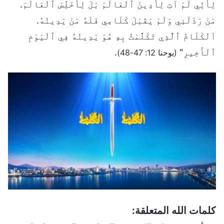
لِأَنِّي لَمْ آتِ لِأَدِينَ ٱلْعَالَمَ بَلْ لِأُخَلِّصَ ٱلْعَالَمَ.
مَنْ رَذَلَنِي وَلَمْ يَقْبَلْ كَلَامِي فَلَهُ مَنْ يَدِينُهُ.
اَلْكَلَامُ ٱلَّذِي تَكَلَّمْتُ بِهِ هُوَ يَدِينُهُ فِي ٱلْيَوْمِ
ٱلْأَخِيرِ"
.
(يوحنا 12: 47-48)
كلمات الله المتعلقة: