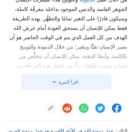
الجوهر الفاسد والدنس الموجود بداخله معرفًة كاملة،
وسيكون قادرًا على التغير تمامًا والتطهُّر. بهذه الطريقة
فقط يمكن للإنسان أن يستحق العودة أمام عرش الله.
الهدف من كل العمل الذي يتم في الوقت الحاضر هو أن
يصير الإنسان نقيًّا ويتغير؛ من خلال الدينونة والتوبيخ
بالكلمة، وأيضًا التنقية، يمكن للإنسان أن يتخلَّص من
فساده ويصير طاهرًا. بدلًا من اعتبار هذه المرحلة من
العمل مرحلةَ خلاص، سيكون من الملائم أن نقول إنها
اقرأ المزيد
عمل تطهير. في الحقيقة، هذه المرحلة هي مرحلة إخضاع
وهي أيضًا المرحلة الثانية للخلاص. يربح الله الإنسان من
خلال الدينونة والتوبيخ بالكلمة؛ ومن خلال استخدام الكلمة
للتنقية والإدانة والكشف تظهر كل النجاسات والأفكار
والدوافع والآمال الفردية داخل قلب الإنسان بالتمام. لأن
التالي:
عمل دينونة الله في الأيام الأخيرة هو عمل دينونة العرش
الإنسان قد افتُدي وغُفِرَت له خطاياه، فكأنما الله لا يذكر