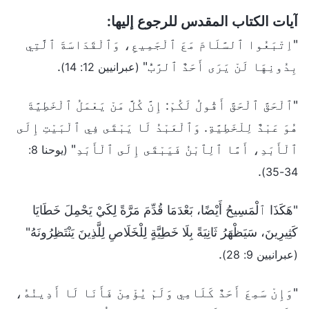
آيات الكتاب المقدس للرجوع إليها:
"اِتْبَعُوا ٱلسَّلَامَ مَعَ ٱلْجَمِيعِ، وَٱلْقَدَاسَةَ ٱلَّتِي
بِدُونِهَا لَنْ يَرَى أَحَدٌ ٱلرَّبُّ"
.
(عبرانيين 12: 14)
"ٱلْحَقَّ ٱلْحَقَّ أَقُولُ لَكُمْ: إِنَّ كُلَّ مَنْ يَعْمَلُ ٱلْخَطِيَّةَ
هُوَ عَبْدٌ لِلْخَطِيَّةِ. وَٱلْعَبْدُ لَا يَبْقَى فِي ٱلْبَيْتِ إِلَى
ٱلْأَبَدِ، أَمَّا ٱلِٱبْنُ فَيَبْقَى إِلَى ٱلْأَبَدِ"
(يوحنا 8:
.
34-35)
"هَكَذَا ٱلْمَسِيحُ أَيْضًا، بَعْدَمَا قُدِّمَ مَرَّةً لِكَيْ يَحْمِلَ خَطَايَا
كَثِيرِينَ، سَيَظْهَرُ ثَانِيَةً بِلَا خَطِيَّةٍ لِلْخَلَاصِ لِلَّذِينَ يَنْتَظِرُونَهُ"
.
(عبرانيين 9: 28)
"وَإِنْ سَمِعَ أَحَدٌ كَلَامِي وَلَمْ يُؤْمِنْ فَأَنَا لَا أَدِينُهُ،