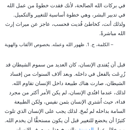
في بركات الله الصالحة، لأنك فقدت خطوةً من عمل الله
في تدبير البشر، وهي خطوة أساسية للتغيير والتكميل.
ولذلك أنت، كخاطئ فُديت فحسب، عاجز عن ميراث إرث
الله مباشرةً.
– الكلمة، ج. 1. ظهور الله وعمله. بخصوص الألقاب والهوية
قبل أن يُفتدى الإنسان، كان العديد من سموم الشيطان قد
زُرِعَت بالفعل في داخله. وبعد آلاف السنوات من إفساد
الشيطان، صارت هناك طبيعة داخل الإنسان تقاوم الله.
لذلك، عندما افتُدي الإنسان، لم يكن الأمر أكثر من مجرد
فداء، حيث اُشتري الإنسان بثمن نفيس، ولكن الطبيعة
السامة بداخله لم تُمحَ. لذلك يجب على الإنسان الذي تلوث
كثيرًا أن يخضع للتغيير قبل أن يكون مستحقًّا أن يخدم الله.
من خلال عمل
الدينونة
والتوبيخ هذا، سيعرف الإنسان