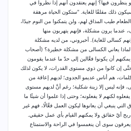
و ينظرون فيها؟ إنهم يعتقدون أنهم إذا نظروا في
كون ذلك مقلقًا للغاية. "ستكون الحياة مرهقة
د الطعام طيب المذاق لهم، ولن يتمكنوا من النوم جيدًا،
، عندما يرون مشكلة، فإنهم يتهربون منها
نهم كسالى للغاية). أخبروني، من لديه مشكلة
لماذا يعاني الكسالى من مشكلة خطيرة؟ (أصحاب
كنهم أن يكونوا فعَّالين إلى حدّ ما عندما يقومون
تَّى إن كانوا من ذوي مستوى القدرات، لا يكون لذلك
 كلمات، هم أناس عديمو الجدوى؛ لديهم إعاقة من
فإنه ليس إلا زينة شكلية؛ رغم أنَّ لديهم مستوى
علوه لكنهم لا يفعلونه؛ وحتى إذا علموا أن شيئًا ما
تي ينبغي أن يعانوها ليكون العمل فعَّالًا، فهم غير
بح أيّ حقائق ولا يمكنهم القيام بأي عمل حقيقي.
لا يعرفون سوى أن ينغمسوا في الراحة والاستمتاع