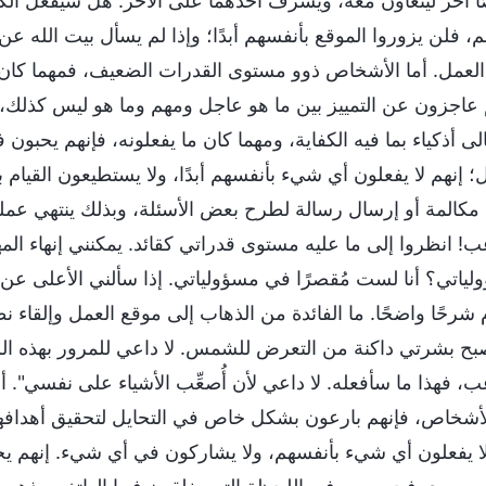
 آخر ليتعاون معه، ويشرف أحدهما على الآخر. هل سيفعل الكسا
، فلن يزوروا الموقع بأنفسهم أبدًا؛ وإذا لم يسأل بيت الله عن 
العمل. أما الأشخاص ذوو مستوى القدرات الضعيف، فمهما كان ما 
 عاجزون عن التمييز بين ما هو عاجل ومهم وما هو ليس كذل
لى أذكياء بما فيه الكفاية، ومهما كان ما يفعلونه، فإنهم يحبون
ل؛ إنهم لا يفعلون أي شيء بأنفسهم أبدًا، ولا يستطيعون القيام
 مكالمة أو إرسال رسالة لطرح بعض الأسئلة، وبذلك ينتهي عملي،
عب! انظروا إلى ما عليه مستوى قدراتي كقائد. يمكنني إنهاء الم
لياتي؟ أنا لست مُقصرًا في مسؤولياتي. إذا سألني الأعلى عن 
 شرحًا واضحًا. ما الفائدة من الذهاب إلى موقع العمل وإلقاء
ح بشرتي داكنة من التعرض للشمس. لا داعي للمرور بهذه ا
ب، فهذا ما سأفعله. لا داعي لأن أُصعِّب الأشياء على نفسي". ألي
أشخاص، فإنهم بارعون بشكل خاص في التحايل لتحقيق أهدافه
لا يفعلون أي شيء بأنفسهم، ولا يشاركون في أي شيء. إنهم يج