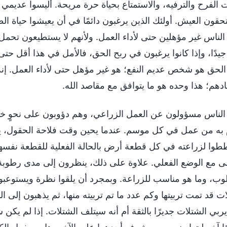
ت الفرح والترفيه، والاستمتاع بحياة حرة مريحة. أليسوا عديم
تحقون العيش. أولئك الذين يرغبون دائمًا في أن يعيشوا حياة ال
 الناس غير مؤهلين حتى لأداء العمل. ولأنهم لا يستطيعون تحم
 جيدًا، وإذا كانوا يرغبون في ربح الحق، فالأمل في هذا أقل ح
لحق هو شخص عديم النفع؛ هو غير مؤهل حتى لأداء العمل. إنه ب
ادهم؛ هذا وحده هو ما يتوافق مع مقاصد الله.
لناس مسؤولون عن العمل الزراعي، وهم دؤوبون على نحوٍ خ
م به من عمل في كل موسم. عندما يحين وقت فلاحة الحقول، 
طوا لزراعته في كل قطعة أرض بالحالة الفعلية للقطعة نفسها،
ى مع الوضع الفعلي. علاوة على ذلك، ينظرون إلى مدى رطوبة الت
وب، وما هو مناسب للزراعة. وبمجرد أن يلقوا نظرة ويستوعبوا 
ات قد تمت تربيتها وكم عدد ما تم تربيته منها، ثم يذهبون إلى 
ربي الشتلات جديرًا بالثقة أم أنه سيتلف الشتلات. إذا لم يكن 