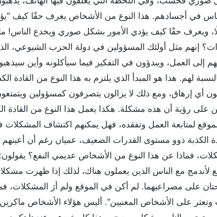
صوري فحسب، وفي اللحظة التي يغلقون فيها الهاتف، يذهبون
ماس في أجسادهم. هذا النوع من الأشخاص يعرف حقًا كيف "يؤد
ا، ويعرف حقًا كيف يؤدي الأمور بشكل صوري ويخدع الناس! ما 
ات؟ إنهم مثل أولئك المسؤولين في دولة الحزب الشيوعي، ال
م إلى العمل، ويبدؤون في التفكير فيما سيأكلونه وأين سيذهبون 
النسبة لهم. هذا هو المبدأ الذي يلتزم به هذا النوع من القادة ا
ون أي إرهاق، ومع ذلك لا يزالون يتصرفون كمسؤولين ويتمتعون 
ن على رؤية أن هذه مشكلة. هكذا يعمل هذا النوع من القادة ال
لموقع لمتابعة العمل وتفقده، فهل يمكنهم اكتشاف المشكلات في ا
دة الكذبة ذوو مستوى القدرات الضعيف، عميان رغم أن أعينهم
لات، فماذا عن هذا النوع من الأشخاص عديمي النفع؟ يقولون: 
ع لأندمج مع الناس الذين يعملون هناك، لذلك إذا ظهرت مشكلات،
تان على مصراعيهما. لم أكن في الموقع ولم أرَ المشكلات، ف
وتعثر على الأشخاص المعنيين". أليس هؤلاء الأشخاص ماكرين ح