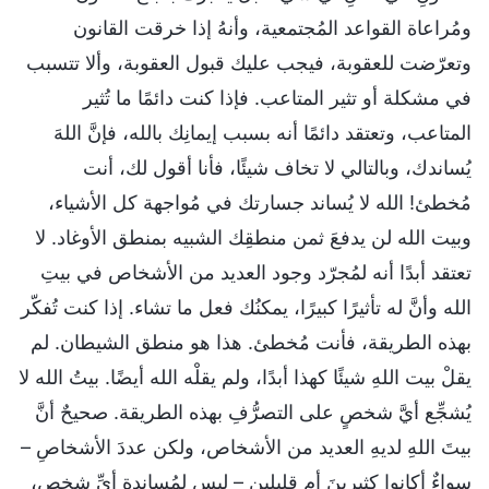
ومُراعاة القواعد المُجتمعية، وأنهُ إذا خرقت القانون
وتعرّضت للعقوبة، فيجب عليك قبول العقوبة، وألا تتسبب
في مشكلة أو تثير المتاعب. فإذا كنت دائمًا ما تُثير
المتاعب، وتعتقد دائمًا أنه بسبب إيمانِك بالله، فإنَّ اللهَ
يُساندك، وبالتالي لا تخاف شيئًا، فأنا أقول لك، أنت
مُخطئ! الله لا يُساند جسارتك في مُواجهة كل الأشياء،
وبيت الله لن يدفعَ ثمن منطقِك الشبيه بمنطق الأوغاد. لا
تعتقد أبدًا أنه لمُجرّد وجود العديد من الأشخاص في بيتِ
الله وأنَّ له تأثيرًا كبيرًا، يمكنُك فعل ما تشاء. إذا كنت تُفكّر
بهذه الطريقة، فأنت مُخطئ. هذا هو منطق الشيطان. لم
يقلْ بيت اللهِ شيئًا كهذا أبدًا، ولم يقلْه الله أيضًا. بيتُ الله لا
يُشجِّع أيَّ شخصٍ على التصرُّفِ بهذه الطريقة. صحيحٌ أنَّ
بيتَ اللهِ لديهِ العديد من الأشخاص، ولكن عددَ الأشخاصِ –
سواءٌ أكانوا كثيرينَ أم قليلين – ليس لِمُساندةِ أيِّ شخص،