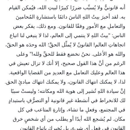
أنه قانونيٌّ ولا يُسبِّب ضررًا كبيرًا لبيتِ الله، فيُمكن القيام
به. لقد أخبرَ بيتُ اللهِ الناسَ دائمًا باستشارةِ المُحامينَ
والتعاملِ مع الأمورِ وفقًا للقانون. ومع ذلك، يفكر بعض
الناس: "بيتُ اللهِ لا ينتمي إلى العالم، لذا لا ينبغي لنا اتباع
اتجاهاتِ العالم! القانونُ لا يُمثِّل الحقَّ؛ الله وحدَه هو الحقّ،
والله هو الأعلى. نحنُ نخضع فقط للحقِّ ولله!" وعلى
الرغم من أنَّ هذا القول صحيح، إلا أنك لا تزال تعيش في
هذا العالم وعليك التعامل مع العديدِ من القضايا الواقعية.
لذا، لا يمكنك انتهاك القانون، ولا يمكنك انتهاك مبادئِ الحق.
إنَّ سيادة اللهِ تُشير إلى هوية الله ومكانته؛ وليستْ سببًا
لك للانخراط في أنشطة غيرِ قانونية أو التصرُّفِ باستبدادٍ
في المجتمع، وفعلِ ما تشاء، وإثارةِ المتاعب في كل
مكان. لم يُشجع الله أبدًا أو يطلب من أي شخصٍ خرق
القانونِ في فعلِ أي شيء، بل يُخبرك باتباع القانون