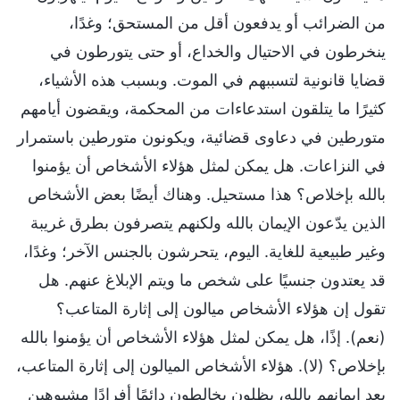
من الضرائب أو يدفعون أقل من المستحق؛ وغدًا،
ينخرطون في الاحتيال والخداع، أو حتى يتورطون في
قضايا قانونية لتسببهم في الموت. وبسبب هذه الأشياء،
كثيرًا ما يتلقون استدعاءات من المحكمة، ويقضون أيامهم
متورطين في دعاوى قضائية، ويكونون متورطين باستمرار
في النزاعات. هل يمكن لمثل هؤلاء الأشخاص أن يؤمنوا
بالله بإخلاص؟ هذا مستحيل. وهناك أيضًا بعض الأشخاص
الذين يدّعون الإيمان بالله ولكنهم يتصرفون بطرق غريبة
وغير طبيعية للغاية. اليوم، يتحرشون بالجنس الآخر؛ وغدًا،
قد يعتدون جنسيًا على شخص ما ويتم الإبلاغ عنهم. هل
تقول إن هؤلاء الأشخاص ميالون إلى إثارة المتاعب؟
(نعم). إذًا، هل يمكن لمثل هؤلاء الأشخاص أن يؤمنوا بالله
بإخلاص؟ (لا). هؤلاء الأشخاص الميالون إلى إثارة المتاعب،
بعد إيمانهم بالله، يظلون يخالطون دائمًا أفرادًا مشبوهين