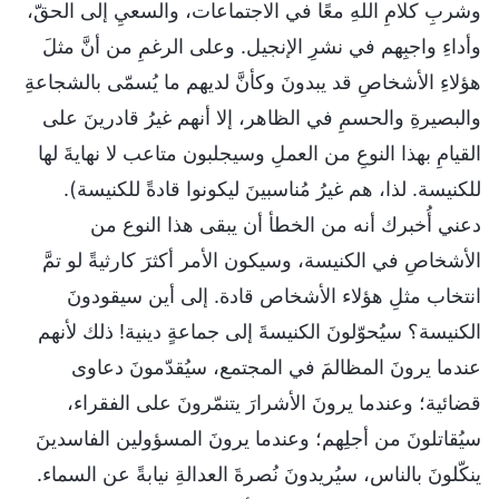
وشربِ كلامِ اللهِ معًا في الاجتماعات، والسعيِ إلى الحقّ،
وأداءِ واجبِهم في نشرِ الإنجيل. وعلى الرغمِ من أنَّ مثلَ
هؤلاءِ الأشخاصِ قد يبدونَ وكأنَّ لديهم ما يُسمّى بالشجاعةِ
والبصيرةِ والحسمِ في الظاهر، إلا أنهم غيرُ قادرينَ على
القيامِ بهذا النوعِ من العملِ وسيجلبون متاعب لا نهايةَ لها
للكنيسة. لذا، هم غيرُ مُناسبينَ ليكونوا قادةً للكنيسة).
دعني أُخبرك أنه من الخطأ أن يبقى هذا النوع من
الأشخاصِ في الكنيسة، وسيكون الأمر أكثرَ كارثيةً لو تمَّ
انتخاب مثلِ هؤلاء الأشخاص قادة. إلى أين سيقودونَ
الكنيسة؟ سيُحوّلونَ الكنيسةَ إلى جماعةٍ دينية! ذلك لأنهم
عندما يرونَ المظالمَ في المجتمع، سيُقدّمونَ دعاوى
قضائية؛ وعندما يرونَ الأشرارَ يتنمّرونَ على الفقراء،
سيُقاتلونَ من أجلِهم؛ وعندما يرونَ المسؤولين الفاسدينَ
ينكّلونَ بالناس، سيُريدونَ نُصرةَ العدالةِ نيابةً عن السماء.