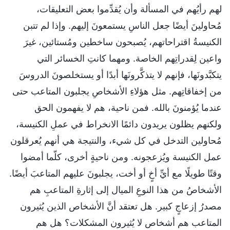
لهم رأيُهم في المسألة وأن يُقدِّموا بعض التعليقات،
مُحاولينَ أيضًا جعل الناسِ يستمعونَ إليهم. وإذا لم تتبن
الكنيسةُ اقتراحاتهم، يُصبحون ساخطين ومُستائين، غيرَ
واعين لِقدراتِهم الخاصة. ومهما كانتِ الخسائر التي
يتكبَّدونَها، فإنهم لا يتذكَّرونَها أبدًا أو يستخلصونَ الدروسَ
من إخفاقاتِهم. مثل هؤلاءِ الأشخاصِ يجلبون المتاعب حتى
عندما يُؤمنونَ بالله. فمن ناحية، هم لا يفهمون الحق
ولكنهم يظلون يريدون دائمًا الانخراط في عملِ الكنيسة،
مُحاولين التدخل في كل شيء، والنتيجة هي أنهم يُعرقلون
عمل الكنيسة ويُزعجونه. ومن ناحيةٍ أخرى، كلّما أمضوا
وقتًا طويلًا مع أيِّ أخٍ أو أخت، يجلبونَ عليهم المتاعبَ أيضًا.
الأشخاصُ من هذا النوعِ الميال إلى إثارةِ المتاعبِ هم
مصدرُ إزعاجٍ كبير. هل تعتقد أنَّ الأشخاص الذين يُثيرون
المتاعب هم أشخاص لا يُثيرون المشكلات؟ هل هم