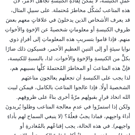
عملِ الكنيسة، لا يمكنُ لِقادةِ الكنيسةِ تجاهل الأمر، لأنَّ
هذه المتاعب تُشكِّل مخاطرَ مُحتملة. على سبيلِ المثال،
قد يعرف الأشخاص الذين يدخلونَ في علاقاتٍ معهم بعضَ
ظروفِ الكنيسةِ أو معلوماتٍ شخصيةً عن الإخوةِ والأخواتِ
منهم. فإذا قاموا بتسريبِ هذه المعلوماتِ إلى أفرادٍ ذوي
نوايا سيئةٍ أو إلى التنينِ العظيمِ الأحمر، فسيكون ذلك ضارًا
بكلٍّ من الكنيسةِ والإخوةِ والأخوات. لذا، بالنسبةِ للكنيسة،
فإنَّ هذه المتاعبَ أو المخاطرَ المُحتملةَ كلَّها بسببهم هم،
لذا يجب على الكنيسةِ أن تجعلَهم يعالجون متاعبَهم
الشخصيةَ أولًا. فإذا عالجوا المتاعبَ بالكامل، فيمكن لبيت
الله اتخاذ قرارٍ بقبولِهم مرّةً أخرى بناءً على ظروفِهم.
ولكن إذا استمرّوا في عدمِ معالجة المتاعب وظلوا يُريدونَ
أداءَ واجبِهم، فماذا يجبُ فعلُهُ؟ (لا ينبغي السماح لهم بأداءِ
واجبِهم). في هذه الحالة، يجب إقناعُهم بالمُغادرةِ أو