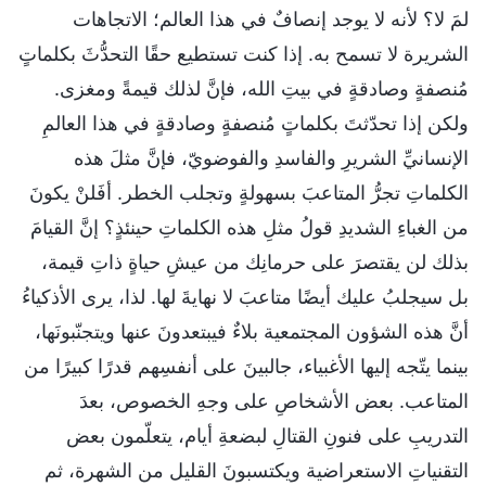
لمَ لا؟ لأنه لا يوجد إنصافٌ في هذا العالم؛ الاتجاهات
الشريرة لا تسمح به. إذا كنت تستطيع حقًا التحدُّثَ بكلماتٍ
مُنصفةٍ وصادقةٍ في بيتِ الله، فإنَّ لذلك قيمةً ومغزى.
ولكن إذا تحدّثتَ بكلماتٍ مُنصفةٍ وصادقةٍ في هذا العالمِ
الإنسانيِّ الشريرِ والفاسدِ والفوضويّ، فإنَّ مثلَ هذه
الكلماتِ تجرُّ المتاعبَ بسهولةٍ وتجلب الخطر. أفَلنْ يكونَ
من الغباءِ الشديدِ قولُ مثلِ هذه الكلماتِ حينئذٍ؟ إنَّ القيامَ
بذلك لن يقتصرَ على حرمانِك من عيشِ حياةٍ ذاتِ قيمة،
بل سيجلبُ عليك أيضًا متاعبَ لا نهايةَ لها. لذا، يرى الأذكياءُ
أنَّ هذه الشؤون المجتمعية بلاءٌ فيبتعدونَ عنها ويتجنّبونَها،
بينما يتّجه إليها الأغبياء، جالبينَ على أنفسِهم قدرًا كبيرًا من
المتاعب. بعض الأشخاصِ على وجهِ الخصوص، بعدَ
التدريبِ على فنونِ القتالِ لبضعةِ أيام، يتعلّمون بعض
التقنياتِ الاستعراضية ويكتسبونَ القليل من الشهرة، ثم