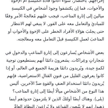
إخراجُهم. باختصار، سواءٌ أكانوا قادةَ الكنيسةِ أم الإخوةَ
والأخوات، فما إن يكتشفوا وجودَ أشخاصٍ في الكنيسةِ
ميالينَ إلى إثارةِ المتاعب، فيجب عليهم مُعالجةُ الأمرِ وفقًا
للمبادئِ والتعامل معه على الفور. لا ينبغي لهم الانتظار
حتى يجلبَ هؤلاءِ الأفراد الخطر على الإخوةِ والأخواتِ أو
المتاعبَ لعملِ الكنيسةِ قبلَ التعاملِ معه ومعالجته.
بعض الأشخاص يُسارعون إلى إثارةِ المتاعبِ والدخولِ في
شجاراتٍ وعِراكات. يشعرونَ دائمًا أنهم يستطيعون توجيهَ
لكمةٍ جيدة، ويُريدون دائمًا هزيمةَ الجميعِ في العالم، أو إذا
كانوا يعرفون القليل من فنونِ القتالِ الاستعراضية، فإنهم
يُريدونَ دائمًا استخدامَ العنفِ والقوةِ ضدَّ الآخرين. أليس
هذا النوع من الأشخاصِ ميالًا أيضًا إلى إثارةِ المتاعب؟
(بلى). وهناك أيضًا أولئكَ الذين لا يلتزمونَ حدودَهم أينما
ذهبوا. إنهم لا يتّبعون القواعد ولا يُراعونَ النظامَ العامَّ