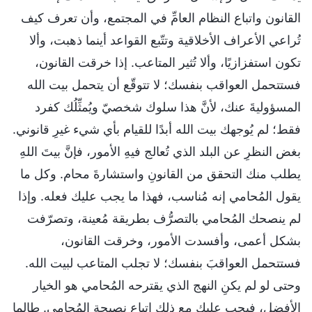
القانون واتباع النظام العامِّ في المجتمع، وأن تعرف كيف
تُراعي الأعراف الأخلاقية وتتّبع القواعد أينما ذهبت، وألا
تكون استفزازيًا، وألا تُثير المتاعب. إذا خرقت القانون،
فستتحمل العواقب بنفسك؛ لا تتوقّع أن يتحمل بيت الله
المسؤوليةَ عنك، لأنَّ هذا سلوك شخصيّ ويُمثِّلُك كفرد
فقط؛ لم يُوجهك بيت الله أبدًا للقيام بأي شيء غيرِ قانوني.
بغض النظرِ عن البلد الذي تُعالج فيهِ الأمور، فإنَّ بيتَ اللهِ
يطلب منك التحقق من القانونِ واستشارةَ محام. وكل ما
يقول المُحامي إنه مُناسب، فهذا ما يجب عليك فعله. وإذا
لم ينصحك المُحامي بالتصرُّف بطريقة مُعينة، وتصرّفت
بشكل أعمى، وأفسدت الأمور، وخرقت القانون،
فستتحمل العواقبَ بنفسك؛ لا تجلب المتاعب لبيت الله.
وحتى لو لم يكنِ النهج الذي يقترحه المُحامي هو الخيار
الأفضل، فيجب عليك مع ذلك اتباع نصيحة المُحامي. طالما