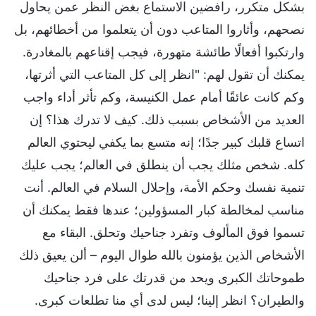
بشكل متكرر، رافضين الاستماع بغض النظر عمن يحاول
نصحهم، وأثاروا المتاعب دون أن يتعلموا من أخطائهم، بل
وارتكبوا أفعالًا طائشة متهورة، فيجب إقناعهم بالمغادرة.
يمكنك أن تقول لهم: "انظر إلى كل المتاعب التي أثرتها،
وكم كانت عائقًا أمام عمل الكنيسة، وكم تأثر أداء واجب
العديد من الأشخاص بسبب ذلك. كيف لا تدرك هذا؟ إن
اتساع قلبك كبير جدًا؛ إنه متسع بما يكفي ليحتوي العالم
كله. شخص مثلك يجب أن ينطلق في العالم؛ يجب عليك
تنمية نفسك وحكم الأمة، وإحلال السلام في العالم. أنت
مناسب لمخالطة كبار المسؤولين؛ عندها فقط يمكنك أن
تسموا فوق المألوف وتفرد جناحيك وتحلق. البقاء مع
الأشخاص الذين يؤمنون بالله طوال اليوم – ألن يعيق ذلك
طموحاتك الكبرى ويحد من قدرتك على فرد جناحيك
والطيران؟ انظر إلينا؛ ليس لدى أي منا تطلعات كبرى.