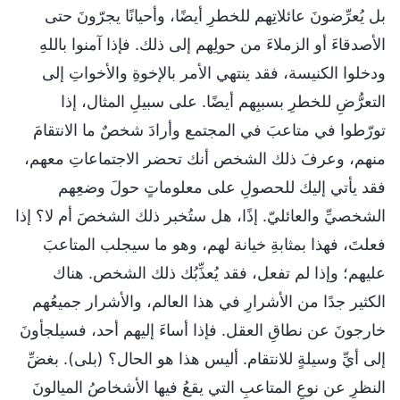
بل يُعرِّضونَ عائلاتِهم للخطرِ أيضًا، وأحيانًا يجرّونَ حتى
الأصدقاءَ أو الزملاءَ من حولِهم إلى ذلك. فإذا آمنوا باللهِ
ودخلوا الكنيسة، فقد ينتهي الأمر بالإخوةِ والأخواتِ إلى
التعرُّضِ للخطرِ بسببِهم أيضًا. على سبيلِ المثال، إذا
تورّطوا في متاعبَ في المجتمع وأرادَ شخصٌ ما الانتقامَ
منهم، وعرفَ ذلك الشخص أنك تحضر الاجتماعاتِ معهم،
فقد يأتي إليك للحصولِ على معلوماتٍ حولَ وضعِهم
الشخصيِّ والعائليّ. إذًا، هل ستُخبر ذلك الشخصَ أم لا؟ إذا
فعلتَ، فهذا بمثابةِ خيانة لهم، وهو ما سيجلب المتاعبَ
عليهم؛ وإذا لم تفعل، فقد يُعذِّبُك ذلك الشخص. هناك
الكثير جدًا من الأشرارِ في هذا العالم، والأشرار جميعُهم
خارجونَ عن نطاقِ العقل. فإذا أساءَ إليهم أحد، فسيلجأونَ
إلى أيِّ وسيلةٍ للانتقام. أليس هذا هو الحال؟ (بلى). بغضِّ
النظرِ عن نوعِ المتاعبِ التي يقعُ فيها الأشخاصُ الميالونَ