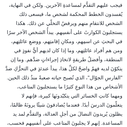
فيجب عليهم التقدُّم لمساعدةِ الآخرين. ولكن في النهاية،
يُفسدون الخطط المحكمة لشخص ما، فيسعى ذلك
الشخص للانتقامِ منهم ويرفضُ التخلّي عن ذلك. هكذا
يستجلبونَ الكوارثَ على أنفسِهم. يبدأُ الشخص الآخر سرًا
في البحثِ عن اسمِهم، ومكانِ إقامتِهم، ووضعِ عائلتِهم،
ومن هم أفراد عائلتِهم، وما إذا كان لديهم أيُّ نفوذٍ في
المنطقة، وأفضلُ طريقةٍ لاتخاذِ إجراءاتٍ ضدَّهم. وما إن
يتكوّنَ لديه فهمٌ واضحٌ لكلِّ هذا، يبدأ عندئذٍ في التحرُّكِ ضدَّ
"الفارسِ الجوّال"، الذي تُصبح حياته صعبةً منذُ ذلك الحين.
الأشخاص من هذا النوعِ كثيرًا ما يستجلبونَ المتاعب،
ومهما كانتِ الخسائر التي يتكبّدونَها كبيرة، فإنهم لا
يتعلّمونَ الدرسَ أبدًا. فعندما يُصادفونَ شيئًا يرونَهُ ظالمًا،
يظلون يُريدونَ النضالَ من أجلِ العدالة، والتقدُّم لمد يد
المساعدة. إنهم لا يجلبونَ المتاعب على أنفسِهم فحسب،