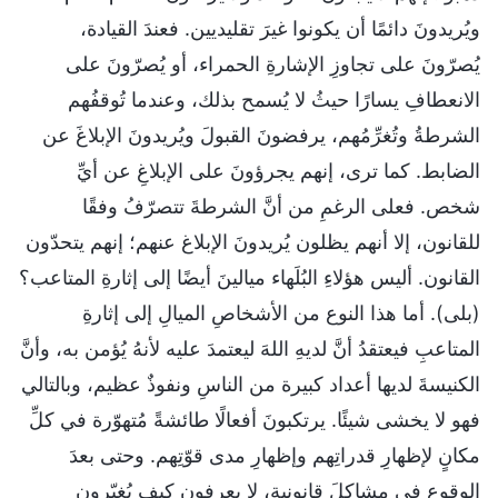
ويُريدونَ دائمًا أن يكونوا غيرَ تقليديين. فعندَ القيادة،
يُصرّونَ على تجاوزِ الإشارةِ الحمراء، أو يُصرّونَ على
الانعطافِ يسارًا حيثُ لا يُسمح بذلك، وعندما تُوقفُهم
الشرطةُ وتُغرِّمُهم، يرفضونَ القبولَ ويُريدونَ الإبلاغَ عن
الضابط. كما ترى، إنهم يجرؤونَ على الإبلاغِ عن أيِّ
شخص. فعلى الرغمِ من أنَّ الشرطةَ تتصرّفُ وفقًا
للقانون، إلا أنهم يظلون يُريدونَ الإبلاغ عنهم؛ إنهم يتحدّون
القانون. أليس هؤلاءِ البُلَهاء ميالينَ أيضًا إلى إثارةِ المتاعب؟
(بلى). أما هذا النوع من الأشخاصِ الميالِ إلى إثارةِ
المتاعبِ فيعتقدُ أنَّ لديهِ اللهَ ليعتمدَ عليه لأنهُ يُؤمن به، وأنَّ
الكنيسةَ لديها أعداد كبيرة من الناسِ ونفوذٌ عظيم، وبالتالي
فهو لا يخشى شيئًا. يرتكبونَ أفعالًا طائشةً مُتهوّرة في كلِّ
مكانٍ لإظهارِ قدراتِهم وإظهارِ مدى قوّتِهم. وحتى بعدَ
الوقوعِ في مشاكلَ قانونية، لا يعرفون كيف يُغيّرون