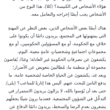
هؤلاء الأشخاص في الكنيسة؟ (كلا). هذا النوع من
الأشخاص يجب أيضًا إخراجه والتعامل معه.
هناك أيضًا بعض الأشخاصِ الذين، بغض النظرِ عن المهنةِ
التي يمتهنونَها في المجتمع، يريدون دائمًا أن يكونوا على
خلافٍ مع الحكومة، أو مع المسؤولين الحكوميين، أو مع
مجموعاتٍ اجتماعيةٍ وشخصياتٍ عامةٍ معينة. اليوم،
يكشفونَ عن تصرفاتِ الحكومةِ غيرِ العادلة؛ وغدًا، يُقاضونَ
مجموعة أو منظمة ما، مُطالبينَ بتعويض عن الأضرار؛
وبعد غد، يكشفونَ عن الحياةِ الخاصة لشخصية عامة، ما
يدفع الناسَ للبحث عنهم. أليس هذا إثارةً للمتاعب؟ (بلى).
حتى بعد أن يُؤمنوا بالله، لا يزالونَ يريدونَ الاستمرار في
التدخُّلِ في الشؤونِ المجتمعية. فعندما يرونَ شيئًا يجعلُهم
يشعرون بعدمِ الرضا والسخط، يريدونَ دائمًا الدفاع عن