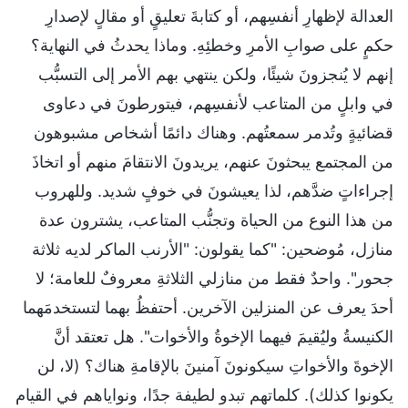
العدالة لإظهارِ أنفسِهم، أو كتابةَ تعليقٍ أو مقالٍ لإصدارِ
حكمٍ على صوابِ الأمرِ وخطئِهِ. وماذا يحدثُ في النهاية؟
إنهم لا يُنجزونَ شيئًا، ولكن ينتهي بهم الأمر إلى التسبُّب
في وابلٍ من المتاعب لأنفسِهم، فيتورطونَ في دعاوى
قضائيةٍ وتُدمر سمعتُهم. وهناك دائمًا أشخاص مشبوهون
من المجتمع يبحثونَ عنهم، يريدونَ الانتقامَ منهم أو اتخاذَ
إجراءاتٍ ضدَّهم، لذا يعيشونَ في خوفٍ شديد. وللهروب
من هذا النوع من الحياة وتجنُّب المتاعب، يشترون عدة
منازل، مُوضحين: "كما يقولون: "الأرنب الماكر لديه ثلاثة
جحور". واحدٌ فقط من منازلي الثلاثةِ معروفٌ للعامة؛ لا
أحدَ يعرف عن المنزلين الآخرين. أحتفظُ بهما لتستخدمَهما
الكنيسةُ وليُقيمَ فيهما الإخوةُ والأخوات". هل تعتقد أنَّ
الإخوةَ والأخواتِ سيكونونَ آمنينَ بالإقامةِ هناك؟ (لا، لن
يكونوا كذلك). كلماتهم تبدو لطيفة جدًا، ونواياهم في القيام