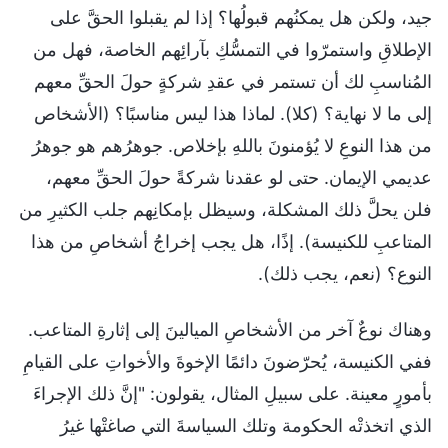
جيد، ولكن هل يمكنُهم قبولُها؟ إذا لم يقبلوا الحقَّ على
الإطلاقِ واستمرّوا في التمسُّكِ بآرائِهم الخاصة، فهل من
المُناسبِ لك أن تستمر في عقدِ شركةٍ حولَ الحقِّ معهم
إلى ما لا نهاية؟ (كلا). لماذا هذا ليس مناسبًا؟ (الأشخاص
من هذا النوعِ لا يُؤمنونَ باللهِ بإخلاص. جوهرُهم هو جوهرُ
عديمي الإيمان. حتى لو عقدنا شركةً حولَ الحقِّ معهم،
فلن يحلَّ ذلك المشكلة، وسيظل بإمكانِهم جلب الكثيرِ من
المتاعبِ للكنيسة). إذًا، هل يجب إخراجُ أشخاصِ من هذا
النوع؟ (نعم، يجب ذلك).
وهناك نوعٌ آخر من الأشخاصِ الميالينَ إلى إثارةِ المتاعب.
ففي الكنيسة، يُحرّضونَ دائمًا الإخوةَ والأخواتِ على القيامِ
بأمورٍ معينة. على سبيلِ المثال، يقولون: "إنَّ ذلك الإجراءَ
الذي اتخذتْه الحكومة وتلك السياسةَ التي صاغتْها غيرُ