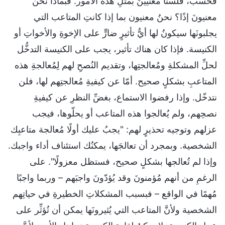
فحسب، فلسنا معنيينَ بمثلِ هذه الأمور. فبماذا نحن
معنيونَ إذًا؟ نحنُ معنيون بما إذا كانتِ المتاعب التي
يجلبونَها سيكونُ لها أيُّ تأثيرٍ ضارٍّ على الإخوةِ والأخواتِ أو
الكنيسة. فإذا كان هناك تأثير، يجب على الكنيسة التدخُّل
لحلِّ المشكلةِ ومُعالجتِها، وتقديم النُصحِ لهم لِمُعالجةِ هذه
المتاعبِ بشكلٍ صحيح. أمّا عن كيفيةِ مُعالجتِهم لها، فلن
نتدخّل. وإذا رفضوا الاستماع، بغضِّ النظرِ عن كيفيةِ
نصحِهم، ولم يُعالجوا هذه المتاعب أو يحلّوها، فيجب
عزلهم وتوجيه تحذيرٍ لهم: "يجبُ عليك أولًا مُعالجة متاعبِك
الشخصية. وبمجرد أن تعالجَها، يمكنُك استئناف أداء واجبك.
وإذا لم تُعالجها بشكلٍ صحيح، فستظل معزولًا". على
الرغمِ من أنهم مُؤمنونَ وقد يُؤدّونَ واجبَهم – وربما واجبًا
مُهمًا في الواقع – فبسبب المشكلاتِ الخطيرةِ في حياتِهم
الشخصية ولأنَّ المتاعب التي يُثيرونَها يمكن أن تُؤثِّر على