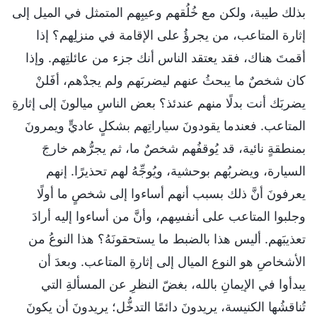
بذلك طيبة، ولكن مع خُلُقهم وعيبِهم المتمثل في الميل إلى
إثارة المتاعب، من يجرؤُ على الإقامة في منزلِهم؟ إذا
أقمتَ هناك، فقد يعتقد الناس أنك جزء من عائلتِهم. وإذا
كان شخصٌ ما يبحثُ عنهم ليضربَهم ولم يجدْهم، أفَلنْ
يضربَك أنت بدلًا منهم عندئذ؟ بعض الناسِ ميالونَ إلى إثارةِ
المتاعب. فعندما يقودونَ سياراتِهم بشكلٍ عاديٍّ ويمرونَ
بمنطقةٍ نائية، قد يُوقفُهم شخصٌ ما، ثم يجرُّهم خارجَ
السيارة، ويضربُهم بوحشية، ويُوجِّهُ لهم تحذيرًا. إنهم
يعرفونَ أنَّ ذلك بسبب أنهم أساءوا إلى شخصٍ ما أولًا
وجلبوا المتاعب على أنفسِهم، وأنَّ من أساءوا إليه أرادَ
تعذيبَهم. أليس هذا بالضبط ما يستحقونَهُ؟ هذا النوعُ من
الأشخاصِ هو النوع الميال إلى إثارةِ المتاعب. وبعدَ أن
يبدأوا في الإيمانِ بالله، بغضّ النظرِ عن المسألةِ التي
تُناقشُها الكنيسة، يريدونَ دائمًا التدخُّل؛ يريدونَ أن يكونَ