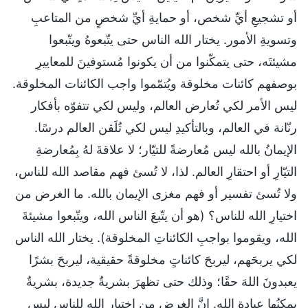
أو تشجيعِ أيِّ شخص، أو حمايةِ أيِّ شخصٍ من المتاعبِ
وتسويةِ الأمور. يختار الله الناس حتى يتّبعوهُ ويتّبعوا
مشيئتَه، حتى يتمكّنوا من أن يكونوا مُستوفينَ للمعاييرِ
بوصفهم كائنات مخلوقة ويُتمّموا واجب الكائنات المخلوقة.
ليس الأمر لكي تُعارض العالم، وليس لكي تتفوّه بأفكار
رنّانة في العالم، وبالتأكيدِ ليس لكي تُلَقن العالم درسًا.
الإيمانُ بالله ليس مُعارضةً للتيّار؛ لا علاقةَ لهُ بِمُعارضةِ
التيّارِ أو احتقارِ العالم. لذا، لا تُسئ فهم مقاصد الله للناس،
ولا تُسئ تفسير أو فهم مغزى الإيمان بالله. ما الغرض من
اختيارِ الله للناس؟ (هو أن يتّبعَ الناس الله، ويتّبعوا مشيئةَ
الله، ويقوموا بواجبِ الكائناتِ المخلوقة). يختار الله الناس
لكي يربحَهم، ليربحَ كائناتٍ مخلوقةً حقيقية، ليربحَ بشرًا
يعبدونَ اللهَ حقًا؛ وذلك حتى تظهرَ بشريةٌ جديدة، بشريةٌ
يمكنُها عبادة الله. إنَّ الغرض من اختيارِ الله للناسِ ليس