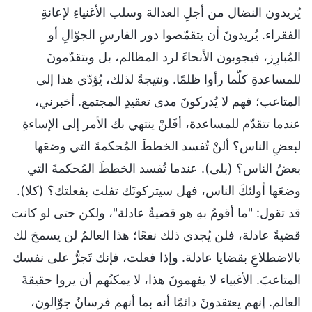
يُريدون النضال من أجلِ العدالة وسلب الأغنياءِ لإعانةِ
الفقراء. يُريدونَ أن يتقمّصوا دور الفارسِ الجوّالِ أو
المُبارِز، فيجوبون الأنحاءَ لرد المظالم، بل ويتقدّمونَ
للمساعدةِ كلّما رأوا ظلمًا. ونتيجةً لذلك، يُؤدّي هذا إلى
المتاعب؛ فهم لا يُدركونَ مدى تعقيدِ المجتمع. أخبرني،
عندما تتقدّم للمساعدة، أفَلنْ ينتهي بك الأمر إلى الإساءةِ
لبعضِ الناس؟ ألنْ تُفسد الخططَ المُحكمةَ التي وضعَها
بعضُ الناس؟ (بلى). عندما تُفسد الخططَ المُحكمةَ التي
وضعَها أولئكَ الناس، فهل سيتركونَك تفلت بفعلتك؟ (كلا).
قد تقول: "ما أقومُ بهِ هو قضيةٌ عادلة"، ولكن حتى لو كانت
قضيةً عادلة، فلن يُجدي ذلك نفعًا؛ هذا العالمُ لن يسمحَ لك
بالاضطلاعِ بقضايا عادلة. وإذا فعلت، فإنك تَجرُّ على نفسك
المتاعبَ. الأغبياء لا يفهمونَ هذا، لا يمكنُهم أن يروا حقيقةَ
العالم. إنهم يعتقدونَ دائمًا أنه بما أنهم فرسانٌ جوّالون،