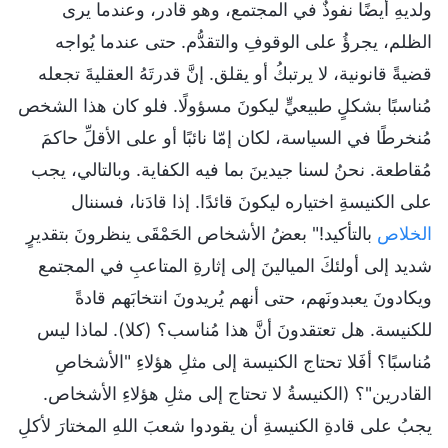
ولديهِ أيضًا نفوذٌ في المجتمع، وهو قادر، وعندما يرى
الظلم، يجرؤُ على الوقوفِ والتقدُّم. حتى عندما يُواجه
قضيةً قانونية، لا يرتبكُ أو يقلق. إنَّ قدرتَهُ العقليةَ تجعله
مُناسبًا بشكلٍ طبيعيٍّ ليكونَ مسؤولًا. فلو كان هذا الشخص
مُنخرطًا في السياسة، لكان إمّا نائبًا أو على الأقلِّ حاكمَ
مُقاطعة. نحنُ لسنا جيدينَ بما فيه الكفاية. وبالتالي، يجب
على الكنيسةِ اختياره ليكونَ قائدًا. إذا قادَنا، فسننال
الخلاص
بالتأكيد!" بعضُ الأشخاص الحَمْقَى ينظرونَ بتقديرٍ
شديد إلى أولئكَ الميالينَ إلى إثارةِ المتاعبِ في المجتمع
ويكادونَ يعبدونَهم، حتى أنهم يُريدونَ انتخابَهم قادةً
للكنيسة. هل تعتقدونَ أنَّ هذا مُناسب؟ (كلا). لماذا ليس
مُناسبًا؟ أفَلا تحتاج الكنيسة إلى مثلِ هؤلاءِ "الأشخاصِ
القادرين"؟ (الكنيسةُ لا تحتاج إلى مثلِ هؤلاءِ الأشخاص.
يجبُ على قادةِ الكنيسةِ أن يقودوا شعبَ اللهِ المختارَ لأكلِ