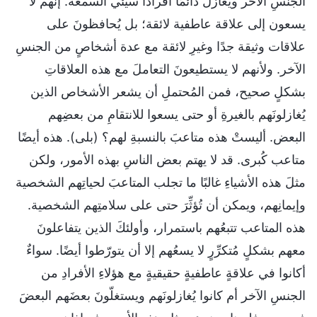
الجنسِ الآخر ويُغازل دائمًا أفرادًا سيئي السمعة. إنهم لا
يسعون إلى علاقة عاطفية لائقة؛ بل يُحافظونَ على
علاقات وثيقة جدًا وغيرِ لائقة مع عدة أشخاصٍ من الجنسِ
الآخر. ولأنهم لا يستطيعونَ التعاملَ مع هذه العلاقاتِ
بشكلٍ صحيح، فمن المُحتملِ أن يشعر الأشخاص الذين
يُغازلونَهم بالغيرةِ أو حتى يسعوا للانتقامِ من بعضِهم
البعض. أليستْ هذه متاعبَ بالنسبةِ لهم؟ (بلى). هذه أيضًا
متاعب كُبرى. قد لا يهتم بعض الناسِ بهذه الأمور، ولكن
مثلَ هذه الأشياءِ غالبًا ما تجلب المتاعبَ لحياتِهم الشخصية
وإيمانِهم، ويمكن أن تُؤثِّرَ حتى على سلامتِهم الشخصية.
هذه المتاعب تتبعُهم باستمرار، وأولئكَ الذين يتفاعلونَ
معهم بشكلٍ مُتكرِّرٍ لا يسعُهم إلا أن يتورّطوا أيضًا. سواءٌ
أكانوا في علاقةٍ عاطفيةٍ حقيقيةٍ مع هؤلاءِ الأفرادِ من
الجنسِ الآخر أم كانوا يُغازلونَهم ويستغلّونَ بعضَهم البعضَ