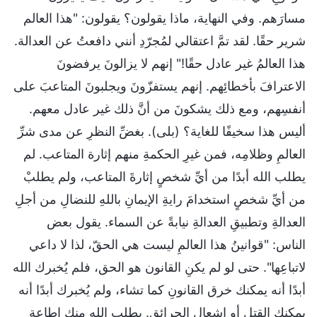
مسارَهم. وفي النهاية، ماذا يقولون؟ يقولون: "هذا العالم
شرير حقًا. لقد تمَّ اعتقالي لمُجرّدِ أنني دافعتُ عن العدالة.
هذا العالمُ غير عادل حقًا!" إنهم لا يزالونَ يرفضونَ
الاعترافَ بأخطائِهم. إنهم يستفزّونَ ويجلبونَ المتاعبَ على
أنفسِهم، ومع ذلك يشكونَ من أنَّ ذلك غير عادل معهم.
أليس هذا سخيفًا للغاية؟ (بلى). بغضِّ النظرِ عن مدى شرِّ
العالمِ وظلامِه، فمن غيرِ الحكمةِ منهم إثارة المتاعب. لم
يطلب الله أبدًا من أيِّ شخصٍ إثارةَ المتاعب، ولم يطلبْ
من أيِّ شخصٍ استخدامَ رايةِ الإيمانِ باللهِ للنضالِ من أجلِ
العدالةِ وتطبيقِ العدالةِ نيابةً عن السماء. يقول بعض
الناس: "قوانينُ هذا العالمِ ليست هي الحقّ، لذا لا داعي
لاتباعِها". حتى لو لم يكنِ القانون هو الحق، فلم يُخبرك الله
أبدًا أنه يمكنك خرق القانونِ كما تشاء، ولم يُخبرك أبدًا أنه
يمكنك القتل أو إشعال الحرائق. يطلب الله منك إطاعة