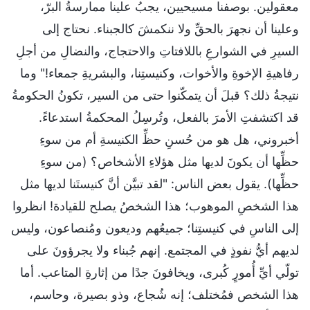
معقولين. بوصفنا مسيحيين، يجبُ علينا ممارسةُ البرّ،
وعلينا أن نجهرَ بالحقِّ ولا ننكمشَ كالجبناء. نحتاج إلى
السيرِ في الشوارعِ باللافتاتِ والاحتجاج، والنضالِ من أجلِ
رفاهيةِ الإخوةِ والأخوات، وكنيستِنا، والبشريةِ جمعاء!" وما
نتيجةُ ذلك؟ قبلَ أن يتمكّنوا حتى من السير، تكونُ الحكومةُ
قد اكتشفتِ الأمرَ بالفعل، وتُرسِلُ المحكمةُ استدعاءً.
أخبروني، هل هو من حُسنِ حظِّ الكنيسةِ أم من سوءِ
حظِّها أن يكونَ لديها مثل هؤلاءِ الأشخاص؟ (من سوءِ
حظِّها). يقول بعض الناس: "لقد تبيَّن أنَّ كنيستَنا لديها مثل
هذا الشخصِ الموهوب؛ هذا الشخصُ يصلح للقيادة! انظروا
إلى الناسِ في كنيستِنا؛ جميعُهم وديعون ومُنصاعون، وليس
لديهم أيُّ نفوذٍ في المجتمع. إنهم جُبناء ولا يجرؤونَ على
تولّي أيِّ أُمورٍ كُبرى، ويخافونَ جدًا من إثارةِ المتاعب. أما
هذا الشخص فمُختلف؛ إنه شُجاع، وذو بصيرة، وحاسم،