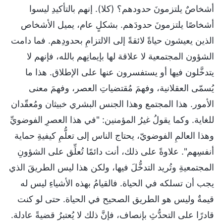
أشخاصٌ يلتزمونَ حدودهم؟ (كلا). إنهم بالتأكيدِ ليسوا
أشخاصًا يلتزمونَ حدودَهم. بشكلٍ عام، يميل الأشخاص
الذين يعيشون حياةً لائقةً إلى الالتزامِ بحدودِهم. فما دامت
الشؤون المجتمعية لا علاقة لها بإيمانِهم بالله، فإنهم لا
يتدخَّلون فيها أو يستفسرون عنها على الإطلاق. هذا ما
يُسمّى العقلانية، وفهمَ مُقتضياتِ العصر، وفهمَ معنى
الأمور. هذا المجتمع وهذا الجنس البشري خبيثان ومُعقّدان
للغاية. وكما يقولُ غيرُ المؤمنين: "في هذا العصرِ الفوضويِّ
وهذا العالمِ الفوضويّ، يحتاج الناس إلى تعلُّمِ كيفيةِ حماية
أنفسِهم". علاوةً على ذلك، أنت دائمًا تُعلِّق على الشؤونِ
المجتمعيةِ وتُريد التدخُّلَ فيها، ولكن هذا ليس الطريقَ الذي
يجب أن تسلكه في الحياة. فالقيامُ بهذه الأشياءِ ليس له
قيمةٌ وليس هو الطريق الصحيح في الحياة. حتى لو كنت
قادرًا على التحدُّثِ بإنصاف، فإنَّ ذلك لا يُعتبرُ قضيةً عادلة.