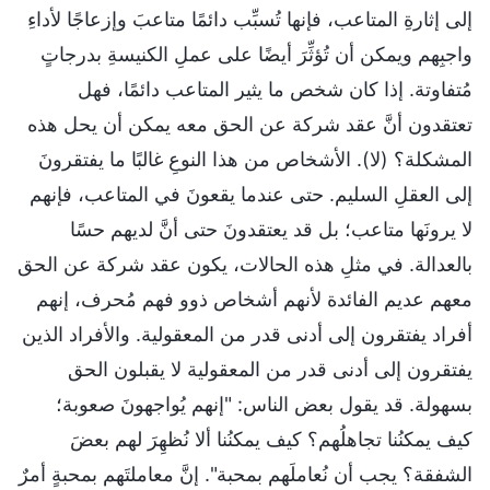
إلى إثارةِ المتاعب، فإنها تُسبِّب دائمًا متاعبَ وإزعاجًا لأداءِ
واجبِهم ويمكن أن تُؤثِّرَ أيضًا على عملِ الكنيسةِ بدرجاتٍ
مُتفاوتة. إذا كان شخص ما يثير المتاعب دائمًا، فهل
تعتقدون أنَّ عقد شركة عن الحق معه يمكن أن يحل هذه
المشكلة؟ (لا). الأشخاص من هذا النوعِ غالبًا ما يفتقرونَ
إلى العقلِ السليم. حتى عندما يقعونَ في المتاعب، فإنهم
لا يرونَها متاعب؛ بل قد يعتقدونَ حتى أنَّ لديهم حسًا
بالعدالة. في مثلِ هذه الحالات، يكون عقد شركة عن الحق
معهم عديم الفائدة لأنهم أشخاص ذوو فهم مُحرف، إنهم
أفراد يفتقرون إلى أدنى قدر من المعقولية. والأفراد الذين
يفتقرون إلى أدنى قدر من المعقولية لا يقبلون الحق
بسهولة. قد يقول بعض الناس: "إنهم يُواجهونَ صعوبة؛
كيف يمكنُنا تجاهلُهم؟ كيف يمكنُنا ألا نُظهِرَ لهم بعضَ
الشفقة؟ يجب أن نُعاملَهم بمحبة". إنَّ معاملتَهم بمحبةٍ أمرٌ