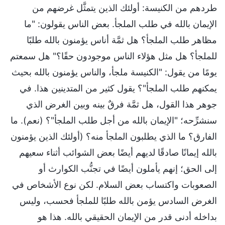
طردهم من الكنيسة: أولئك الذين يتمثَّل غرضهم من
الإيمان بالله في طلب الملجأ. بعض الناس يقولون: "ما
مظاهر طلب الملجأ؟ هل ثمَّة أناس يؤمنون بالله طلبًا
للملجأ؟ هل مثل هؤلاء الناس موجودون حقًا؟" هل سمعتم
يومًا من يقول: "الكنيسة ملجأ، والناس يؤمنون بالله بحيث
يمكنهم طلب الملجأ"؟ يقول كثير من المتدينين هذا. في
جوهر هذا القول، هل ثمَّة فرقٌ بينه وبين الغرض الذي
سنشرِّحه؛ "الإيمان بالله من أجل طلب الملجأ"؟ (نعم). ما
الفارق؟ ما الذي يطلبون الملجأ منه؟ (أولئك الذين يؤمنون
بالله إيمانًا صادقًا لديهم أيضًا بعض الشوائب أثناء سعيهم
إلى الحق؛ إنهم يأملون أيضًا في تجنُّب الكوارث أو
الصعوبات واكتساب بعض السلام. لكن نوع الأشخاص في
الغرض السادس يؤمن بالله طلبًا للملجأ فحسب، وليس
بداخله أدنى قدر من الإيمان الحقيقي بالله. هذا هو