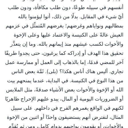
أنفسهم في سبيله طوعًا، دون طلب مكافأة، ودون طلب
أيّ شيء في المقابل. بدلًا من ذلك، أتوا ليؤمنوا بالله
بمطالبهم ونواياهم وغرضهم؛ بغرضهم المُتمثِّل في عزمهم
العيش عالةً على الكنيسة والاعتماد عليها وعلى الإخوة
والأخوات لكسب عيشهم منذ إيمانهم بالله. وما إن يتعذَّر
تحقيق هذا الهدف أو إدراكه كما يرغبون، حتى يجدوا طريقًا
آخر للمضي قدمًا، إما بالذهاب إلى العمل أو ممارسة عمل
تجاري. أليس هناك أناس هكذا؟ (بلى). ثَمَّة بعض الناس
من هذا النوع في الكنيسة. في البداية، عندما يمنحهم بيت
الله أو الإخوة والأخوات بعض الأشياء صدقةً، مثل الملابس
أو الضروريات اليومية أو المال، يبدو عليهم الإحراج ظاهريًا
لكنهم في الواقع يغمرهم الفرح في داخلهم. على سبيل
المثال، لنفترض أنهم يستضيفون واحدًا أو اثنين من الإخوة
والأخوات، أو يقومون بواجبهم بدوامٍ كامل، ومن ثم يُقدِّم