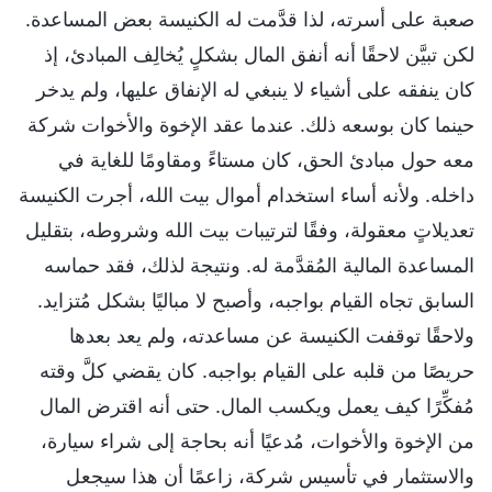
صعبة على أسرته، لذا قدَّمت له الكنيسة بعض المساعدة.
لكن تبيَّن لاحقًا أنه أنفق المال بشكلٍ يُخالِف المبادئ، إذ
كان ينفقه على أشياء لا ينبغي له الإنفاق عليها، ولم يدخر
حينما كان بوسعه ذلك. عندما عقد الإخوة والأخوات شركة
معه حول مبادئ الحق، كان مستاءً ومقاومًا للغاية في
داخله. ولأنه أساء استخدام أموال بيت الله، أجرت الكنيسة
تعديلاتٍ معقولة، وفقًا لترتيبات بيت الله وشروطه، بتقليل
المساعدة المالية المُقدَّمة له. ونتيجة لذلك، فقد حماسه
السابق تجاه القيام بواجبه، وأصبح لا مباليًا بشكل مُتزايد.
ولاحقًا توقفت الكنيسة عن مساعدته، ولم يعد بعدها
حريصًا من قلبه على القيام بواجبه. كان يقضي كلَّ وقته
مُفكِّرًا كيف يعمل ويكسب المال. حتى أنه اقترض المال
من الإخوة والأخوات، مُدعيًا أنه بحاجة إلى شراء سيارة،
والاستثمار في تأسيس شركة، زاعمًا أن هذا سيجعل