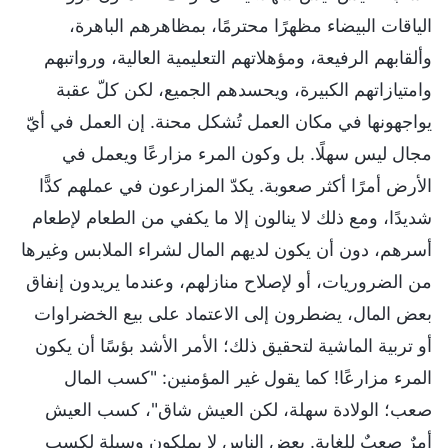
الياقات البيضاء مظهرًا محترمًا، بمظاهرهم الباهرة،
وألقابهم الرفيعة، ومؤهلاتهم التعليمية العالية، ورواتبهم
وامتيازاتهم الكبيرة، ويحسدهم الجميع، لكن كلّ عقبة
يواجهونها في مكان العمل تُشكل محنة. إن العمل في أيّ
مجال ليس سهلًا. بل وكون المرء مزارعًا ويعمل في
الأرض أمرًا أكثر صعوبة. يكدّ المزارعون في عملهم كدًّا
شديدًا، ومع ذلك لا ينالون إلا ما يكفي من الطعام لإطعام
أسرهم، دون أن يكون لديهم المال لشراء الملابس وغيرها
من الضروريات، أو لإصلاح منازلهم، وعندما يريدون إنفاق
بعض المال، يضطرون إلى الاعتماد على بيع الخضراوات
أو تربية الماشية لتحقيق ذلك؛ الأمر الأشد بؤسًا أن يكون
المرء مزارعًا! كما يقول غير المؤمنين: "كسب المال
صعب؛ الولادة سهلة، لكن العيش شاق"، كسب العيش
أمرٌ صعبٌ للغاية. بعض الناس لا يملكون وسيلة لكسب