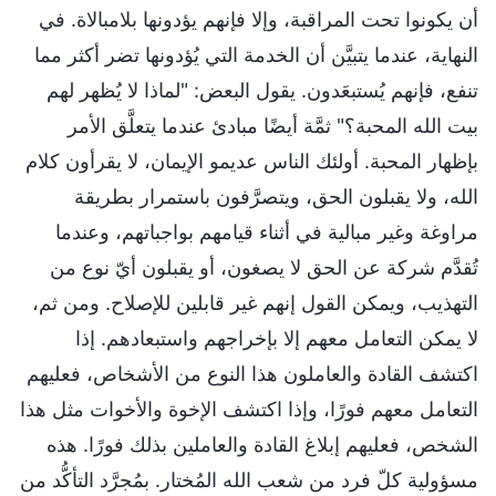
أن يكونوا تحت المراقبة، وإلا فإنهم يؤدونها بلامبالاة. في
النهاية، عندما يتبيَّن أن الخدمة التي يُؤدونها تضر أكثر مما
تنفع، فإنهم يُستبعَدون. يقول البعض: "لماذا لا يُظهر لهم
بيت الله المحبة؟" ثمَّة أيضًا مبادئ عندما يتعلَّق الأمر
بإظهار المحبة. أولئك الناس عديمو الإيمان، لا يقرأون كلام
الله، ولا يقبلون الحق، ويتصرَّفون باستمرار بطريقة
مراوغة وغير مبالية في أثناء قيامهم بواجباتهم، وعندما
تُقدَّم شركة عن الحق لا يصغون، أو يقبلون أيّ نوع من
التهذيب، ويمكن القول إنهم غير قابلين للإصلاح. ومن ثم،
لا يمكن التعامل معهم إلا بإخراجهم واستبعادهم. إذا
اكتشف القادة والعاملون هذا النوع من الأشخاص، فعليهم
التعامل معهم فورًا، وإذا اكتشف الإخوة والأخوات مثل هذا
الشخص، فعليهم إبلاغ القادة والعاملين بذلك فورًا. هذه
مسؤولية كلّ فرد من شعب الله المُختار. بمُجرَّد التأكُّد من