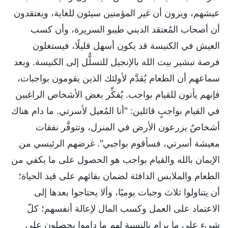
عيشهم، ويرون أن غير المؤمنين سيئون للغاية، ويعتقدون
أن أصحاب المُعتقد الديني طيبو السريرة، وأن كسب
العيش في الكنيسة قد يكون أسهل قليلًا، فيستغلون
فرصة تبشير بيت الله بالإنجيل للتسلُّل إلى الكنيسة. وبعد
سماعهم أن الطعام يُقدَّم لأولئك الذين يقومون بواجبات،
فإنهم يأتون للقيام بواجب. يُفكِّر بعض الأشخاص الراغبين
في القيام بواجبٍ قائلين: "أنا المُعيل لأسرتي. ما دام هناك
أشخاصٌ يزرعون الأرض في المنزل، وتتوفَّر نفقات
معيشة أسرتي، فسأقوم بواجبي". غرضهم الرئيسي من
الإيمان بالله والقيام بواجب هو الحصول على ما يكفي من
الطعام والملابس الدافئة لضمان بقائهم على قيد الحياة؛
أن يتناولوا ثلاث وجبات يوميًا، وألا يحتاجوا بعدها إلى
الاعتماد على العمل وكسب المال لإعالة أنفسهم؛ كلّ
شيء على ما يرام بالنسبة لهم ما داموا يحصلون على