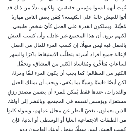
تُثبِت أنهم ليسوا مؤمنين حقيقيين، ولكنهم بدلًا من ذلك قد
أتوا للعيش عالةً على الكنيسة؟ يُتقن بعض الناس مهارةً
مُعيَّنةً، ويملكون القدرة على العمل كأيّ شخصٍ طبيعي،
لكنهم يرون أن هذا المجتمع غير عادل، وأن كسب العيش
بالعمل فيه ليس سهلًا. إن كسب المرء للمال من العمل
لإعالة جميع أفراد أسرته يتطلَّب الاستيقاظ باكرًا والسهر
لساعاتٍ مُتأخِّرةٍ ومُقاساة الكثير من المشاق، وتحمُّل
الكثير من المظالم؛ كما يجب أن يكون المرء لبقًا ومرنًا،
لكن أيضًا قاسيًا وسيئًا بما يكفي، ويجب أن يمتلك الحيل
والقدرات، عندها فقط يُمكن للمرء أن يضمن مصدرَ رزقٍ
مستقرًا، ويؤسس لنفسه في المجتمع. وبالنظر إلى أولئك
الذين يعملون، بغضّ النظر عن مجال عملهم، وسواء كانوا
من الطبقات الاجتماعية العليا أو الوسطى أو الدنيا، فإن
كسب العيش ليس سهلًا. ينتحل أولئك العاملون ذوو