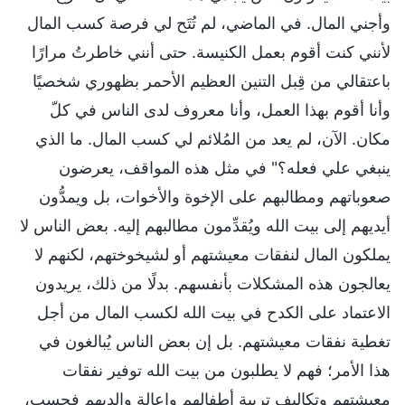
وأجني المال. في الماضي، لم تُتَح لي فرصة كسب المال
لأنني كنت أقوم بعمل الكنيسة. حتى أنني خاطرتُ مرارًا
باعتقالي من قِبل التنين العظيم الأحمر بظهوري شخصيًا
وأنا أقوم بهذا العمل، وأنا معروف لدى الناس في كلّ
مكان. الآن، لم يعد من المُلائم لي كسب المال. ما الذي
ينبغي علي فعله؟" في مثل هذه المواقف، يعرضون
صعوباتهم ومطالبهم على الإخوة والأخوات، بل ويمدُّون
أيديهم إلى بيت الله ويُقدِّمون مطالبهم إليه. بعض الناس لا
يملكون المال لنفقات معيشتهم أو لشيخوختهم، لكنهم لا
يعالجون هذه المشكلات بأنفسهم. بدلًا من ذلك، يريدون
الاعتماد على الكدح في بيت الله لكسب المال من أجل
تغطية نفقات معيشتهم. بل إن بعض الناس يُبالغون في
هذا الأمر؛ فهم لا يطلبون من بيت الله توفير نفقات
معيشتهم وتكاليف تربية أطفالهم وإعالة والديهم فحسب،