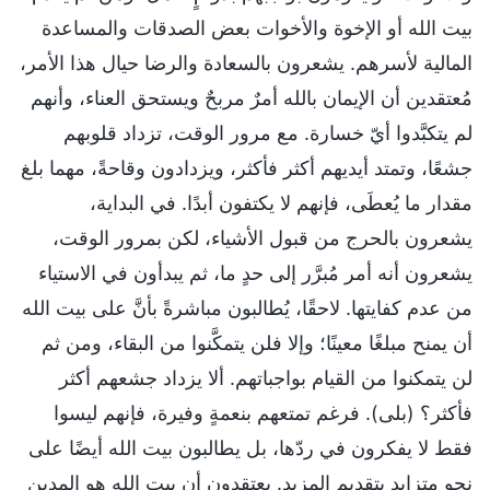
بيت الله أو الإخوة والأخوات بعض الصدقات والمساعدة
المالية لأسرهم. يشعرون بالسعادة والرضا حيال هذا الأمر،
مُعتقدين أن الإيمان بالله أمرٌ مربحٌ ويستحق العناء، وأنهم
لم يتكبَّدوا أيّ خسارة. مع مرور الوقت، تزداد قلوبهم
جشعًا، وتمتد أيديهم أكثر فأكثر، ويزدادون وقاحةً، مهما بلغ
مقدار ما يُعطَى، فإنهم لا يكتفون أبدًا. في البداية،
يشعرون بالحرج من قبول الأشياء، لكن بمرور الوقت،
يشعرون أنه أمر مُبرَّر إلى حدٍ ما، ثم يبدأون في الاستياء
من عدم كفايتها. لاحقًا، يُطالبون مباشرةً بأنَّ على بيت الله
أن يمنح مبلغًا معينًا؛ وإلا فلن يتمكَّنوا من البقاء، ومن ثم
لن يتمكنوا من القيام بواجباتهم. ألا يزداد جشعهم أكثر
فأكثر؟ (بلى). فرغم تمتعهم بنعمةٍ وفيرة، فإنهم ليسوا
فقط لا يفكرون في ردّها، بل يطالبون بيت الله أيضًا على
نحوٍ متزايدٍ بتقديم المزيد. يعتقدون أن بيت الله هو المدين