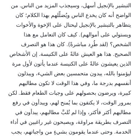
التبشير بالإنجيل أسهل، وسيجذب المزيد من الناس. من
الواضح أنه كان يخدع الناس ويُضلّلهم بهذا الكلام؛ كان
يتظاهر بالتبشير بالإنجيل ليحتال على الإخوة والأخوات
ويستولي على أموالهم). كيف كان التعامل مع هذا
الشخص؟ (لقد طُرِد مباشرةً). كان هذا هو التصرف
الصحيح. هذا هو العيش عالةً على الكنيسة. إن الأشخاص
الذين يعيشون عالةً على الكنيسة عندما يأتون لأول مرة
ليؤمنوا بالله، يبدون متحمسين بعض الشيء، ويبذلون
أنفسهم بدرجة ما، وفي هذا الوقت لا تكون مطالبهم
كبيرة، ويرضون بحصولهم على وجبات الطعام فقط. لكن
بمرور الوقت، لا يكتفون بما يُمنح لهم، ويبدأون في رفع
مطالبهم أكثر فأكثر، وإذا لم تُلبَّ مطالبهم، يبدأون في
التصرف بطريقة مراوغة، ويصبحون غير راغبين في أداء
الخدمة. وحتى عندما يقومون بشيءٍ من واجباتهم، يجب