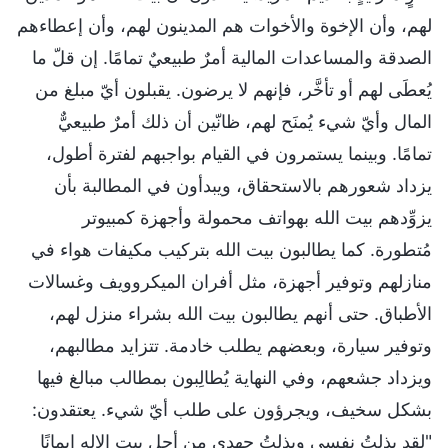
لهم، وأن الإخوة والأخوات هم المدينون لهم، وأن إعطاءهم
الصدقة والمساعدات المالية أمرٌ طبيعيٌ تمامًا. إن قلّ ما
يُعطَى لهم أو تأخَّر، فإنهم لا يرضون. يقبلون أيّ مبلغ من
المال وأيّ شيء يُمنَح لهم، ظانّين أن ذلك أمرٌ طبيعيٌّ
تمامًا. وبينما يستمرون في القيام بواجبهم لفترة أطول،
يزداد شعورهم بالاستحقاق، ويبدأون في المطالبة بأن
يزوِّدهم بيت الله بهواتف محمولة وأجهزة كمبيوتر
مُتطورة. كما يطالبون بيت الله بتركيب مكيفات هواء في
منازلهم وتوفير أجهزة، مثل أفران الميكروويف وغسالات
الأطباق. حتى أنهم يطالبون بيت الله بشراء منزل لهم،
وتوفير سيارة، وبعضهم يطلب خادمة. تتزايد مطالبهم،
ويزداد جشعهم، وفي النهاية يُطالِبون بمطالب مبالغ فيها
بشكل سخيف، ويجرؤون على طلب أيّ شيء. يعتقدون:
"لقد بذلتُ نفسي وبذلتُ جهدي من أجل بيت الإله إيمانًا