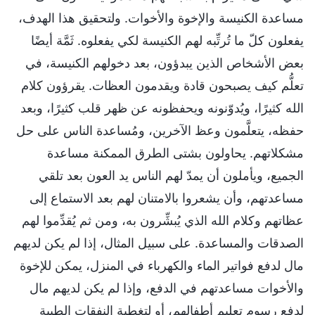
مساعدة الكنيسة والإخوة والأخوات. ولتحقيق هذا الهدف،
يفعلون كلّ ما تُرتِّبه لهم الكنيسة لكي يفعلوه. ثَمَّة أيضًا
بعض الأشخاص الذين يبدؤون، بعد دخولهم الكنيسة، في
تعلُّم كيف يصبحون قادة ويقدمون العظات. يقرؤون كلام
الله كثيرًا، ويُدوّنونه ويحفظونه عن ظهر قلب كثيرًا، وبعد
حفظه، يتعلَّمون وعظ الآخرين، ومُساعدة الناس على حل
مشكلاتهم. يحاولون بشتى الطرق الممكنة مساعدة
الجميع، ويأملون أن يمدّ لهم الناس يد العون بعد تلقي
مساعدتهم، وأن يشعروا بالامتنان لهم بعد الاستماع إلى
عظاتهم وكلام الله الذي يُبشِّرون به، ومن ثم يُقدِّموا لهم
الصدقات والمساعدة. على سبيل المثال، إذا لم يكن لديهم
مال لدفع فواتير الماء والكهرباء في المنزل، يمكن للإخوة
والأخوات مساعدتهم في الدفع، وإذا لم يكن لديهم مال
لدفع رسوم تعليم أطفالهم، أو لتغطية النفقات الطبية