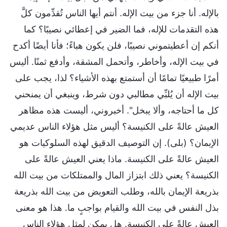
بالإله. أنا جزء من بيت الإله. أنتم أيها الناس تُقدِّمون كلَّ
هذه التقدمات للإله، فما الضير في إعطائي نصيبًا؟ كما
أنكم إن أعطيتموني نصيبًا، فلن يكون هباءً؛ فأنا أيضًا أكدح
في بيت الإله، وأخاطر، وأتحمل المشقة، وأدفع ثمنًا. أليس
أمرًا طبيعيًا تمامًا أن أستمتع بهذه الأشياء؟ لذا، يجب على
بيت الإله أن يُلبِّي مطالبي دون شرط، وينبغي أن يمنحني
كل ما أحتاجه، وألا يبخل". أخبروني، أليست هذه مظاهر
العيش عالةً على الكنيسة؟ أليس مثل هؤلاء الناس عديمي
الإيمان؟ (بلى). إن التوصيف الدقيق لهذه السلوكيات هو
العيش عالةً على الكنيسة. ماذا يعني العيش عالةً على
الكنيسة؟ يعني ذلك ابتزاز المال والممتلكات من بيت الله
بذريعة الإيمان بالله، وطلب التعويض من بيت الله بذريعة
بذل النفس في بيت الله والقيام بواجبٍ ما. هذا هو معنى
العيش عالةً على الكنيسة. هل يمكن لمثل هؤلاء الناس