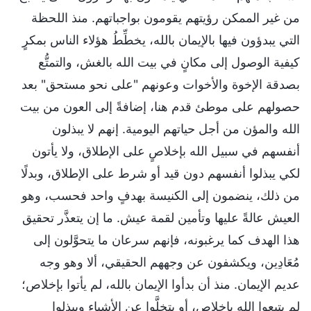
من غير الممكن رؤيتهم يقومون بواجباتهم. منذ اللحظة
التي يبدؤون فيها بالإيمان بالله، يخطِّطُ هؤلاء الناس بمكرٍ
كيفية الوصول إلى مكانٍ في بيت الله بالغش، والتمتُّع
بصدقة الإخوة والأخوات وعونهم "على نحو مستحق" بعد
حصولهم على موطئ قدم هنا، إضافةً إلى العون من بيت
الله والمؤن من أجل حياتهم اليومية. إنهم لا يبذلون
أنفسهم في سبيل الله بإخلاصٍ على الإطلاق، ولا يأتون
لكي يبذلوا أنفسهم دون قيد أو شرط على الإطلاق، وبدلًا
من ذلك، ينضمون إلى الكنيسة بهدفٍ واحد فحسب، وهو
العيش عالةً عليها وتأمين لقمة عيش. ما إن يتعذَّر تحقيق
هذا الهدف كما يرغبونه، فإنهم سرعان ما يتحوَّلون إلى
مُعَادِين، ويكشفون عن وجههم الحقيقي، ألا وهو وجه
عديم الإيمان. منذ أن بدأوا الإيمان بالله، لم يأتوا بإخلاص؛
لم يتبعوا الله بإخلاص، أو يتخلَّوا عن الأشياء ويبذلوا