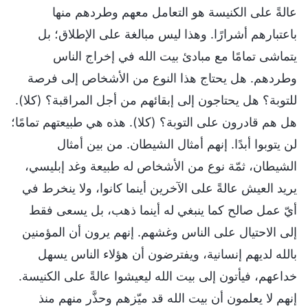
عالةً على الكنيسة هو التعامل معهم وطردهم منها
باعتبارهم أشرارًا. وهذا ليس مبالغة على الإطلاق؛ بل
يتماشى تمامًا مع مبادئ بيت الله في إخراج الناس
وطردهم. هل يحتاج هذا النوع من الأشخاص إلى فرصة
للتوبة؟ هل يحتاجون إلى إبقائهم من أجل المراقبة؟ (كلا).
هل هم قادرون على التوبة؟ (كلا). هذه هي طبيعتهم تمامًا؛
لن يتوبوا أبدًا. إنهم أمثال الشيطان. من بين أمثال
الشيطان، ثمّة نوع من الأشخاص له طبيعة وغد إبليسي،
يريد العيش عالةً على الآخرين أينما كانوا، ولا ينخرط في
أيّ عمل صالح كما ينبغي له أينما ذهب، بل يسعى فقط
إلى الاحتيال على الناس وغشهم. إنهم يرون أن المؤمنين
بالله لديهم إنسانية، ويفترضون أن هؤلاء الناس يسهل
خداعهم، فيأتون إلى بيت الله ليعيشوا عالةً على الكنيسة.
إنهم لا يعلمون أن بيت الله قد ميّزهم وحذَّر منهم منذ