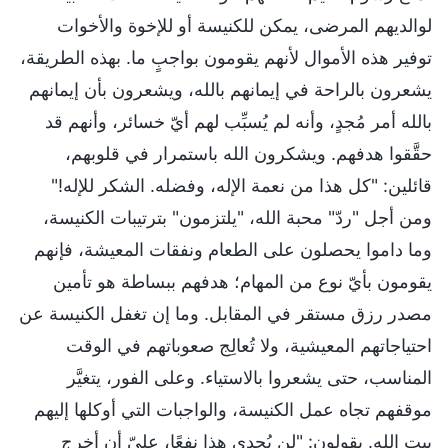
لوالديهم المرضى، يمكن للكنيسة أو للإخوة والأخوات
توفير هذه الأموال لأنهم يقومون بواجبٍ ما. بهذه الطريقة،
يشعرون بالراحة في إيمانهم بالله، ويشعرون بأن إيمانهم
بالله أمر مُجدٍ، وأنه لم يُسبِّب لهم أيّ خسائر، وأنهم قد
حقَّقوا هدفهم. ويشكرون الله باستمرار في قلوبهم،
قائلين: "كل هذا من نعمة الإله، وفضله. الشكر للإله!"
ومن أجل "ردّ" محبة الله، "يلتزمون" بترتيبات الكنيسة،
وما داموا يحصلون على الطعام ونفقات المعيشة، فإنهم
يقومون بأيّ نوع من المهام؛ هدفهم ببساطة هو تأمين
مصدر رزق مستقر في المقابل. وما إن تغفل الكنيسة عن
احتياجاتهم المعيشية، ولا تُعالِج صعوباتهم في الوقت
المناسب، حتى يشعروا بالاستياء. وعلى الفور، يتغيَّر
موقفهم تجاه عمل الكنيسة، والواجبات التي أوكلها إليهم
بيت الله. يقولون: "لن يُجدي هذا نفعًا، عليّ أن أخرج