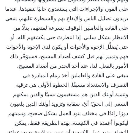
على الفور، والإجراءات التي يستعدون حاليًا لتنفيذها. عندما
يريدون تضليل الناس والإيقاع بهم والسيطرة عليهم، ينبغي
على القادة والعاملين الوقوف بسرعة لمنعهم، بدلًا من
الانتظار بشكل سلبي. إذا انتظرتَ حتى يكشفهم الله، أو
حتى يُضلَّل الإخوة والأخوات أو يكون لدى الإخوة والأخوات
فهم وتمييز لهم قبل كشف أضداد المسيح، فسيؤخّر ذلك
الأمور بالفعل. لذا، عند أخذ الحذر من أضداد المسيح،
ينبغي على القادة والعاملين أخذ زمام المبادرة في
التصرف والاستعداد مسبقًا. الخطوة الأولى هي ترقية
وتنمية أولئك الذين هم مستقيمون نسبيًا والذين يمكنهم
السعي إلى الحقّ؛ أيْ، سقاية وتزويد أولئك الذين يلعبون
دورًا رائدًا في مختلف بنود العمل بشكل صحيح، وتنميتهم
ليكونوا أعمدة في الكنيسة. بهذه الطريقة فقط، يمكن
لمُختلف بنود عمل الكنيسة أن تسير بسلاسة ودون عوائق،