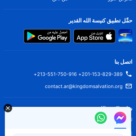
حمِّل تطبيق كنيسة الله القدير
اتصل بنا
201-153-829-389+ 213-551-750-916+
contact.ar@kingdomsalvation.org
نزل ملكوت الله.
لقد نزلت المملكة بالفعل إلى الأرض! هل تريد دخوله؟
اعرف المزيد
تواصل معنا عبر Messenger