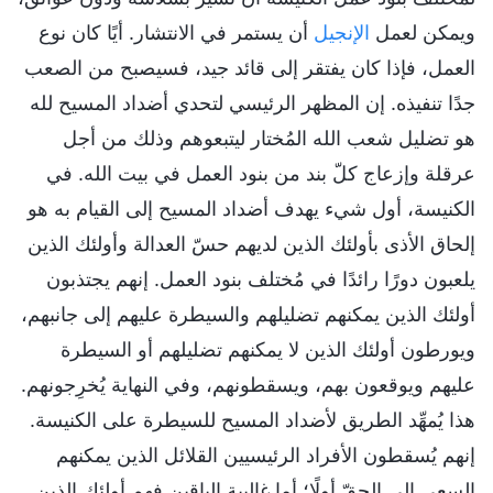
ويمكن لعمل
الإنجيل
أن يستمر في الانتشار. أيًا كان نوع
العمل، فإذا كان يفتقر إلى قائد جيد، فسيصبح من الصعب
جدًا تنفيذه. إن المظهر الرئيسي لتحدي أضداد المسيح لله
هو تضليل شعب الله المُختار ليتبعوهم وذلك من أجل
عرقلة وإزعاج كلّ بند من بنود العمل في بيت الله. في
الكنيسة، أول شيء يهدف أضداد المسيح إلى القيام به هو
إلحاق الأذى بأولئك الذين لديهم حسّ العدالة وأولئك الذين
يلعبون دورًا رائدًا في مُختلف بنود العمل. إنهم يجتذبون
أولئك الذين يمكنهم تضليلهم والسيطرة عليهم إلى جانبهم،
ويورطون أولئك الذين لا يمكنهم تضليلهم أو السيطرة
عليهم ويوقعون بهم، ويسقطونهم، وفي النهاية يُخرِجونهم.
هذا يُمهِّد الطريق لأضداد المسيح للسيطرة على الكنيسة.
إنهم يُسقطون الأفراد الرئيسيين القلائل الذين يمكنهم
السعي إلى الحقّ أولًا؛ أما غالبية الباقين فهم أولئك الذين