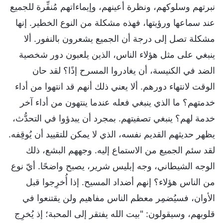
نبرتهم وسلوكهم، ونظرة أعينهم، وإيماءاتهم مُنفِّرة للجميع
عند سماعها ورؤيتها، فهذه مشكلة من النوع الخطير. إنها
مشكلة تصل إلى درجة أن الجميع يشعرون بالنفور. ألا
ينبغي على مثل هؤلاء الناس، الذين يلعبون دور شخصية
الضد في الكنيسة، أن يغادروا المسرح إذًا؟ لقد حان
الوقت لانتهاء دورهم. ألا يعني ذلك أنهم قد انتهوا من أداء
خدمتهم؟ ما الذي ينبغي فعله عندما ينتهون من أداء آخر
خدمة لهم؟ ينبغي تصفيتهم. بمجرد أن يبدؤوا في التحدُّث،
يظهر حديثهم القديم نفسه، الذي لا يمكن للتقييد أن يُوقِفه.
لقد سئم الجميع من الاستماع إليه. وجههم البشع، ذلك
الوجه الشيطاني، وجه إبليس شرير، يصبح واضحًا. أيّ نوع
من الناس هؤلاء؟ إنهم أضداد المسيح. إذا أُخرِجوا قبل
الأوان، فسيُضمِر معظم الناس مفاهيم ولن يقتنعوا في
قلوبهم، وسيقولون: "بيت الله يفتقر إلى المحبة؛ إذ يُخرِج