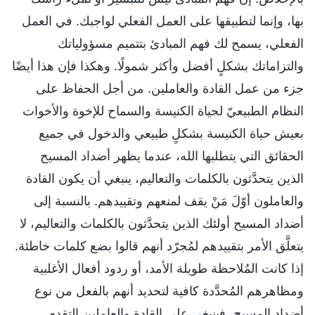
بها، وإنما لتطبيقها على العمل الفعلي لواجبك. في العمل
الفعلي، يسمح لك فهم المبادئ بتتميم مسؤولياتك
والتزاماتك بشكلٍ أفضل وأكثر شمولًا. وهكذا فإن هذا أيضًا
جزء من عمل القادة والعاملين. من أجل الحفاظ على
النظام الطبيعيّ لحياة الكنيسة والسماح للإخوة والأخوات
بعيش حياة الكنيسة بشكلٍ طبيعي والدخول في جميع
الحقائق التي يتطلبها الله، عندما يظهر أضداد المسيح
الذين يتحدَّثون بالكلمات والتعاليم، ينبغي أن يكون القادة
والعاملون أوّلَ مَنْ يقف لمنعهم وتقييدهم. بالنسبة إلى
أضداد المسيح أولئك الذين يتحدَّثون بالكلمات والتعاليم، لا
يتعلَّق الأمر بتقييدهم لمُجرّد أنهم قالوا بضع كلمات خاطئة.
إذا كانت المُلاحظة طويلة الأمد، أو ردود أفعال الأغلبية
ومظاهرهم المُحدَّدة كافية لتحديد أنهم بالفعل من نوع
أضداد المسيح، فينبغي على القادة والعاملين التقدم