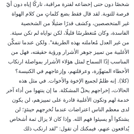
شخصًا دون حتى إخضاعه لفترة مراقبة، تاركًا إياه دون أيّ
فرصة للتوبة. لقد قال فقط بضع كلماتٍ من كلام الهواة
غير المتخصصين، وكشف قدرًا ضئيلًا من الشخصية
الفاسدة، وكان مُتغطرسًا قليلًا، لكن نواياه لم تكن سيئة.
من غير العدل مُعاملته بهذه الطريقة". ولكن عندما تتمكَّن
الأغلبية من تمييز جوهر الأشرار ورؤية حقيقته، فهل من
المناسب إذًا السماح لمثل هؤلاء الأشرار بمواصلة ارتكاب
الأخطاء المتهوِّرة، وعرقلتهم، وإزعاجهم في الكنيسة؟
(كلا). إنه ظلمٌ لجميع الإخوة والأخوات. في مثل هذه
الحالات، إخراجهم يحلّ المشكلة. ما إن ينتهوا من أداء آخر
خدمة لهم وتكون الأغلبية قادرة على تمييزهم، لن يكون
لدى معظم الناس اعتراضات عندما تُخرِجهم حينئذٍ؛ لن
يشتكوا أو يسيئوا فهم الله. وإذا كان لا يزال ثمة أشخاص
يُدافعون عنهم، فيمكنك أن تقول: "لقد ارتكب ذلك