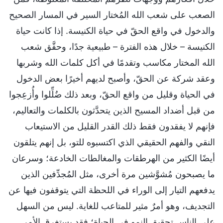
الصعب على شعب الله المُختار السير في المسار الصحيح
والدخول في واقع الحقّ في حياة الكنيسة. إذا كانت حياة
الكنيسة – خلال هذه الفترة – طبيعية جدًا، وحقَّق شعب
الله المختار مكاسب وتقدمًا في أكل كلمات الله وشربها
وعقد شركة عن الحقّ، وأصبح لديهم أخيرًا بعض الدخول
في الحياة وقليل من واقع الحقّ، وبعد ذلك ضُلِّلوا وأُزعِجوا
من قبل أضداد المسيح الذين يتحدَّثون بالكلمات والتعاليم،
فإنهم لا يفقدون فقط ذلك القدر القليل من الاستيعاب
النقي والفهم الحقيقي الذي اكتسبوه للتو، بل إنهم يتلقون
أيضًا الكثير من الهرطقات والمغالطات الخادعة؛ وسرعان
ما يصبحون مُشوَّشين مرة أخرى، مثل المُجدِّفين الذين
يدفعهم التيار إلى الوراء في اللحظة التي يتوقفون فيها عن
التجديف، وهو أمرٌ مثير للمتاعب للغاية. ليس من السهل
على الناس تحقيق النمو في الحياة؛ فقد يستغرق الأمر