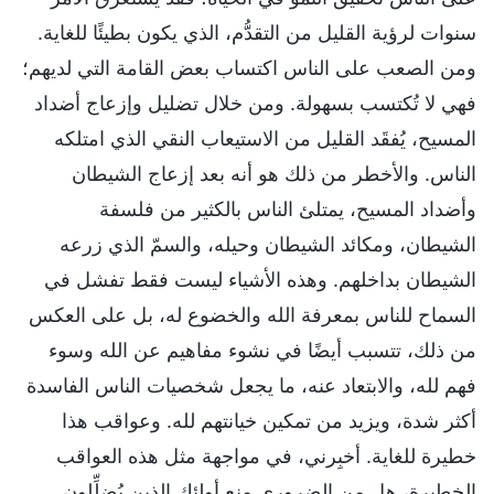
سنوات لرؤية القليل من التقدُّم، الذي يكون بطيئًا للغاية.
ومن الصعب على الناس اكتساب بعض القامة التي لديهم؛
فهي لا تُكتسب بسهولة. ومن خلال تضليل وإزعاج أضداد
المسيح، يُفقَد القليل من الاستيعاب النقي الذي امتلكه
الناس. والأخطر من ذلك هو أنه بعد إزعاج الشيطان
وأضداد المسيح، يمتلئ الناس بالكثير من فلسفة
الشيطان، ومكائد الشيطان وحيله، والسمّ الذي زرعه
الشيطان بداخلهم. وهذه الأشياء ليست فقط تفشل في
السماح للناس بمعرفة الله والخضوع له، بل على العكس
من ذلك، تتسبب أيضًا في نشوء مفاهيم عن الله وسوء
فهم لله، والابتعاد عنه، ما يجعل شخصيات الناس الفاسدة
أكثر شدة، ويزيد من تمكين خيانتهم لله. وعواقب هذا
خطيرة للغاية. أخبِرني، في مواجهة مثل هذه العواقب
الخطيرة، هل من الضروري منع أولئك الذين يُضلِّلون