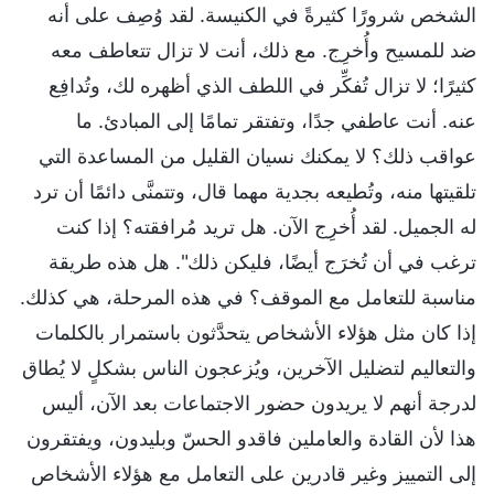
الشخص شرورًا كثيرةً في الكنيسة. لقد وُصِف على أنه
ضد للمسيح وأُخرِج. مع ذلك، أنت لا تزال تتعاطف معه
كثيرًا؛ لا تزال تُفكِّر في اللطف الذي أظهره لك، وتُدافِع
عنه. أنت عاطفي جدًا، وتفتقر تمامًا إلى المبادئ. ما
عواقب ذلك؟ لا يمكنك نسيان القليل من المساعدة التي
تلقيتها منه، وتُطيعه بجدية مهما قال، وتتمنَّى دائمًا أن ترد
له الجميل. لقد أُخرِج الآن. هل تريد مُرافقته؟ إذا كنت
ترغب في أن تُخرَج أيضًا، فليكن ذلك". هل هذه طريقة
مناسبة للتعامل مع الموقف؟ في هذه المرحلة، هي كذلك.
إذا كان مثل هؤلاء الأشخاص يتحدَّثون باستمرار بالكلمات
والتعاليم لتضليل الآخرين، ويُزعجون الناس بشكلٍ لا يُطاق
لدرجة أنهم لا يريدون حضور الاجتماعات بعد الآن، أليس
هذا لأن القادة والعاملين فاقدو الحسّ وبليدون، ويفتقرون
إلى التمييز وغير قادرين على التعامل مع هؤلاء الأشخاص