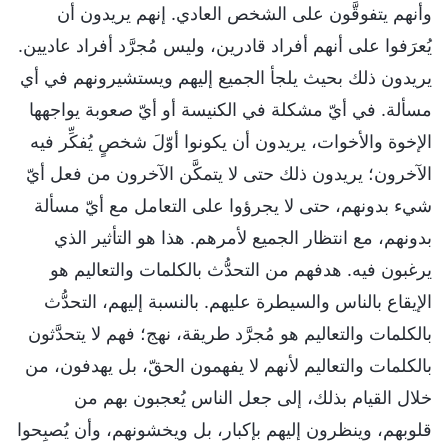
وأنهم يتفوقَّون على الشخص العادي. إنهم يريدون أن
يُعرَفوا على أنهم أفراد قادرين، وليس مُجرَّد أفراد عاديين.
يريدون ذلك بحيث يلجأ الجميع إليهم ويستشيرونهم في أي
مسألة. في أيّ مشكلة في الكنيسة أو أيّ صعوبة يواجهها
الإخوة والأخوات، يريدون أن يكونوا أوّلَ شخصٍ يُفكِّر فيه
الآخرون؛ يريدون ذلك حتى لا يتمكَّن الآخرون من فعل أيّ
شيء بدونهم، حتى لا يجرؤوا على التعامل مع أيّ مسألة
بدونهم، مع انتظار الجميع لأمرهم. هذا هو التأثير الذي
يرغبون فيه. هدفهم من التحدُّث بالكلمات والتعاليم هو
الإيقاع بالناس والسيطرة عليهم. بالنسبة إليهم، التحدُّث
بالكلمات والتعاليم هو مُجرَّد طريقة، نهج؛ فهم لا يتحدَّثون
بالكلمات والتعاليم لأنهم لا يفهمون الحقّ، بل يهدفون، من
خلال القيام بذلك، إلى جعل الناس يُعجبون بهم من
قلوبهم، وينظرون إليهم بإكبار، بل ويخشونهم، وأن يُصبِحوا