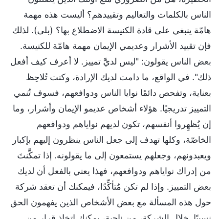
الناس بالكلمات والتعاليم وتقييدهم؟ أليست هذه مهمة
هامّة ينبغي على قادة الكنيسة الاضطلاع بها؟ (بلى). لذلك
فإن تقييد الأشرار وعديمي الإيمان مهمة هامّة للكنيسة.
بعض الناس يقولون: "ليس لديَّ تمييز. لا أعرف كيف أفعل
ذلك". في الواقع، ما دامت لديك الإرادة، وكنت تُلاحِظ
بعناية، وتفحص دائمًا نوايا الناس ودوافعهم، فسوف تُنمي
التمييز تدريجيًا. هؤلاء أشخاص عديمو الإيمان وأشرار، وما
إن يُظهِروا أنفسهم، تكون لديهم نواياهم ودوافعهم
الخاصّة، وكلها تهدف إلى جعل الناس ينظرون إليهم بإكبار
ويعبدونهم، وجعلهم يستمعون إلى ما يقولونه. إذا تمكَّنتَ
من إدراك نواياهم ودوافعهم، فهذا يعني بالفعل أن لديك
بعض التمييز. وإذا لم تكن مُتأكِّدًا، فيمكنك أن تعقد شركة
حول هذه المسألة مع بعض الأشخاص الذين يفهمون الحق
نسبيًا. خلال الشركة، من ناحية، يمكنك اتخاذ قرار من