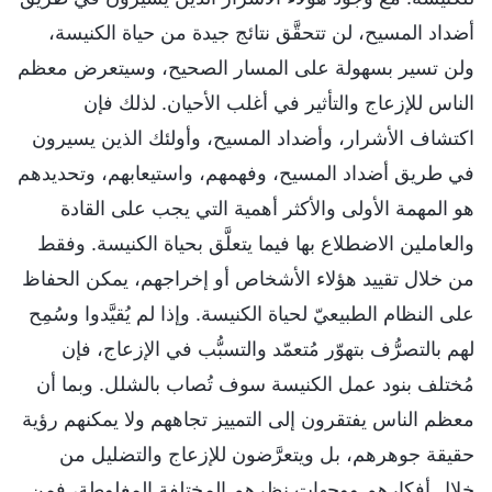
أضداد المسيح، لن تتحقَّق نتائج جيدة من حياة الكنيسة،
ولن تسير بسهولة على المسار الصحيح، وسيتعرض معظم
الناس للإزعاج والتأثير في أغلب الأحيان. لذلك فإن
اكتشاف الأشرار، وأضداد المسيح، وأولئك الذين يسيرون
في طريق أضداد المسيح، وفهمهم، واستيعابهم، وتحديدهم
هو المهمة الأولى والأكثر أهمية التي يجب على القادة
والعاملين الاضطلاع بها فيما يتعلَّق بحياة الكنيسة. وفقط
من خلال تقييد هؤلاء الأشخاص أو إخراجهم، يمكن الحفاظ
على النظام الطبيعيّ لحياة الكنيسة. وإذا لم يُقيَّدوا وسُمِح
لهم بالتصرُّف بتهوّر مُتعمّد والتسبُّب في الإزعاج، فإن
مُختلف بنود عمل الكنيسة سوف تُصاب بالشلل. وبما أن
معظم الناس يفتقرون إلى التمييز تجاههم ولا يمكنهم رؤية
حقيقة جوهرهم، بل ويتعرَّضون للإزعاج والتضليل من
خلال أفكارهم ووجهات نظرهم المختلفة المغلوطة، فمن