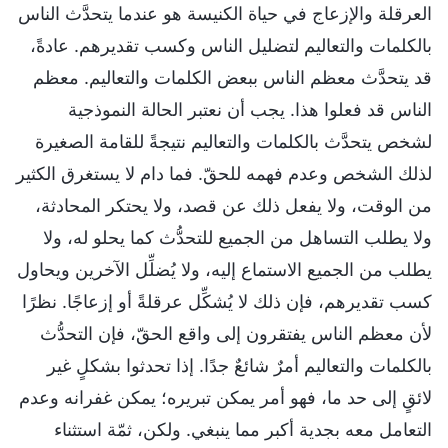
العرقلة والإزعاج في حياة الكنيسة هو عندما يتحدَّث الناس
بالكلمات والتعاليم لتضليل الناس وكسب تقديرهم. عادةً،
قد يتحدَّث معظم الناس ببعض الكلمات والتعاليم. معظم
الناس قد فعلوا هذا. يجب أن نعتبر الحالة النموذجية
لشخص يتحدَّث بالكلمات والتعاليم نتيجةً للقامة الصغيرة
لذلك الشخص وعدم فهمه للحقّ. فما دام لا يستغرق الكثير
من الوقت، ولا يفعل ذلك عن قصد، ولا يحتكر المحادثة،
ولا يطلب التساهل من الجميع للتحدُّث كما يحلو له، ولا
يطلب من الجميع الاستماع إليه، ولا يُضلِّل الآخرين ويحاول
كسب تقديرهم، فإن ذلك لا يُشكِّل عرقلةً أو إزعاجًا. نظرًا
لأن معظم الناس يفتقرون إلى واقع الحقّ، فإن التحدُّث
بالكلمات والتعاليم أمرٌ شائعٌ جدًا. إذا تحدثوا بشكلٍ غير
لائقٍ إلى حد ما، فهو أمر يمكن تبريره؛ يمكن غفرانه وعدم
التعامل معه بجدية أكبر مما ينبغي. ولكن، ثمّة استثناء