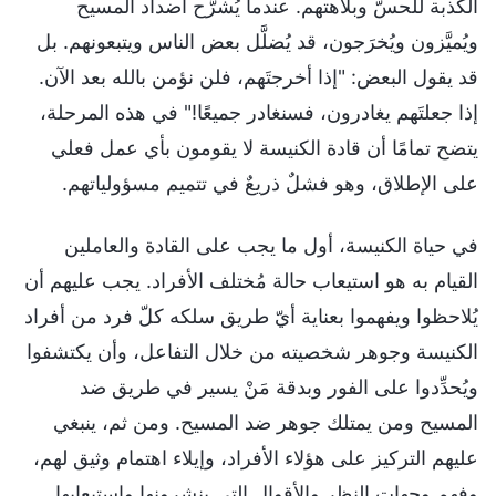
الكذبة للحسّ وبلاهتهم. عندما يُشرَّح أضداد المسيح
ويُميَّزون ويُخرَجون، قد يُضلَّل بعض الناس ويتبعونهم. بل
قد يقول البعض: "إذا أخرجتَهم، فلن نؤمن بالله بعد الآن.
إذا جعلتَهم يغادرون، فسنغادر جميعًا!" في هذه المرحلة،
يتضح تمامًا أن قادة الكنيسة لا يقومون بأي عمل فعلي
على الإطلاق، وهو فشلٌ ذريعٌ في تتميم مسؤولياتهم.
في حياة الكنيسة، أول ما يجب على القادة والعاملين
القيام به هو استيعاب حالة مُختلف الأفراد. يجب عليهم أن
يُلاحظوا ويفهموا بعناية أيّ طريق سلكه كلّ فرد من أفراد
الكنيسة وجوهر شخصيته من خلال التفاعل، وأن يكتشفوا
ويُحدِّدوا على الفور وبدقة مَنْ يسير في طريق ضد
المسيح ومن يمتلك جوهر ضد المسيح. ومن ثم، ينبغي
عليهم التركيز على هؤلاء الأفراد، وإيلاء اهتمام وثيق لهم،
وفهم وجهات النظر والأقوال التي ينشرونها واستيعابها