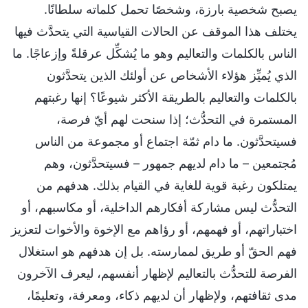
يصبح شخصية بارزة، وشخصًا تحمل كلماته سلطانًا.
يختلف هذا الموقف عن الحالات القياسية التي يتحدَّث فيها
الناس بالكلمات والتعاليم وهو ما يُشكِّل عرقلةً وإزعاجًا. ما
الذي يُميِّز هؤلاء الأشخاص عن أولئك الذين يتحدَّثون
بالكلمات والتعاليم بالطريقة الأكثر شيوعًا؟ إنها رغبتهم
المستمرة في التحدُّث؛ إذا سنحت لهم أيّ فرصة،
فسيتحدَّثون. ما دام ثمّة اجتماع أو مجموعة من الناس
مُجتمعين – ما دام لديهم جمهور – فسيتحدَّثون، وهم
يمتلكون رغبة قوية للغاية في القيام بذلك. هدفهم من
التحدُّث ليس مشاركة أفكارهم الداخلية، أو مكاسبهم، أو
اختباراتهم، أو فهمهم، أو رؤاهم مع الإخوة والأخوات لتعزيز
فهم الحقّ أو طريق لممارسته. بل إن هدفهم هو استغلال
الفرصة للتحدُّث بالتعاليم لإظهار أنفسهم، ليعرف الآخرون
مدى ثقافتهم، ولإظهار أن لديهم ذكاء، ومعرفة، وتعليمًا،