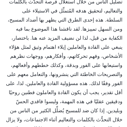
تضليل الناس من خلال استغلال فرصة التحدُّث بالكلمات
والتعاليم، لتحقيق هدفه المُتمثِّل في الاستيلاء على
السلطة. هذه إحدى الطرق التي يظهر بها أضداد المسيح،
ومن السهل تمييزها. لقد ناقشنا هذا الموضوع بما فيه
الكفاية من قبل، لذا لن نضيف المزيد عنه هنا. باختصار،
ينبغي على القادة والعاملين إيلاء اهتمام وثيق لمثل هؤلاء
الأشخاص، وفهم تحركاتهم، وأفكارهم، ووجهات نظرهم
واستيعابها على الفور وبدقة، وكذلك خططهم وأفعالهم،
والتصريحات الخاطئة التي ينشرونها، والتعامل معهم على
الفور وفقًا لذلك. هذه مسؤولية القادة والعاملين. لذا، على
أقل تقدير، يجب أن يكون القادة والعاملون فطنين روحيًا
ودقيقين عقليًا في هذه المهمة، وليسوا فاقدي الحسّ
وبليدين. إذا كان ضد للمسيح يُضلِّل الكثير من الناس من
خلال التحدُّث بالكلمات والتعاليم أثناء الاجتماعات، ولا يزال