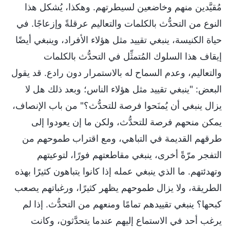
مُقيَّدين منهم وخاضعين لسيطرتهم. وهكذا، يُشكل هذا
النوع من التحدُّث بالكلمات والتعاليم عرقلةً وإزعاجًا. في
حياة الكنيسة، ينبغي تقييد مثل هؤلاء الأفراد، وينبغي أيضًا
إيقاف هذا السلوك المُتمثِّل في التحدُّث بالكلمات
والتعاليم، وعدم السماح له بالاستمرار دون رادع. قد يقول
البعض: "ينبغي تقييد مثل هؤلاء الناس؛ وبعد ذلك هل لا
يزال ينبغي أن يُمنَحوا فرصة للتحدُّث؟" من باب الإنصاف،
يمكن منحهم فرصة للتحدُّث، ولكن ما إن يعودوا إلى
طرقهم القديمة في التباهي، ومع اقتراب طموحهم من
التفجر مرّةً أخرى، ينبغي مقاطعتهم فورًا، لتوعيتهم
وتهدئتهم. ما الذي ينبغي عمله إذا كانوا يتباهون كثيرًا بهذه
الطريقة، ولا يزال طموحهم يظهر كثيرًا، ورغباتهم يصعب
كبحها؟ ينبغي تقييدهم تمامًا ومنعهم من التحدُّث. إذا لم
يرغب أحد في الاستماع إليهم عندما يتحدَّثون، وكانت