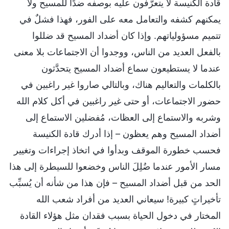
قادة الكنيسة لا يتعرَّفون عليه بوصفه ضدًا للمسيح ولا
يمكنهم كشفه والتعامل معه على الفور، فهذا فشلٌ في
تتميم مسؤولياتهم. وإذا كان أضداد المسيح قد ضللوا
بالفعل العديد من الناس، ووجدوا أن الاجتماعات بلا معنى
عندما لا يستطيعون سماع أضداد المسيح يتحدَّثون
بالكلمات والتعاليم هناك، وبالتالي صاروا غير راغبين في
حضور الاجتماعات، أو حتى غير راغبين في أكل كلام الله
وشربه والاستماع إلى العظات، مُفضلين الاستماع إلى
أضداد المسيح وهم يعظون – إذا أدرك قادة الكنيسة
فحسب خطورة الموقف وبدأوا في اتخاذ إجراءات وتغيير
مسار الأمور عندما ضُلِلَ الناس وخضعوا للسيطرة إلى هذا
الحد من قبل أضداد المسيح – فإن هذا من شأنه أن يُسبِّب
تأخيراتٍ كبيرة! سيعاني العديد من أفراد شعب الله
المختار في دخول الحياة بسبب فقدان مثل هؤلاء القادة