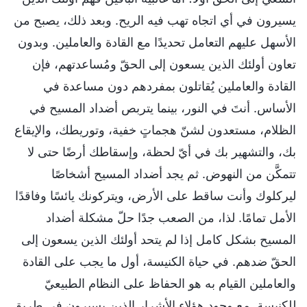
يسيرون في أي اتجاه تهب فيه الريح. وبعد ذلك، يصبح من
الأسهل عليهم التعامل تحديدًا مع القادة والعاملين. وبدون
تعاون أولئك الذين يسعون إلى الحقّ ومُساعدتهم، فإن
القادة والعاملين يُقاتلون بمفردهم دون مساعدة في
الأساس. أنتَ في النور، بينما يتربص أضداد المسيح في
الظلام، مستعدون لشنّ هجماتٍ خفية، وتوريطك، والإيقاع
بك، والتشهير بك في أيّ لحظة، وإسقاطك أرضًا حتى لا
تتمكَّن من النهوض. ثم يجد أضداد المسيح أشخاصًا
ليركلوك وأنت ساقط على الأرض، ويتركونك يائسًا وفاقدًا
الأمل تمامًا. لذا، من الصعب جدًا حلّ مشكلة أضداد
المسيح بشكل كامل إذا لم يتحد أولئك الذين يسعون إلى
الحقّ ضدهم. في حياة الكنيسة، أول ما يجب على القادة
والعاملين القيام به هو الحفاظ على النظام الطبيعيّ
للكنيسة. مع وجود هؤلاء الأشرار الذين يسيرون في طريق