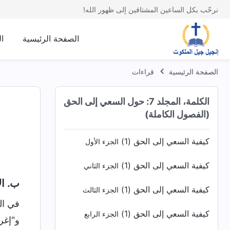
نرحّب بكل الساعين المشتاقين إلى ظهور الله!
الصفحة الرئيسية
ا
الصفحة الرئيسية
قراءات
الكلمة، المجلد 7: حول السعي إلى الحق
(الفصول الكاملة)
كيفية السعي إلى الحق (1)
الجزء الأول
كيفية السعي إلى الحق (1)
الجزء الثاني
ب. ال
كيفية السعي إلى الحق (1)
الجزء الثالث
في المرة السابقة، عند مناقشة جوهر الطبيعة المنحرف للأشخاص الذين تناسخوا من أبالسة، ذكرنا "شهوانيتهم" و"إغراءهم الجنسي"، وهما نوعان من مظاهر الرغبة الجنسية للجسد. إضافة إلى هذين الجانبين، هناك جانب آخر يرتبط بـ "الشهوانية" و"الإغراء الجنسي"، وهو نوع من السلوك الخارجي أو العيش بحسب الإنسانية، ألا وهو "التهتك". عادةً ما تقترن "الشهوانية" و"التهتك" معًا. هل تعرفون معنى "التهتك"؟ (سلوك وتصرفات منحلّة وغير مقيّدة، ومغازلة الآخرين بطيش). "التهتك" يعني الانغماس؛ أي أنه يعني 
كيفية السعي إلى الحق (1)
الجزء الرابع