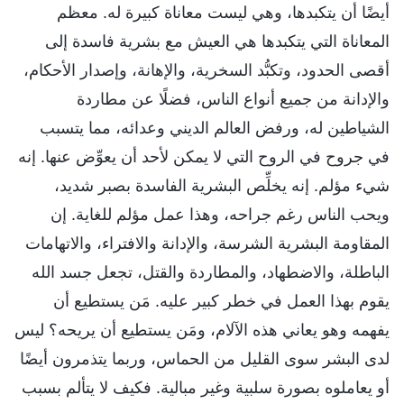
أيضًا أن يتكبدها، وهي ليست معاناة كبيرة له. معظم
المعاناة التي يتكبدها هي العيش مع بشرية فاسدة إلى
أقصى الحدود، وتكبُّد السخرية، والإهانة، وإصدار الأحكام،
والإدانة من جميع أنواع الناس، فضلًا عن مطاردة
الشياطين له، ورفض العالم الديني وعدائه، مما يتسبب
في جروح في الروح التي لا يمكن لأحد أن يعوِّض عنها. إنه
شيء مؤلم. إنه يخلِّص البشرية الفاسدة بصبر شديد،
ويحب الناس رغم جراحه، وهذا عمل مؤلم للغاية. إن
المقاومة البشرية الشرسة، والإدانة والافتراء، والاتهامات
الباطلة، والاضطهاد، والمطاردة والقتل، تجعل جسد الله
يقوم بهذا العمل في خطر كبير عليه. مَن يستطيع أن
يفهمه وهو يعاني هذه الآلام، ومَن يستطيع أن يريحه؟ ليس
لدى البشر سوى القليل من الحماس، وربما يتذمرون أيضًا
أو يعاملوه بصورة سلبية وغير مبالية. فكيف لا يتألم بسبب