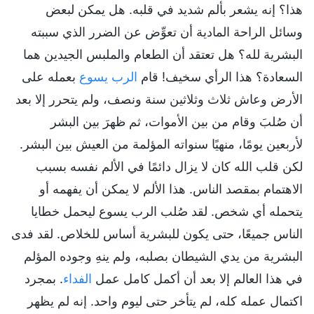
هذا؟ إنه يشعر بألم شديد في قلبه. هل يمكن لبعض
وسائل الراحة المادية أن تعوِّض عن الضرر الذي سببته
البشرية لله؟ هل تعتقد أن الطعام والملبس الجيدين هما
السعادة؟ هذا الرأي سخيف! قام
الرب يسوع
بعمله على
الأرض وعاش ثلاث وثلاثين سنة ونصف، ولم يتحرر إلا بعد
أن صُلبَ وقام من بين الأموات، ثم ظهرَ بين البشر
لأربعين يومًا، منهيًا سنواته المؤلمة من العيش بين البشر.
لكن قلب الله كان لا يزال دائمًا في الألم نفسه بسبب
الاهتمام بمقصد الناس. هذا الألم لا يمكن أن يفهمه أو
يتحمله أي شخص. لقد صُلب الرب يسوع ليحمل خطايا
الناس جميعًا، حتى يكون للبشرية أساس للخلاص. لقد فدى
البشرية من يدي الشيطان بصلبه، ولم ينهِ وجوده المؤلم
في هذا العالم إلا بعد أن أكمل كامل عمل
الفداء
. بمجرد
اكتمال عمله كله، لم يتأخر حتى ليوم واحد. إنه لم يظهر