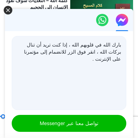
كلمة الله – التعديات سوف تقود
الإنسان إلى الجحيم
21:47
كلمة الله – أقوال المسيح في
بارك الله في قلوبهم الله ، إذا كنت تريد أن تنال
البدء: الفصل الأول
بركات الله ، انقر فوق الزر للانضمام إلى مؤتمرنا
على الإنترنت .
5:43
كلمة الله – الله ذاته، الفريد (أ)
سلطان الله (أ) (الجزء الثالث)
42:07
كلمة الله – عمل الروح القدس
جوهر المسيح هو المحبة
تواصل معنا عبر Messenger
وعمل الشيطان
00:19
47:33