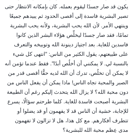
يكون قد صار جسدًا ليقوم بعمله. كان بإمكانه الانتظار حتى
تصير البشرية فاسدة إلى أقصى الحدود ثم يبيدهم جميعًا
وينتهي الأمر. لأن الله يحب البشرية، ولأنه يحب البشرية
تمامًا، فقد صار جسدًا ليخلِّص هؤلاء البشر الذين كانوا
فاسدين للغاية. بعد اجتياز دينونة الله وتوبيخه والتعرف
على طبيعتهم، يقول الكثير من الناس: "انتهى كل شيء
بالنسبة لي. لا يمكنني أن أخلُص أبدًا". فقط عندما تؤمن أنه
لا يمكن أن تخلُص، تدرك أن الله لديه حقًّا أقصى قدر من
الصبر والمحبة تجاه الناس! ماذا يمكن أن يفعل الناس من
دون محبة الله؟ لا يزال الله يتحدث إليكم رغم أن الطبيعة
البشرية أصبحت فاسدة للغاية. كلما طرحتم سؤالًا، يسرع
للإجابة، خشية أن الناس قد لا يفهمون أو قد يضلوا أو
تتطرف أفكارهم. مع كل هذا، هل لا تزالون لا تفهمون
مدى عِظم محبة الله للبشرية؟