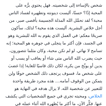
شخص بالإساءة إلى شخصيته. فهل يحتوي برُّه على
المحبة إذًا؟ حسنًا، أليست دينونته وتطهيره لفساد الناس
محبة؟ لقد تحمَّل الله المذلة الجسيمة بأقصى صبر، من
أجل خلاص البشرية. أليست هذه محبة؟ لذلك، سأكون
صريحًا معكم: في العمل الذي يقوم به الله للبشرية وهو
في الجسد، فإن أكثر ما يتجلى في جوهره هو المحبة؛ إنه
تسامح لا نهائي. لو لم تكن محبة، وكان مثلما تتصورون،
حيث يضرب الله الناس متى شاء أو يعاقب أو يسب أو
يدين أو يوبِّخ من يكره، لكان ذلك قاسيًا للغاية! إذا غضبَ
على شخص ما، فسوف يرتجف ذلك الشخص خوفًا ولن
يتمكن من الوقوف أمامه.... هذه مجرد طريقة واحدة
للتعبير عن شخصية الله. لا يزال هدفه في النهاية هو
الخلاص
، ومحبته تجري في جميع الشخصيات التي يكشف
عنها. فكِّر الآن، ما أكثر ما يُظهره الله أثناء عمله في