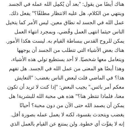
هناك أيضًا من يقول: "بعد أن يُكمِل الله عمله في الجسد
وينتهي من الكلام، هل عليه الانتظار مطلقًا؟" يفعل ذلك.
عمل الله في الجسد له نطاق معين. ليس الأمر كما يتخيل
الناس حيثما انتهى العمل وقُضي، وبمجرد انتهاء العمل
يمكن للروح القدس ببساطة القيام به. ليست هكذا الأمور.
هناك بعض الأشياء التي تتطلب من الجسد أن يوجهها
ويتعامل معها شخصيًا. لا أحد يستطيع تولي هذه الأشياء،
وهذا أيضًا هو المعنى من عمل الله في الجسد. هل تفهم
هذا؟ في الماضي قلت لبعض الناس بغضب: "التعايش
معكم أمر بائس." يجيب البعض: "إذا كنت لا تريد أن تكون
معنا، فلماذا تنتظر هنا؟" هذه هي محبة الله للبشرية! هل
يمكن أن يصمد الله حتى الآن من دون محبة؟ أحيانًا
يغضب ويتحدث بقسوة، لكنه لا يعمل عمله بصورة أقل.
إنه لا يفوِّت أي خطوة. ولن يمتنع عن القيام بالعمل الذي