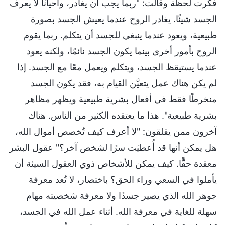
فكرت لحظة وقالت: "ربما يجب أن يغادر، وأحيانًا لا يعرف
الجسد شيئًا. يغادر الروح عندما يعيش الجسد بصورة
طبيعية، ويعود عندما ينبغي للجسد أن يتكلم. ربما يقوم
الروح بأمور أخرى بينما يكون الجسد نائمًا، ولكنه يعود
عندما يستيقظ الجسد، ويتكلم ويعمل معًا مع الجسد. إذا
لم يكن هناك عمل يتعيَّن القيام به، فقد يكون الجسد
منخرطًا فقط في أفعال بشرية طبيعية ويظهر مظاهر
بشرية طبيعية". هذا ما يعتقده الكثير من الناس. هناك
آخرون ممن يقلقون: "لا أعرف كيف تُخصص أموال الله،
هل يمكن أنها قد أُعطيَت سرًا لشخص آخر؟" عقول البشر
معقدة حقًّا. كيف يمكن للأشخاص ذوي العقول السيئة أن
يأملوا في السعي وراء الحق؟ باختصار، لا تُعد معرفة
جوهر الله الذي يصير جسدًا ولا معرفة شخصيته مهام
سهلة للغاية في معرفة الله. أثناء عمل الله في الجسد،