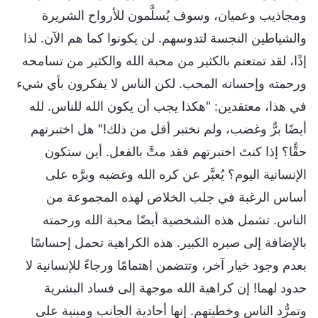
ومجاذيب وعميان، وسوف يُسلَّمون للأرواح الشريرة
والشياطين النجسة لتدوسهم. لن يكونوا كما هم الآن. لذا
إذًا، لقد تمتعتم بالكثير من محبة الله والكثير من تسامحه
ورحمته وإحسانه المحب. لكن الناس لا يفكرون بأي شيء
في هذا، معتقدين: "هكذا يجب أن يكون الله للناس. لله
أيضًا برٌّ وغضب، ولم نختبر أقل من ذلك!" هل اختبرتهم
حقًّا؟ إذا كنتَ اختبرتهم فقد متَّ بالفعل. أين ستكون
الإنسانية اليوم؟ يُعبَّر عن كره الله وغضبه وبرَّه على
أساس الرغبة في جلب الخلاص لهذه المجموعة من
الناس. تشمل هذه الشخصية أيضًا محبة الله ورحمته
بالإضافة إلى صبره الكبير. هذه الكراهية تحمل إحساسًا
بعدم وجود خيار آخر، وتتضمن اهتمامًا ورجاءً للإنسانية لا
حدود لهما! إن كراهية الله موجهة إلى فساد البشرية
وتمرُّد الناس وخطيتهم. إنها أحادية الجانب ومبنية على