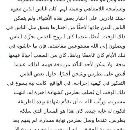
وتسامحه اللامتناهي ونعمته لهم. كان الناس الذين تبعوه
حينئذ قادرين على اختبار بعض هذه الأشياء، ولم يتمكن
الناس الذين جاءوا لاحقًّا من اختبارها بعمق مثل الناس في
ذلك الوقت. أيضًا، عندما كان الروح القدس يحرِّك الناس
ويصلون إلى الله مستوعبين مقاصده، فإن ما عاشوه في
تلك الأيام كان غامضًا وباهتًا. كان من الصعب أحيانًا فهمها
بدقة، ولا يمكن لأحد التأكد من دقة فهمه. لذلك، عندما
قُبض على بطرس وسُجن أخيرًا، حاول بعض الناس
التفكير في كيفية إخراجه. في الواقع، كانت نية يسوع في
ذلك الوقت أن يُصلب بطرس كشهادة أخيرة له. انتهت
مسيرته، ورتَّب الله له أن يقدِّم شهادة بهذه الطريقة
لتكون له غاية جيدة. كان هذا هو المسار الذي سلكه
بطرس. عندما وصلَ بطرس نهاية مساره، لم يفهم بعد
مقصد يسوع الحقيقي. إنه لم يفهم ما قصده يسوع إلا