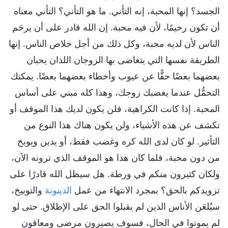
الجسد؟ إنها المحبة، إنه التأني. ما هو التأني؟ التأني معناه
أن تكون رحيمًا، لأن فيه محبة. إن الله قادر على أن يرحَم
الناس لأن لديه محبة، وكل ذلك من أجل خلاص الناس. إنها
الطريقة نفسها التي يتغاضى بها الزوجان اللذان يحبان
بعضهما بعضًا حقًّا عن عيوب وأخطاء بعضهما بعضًا. يمكنك
التحمُّل عندما يغضبك زوجك، وهذا كله مبني على أساس
المحبة. إذا كانت الكراهية، فلن يكون لديك هذا الموقف أو
تكشف عن هذه الأشياء، ولن يكون هناك هذا النوع من
التأثير. لو كان لدى الله كره وغضب فقط، أو يدين ويوبخ
من دون محبة، فلما كان هذا هو الموقف الذي ترونه الآن،
ولكان كثيرون منكم في ورطة. هل سيظل الله قادرًا على
تزويدكم بالحق؟ بمجرد الانتهاء من عمل
الدينونة
والتوبيخ،
سيُلعَن الأناس الذين لم يقبلوا الحق على الإطلاق. حتى لو
لم يموتوا في الحال، فسوف يصيرون مرضى ومعاقون