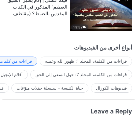
فيلم كنسي | إلامَ يشير "الضيق
العظيم" المذكور في الكتاب
المقدس بالضبط؟ (مقتطف
مميَّز من فيلم)
13:57
أنواع أخرى من الفيديوهات
قراءات من الكلمة، المجلد 1: ظهور الله وعمله
قراءات من كلمات ا
قراءات من الكلمة، المجلد 7: حول السعي إلى الحق
أفلام الإنجيل
فيديوهات الكورال
حياة الكنيسة – سلسلة حفلات منوّعات
في
Leave a Reply