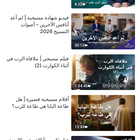
8:32
فيديو شهادة مسيحية | لم أعد
أنافس الآخرين – أصوات
التسبيح 2026
30:13
فيلم مسيحي | ملاقاة الرب في
أثناء الكوارث (2)
1:34:45
أفلام مسيحية قصيرة | هل
طاعة البابا هي طاعة للرب؟
13:43