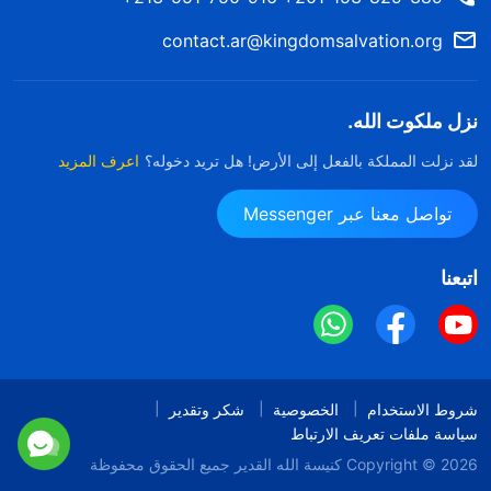
contact.ar@kingdomsalvation.org
نزل ملكوت الله.
لقد نزلت المملكة بالفعل إلى الأرض! هل تريد دخوله؟
اعرف المزيد
تواصل معنا عبر Messenger
اتبعنا
شروط الاستخدام
الخصوصية
شكر وتقدير
سياسة ملفات تعريف الارتباط
Copyright © 2026
كنيسة الله القدير
جميع الحقوق محفوظة