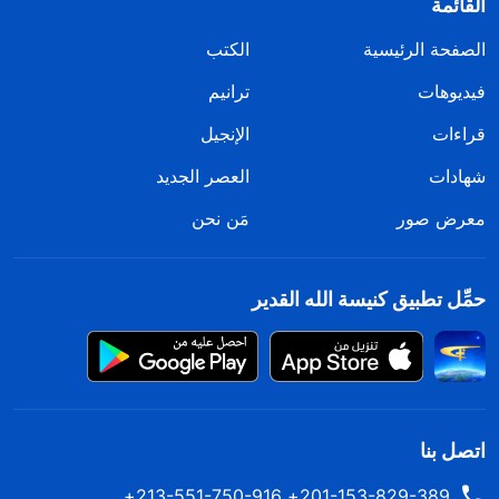
القائمة
الصفحة الرئيسية
الكتب
فيديوهات
ترانيم
قراءات
الإنجيل
شهادات
العصر الجديد
معرض صور
مَن نحن
حمِّل تطبيق كنيسة الله القدير
اتصل بنا
201-153-829-389+ 213-551-750-916+