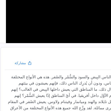
مشاركة
لناس البِيض والسود والسُّمْر والصُفر. هذه هي الأنواع المختلفة
الناس، ودون أن يُدرِك الناس ذلك، فإنهم يعيشون في بيئتهم
ثال ذلك، ما المناطق التي يعيش داخلها البِيض في الغالب؟ إنهم
وَّل داخل أفريقيا. في أيّ المناطق إذًا يعيش السُّمْر؟ إنهم
ايلاند والهند وميانمار وفيتنام ولاوس. يعيش الصُفر في المقام
خرى مماثلة. لقد وزَّع الله جميع هذه الأنواع المختلفة من الأعراق