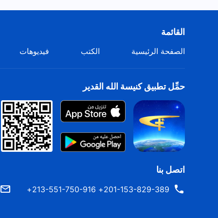
القائمة
الصفحة الرئيسية
الكتب
فيديوهات
حمِّل تطبيق كنيسة الله القدير
اتصل بنا
201-153-829-389+ 213-551-750-916+