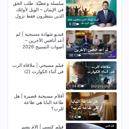
سلسلة وعظيِّة: طلب الحق
17:51
في الإيمان – الويل لأولئك
الذين ينتظرون فقط نزول
كلمات الله اليومية: معرفة الله |
الرب على سحابة
8:32
اقتباس 189
فيديو شهادة مسيحية | لم
8:13
أعد أنافس الآخرين –
أصوات التسبيح 2026
كلمات الله اليومية: معرفة الله |
30:13
اقتباس 190
فيلم مسيحي | ملاقاة الرب
9:11
في أثناء الكوارث (2)
كلمات الله اليومية: معرفة الله |
اقتباس 191
1:34:45
أفلام مسيحية قصيرة | هل
3:42
طاعة البابا هي طاعة
للرب؟
كلمات الله اليومية: معرفة الله |
اقتباس 192
13:43
فيلم كنسي | إلامَ يشير
4:10