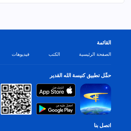
هوَ إله العصرِ الحاضر
الله القدير
كليُّ المجد.
لا يريد أنْ يحقِّق شيئًا إلَّا هذا:
أن يأتي البشر جميعًا أمام عرش الله،
القائمة
ليروا وجهه وأعماله ويسمعوا صوته.
الصفحة الرئيسية
الكتب
فيديوهات
إنَّها نهاية وذروة خطَّته،
والهدف مِن تدبير الله.
حمِّل تطبيق كنيسة الله القدير
لكي تعبده كلُّ الأمم وتعترف به.
ويؤمن جميع الشعوب ويخضعون له!
من "اتبعوا الحمل ورنموا ترنيمات جديدة"
اتصل بنا