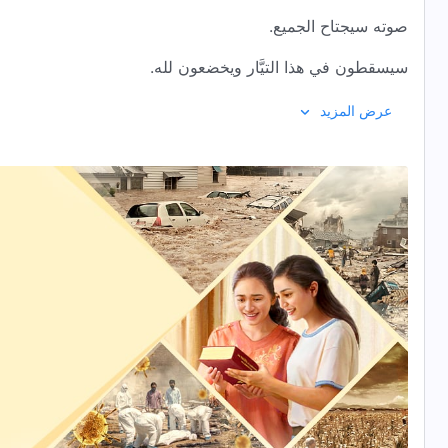
صوته سيجتاح الجميع.
سيسقطون في هذا التيَّار ويخضعون لله.
منذ زمنٍ بعيدٍ استعاد الله المجد مِن الأرض،
عرض المزيد
ومِن الشرق أعاد إصداره.
مَن لا يشتاق ليرى مجد الله؟
مَن لا ينتظر مجيئه بحماسةٍ؟
مَن ليس متعطِّشًا لظهورِه مِن جديدٍ؟
مَن لا يفتقد جماله؟
مَن لن يأتي إلى النور؟
مَن لن يرى غِنى كنعان؟
مَن لا يشتاق لعودة الفادي؟