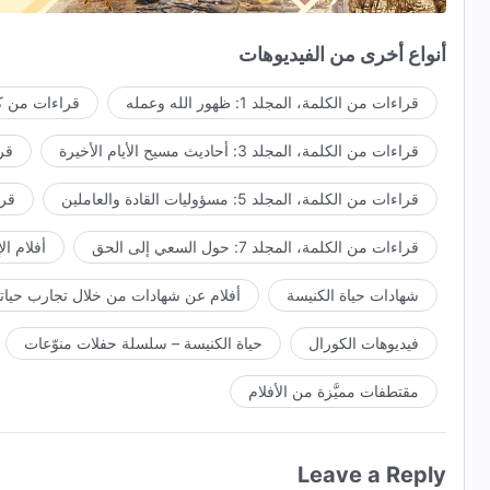
مَن لا يُعجب بكلِّيِّ القدرة؟
أنواع أخرى من الفيديوهات
يجب أن ينتشر صوت الله في كلِّ أرجاء الأرض.
قراءات من الكلمة، المجلد 1: ظهور الله وعمله
قراءات من كل
لديه كلماتٌ أكثر ليقولها لشعبه المختار.
قراءات من الكلمة، المجلد 3: أحاديث مسيح الأيام الأخيرة
قراء
مثل رعدٍ عظيمٍ يهزُّ الجبال والأنهار،
قراءات من الكلمة، المجلد 5: مسؤوليات القادة والعاملين
قراءا
يتحدَّث لكلِّ الكون وكافة البشريَّة.
قراءات من الكلمة، المجلد 7: حول السعي إلى الحق
أفلام ال
لذلك تصبح كلمات الله كنز البشر.
شهادات حياة الكنيسة
أفلام عن شهادات من خلال تجارب حياتي
كلماته محبَّبةٌ للجميع.
فيديوهات الكورال
حياة الكنيسة – سلسلة حفلات منوّعات
يومض البرق مباشرةً مِن الشرق للغرب.
كلمات الله تجعل الناس لا يطيقون التخلِّي عنها.
مقتطفات مميَّزة من الأفلام
كلمات الله شديدة العمق لكنَّها تجلب فرحًا.
Leave a Reply
جميع البشر يبتهجون ويحتفلون بمجيء الله، مثل طفلٍ حديث الول