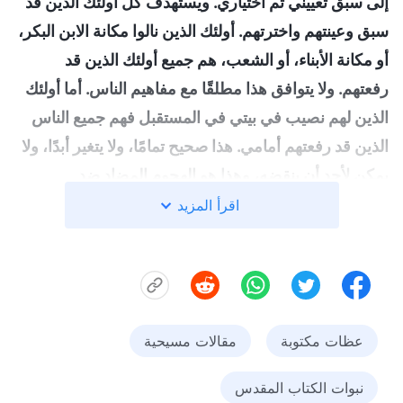
إلى سبْق تعييني ثم اختياري. ويستهدف كل أولئك الذين قد
سبق وعينتهم واخترتهم. أولئك الذين نالوا مكانة الابن البكر،
أو مكانة الأبناء، أو الشعب، هم جميع أولئك الذين قد
رفعتهم. ولا يتوافق هذا مطلقًا مع مفاهيم الناس. أما أولئك
الذين لهم نصيب في بيتي في المستقبل فهم جميع الناس
الذين قد رفعتهم أمامي. هذا صحيح تمامًا، ولا يتغير أبدًا، ولا
يمكن لأحد أن ينقضه، وهذا هو الهجوم المضاد ضد
الشيطان، وسوف يُرفع أي شخص سبقت وعينته أمامي
"
اقرأ المزيد
(الكلمة، ج. 1. ظهور الله وعمله. أقوال المسيح في البدء، الفصل
. تخبرنا هذه الكلمات أن الاختطاف لا يعني
الرابع بعد المائة)
الانتقال إلى السماء لمقابلة الرب كما تخيلنا؛ بل يعني
القدرة على قبول عمل الله الجديد وطاعته بعد سماع
عظات مكتوبة
مقالات مسيحية
صوته، واتباع خطى الحمل من قرب، والمجيء أمام الله
عندما يأتي إلى الأرض ويؤدي العمل. هذا وحده هو المعنى
نبوات الكتاب المقدس