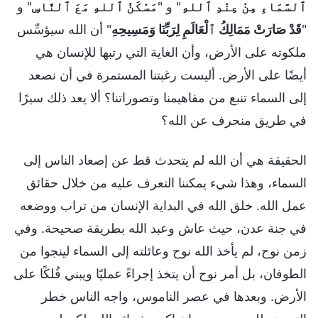
ٱلسَّمَاءِ مِنْ عِنْدِ ٱللهِ
" و "
مَسْكَنُ ٱللهِ مَعَ ٱلنَّاسِ
" و
"
قَدْ صَارَتْ مَمَالِكُ ٱلْعَالَمِ لِرَبِّنَا وَمَسِيحِهِ
" أن الله سيؤسِّس
ملكوته على الأرض، وأن الغاية التي رتبها للإنسان هي
أيضًا على الأرض. أليست رغبتنا المستمرة في أن نصعد
إلى السماء تنبع من مفاهيمنا وتصوراتنا؟ ألا يعد ذلك سيرًا
في طريق منحرف عن الله؟
الحقيقة هي أن الله لم يتحدث قط عن إصعاد الناس إلى
السماء، وهذا شيء يمكننا التعرف عليه من خلال حقائق
عمل الله. خلق الله في البداية الإنسان من تراب ووضعه
في جنة عدن، حيث عاش وعبد الله بطريقة صحيحة. وفي
زمن نوح، لم يأخذ الله نوح وعائلته إلى السماء لينجوا من
الطوفان، بل أمر نوح أن يتخذ إجراءً عمليًا ويبني فُلكًا على
الأرض. وبعدها في عصر الناموس، واجه الناس خطر