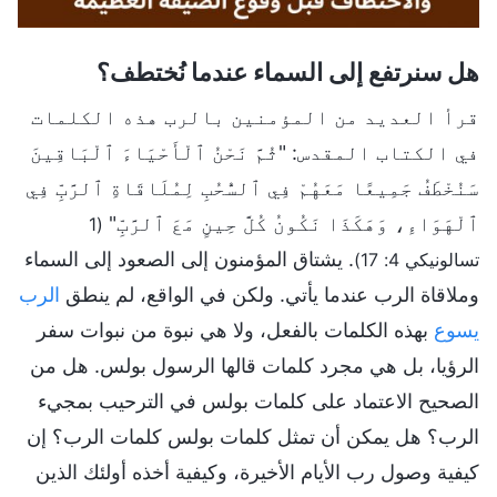
هل سنرتفع إلى السماء عندما نُختطف؟
قرأ العديد من المؤمنين بالرب هذه الكلمات
في الكتاب المقدس: "ثُمَّ نَحْنُ ٱلْأَحْيَاءَ ٱلْبَاقِينَ
سَنُخْطَفُ جَمِيعًا مَعَهُمْ فِي ٱلسُّحُبِ لِمُلَاقَاةِ ٱلرَّبِّ فِي
ٱلْهَوَاءِ، وَهَكَذَا نَكُونُ كُلَّ حِينٍ مَعَ ٱلرَّبِّ"
(1
. يشتاق المؤمنون إلى الصعود إلى السماء
تسالونيكي 4: 17)
وملاقاة الرب عندما يأتي. ولكن في الواقع، لم ينطق
الرب
يسوع
بهذه الكلمات بالفعل، ولا هي نبوة من نبوات سفر
الرؤيا، بل هي مجرد كلمات قالها الرسول بولس. هل من
الصحيح الاعتماد على كلمات بولس في الترحيب بمجيء
الرب؟ هل يمكن أن تمثل كلمات بولس كلمات الرب؟ إن
كيفية وصول رب الأيام الأخيرة، وكيفية أخذه أولئك الذين