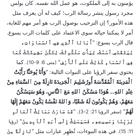
يؤمنون به إلى الملكوت، هو عمل الله نفسه. كان بولس
مجرد رسول ينشر رسالة الرب؛ كيف له أن يعرف مثل
هذه الأمور؟ إن الترحيب بوصول الرب هو أمر مهم للغاية،
أمر لا يمكننا حياله سوى الاعتماد على كلمات الرب يسوع.
قال الرب يسوع: "
أَبَانَا ٱلَّذِي فِي ٱلسَّمَاوَاتِ،
لِيَتَقَدَّسِ ٱسْمُكَ. لِيَأْتِ مَلَكُوتُكَ. لِتَكُنْ مَشِيئَتُكَ كَمَا
فِي ٱلسَّمَاءِ كَذَلِكَ عَلَى ٱلْأَرْضِ
"
. كما
(متى 6: 9-10)
يحتوي سفر الرؤيا على النبوات التالية: "
وَأَنَا يُوحَنَّا رَأَيْتُ
ٱلْمَدِينَةَ ٱلْمُقَدَّسَةَ أُورُشَلِيمَ ٱلْجَدِيدَةَ نَازِلَةً مِنَ ٱلسَّمَاءِ مِنْ
عِنْدِ ٱللهِ... هُوَذَا مَسْكَنُ ٱللهِ مَعَ ٱلنَّاسِ، وَهُوَ سَيَسْكُنُ
مَعَهُمْ، وَهُمْ يَكُونُونَ لَهُ شَعْبًا، وَٱللهُ نَفْسُهُ يَكُونُ مَعَهُمْ إِلَهًا
لَهُمْ
"
. "
قَدْ صَارَتْ مَمَالِكُ ٱلْعَالَمِ
(سفر الرؤيا 21: 2-3)
لِرَبِّنَا وَمَسِيحِهِ، فَسَيَمْلِكُ إِلَى أَبَدِ ٱلْآبِدِينَ
"
(رؤيا
. في هذه النبوءات، تُظهِر عبارات مثل "
نَازِلَةً مِنَ
11: 15)