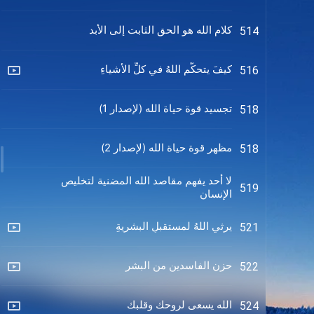
كلام الله هو الحق الثابت إلى الأبد
514
كيفَ يتحكَّم اللهُ في كلِّ الأشياءِ
516
تجسيد قوة حياة الله (لإصدار 1)
518
مظهر قوة حياة الله (لإصدار 2)
518
لا أحد يفهم مقاصد الله المضنية لتخليص
519
الإنسان
يرثي اللهُ لمستقبلِ البشريةِ
521
حزن الفاسدين من البشر
522
الله يسعى لروحك وقلبك
524