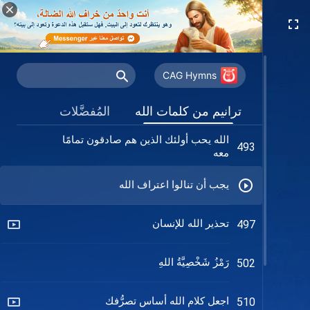
كن شخصًا يُرضي الله ويريح باله
490
الله يبارك مَن هم صادقون
491
CAG Hymns
كيف سيصير قدر المرء في النهاية؟
492
ترانيم من كلمات الله
المُفضَّلات
الله يحب أولئك الذين هم صادقون تمامًا
493
معه
يجب أن تنالوا اعتراف الله
تحذير الله للإنسان
497
رَمْزُ شَخْصِيَّةُ اللهِ
502
اجعل كلام الله أساس تصرُّفك
510