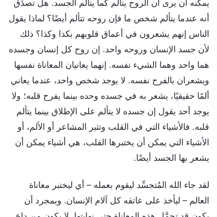
يمكنه أن يرى أن الروح يتألم كما يتألم الجسد. هل تصدِّق
أنه عندما يتألم شخص ما فإن روحه تتألم أيضًا؟ لماذا يقول
الناس إنهم يشعرون في أعماق قلوبهم بكذا وكذا؟ ذلك
لأن جسد الإنسان وروحه واحد. إن روح كل إنسان وجسده
هما واحد وهما الشيء نفسه. إنهما يعانيان المعاناة نفسها
ويشعران بالفرح نفسه. لا يوجد شخص واحد، عندما يعاني
ألمًا حقيقيًا، يشعر به في جسده وحده بينما يفرح قلبه؛ ولا
يوجد أحد يقول إن جسده لا يتألم على الإطلاق بينما يتألم
قلبه. فالأشياء التي في القلب وتثير المشاعر أو الألم، أو
الأشياء التي يمكن أن يختبرها القلب، هي أشياء يمكن أن
يشعر بها الجسد أيضًا.
لقد جاء الله المُتجسِّد ليقوم بعمله – أي ليختبر معاناة
العالم – ليأخذ على عاتقه كل آلام الإنسان. وبمجرد أن
يكون قد تحمَّل هذه المعاناة حتى نهايتها، لا يكون من داعٍ