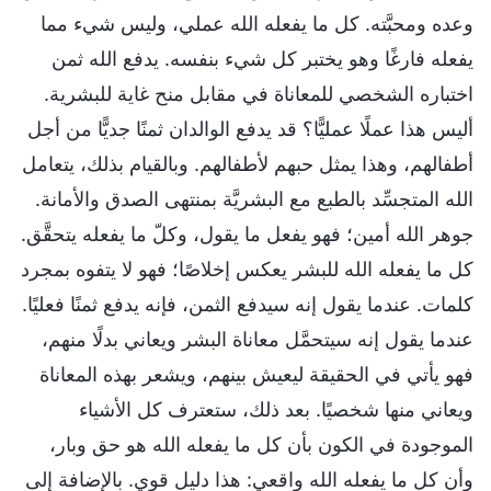
وعده ومحبَّته. كل ما يفعله الله عملي، وليس شيء مما
يفعله فارغًا وهو يختبر كل شيء بنفسه. يدفع الله ثمن
اختباره الشخصي للمعاناة في مقابل منح غاية للبشرية.
أليس هذا عملًا عمليًّا؟ قد يدفع الوالدان ثمنًا جديًّا من أجل
أطفالهم، وهذا يمثل حبهم لأطفالهم. وبالقيام بذلك، يتعامل
الله المتجسِّد بالطبع مع البشريَّة بمنتهى الصدق والأمانة.
جوهر الله أمين؛ فهو يفعل ما يقول، وكلّ ما يفعله يتحقَّق.
كل ما يفعله الله للبشر يعكس إخلاصًا؛ فهو لا يتفوه بمجرد
كلمات. عندما يقول إنه سيدفع الثمن، فإنه يدفع ثمنًا فعليًا.
عندما يقول إنه سيتحمَّل معاناة البشر ويعاني بدلًا منهم،
فهو يأتي في الحقيقة ليعيش بينهم، ويشعر بهذه المعاناة
ويعاني منها شخصيًا. بعد ذلك، ستعترف كل الأشياء
الموجودة في الكون بأن كل ما يفعله الله هو حق وبار،
وأن كل ما يفعله الله واقعي: هذا دليل قوي. بالإضافة إلى