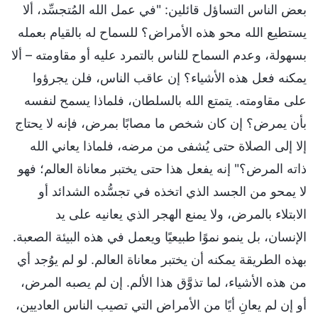
بعض الناس التساؤل قائلين: "في عمل الله المُتجسِّد، ألا
يستطيع الله محو هذه الأمراض؟ للسماح له بالقيام بعمله
بسهولة، وعدم السماح للناس بالتمرد عليه أو مقاومته – ألا
يمكنه فعل هذه الأشياء؟ إن عاقب الناس، فلن يجرؤوا
على مقاومته. يتمتع الله بالسلطان، فلماذا يسمح لنفسه
بأن يمرض؟ إن كان شخص ما مصابًا بمرض، فإنه لا يحتاج
إلا إلى الصلاة حتى يُشفى من مرضه، فلماذا يعاني الله
ذاته المرض؟" إنه يفعل هذا حتى يختبر معاناة العالم؛ فهو
لا يمحو من الجسد الذي اتخذه في تجسُّده الشدائد أو
الابتلاء بالمرض، ولا يمنع الهجر الذي يعانيه على يد
الإنسان، بل ينمو نموًا طبيعيًا ويعمل في هذه البيئة الصعبة.
بهذه الطريقة يمكنه أن يختبر معاناة العالم. لو لم يوُجد أي
من هذه الأشياء، لما تذوَّق هذا الألم. إن لم يصبه المرض،
أو إن لم يعانِ أيًا من الأمراض التي تصيب الناس العاديين،