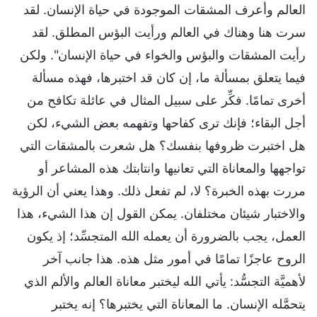
العالم وأعرف المشقات الموجودة في حياة الإنسان. لقد
سرت هنا وهناك في العالم ورأيت البؤس المطلق. لقد
رأيت المشقات والبؤس والخواء في حياة الإنسان". ولكن
فيما يتعلق بمسألة ما، إن كان قد اختبرها، فهذه مسألة
أخرى تمامًا. فكِّر على سبيل المثال في عائلة تكافح من
أجل البقاء؛ فإنك ترى كفاحها وتفهمه بعض الشيء، لكن
هل اختبرت ظروفها بنفسك؟ هل شعرت بالمشقات التي
تواجهها والمعاناة التي تعانيها وانتابتك هذه المشاعر أو
مررت بهذه الخبرة؟ لا، لم تفعل ذلك. وهذا يعني أن الرؤية
والاختبار شيئان مختلفان. يمكن القول إن هذا الشيء، هذا
العمل، يجب بالضرورة أن يعمله الله المتجسِّد؛ إذ يكون
الروح عاجزًا تمامًا في أمور مثل هذه. هذا جانب آخر
لأهميَّة التجسُّد: يأتي الله ليختبر معاناة العالم والألم الذي
يتحمَّله الإنسان. ما المعاناة التي يختبرها؟ إنه يختبر