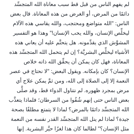
لم يفهم الناس من قبل قط سبب معاناة الله المتجسِّد
دائمًا من المرض، أو الغرض من هذه المعاناة. قال بعض
الناس: "الله متواضع ومحتجب، والله يقاسي هذه الآلام
ليخلِّص الإنسان، والله يحب الإنسان!" وهذا هو التفسير
المشوَّش الذي يقدِّمونه. هل يتحتَّم عليه أن يعاني هذه
الأشياء ليخلِّص البشريَّة؟ إن لم يتحمل الله المتجسِّد هذه
المعاناة، فهل كان يمكن أن يحقِّق الله ذاته خلاص
الإنسان؟ كان بإمكانه. ويقول البعض: "لا نحتاج في عصر
النعمة إلا إلى الصلاة إلى الله، ومن ثمَّ يمكن علاج أي
مرض بمجرد ظهوره. لم نتناول الدواء قط، وقد صلَّى
بعض الناس حتى إنهم شُفُوا من السرطان؛ فلماذا يتعذَّب
الله المتجسِّد دائمًا بالمرض؟ لماذا لا يتمتع مطلقًا بصحة
جيدة؟ لماذا لم ينل الله المتجسِّد القدر نفسه من النعمة
مثل الإنسان؟" لطالما كان هذا لغزًا حيَّر البشرية. إنها