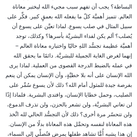
البساطة؟ يجب أن تفهم سبب مجيء الله ليختبر معاناة
العالم. تتميز أهميَّة كلّ ما يفعله الله بعمقٍ كبير. فكِّر على
سبيل المثال في صلب يسوع. لماذا تعيَّن على يسوع أن
يُصلب؟ ألم يكن لفداء البشريَّة بأسرها؟ وكذلك، توجد
أهميَّة عظيمة تجسُّد اللهِ حاليًا واختباره معاناة العالم –
إنهما لغرض الغاية الجميلة للبشريَّة. دائمًا ما يحقق الله
في عمله بالضبط الدرجة القصوى من العملية. لماذا يرى
الله الإنسان على أنه بلا خطيَّةٍ، وأن الإنسان يمكن أن ينعم
بفرصة جيدة للمثول أمام الله؟ ذلك لأن يسوع سُمِّر على
الصليب، وحمل خطايا الإنسان، وافتدى البشرية. فلماذا إذًا
لن تعاني البشريَّة، ولن تشعر بالحزن، ولن تذرف الدموع،
ولن تتحسّر مرة أخرى؟ ذلك لأن التجسُّد الحالي لله اتَّخذ
هذه المعاناة لنفسه وتحمَّل هذه المعاناة بدلًا من الإنسان.
إن هذا يشبه أُمًّا تشاهد طفلها يمرض فتُصلِّي إلى السماء،