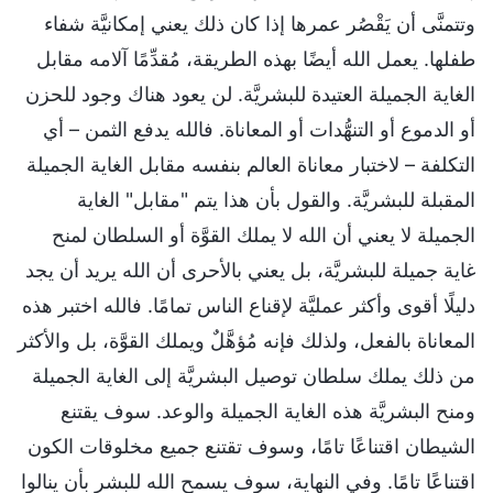
وتتمنَّى أن يَقْصُر عمرها إذا كان ذلك يعني إمكانيَّة شفاء
طفلها. يعمل الله أيضًا بهذه الطريقة، مُقدِّمًا آلامه مقابل
الغاية الجميلة العتيدة للبشريَّة. لن يعود هناك وجود للحزن
أو الدموع أو التنهُّدات أو المعاناة. فالله يدفع الثمن – أي
التكلفة – لاختبار معاناة العالم بنفسه مقابل الغاية الجميلة
المقبلة للبشريَّة. والقول بأن هذا يتم "مقابل" الغاية
الجميلة لا يعني أن الله لا يملك القوَّة أو السلطان لمنح
غاية جميلة للبشريَّة، بل يعني بالأحرى أن الله يريد أن يجد
دليلًا أقوى وأكثر عمليَّة لإقناع الناس تمامًا. فالله اختبر هذه
المعاناة بالفعل، ولذلك فإنه مُؤهَّلٌ ويملك القوَّة، بل والأكثر
من ذلك يملك سلطان توصيل البشريَّة إلى الغاية الجميلة
ومنح البشريَّة هذه الغاية الجميلة والوعد. سوف يقتنع
الشيطان اقتناعًا تامًا، وسوف تقتنع جميع مخلوقات الكون
اقتناعًا تامًا. وفي النهاية، سوف يسمح الله للبشر بأن ينالوا