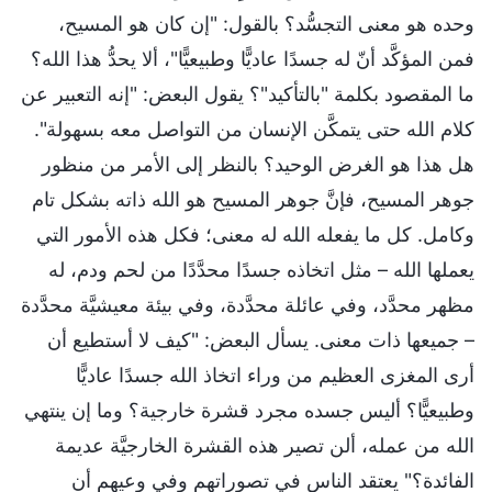
وحده هو معنى التجسُّد؟ بالقول: "إن كان هو المسيح،
فمن المؤكَّد أنّ له جسدًا عاديًّا وطبيعيًّا"، ألا يحدُّ هذا الله؟
ما المقصود بكلمة "بالتأكيد"؟ يقول البعض: "إنه التعبير عن
كلام الله حتى يتمكَّن الإنسان من التواصل معه بسهولة".
هل هذا هو الغرض الوحيد؟ بالنظر إلى الأمر من منظور
جوهر المسيح، فإنَّ جوهر المسيح هو الله ذاته بشكل تام
وكامل. كل ما يفعله الله له معنى؛ فكل هذه الأمور التي
يعملها الله – مثل اتخاذه جسدًا محدَّدًا من لحم ودم، له
مظهر محدَّد، وفي عائلة محدَّدة، وفي بيئة معيشيَّة محدَّدة
– جميعها ذات معنى. يسأل البعض: "كيف لا أستطيع أن
أرى المغزى العظيم من وراء اتخاذ الله جسدًا عاديًّا
وطبيعيًّا؟ أليس جسده مجرد قشرة خارجية؟ وما إن ينتهي
الله من عمله، ألن تصير هذه القشرة الخارجيَّة عديمة
الفائدة؟" يعتقد الناس في تصوراتهم وفي وعيهم أن