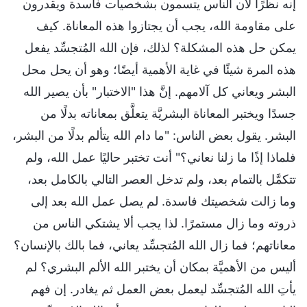
إنه نظرًا لأن الناس يتسمون بشخصيات فاسدة ويقدرون
على مقاومة الله، يجب أن يجتازوا هذه المعاناة. كيف
يمكن حل هذه المشكلة؟ لذلك، فإن الله المُتجسِّد يفعل
هذه المرة شيئًا في غاية الأهمية أيضًا؛ وهو أن يحل محل
البشر ويعاني كل آلامهم. إنَّ هذا "الاختبار" بأن يصير الله
جسدًا ويختبر المعاناة البشريَّة يتعلَّق بمعاناته بدلًا من
البشر. يقول بعض الناس: "ما دام الله يتألم بدلًا من البشر،
فلماذا إذًا ما زلنا نعاني؟" أنت تختبر حاليًا عمل الله، ولم
تتكمَّل بالتمام بعد، ولم تدخل العصر التالي بالكامل بعد،
وما زالت شخصيتك فاسدة. لم يصل عمل الله بعد إلى
ذروته وما زال مستمرًا. لذا يجب ألا يشتكي الناس من
معاناتهم؛ فما زال الله المُتجسِّد يعاني، فما بالك بالإنسان؟
أليس من الأهميَّة بمكان أن يختبر الله الألم البشري؟ لم
يأتِ الله المُتجسِّد ليعمل بعض العمل ثم يغادر. إن فهم