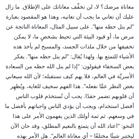
معاناة مرضك؟ لا، لن تخفِّف معاناتك على الإطلاق. ما زال
عليك أن تعاني ما يجب أن تعانيه، وهذا هو المقصود بعبارة
"لم ينل حظه منها". على سبيل المثال، المعاناة الناتجة عن
مرض ما، أو قيود البيئة التي تحيط بشخصٍ ما، لا يمكن
تخفيفها من خلال ملذات الجسد، والمسيح لم يأخذ هذه
الأشياء للتمتع بها. ولهذا يُقال: "لم ينل حظه منها". يفكر
بعض السخفاء فيقولون: "إذا لم ينل الله حظه من السعادة
الأسريَّة في العالم، فلا يهم كيف نستقبله؛ لأن الله سيعاني
بغض النظر عمَّا نفعله". هذا الفهم سخيف للغاية، ويُظهِر
أن قلوبهم تضمر حقدًا. يجب أن تُستخدَم قلوب الناس
أفضل استخدام، ويجب أن يؤدي الناس واجباتهم بأفضل ما
في وسعهم. ثم ثمة أولئك الذين يفهمون الأمر على هذا
النحو: "اعتاد الله أن يتمتع بالنعيم المطلق، وقد حان الآن
ليختبر شيئًا مختلفًا – أي معاناة العالم". هل الأمر بهذه