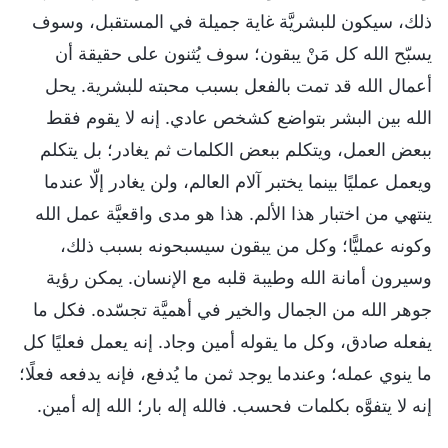
ذلك، سيكون للبشريَّة غاية جميلة في المستقبل، وسوف
يسبّح الله كل مَنْ يبقون؛ سوف يُثنون على حقيقة أن
أعمال الله قد تمت بالفعل بسبب محبته للبشرية. يحل
الله بين البشر بتواضع كشخص عادي. إنه لا يقوم فقط
ببعض العمل، ويتكلم ببعض الكلمات ثم يغادر؛ بل يتكلم
ويعمل عمليًا بينما يختبر آلام العالم، ولن يغادر إلّا عندما
ينتهي من اختبار هذا الألم. هذا هو مدى واقعيَّة عمل الله
وكونه عمليًّا؛ وكل من يبقون سيسبحونه بسبب ذلك،
وسيرون أمانة الله وطيبة قلبه مع الإنسان. يمكن رؤية
جوهر الله من الجمال والخير في أهميَّة تجسّده. فكل ما
يفعله صادق، وكل ما يقوله أمين وجاد. إنه يعمل فعليًا كل
ما ينوي عمله؛ وعندما يوجد ثمن ما يُدفع، فإنه يدفعه فعلًا؛
إنه لا يتفوَّه بكلمات فحسب. فالله إله بار؛ الله إله أمين.