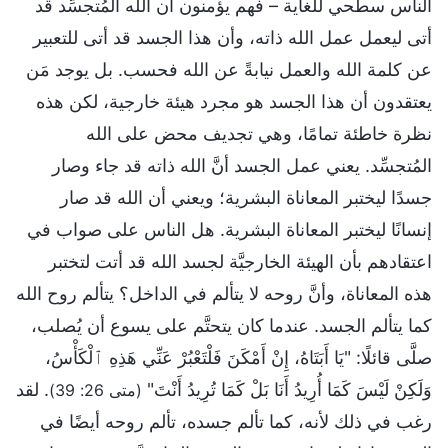
الناس سطحي للغاية – فهم يؤمنون أن الله المُتجسِّد قد
أتى ليعمل عمل الله ذاته، وأن هذا الجسد قد أتى للتعبير
عن كلمة الله والعمل نيابةً عن الله فحسب. بل يوجد مَن
يعتقدون أن هذا الجسد هو مجرد هيئة خارجية، لكن هذه
نظرة خاطئة تمامًا، وهي تجديف محض على الله
المُتجسِّد. يعني عمل الجسد أنَّ الله ذاته قد جاء وصار
جسدًا ليختبر المعاناة البشرية؛ ويعني أن الله قد صار
إنسانًا ليختبر المعاناة البشرية. هل الناس على صواب في
اعتقادهم بأن الهيئة الخارجيَّة لجسد الله قد أتت لتختبر
هذه المعاناة، وأنَّ روحه لا يتألم في الداخل؟ يتألم روح الله
كما يتألم الجسد. عندما كان يتحتَّم على يسوع أن يُصلب،
صلَّى قائلًا: "يَا أَبَتَاهُ، إِنْ أَمْكَنَ فَلْتَعْبُرْ عَنِّي هَذِهِ ٱلْكَأْسُ،
وَلَكِنْ لَيْسَ كَمَا أُرِيدُ أَنَا بَلْ كَمَا تُرِيدُ أَنْتَ"
. لقد
(متى 26: 39)
رغب في ذلك لأنه، كما تألم جسده، تألم روحه أيضًا في