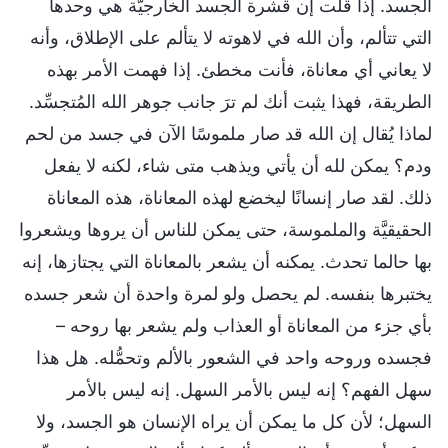
الجسد. إذا قلت إن قشرة الجسد الخارجيَّة هي وحدها
التي تتألم، وأن الله في لاهوته لا يتألم على الإطلاق، وأنه
لا يعاني أي معاناة، فأنت مخطئ. إذا فهمت الأمر بهذه
الطريقة، فهذا يثبت أنك لم ترَ جانب جوهر الله المُتجسِّد.
لماذا يُقال إن الله قد صار ملموسًا الآن في جسد من لحم
ودم؟ يمكن لله أن يأتي ويذهب متى شاء، لكنه لا يفعل
ذلك. لقد صار إنسانًا ليخضع لهذه المعاناة، هذه المعاناة
الحقيقيَّة والملموسة، حتى يمكن للناس أن يروها ويشعروا
بها حالما تحدث. يمكنه أن يشعر بالمعاناة التي يجتازها، إنه
يختبرها بنفسه. لم يحصل ولو لمرة واحدة أن شعر جسده
بأي جزء من المعاناة أو العذاب ولم يشعر بها روحه –
فجسده وروحه واحد في الشعور بالألم وتحمُّله. هل هذا
سهل الفهم؟ إنه ليس بالأمر السهل. إنه ليس بالأمر
السهل؛ لأن كل ما يمكن أن يراه الإنسان هو الجسد، ولا