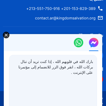
201-153-829-389+ 213-551-750-916+
contact.ar@kingdomsalvation.org
نزل ملكوت الله.
لقد نزلت المملكة بالفعل إلى الأرض! هل تريد دخوله؟
اعرف المزيد
تواصل معنا عبر Messenger
بارك الله في قلوبهم الله ، إذا كنت تريد أن تنال
بركات الله ، انقر فوق الزر للانضمام إلى مؤتمرنا
اتبعنا
على الإنترنت .
شروط الاستخدام
الخصوصية
شكر وتقدير
سياسة ملفات تعريف الارتباط