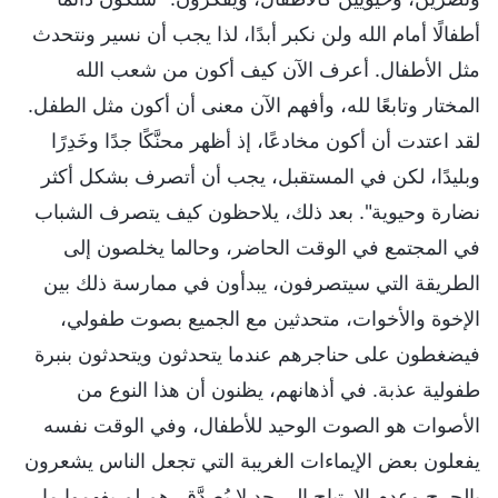
أطفالًا أمام الله ولن نكبر أبدًا، لذا يجب أن نسير ونتحدث
مثل الأطفال. أعرف الآن كيف أكون من شعب الله
المختار وتابعًا لله، وأفهم الآن معنى أن أكون مثل الطفل.
لقد اعتدت أن أكون مخادعًا، إذ أظهر محنَّكًا جدًا وخَدِرًا
وبليدًا، لكن في المستقبل، يجب أن أتصرف بشكل أكثر
نضارة وحيوية". بعد ذلك، يلاحظون كيف يتصرف الشباب
في المجتمع في الوقت الحاضر، وحالما يخلصون إلى
الطريقة التي سيتصرفون، يبدأون في ممارسة ذلك بين
الإخوة والأخوات، متحدثين مع الجميع بصوت طفولي،
فيضغطون على حناجرهم عندما يتحدثون ويتحدثون بنبرة
طفولية عذبة. في أذهانهم، يظنون أن هذا النوع من
الأصوات هو الصوت الوحيد للأطفال، وفي الوقت نفسه
يفعلون بعض الإيماءات الغريبة التي تجعل الناس يشعرون
بالحرج وعدم الارتياح إلى حدٍ لا يُصدَّق. هم لم يفهموا ما