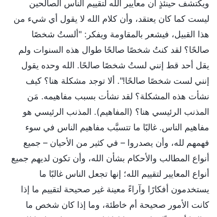
ويكتشف حينئذٍ أن معايير الله لتقييم الناس الصالحين
ليست كما كان يعتقد، وأن كلام الله لا يقول أي شيء من
هذا القبيل، فيشعر بالمقاومة ويفكر: "ألستُ شخصًا
صالحًا؟ لقد كنتُ شخصًا صالحًا طوال هذه السنوات ولم
يقل أحد قط إنني لستُ شخصًا صالحًا. الله وحده يقول
إنني لست شخصًا صالحًا!". ألا توجد مشكلة هنا؟ كيف
نشأت هذه المشكلة؟ لقد نشأت بسبب مفاهيمه. مَن
المذنب الرئيسي هنا؟ (المفاهيم). المذنب الرئيسي هو
مفاهيم الناس. غالبًا ما تتسبَّب مفاهيم الناس في سوء
فهمهم لله، وأن يصدروا – في كثير من الأحيان – جميع
أنواع المطالب والأحكام بشأن الله، وأن تكون لديهم جميع
أنواع المعايير لتقييم الله؛ إنها تجعل الناس غالبًا ما
يستخدمون أفكارًا وآراءً معينة غير صحيحة لتقييم ما إذا
كانت الأمور صحيحة أم خاطئة، وما إذا كان شخص ما