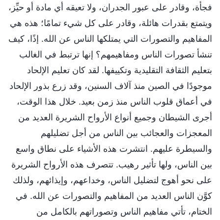
فجأة، وقادر على عبور الجدران، ولا تعيقه أي مادة أو حيِّز،
ويتمتع بقدرات هائلة، وقادر على كل شيء تمامًا؛ هذه هي
المفاهيم والتصورات التي يمتلكها الناس عن الله. إذًا، كيف
تنشأ تصورات الناس ومفاهيمهم؟ إنها ترتبط في الغالب
بتعليم الثقافة التقليدية وتكييفها. لقد كان تعليم الإلحاد
موجودًا في الصين منذ آلاف السنين، وقد زرع بذور الإلحاد
في أعماق قلوب الناس منذ زمن بعيد. خلال هذا الوقت،
أجرى الشيطان وجميع أنواع الأرواح الشريرة العديد من
المعجزات والعجائب بين الناس من أجل تضليلهم
والسيطرة عليهم. انتشرت هذه الأشياء على نطاق واسع
بين الناس، ولها تأثير رهيب. تتصرف هذه الأرواح الشريرة
على نحو أهوج لتضليل الناس، وخداعهم، وإيذائهم، ولذلك
كوَّن الناس العديد من المفاهيم والتصورات عن الله. في
الختام، تأتي مفاهيم الناس وتصوراتهم بالكامل من