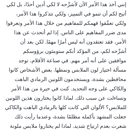
إنني آخذ هذا الأمر الآن لأشرِّحه لا لكي أدين أحدًا، بل لكي
أتيح لكم أن تنمو في التمييز، ولكي تتذكروا هذا الأمر،
ولكي تعمِّقوا فهمكم للمفاهيم من خلال هذا الأمر وتعرفوا
مدى ضرر المفاهيم على الناس. إذا لم أتحدث عن هذا
الأمر، فقد تعتقدون أنه ليس أمرًا مهمًا. لكن بعد أن
أشرِّحه لكم، من المؤكد أنكم ستومئون برؤوسكم
موافقين على أنه أمر مهم. في صناعة الأفلام، توجد
مسألة اختيار لون الملابس ونمطها. بعض الأشخاص كانوا
محافظين بشدة، ويستخدمون اللونين الرمادي الباهت
والكاكي على وجه التحديد. كنت في حيرة من هذا الأمر
وتساءلت عن سبب ذلك. لماذا كانوا يختارون هذين اللونين
للملابس؟ الألوان التي كانت كلها بالرمادي الباهت والكاكي
جعلت المشهد بأكمله مظلمًا بشدة، وعندما رأيت ذلك
شعرت بعدم ارتياح شديد. لماذا لم يختاروا ملابس ملونة