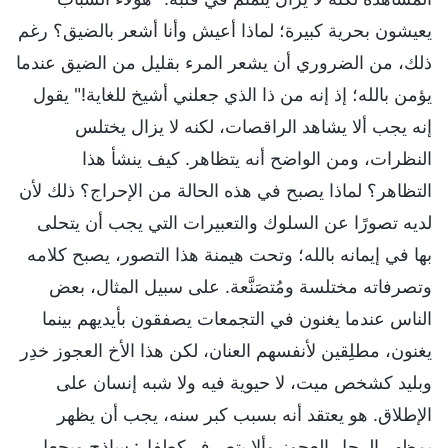
يعيشون بحرية كبيرة؛ لماذا أعيش وأنا أشعر بالضيق؟ رغم
ذلك، من الضروري أن يشعر المرء بقليل من الضيق عندما
يؤمن بالله؛ إذ إنه من ذا الذي جعلني أشيخ للغاية!" يقول
إنه يجب ألا يشاهد الراقصات، لكنه لا يزال يختلس
النظرات، ومن الواضح أنه يتظاهر. كيف ينشأ هذا
التظاهر؟ لماذا يصبح في هذه الحالة من الإحراج؟ ذلك لأن
لديه تصورًا عن السلوك والتعبيرات التي يجب أن يتحلى
بها في إيمانه بالله؛ وتحت هيمنة هذا التصور، يصبح كلامه
وتصرفاته مختلسة ومُتصَنَّعة. على سبيل المثال، بعض
الناس عندما يغنون في التجمعات يصفقون بأيديهم بينما
يغنون، مطلِقين لأنفسهم العنان، لكن هذا الأخ العجوز خدِر
وبليد كشخص ميت، لا حيوية فيه ولا شبه إنسان على
الإطلاق. هو يعتقد أنه بسبب كبر سنه، يجب أن يظهر
بمظهر الرجل العجوز وألا يتصرف كطفل: ساذج ويجعل