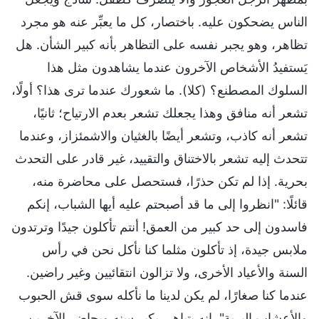
الناس يضحكون عليه. باختصار، كل ما يعبِّر عنه هو مجرد
تظاهر، وهو يجبر نفسه على التظاهر بأنه كبير الشأن. هل
يَستفيدُ الأشخاص الآخرون عندما يشاهدون مثل هذا
السلوك المصطنع؟ (كلا). ما شعورك عندما ترى هذا؟ أولًا،
تشعر أنه منافق وهذا يجعلك تشعر بعدم الارتياح؛ ثانيًا،
تشعر أنه كاذب، وتشعر أيضًا بالغثيان والاشمئزاز، وعندما
تتحدث إليه تشعر بالاختناق والتقييد، غير قادر على التحدث
بحرية. إذا لم تكن حذرًا، فستحصل على محاضرة منه،
قائلًا: "انظروا إلى ما قد أصبحتم عليه أيها الشباب، إنكم
فاسدون إلى حد كبير من العمق! أنتم تأكلون جيدًا وترتدون
ملابس جيدة، إذ تأكلون مثلما كنا نأكل نحن في رأس
السنة والأعياد الأخرى، ولا تزالون انتقائيين وغير راضين.
عندما كنا صغارًا، لم يكن لدينا ما نأكله سوى قش الحبوب
والأعشاب البرية". إنه يتباهى بكبر سنه ويحاضر الآخرين،