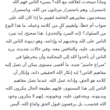
وماذا سيحدث لعلاقته مع الله؟ يسيء الناس فهم الله
باستمرار، وهم باستمرار مرتابون من الله، وباستمرار
يستخدمون معاييرهم الخاصة لتقييم ما إذا كان الله على
صواب أم خطأ، ولتقييم كلٍ من كلامه وعمله. ما هذا النوع
من السلوك؟ (إنه التمرد والتحدي). هذا صحيح، إنه تمرد
الناس على الله وتحديهم له وإدانته، وهو دينونة الناس لله،
والتجديف عليه، والتنافس معه، وفي حالات شديدة، يريد
الناس أن يأخذوا الله إلى المحكمة وأن ينخرطوا في
"صراع حاسم" ضده. ما أقصى مستوى يمكن أن تصل إليه
مفاهيم الناس؟ إنه إنكار الله الحقيقي ذاته، وإنكار أن
كلامه هو الحق، وإدانة عمل الله. عندما تصل مفاهيم
الناس إلى هذا المستوى، فإنهم بطبيعة الحال ينكرون الله،
ويدينونه، ويجدفون عليه، ويخونونه. إنهم لا ينكرون وجود
الله فحسب، بل يرفضون قبول الحق واتباع الله، أليس