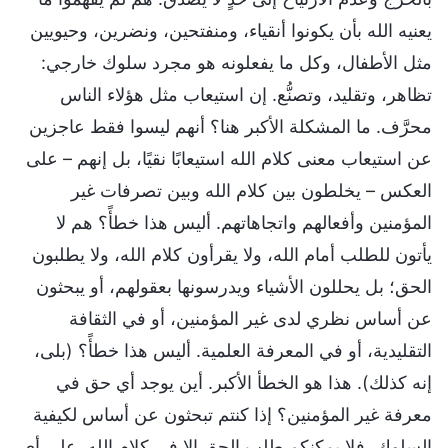
يعنيه الله بأن يكونوا أنقياء، ومنفتحين، ونضرين، وحيويين
مثل الأطفال، وكل ما يفعلونه هو مجرد سلوك خارجي:
تظاهر، وتقليد، وتصنُّع. إن استيعاب مثل هؤلاء الناس
محرَّف. ما المشكلة الأكبر هنا؟ أنهم ليسوا فقط عاجزين
عن استيعاب معنى كلام الله استيعابًا نقيًا، بل إنهم – على
العكس – يخلطون بين كلام الله وبين تصرفات غير
المؤمنين وأفعالهم واتجاهاتهم. أليس هذا خطأً؟ هم لا
يأتون للطلب أمام الله، ولا يقرأون كلام الله، ولا يطلبون
الحق؛ بل يحللون الأشياء ويدرسونها بعقولهم، أو يبحثون
عن أساس نظري لدى غير المؤمنين، أو في الثقافة
التقليدية، أو في المعرفة العلمية. أليس هذا خطأً؟ (بلى،
إنه كذلك). هذا هو الخطأ الأكبر. أين يوجد أي حق في
معرفة غير المؤمنين؟ إذا كنتم تبحثون عن أساس لكيفية
السلوك، فلا يمكنكم طلب الحق إلا في كلام الله. على أي