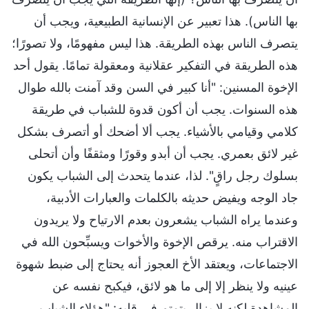
بها الناس). هذا تعبير عن الإنسانية الطبيعية، ويجب أن
يتصرف الناس بهذه الطريقة. هذا ليس مفهومًا، ولا تصورًا؛
هذه الطريقة في التفكير عقلانية ومعقولة تمامًا. يقول أحد
الإخوة المسنين: "أنا كبير في السن وقد آمنت بالله طوال
هذه السنوات. يجب أن أكون قدوة للشباب في طريقة
كلامي وقيامي بالأشياء. يجب ألا أضحك أو أتصرف بشكل
غير لائق بعمري. يجب أن أبدو وقورًا ومثقفًا وأن أتحلى
بسلوك رجل راقٍ". لذا، عندما يتحدث إلى الشباب يكون
جاد الوجه ويفيض حديثه بالكلمات والعبارات الأدبية،
وعندما يراه الشباب يشعرون بعدم الارتياح ولا يريدون
الاقتراب منه. يرقص الإخوة والأخوات ويسبِّحون الله في
الاجتماعات، ويعتقد الأخ العجوز أنه يحتاج إلى ضبط شهوة
عينيه ولا ينظر إلا إلى ما هو لائق، فيكبح نفسه عن
المشاهدة لكنه لا يزال يتمتم في قلبه: "هؤلاء الشباب