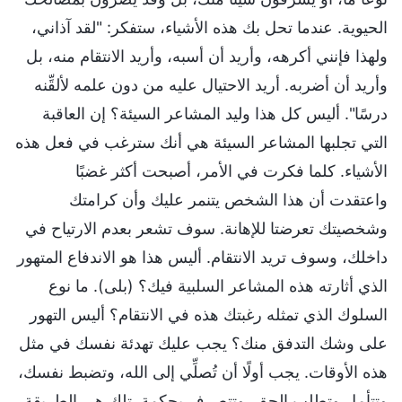
الحيوية. عندما تحل بك هذه الأشياء، ستفكر: "لقد آذاني،
ولهذا فإنني أكرهه، وأريد أن أسبه، وأريد الانتقام منه، بل
وأريد أن أضربه. أريد الاحتيال عليه من دون علمه لألقِّنه
درسًا". أليس كل هذا وليد المشاعر السيئة؟ إن العاقبة
التي تجلبها المشاعر السيئة هي أنك سترغب في فعل هذه
الأشياء. كلما فكرت في الأمر، أصبحت أكثر غضبًا
واعتقدت أن هذا الشخص يتنمر عليك وأن كرامتك
وشخصيتك تعرضتا للإهانة. سوف تشعر بعدم الارتياح في
داخلك، وسوف تريد الانتقام. أليس هذا هو الاندفاع المتهور
الذي أثارته هذه المشاعر السلبية فيك؟ (بلى). ما نوع
السلوك الذي تمثله رغبتك هذه في الانتقام؟ أليس التهور
على وشك التدفق منك؟ يجب عليك تهدئة نفسك في مثل
هذه الأوقات. يجب أولًا أن تُصلِّي إلى الله، وتضبط نفسك،
وتتأمل وتطلب الحق، وتتصرف بحكمة. تلك هي الطريقة