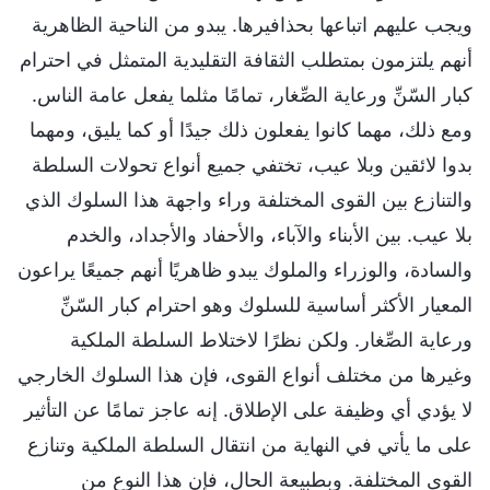
ويجب عليهم اتباعها بحذافيرها. يبدو من الناحية الظاهرية
أنهم يلتزمون بمتطلب الثقافة التقليدية المتمثل في احترام
كبار السّنِّ ورعاية الصِّغار، تمامًا مثلما يفعل عامة الناس.
ومع ذلك، مهما كانوا يفعلون ذلك جيدًا أو كما يليق، ومهما
بدوا لائقين وبلا عيب، تختفي جميع أنواع تحولات السلطة
والتنازع بين القوى المختلفة وراء واجهة هذا السلوك الذي
بلا عيب. بين الأبناء والآباء، والأحفاد والأجداد، والخدم
والسادة، والوزراء والملوك يبدو ظاهريًا أنهم جميعًا يراعون
المعيار الأكثر أساسية للسلوك وهو احترام كبار السّنِّ
ورعاية الصِّغار. ولكن نظرًا لاختلاط السلطة الملكية
وغيرها من مختلف أنواع القوى، فإن هذا السلوك الخارجي
لا يؤدي أي وظيفة على الإطلاق. إنه عاجز تمامًا عن التأثير
على ما يأتي في النهاية من انتقال السلطة الملكية وتنازع
القوى المختلفة. وبطبيعة الحال، فإن هذا النوع من