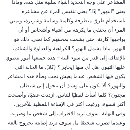
المشاعر على وجه التحديد أشياء سلبية مثل هذه. وماذا
يعني "التهور" إذًا؟ يعني تنفيس المرء عن مشاعره
باستخدام طرق متطرفة وكامنة وسلبية وشريرة، وتمني
المرء أن يختفي ما يكرهه من أشياء وأشخاص أو أن
يواجهوا كارثة، حتى يشمت بمحنتهم كما تمنى. ذلك هو
التهور. ماذا يشمل التهور؟ الكراهية والعداوة والشتائم،
بالإضافة إلى قدر من سوء النية – هذه جميعها أمور ينطوي
عليها التهور. هل أي منها إيجابي؟ (كلا). ما الحالة التي
يكون فيها الشخص عندما يعيش تحت وطأة هذه المشاعر
والتهور؟ ألا يكون على وشك أن يتحول إلى شيطان
مجنون؟ كلما أسأت لفظيًا للناس، ازددت غضبًا، وأصبحت
أكثر قسوة، ورغبت أكثر في الإساءة اللفظية للآخرين.
وفي النهاية، سوف تريد الاقتراب إلى شخص ما وضربه.
وعندما تضرب شخصًا ما، سوف تريد إصابته بجروح بالغة