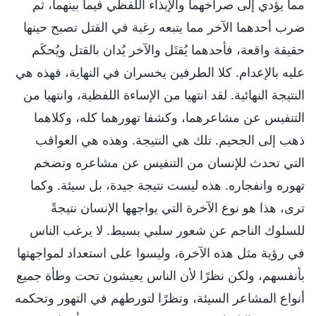
مما يؤدي إلى صراخهما والإيذاء اللفظي فيما بينهما، ثم
ضرب أحدهما الآخر مما يتبعه رغبة في القتل تصبح حينها
حقيقة واقعة، فأحدهما يُقتَل والآخر يُدان بالقتل ويُحكَم
عليه بالإعدام. كلا الطرفين يخسران في النهاية، فهذه هي
النتيجة النهائية. لقد انتهيا من الإساءة اللفظية، وانتهيا من
التنفيس عن مشاعرهما، وكشفا تهورهما كله، وكلاهما
ذهب إلى الجحيم. تلك هي النتيجة. وهذه هي العواقب
التي تحدث للإنسان من التنفيس عن مشاعره وتضخم
تهوره وانفجاره. هذه ليست نتيجة جيدة، بل سيئة. وكما
ترى، هذا هو نوع الآخرة التي يواجهها الإنسان نتيجةً
للسلوك الناجم عن شعور سلبي بسيط. لا يرغب الناس
في رؤية مثل هذه الآخرة، وليسوا على استعداد لمواجهتها
بأنفسهم، ولكن نظرًا لأن الناس يعيشون تحت وطأة جميع
أنواع المشاعر السيئة، ونظرًا لتورطهم في التهور وتحكمه