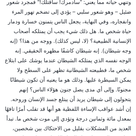
وتنهي حياته مما يعني: "سأدمرك! سأقتلك!" فمجرد شعور
ضئيل – وهو شعور سلبي – يؤدي إلى تضخم تهور المرء
وانفجاره، وفي النهاية، يجعل الناس يتمنون خسارة ودمار
حياة شخص ما. هل ذلك شيء يجب أن يمتلكه أصحاب
الإنسانية الطبيعية؟ (لا، ليس كذلك). ووجه من هذا؟ (إنه
وجه شيطان). إنه شيطان كاشفًا مظهره الحقيقي. إنه
الوجه نفسه الذي يمتلكه الشيطان عندما يوشك على ابتلاع
شخص ما، فطبيعته الشيطانية تظهر على السطح ولا
يمكن السيطرة عليها. وذلك هو ما يعنيه أن تكون شيطانًا
مجنونًا. وإلى أي مدى يصل جنون هؤلاء الناس؟ إنهم
يتحولون إلى شيطان يريد أن يبتلع جسد الإنسان وروحه.
إن أشد عواقب الإساءة اللفظية هو أنها قد تقلب أمرًا تافهًا
بمعدل مائة وثمانين درجة وتؤدي إلى موت شخص ما. تبدأ
العديد من المشكلات بقليل من الاحتكاك بين شخصين،