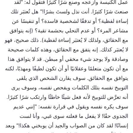
عمل الكنيسة وأزعجه وصنع شرًا كثيرًا فتقول له: "لقد
صنعتَ شرًا كثيرًا. أنت نذل ولستَ بشرًا!" هل تُعتبَر تلك
إساءة لفظية؟ أو تدفقًا لشخصية فاسدة؟ أو تنفيسًا عن
مشاعر المرء؟ أو عدم التحلي بحشمة تقية؟ (إنه يتوافق
مع الحقائق، ولذلك لا يُعتبَر إساءة لفظية). ذلك صحيح، فهو
لا يُعتبَر كذلك. إنه يتفق مع الحقائق، وهذه كلمات صحيحة
وصادقة ولا يوجد شيء مخفي أو مبطن. قد لا يتوافق هذا
مع أن تكون متعلمًا وعقلانيًا أو أن تكون لطيفًا ومهذبًا، لكنه
يتوافق مع الحقائق. سوف يقارن الشخص الذي يلقى
التوبيخ نفسه بتلك الكلمات ويفحص نفسه، وسوف يرى
أنه تعرَّض للتوبيخ لأنه فعل شيئًا خاطئًا وارتكب شرًا كثيرًا.
سوف يكره نفسه ويقول في قرارة نفسه: "إنني عديم
الجدوى حقًا! لا يفعل ما فعلته سوى غبي، وأنا لست
إنسانًا! لقد كان من الصواب والجيد أن يوبخني هكذا!" وبعد