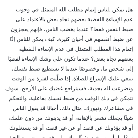
هل يمكن للناس إتمام مطلب الله المتمثل في وجوب
عدم الإساءة اللفظية بعضهم تجاه بعض بالاعتماد على
ضبط النفس فقط؟ عندما يغضب الناس، فإنهم يعجزون
عن ضبط أنفسهم في أحيان كثيرة. كيف يمكن للناس إذًا
إتمام هذا المطلب المتمثل في عدم الإساءة اللفظية
بعضهم تجاه بعض؟ عندما تكون على وشك الإساءة لفظيًا
إلى شخص ما، وخصوصًا عندما لا تستطيع ضبط نفسك،
ينبغي عليك الإسراع للصلاة. إذا صلَّيت لفترة من الوقت
وتضرعت لله بجدية، فسيتراجع غضبك على الأرجح. سوف
تتمكن في ذلك الوقت من ضبط نفسك بفاعلية، والتحكم
في مشاعرك وتهورك. مثال ذلك، أحيانًا قد يقول الناس
شيئًا يجعلك تشعر بالإهانة، أو قد يدينونك من دون علمك،
أو قد يؤذونك عن قصد أو عن غير قصد، أو قد يستغلونك
نوعًا ما، أو يسرقون شيئًا منك، بل وقد يضرون بمصالحك