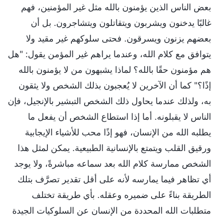
بعض الناس الذين يؤمنون بالله مثل غير المؤمنين، فهم
غالبًا يدخنون ويشربون ويتقاتلون ويتشاجرون. بل أن
بعضهم يزنون ويسرقون. فحتى سلوكهم غير مقيد ولا
يتوافق مع كلام الله، وعندما يراهم غير المؤمن يقول: "هل
هم مؤمنون حقًا بالله؟ لماذا يشبهون من لا يؤمنون بالله
إذًا؟" كما أن الآخرين لا يُعجبون بذلك الشخص ولا يثقون
به، ولذلك عندما يحاول ذلك الشخص التبشير بالإنجيل، فإن
الناس لا يقبلونه. أما إذا استطاع الشخص أن يفعل ما
يطلبه الله من الإنسان، فهو إذًا محب للأشياء الإيجابية
ورقيق القلب ويتمتع بالإنسانية الطبيعية. يمكن لمثل هذا
الشخص ممارسة كلام الله بعد سماعه مباشرةً، ولا يوجد
أي تظاهر فيما يمارسه لأنه على أقل تقدير تصرَّف بتلك
الطريقة بناءً على ضميره وعقله. بأي طريقة تختلف
متطلبات الله المحددة من الإنسان عن السلوكيات الجيدة