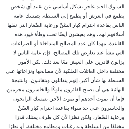
السلوك الجيد عاجز بشكل أساسي عن تقييد أي شخص
يطمع في العرش أو يطمح إلى السلطة. يتمسك عامة
الناس بقاعدة احترام كبار السّنِّ ورعاية الصِّغار التي نقلها
أسلافهم لهم، وهم يعيشون أيضًا تحت وطأة قيود هذه
القاعدة. مهما كان عدد المصالح المتداخلة أو الصراعات
التي تنشأ عند تعارض تلك المصالح، فإن عامة الناس لا
يزالون قادرين على العيش معًا بعد ذلك. لكن الأمور
مختلفة داخل العائلات الملكية لأن مصالحها ونزاعاتها على
السلطة لها شأن أكبر. إنهم يتقاتلون ويتقاتلون، والنتيجة
النهائية هي أن يصبح الفائزون ملوكًا والخاسرون مجرمين،
فإما أن يموت أحدهم أو يموت الآخر. يتمسك الرابحون
والخاسرون على حد سواء بقاعدة احترام كبار السّنِّ
ورعاية الصِّغار، ولكن نظرًا لأن كل طرف يمتلك قدرًا
مختلفًا من السلطة وله رغبات ومطامع مختلفة، أو نظرًا