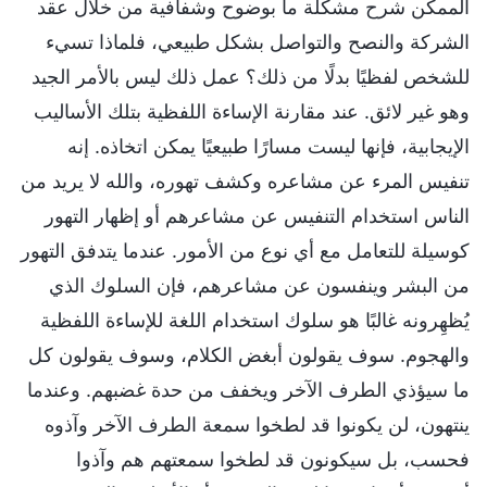
الممكن شرح مشكلة ما بوضوح وشفافية من خلال عقد
الشركة والنصح والتواصل بشكل طبيعي، فلماذا تسيء
للشخص لفظيًا بدلًا من ذلك؟ عمل ذلك ليس بالأمر الجيد
وهو غير لائق. عند مقارنة الإساءة اللفظية بتلك الأساليب
الإيجابية، فإنها ليست مسارًا طبيعيًا يمكن اتخاذه. إنه
تنفيس المرء عن مشاعره وكشف تهوره، والله لا يريد من
الناس استخدام التنفيس عن مشاعرهم أو إظهار التهور
كوسيلة للتعامل مع أي نوع من الأمور. عندما يتدفق التهور
من البشر وينفسون عن مشاعرهم، فإن السلوك الذي
يُظهِرونه غالبًا هو سلوك استخدام اللغة للإساءة اللفظية
والهجوم. سوف يقولون أبغض الكلام، وسوف يقولون كل
ما سيؤذي الطرف الآخر ويخفف من حدة غضبهم. وعندما
ينتهون، لن يكونوا قد لطخوا سمعة الطرف الآخر وآذوه
فحسب، بل سيكونون قد لطخوا سمعتهم هم وآذوا