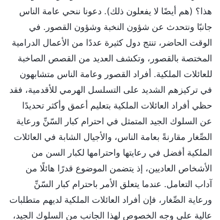
هذا؟ (هم أيضًا لا يفعلون ذلك). دعونا ننحي عامة الناس
جانبًا ونتحدث عن شؤون النخبة وشؤون القصور. في
الوقت الحاضر، تنتج دول كثيرة عددًا من الأعمال الدرامية
المختصة بالقصور، وتكشف العديد من القصص الصاخبة
للعائلات الملكية. أفراد القصور وعامة الناس متشابهون
في تركيزهم الشديد على التسلسل الهرمي للأقدمية، فقد
حظي أفراد العائلات الملكية بتعليم أعمق وأكثر تحديدًا
عن السلوك الجيد المتمثل في احترام كبار السّنِّ ورعاية
الصِّغار مقارنةً بعامة الناس، والأجيال الشابة في العائلات
الملكية أفضل في رعايتها واحترامها لكبار السن من
الأشخاص العاديين، إذ يتضمن الموضوع قدرًا هائلًا من
آداب التعامل. عندما يتعلق الأمر باحترام كبار السّنِّ
ورعاية الصِّغار، فإن أفراد العائلات الملكية لديهم متطلبات
عالية على وجه الخصوص لهذا الجانب من السلوك الجيد،