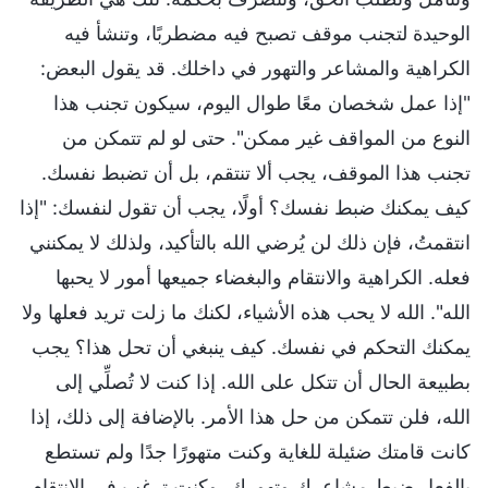
الوحيدة لتجنب موقف تصبح فيه مضطربًا، وتنشأ فيه
الكراهية والمشاعر والتهور في داخلك. قد يقول البعض:
"إذا عمل شخصان معًا طوال اليوم، سيكون تجنب هذا
النوع من المواقف غير ممكن". حتى لو لم تتمكن من
تجنب هذا الموقف، يجب ألا تنتقم، بل أن تضبط نفسك.
كيف يمكنك ضبط نفسك؟ أولًا، يجب أن تقول لنفسك: "إذا
انتقمتُ، فإن ذلك لن يُرضي الله بالتأكيد، ولذلك لا يمكنني
فعله. الكراهية والانتقام والبغضاء جميعها أمور لا يحبها
الله". الله لا يحب هذه الأشياء، لكنك ما زلت تريد فعلها ولا
يمكنك التحكم في نفسك. كيف ينبغي أن تحل هذا؟ يجب
بطبيعة الحال أن تتكل على الله. إذا كنت لا تُصلِّي إلى
الله، فلن تتمكن من حل هذا الأمر. بالإضافة إلى ذلك، إذا
كانت قامتك ضئيلة للغاية وكنت متهورًا جدًا ولم تستطع
بالفعل ضبط مشاعرك وتهورك، وكنت ترغب في الانتقام،