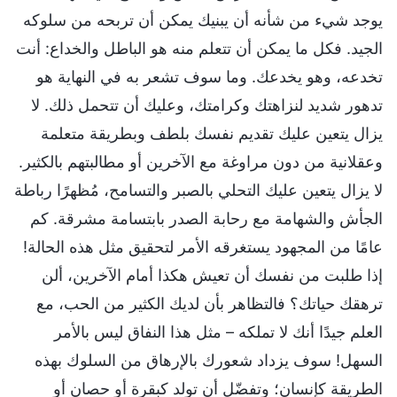
يوجد شيء من شأنه أن يبنيك يمكن أن تربحه من سلوكه
الجيد. فكل ما يمكن أن تتعلم منه هو الباطل والخداع: أنت
تخدعه، وهو يخدعك. وما سوف تشعر به في النهاية هو
تدهور شديد لنزاهتك وكرامتك، وعليك أن تتحمل ذلك. لا
يزال يتعين عليك تقديم نفسك بلطف وبطريقة متعلمة
وعقلانية من دون مراوغة مع الآخرين أو مطالبتهم بالكثير.
لا يزال يتعين عليك التحلي بالصبر والتسامح، مُظهرًا رباطة
الجأش والشهامة مع رحابة الصدر بابتسامة مشرقة. كم
عامًا من المجهود يستغرقه الأمر لتحقيق مثل هذه الحالة!
إذا طلبت من نفسك أن تعيش هكذا أمام الآخرين، ألن
ترهقك حياتك؟ فالتظاهر بأن لديك الكثير من الحب، مع
العلم جيدًا أنك لا تملكه – مثل هذا النفاق ليس بالأمر
السهل! سوف يزداد شعورك بالإرهاق من السلوك بهذه
الطريقة كإنسان؛ وتفضّل أن تولد كبقرة أو حصان أو