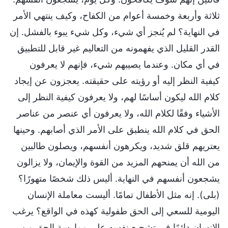
ثلاثة وأربعة وخمسة أعوام من الكفاح، وكيف ينتهي الأمر
في النهاية؟ لم يُنجز أي شيء، وكل شيء يبوء بالفشل. إن
القدر القليل الذي يفهمونه من التعاليم غير قابل للتطبيق
في أي مكان. وعندما يصيبهم شيء، فإنهم لا يعرفون
كيفية النظر إليه أو رؤيته على حقيقته. يعجزون عن إيجاد
كلام الله ليكون أساسًا لهم، ولا يعرفون كيفية النظر إلى
الأشياء وفقًا لكلام الله، ولا يعرفون أي عنصر من عناصر
الحق في كلام الله ينطبق على الأمر الذي أصابهم. وحينها
يعتريهم قلق شديد، ويكرهون أنفسهم، ويصلون طالبين
من الله أن يمنحهم المزيد من القوة والإيمان، ولا يزالون
يشجعون أنفسهم في النهاية. أليس ذلك شخصًا متهورًا؟
(بلى). إنه مثل الأطفال تمامًا. أليست معاملة الإنسان
اليومية للسعي إلى الحق طفولية كهذه في الواقع؟ يرغب
الإنسان دائمًا في تشجيع نفسه على ممارسة الحق من