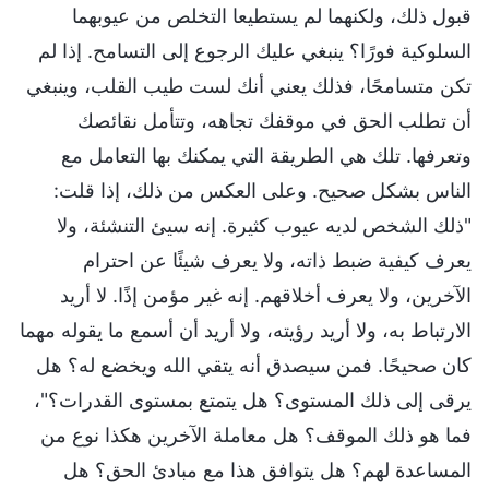
قبول ذلك، ولكنهما لم يستطيعا التخلص من عيوبهما
السلوكية فورًا؟ ينبغي عليك الرجوع إلى التسامح. إذا لم
تكن متسامحًا، فذلك يعني أنك لست طيب القلب، وينبغي
أن تطلب الحق في موقفك تجاهه، وتتأمل نقائصك
وتعرفها. تلك هي الطريقة التي يمكنك بها التعامل مع
الناس بشكل صحيح. وعلى العكس من ذلك، إذا قلت:
"ذلك الشخص لديه عيوب كثيرة. إنه سيئ التنشئة، ولا
يعرف كيفية ضبط ذاته، ولا يعرف شيئًا عن احترام
الآخرين، ولا يعرف أخلاقهم. إنه غير مؤمن إذًا. لا أريد
الارتباط به، ولا أريد رؤيته، ولا أريد أن أسمع ما يقوله مهما
كان صحيحًا. فمن سيصدق أنه يتقي الله ويخضع له؟ هل
يرقى إلى ذلك المستوى؟ هل يتمتع بمستوى القدرات؟"،
فما هو ذلك الموقف؟ هل معاملة الآخرين هكذا نوع من
المساعدة لهم؟ هل يتوافق هذا مع مبادئ الحق؟ هل