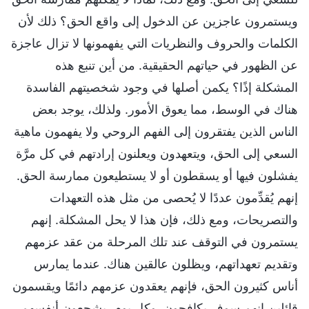
ويستمرون عاجزين عن الدخول إلى واقع الحق؟ ذلك لأن
الكلمات والحروف والنظريات التي يفهمونها لا تزال عاجزة
عن الظهور في حياتهم الحقيقية. من أين تنبع هذه
المشكلة إذًا؟ يكمن أصلها في وجود شخصيتهم الفاسدة
هناك في الوسط، مما يعوق الأمور. ولذلك، يوجد بعض
الناس الذين يفتقرون إلى الفهم الروحي ولا يفهمون ماهية
السعي إلى الحق، ويتعهدون ويعلنون إرادتهم في كل مرَّة
يفشلون فيها أو يسقطون أو لا يستطيعون ممارسة الحق.
إنهم يُقدِّمون عددًا لا يُحصى من مثل هذه التعهدات
والتصريحات، ومع ذلك، فإن هذا لا يحل المشكلة. إنهم
يستمرون في التوقف عند تلك المرحلة من عقد عزمهم
وتقديم تعهداتهم، ويظلون عالقين هناك. عندما يمارس
أناس كثيرون الحق، فإنهم يعقدون عزمهم دائمًا ويقسمون
قائلين إنهم سوف يكافحون. وكل يوم، يشجعون أنفسهم.