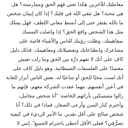
معاملتك للآخرين هكذا تعني فهم الحق وممارسته؟ هل
هي محبة؟ هل تتقي الله في قلبك؟ إذا كان إيمان شخص
ما بالله يفتقر حتى إلى أبسط معاني اللطف، فهل يمتلك
مثل هذا الشخص واقع الحق؟ إذا واصلت التمسك
بمفاهيمك، وظلت رؤيتك للناس والأشياء قائمة على
مشاعرك وانطباعاتك وتفضيلاتك ومفاهيمك، فذلك دليل
كاف على أنك لا تفهم ذرَّة من الحق وما زلت تعيش
معتمدًا على الفلسفات الشيطانية. وهو دليل كاف على
أنك لست محبًا للحق أو ساعيًا له. بعض الناس أبرار للغاية
في أعين أنفسهم. مهما عقدت الشركة معهم، فإنهم ما
زالوا متمسكين بآرائهم الخاصة: "أنا شخص مجامل،
وأحترم كبار السن وأرعى الصغار، فماذا في ذلك؟ أنا
شخص صالح على أقل تقدير. ما الأمر الرديء في كيفية
تصرُّفي؟ فعلى الأقل أحظى باحترام الجميع". إنني لا