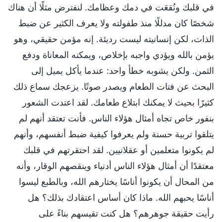
في قلبك ونُقعَت في دمك وعظامك. لنفترض مثلًا أن هناك
شخصًا كان مدللًا منذ طفولته ولا يعرف الكثير عن ضبط
الذات، لكن إنسانيته ليست رديئة. إنه مؤمن حقيقي، وهو
يؤمن بالله ويؤدي واجبه بإخلاص، ويمكنه المعاناة ودفع
الثمن. ولكن يشوبه خطأ واحد: عندما يأكل يميل إلى
البحث عن فتات الطعام ويصدر صوتًا. يزعجك سماع ذلك
كثيرًا بحيث لا يمكنك ابتلاع طعامك. لقد اعتدت الشعور
بنفور خاص تجاه أمثال هؤلاء الناس. فأنت تعتقد أنهم لم
يتلقوا تربية حسنة ولم يعرفوا كيفية ضبط أنفسهم، وأنهم
لم يكونوا متعلمين أو عقلانيين. لقد احتقرتهم في قلبك
معتقدًا أن أمثال هؤلاء الناس أدنياء وينقصهم الوقار، وأنه
من المحال أن يكونوا أناسًا يختارهم الله، وبالطبع ليسوا
أناسًا يحبهم الله. ماذا كان أساس اعتقادك بذلك؟ هل
رأيت حقيقة جوهرهم؟ هل كنت تقيسهم بناءً على