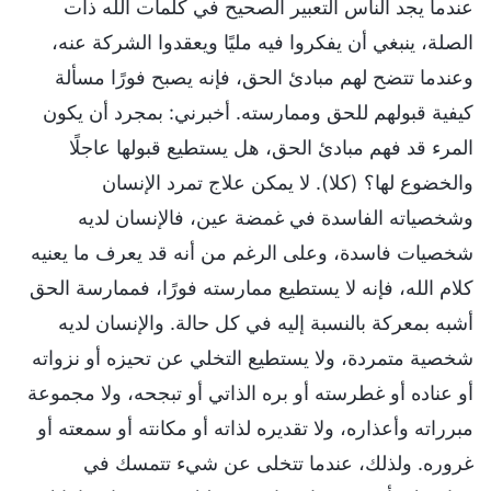
عندما يجد الناس التعبير الصحيح في كلمات الله ذات
الصلة، ينبغي أن يفكروا فيه مليًا ويعقدوا الشركة عنه،
وعندما تتضح لهم مبادئ الحق، فإنه يصبح فورًا مسألة
كيفية قبولهم للحق وممارسته. أخبرني: بمجرد أن يكون
المرء قد فهم مبادئ الحق، هل يستطيع قبولها عاجلًا
والخضوع لها؟ (كلا). لا يمكن علاج تمرد الإنسان
وشخصياته الفاسدة في غمضة عين، فالإنسان لديه
شخصيات فاسدة، وعلى الرغم من أنه قد يعرف ما يعنيه
كلام الله، فإنه لا يستطيع ممارسته فورًا، فممارسة الحق
أشبه بمعركة بالنسبة إليه في كل حالة. والإنسان لديه
شخصية متمردة، ولا يستطيع التخلي عن تحيزه أو نزواته
أو عناده أو غطرسته أو بره الذاتي أو تبجحه، ولا مجموعة
مبرراته وأعذاره، ولا تقديره لذاته أو مكانته أو سمعته أو
غروره. ولذلك، عندما تتخلى عن شيء تتمسك في