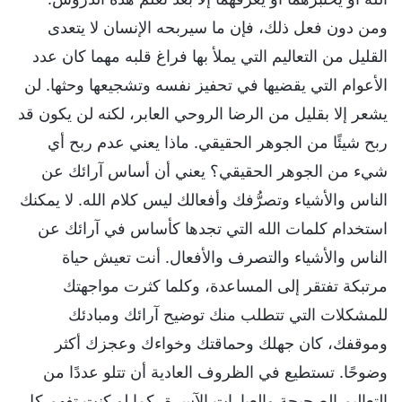
ومن دون فعل ذلك، فإن ما سيربحه الإنسان لا يتعدى
القليل من التعاليم التي يملأ بها فراغ قلبه مهما كان عدد
الأعوام التي يقضيها في تحفيز نفسه وتشجيعها وحثها. لن
يشعر إلا بقليل من الرضا الروحي العابر، لكنه لن يكون قد
ربح شيئًا من الجوهر الحقيقي. ماذا يعني عدم ربح أي
شيء من الجوهر الحقيقي؟ يعني أن أساس آرائك عن
الناس والأشياء وتصرُّفك وأفعالك ليس كلام الله. لا يمكنك
استخدام كلمات الله التي تجدها كأساس في آرائك عن
الناس والأشياء والتصرف والأفعال. أنت تعيش حياة
مرتبكة تفتقر إلى المساعدة، وكلما كثرت مواجهتك
للمشكلات التي تتطلب منك توضيح آرائك ومبادئك
وموقفك، كان جهلك وحماقتك وخواءك وعجزك أكثر
وضوحًا. تستطيع في الظروف العادية أن تتلو عددًا من
التعاليم الصحيحة والعبارات الآسرة، كما لو كنت تفهم كل