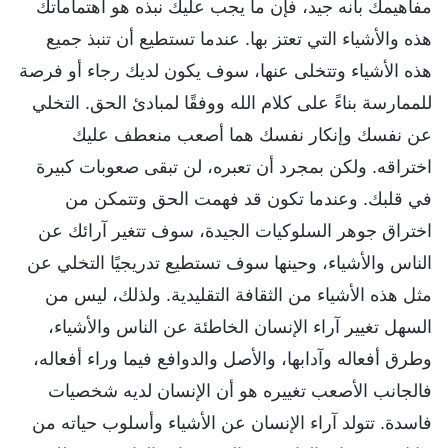
مفاهيمك بأنه جيد، فإن ما يجب عليك نبذه هو اهتماماتك
هذه والأشياء التي تعتز بها. عندما تستطيع أن تنبذ جميع
هذه الأشياء وتتخلى عنها، سوف يكون لديك رجاء أو فرصة
للممارسة بناءً على كلام الله ووفقًا لمبادئ الحق. التخلي
عن نفسك وإنكار نفسك هما أصعب منعطف عليك
اختراقه. ولكن بمجرد أن تعبره، لن تبقى صعوبات كبيرة
في قلبك. وعندما تكون قد فهمت الحق وتتمكن من
اختراق جوهر السلوكيات الجيدة، سوف تتغير آرائك عن
الناس والأشياء، وحينها سوف تستطيع تدريجيًا التخلي عن
مثل هذه الأشياء من الثقافة التقليدية. ولذلك، ليس من
السهل تغيير آراء الإنسان الخاطئة عن الناس والأشياء،
وطرق أفعاله وآدابها، والأصل والدوافع فيما وراء أفعاله،
فالجانب الأصعب تغييره هو أن الإنسان لديه شخصيات
فاسدة. تتولد آراء الإنسان عن الأشياء وأسلوب حياته من