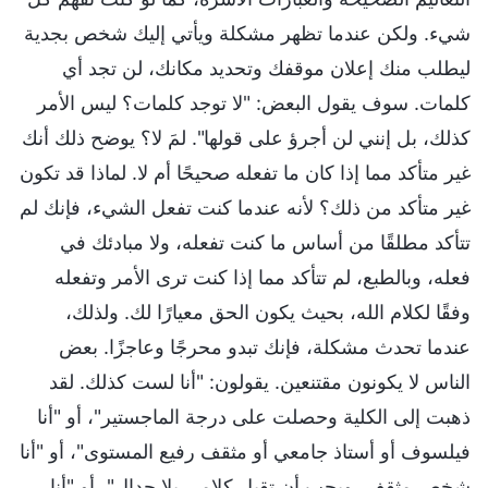
شيء. ولكن عندما تظهر مشكلة ويأتي إليك شخص بجدية
ليطلب منك إعلان موقفك وتحديد مكانك، لن تجد أي
كلمات. سوف يقول البعض: "لا توجد كلمات؟ ليس الأمر
كذلك، بل إنني لن أجرؤ على قولها". لمَ لا؟ يوضح ذلك أنك
غير متأكد مما إذا كان ما تفعله صحيحًا أم لا. لماذا قد تكون
غير متأكد من ذلك؟ لأنه عندما كنت تفعل الشيء، فإنك لم
تتأكد مطلقًا من أساس ما كنت تفعله، ولا مبادئك في
فعله، وبالطبع، لم تتأكد مما إذا كنت ترى الأمر وتفعله
وفقًا لكلام الله، بحيث يكون الحق معيارًا لك. ولذلك،
عندما تحدث مشكلة، فإنك تبدو محرجًا وعاجزًا. بعض
الناس لا يكونون مقتنعين. يقولون: "أنا لست كذلك. لقد
ذهبت إلى الكلية وحصلت على درجة الماجستير"، أو "أنا
فيلسوف أو أستاذ جامعي أو مثقف رفيع المستوى"، أو "أنا
شخص مثقف، ويجب أن تقبل كلامي بلا جدال"، أو "أنا