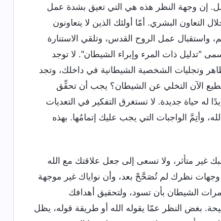
. إن وجهة النظر هذه هي التي تعيق بشدة عمل
التعاون البشري. أمّا أولئك الذين لا يتعاونون
 واستقبال عمل الروح القدس، وتلقي الاستنارة
سمى "تدليل ذات المرء وإبراء الشيطان". لا توجد
مظاهر وتجليات الشخصية الشيطانية في داخلك، وتجد
يع الآن التخلي عن الشيطان؟ يجب أن تحقِّق
ًا له حياة جديدة. لا تستغرق التفكير في التعديات
ه، وأتِمَّ الواجبات التي يجب عليك إتمامُها. بهذه
ك غير متأثر، ولا تسعى إلى جعل علاقتك مع الله
 وجهات نظرك لم تُصَحَّحْ بعد، وأن نواياك غير موجهة
مؤامرات الشيطان بأن تسود، ولتحقيق أهدافك
ة. بغض النظر عمّا يقوله الله أو طريقة قوله، يظل