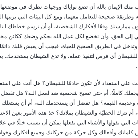
 منك الإيمان بالله أن تضع نواياك ووجهات نظرك في موضعها 
 وطريقة صحيحة للتعامل معهما، ومع كل البيئات التي يرتبها الل
تكون ممارستك وفقًا لأفكارك الشخصية، أو أن ترسم خططك التاف
 إلى الحق، وأن تخضع لكل عمل الله بحكم وضعك ككائن مخلو
ا وتدخل في الطريق الصحيح للحياة، فيجب أن يعيش قلبك دائمًا ف
للشيطان أي فرص لتنفيذ عمله، ولا تدع الشيطان يستخدمك. يجب
ت على استعداد لأن تكون خادمًا للشيطان؟ هل أنت على استعد
جعلك كاملًا، أم حتى تصبح شخصية ضد لعمل الله؟ هل تفضل أن 
 وعديمة القيمة؟ هل تفضل أن يستخدمك الله، أم أن يستغلك ا
، أم تترك الخطيّة والشيطان يملآنك؟ خذ هذه الأمور بعين الاعتب
ت التي تقولها والأشياء التي تفعلها يمكن أن تسبب خللًا في عل
كلماتك وأفعالك وكل حركة من حركاتك وجميع أفكارك وخواطرك