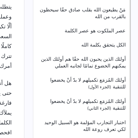
يتطلب
مَنْ يطيعون الله بقلب صادق حقًا سيحظون
بالقرب من الله
وعمله
ألّا 
عصر الملكوت هو عصر الكلمة
السعي
الكل يتحقق بكلمة الله
كاملً
تترك 
أولئك الذين يحبون الله حقًا هم أولئك الذين
يمكنهم الخضوع تمامًا لجانبه العملي
أمرك.
أولئك المُزمَع تكميلهم لا بدّ أنْ يخضعوا
هل أن
للتنقية
(الجزء الأول)
حتى ي
أولئك المُزمَع تكميلهم لا بدّ أنّ يخضعوا
فارغة
للتنقية
(الجزء الثاني)
يملآك
اختبار التجارب المؤلمة هو السبيل الوحيد
الكلما
لكي تعرف روعة الله
افحص 