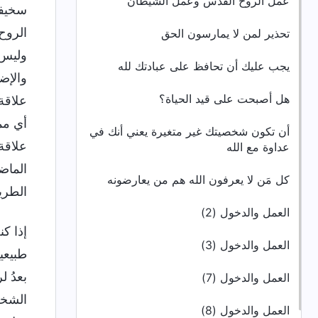
عمل الروح القدس وعمل الشيطان
سخيفة
الروح
تحذير لمن لا يمارسون الحق
وليس 
يجب عليك أن تحافظ على عبادتك لله
والإضا
هل أصبحت على قيد الحياة؟
علاقة
أي مم
أن تكون شخصيتك غير متغيرة يعني أنك في
علاقة
عداوة مع الله
الماضي
كل مَن لا يعرفون الله هم من يعارضونه
الطري
العمل والدخول (2)
إذا ك
العمل والدخول (3)
طبيعية
بعدُ 
العمل والدخول (7)
الشخص
العمل والدخول (8)