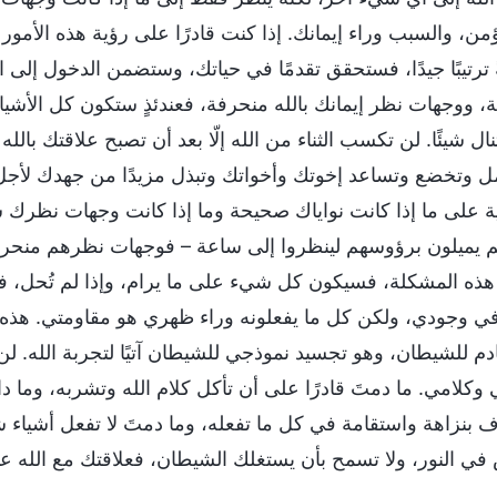
تؤمن، والسبب وراء إيمانك. إذا كنت قادرًا على رؤية هذه ال
ً ترتيبًا جيدًا، فستحقق تقدمًا في حياتك، وستضمن الدخول إلى ا
ة، ووجهات نظر إيمانك بالله منحرفة، فعندئذٍ ستكون كل الأشي
ال شيئًا. لن تكسب الثناء من الله إلّا بعد أن تصبح علاقتك بال
ل وتخضع وتساعد إخوتك وأخواتك وتبذل مزيدًا من جهدك لأجل الل
ة على ما إذا كانت نواياك صحيحة وما إذا كانت وجهات نظرك سلي
م يميلون برؤوسهم لينظروا إلى ساعة – فوجهات نظرهم منحرفة،
هذه المشكلة، فسيكون كل شيء على ما يرام، وإذا لم تُحل
 في وجودي، ولكن كل ما يفعلونه وراء ظهري هو مقاومتي. هذه
دم للشيطان، وهو تجسيد نموذجي للشيطان آتيًا لتجربة الله. لن 
وكلامي. ما دمتَ قادرًا على أن تأكل كلام الله وتشربه، وما دام
 بنزاهة واستقامة في كل ما تفعله، وما دمتَ لا تفعل أشياء شائن
في النور، ولا تسمح بأن يستغلك الشيطان، فعلاقتك مع الله ع