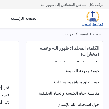
نرحّب بكل الساعين المشتاقين إلى ظهور الله!
من المهم جدًا إقامة علاقة طبيعية مع الله
الصفحة الرئيسية
ا
حياة روحية طبيعية تقود الناس إلى المسار
الصحيح
الصفحة الرئيسية
قراءات
وعود لأولئك الذين كمّلهم الله
الكلمة، المجلد 1: ظهور الله وعمله
ينبغي أن يُعاقَب الشرير
(مختارات)
كيف تخدم في انسجام مع إرادة الله
كيفية معرفة الحقيقة
فيما يتعلق بحياة روحية عادية
في إي
مناقشة حياة الكنيسة والحياة الحقيقية
فسيضي
كما أ
حول استخدام الله للإنسان