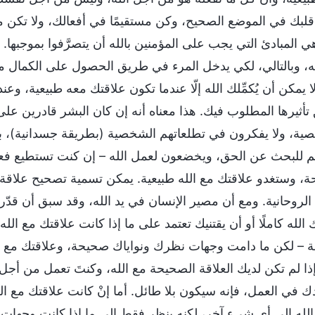
لبك في الموضع الصحيح، وكن مستقيمًا في أفعالك، ولا تكن منق
ي المبادئ التي يجب على المؤمنين بالله أن يتصرَّفوا بموجب
ه، وبالتالي، لكي يدخل المرء في طريق الحصول على الكمال من ال
لا يمكن أن يُكمِّلك الله إلّا عندما تكون علاقتك معه طبيعية، وع
 تأثيرها المطلوب فيك. هذا معناه أنه إن كان البشر قادرين ع
ية، ولا يفكرون في تطلعاتهم الشخصية (بطريقة جسدانية)، ب
 للبحث عن الحق، ويخضعون لعمل الله – إن كنت تستطيع فعل 
، وستغدو علاقتك مع الله طبيعية. يمكن تسمية تصحيح علاقة ا
الروحانية. ومع أن مصير الإنسان في يد الله، وقد سبق أن قدّره 
الله كاملًا أو أن يقتنيك تعتمد على ما إذا كانت علاقتك مع الل
ة – لكن ما دامت وجهات نظرك ونواياك صحيحة، وعلاقتك مع ال
 إذا لم تكن لديك العلاقة الصحيحة مع الله، وكنتَ تعمل من 
دك في العمل، فإنه سيكون بلا طائل. أما إنْ كانت علاقتك مع ا
الله إلى أي شيء آخر، لكنه ينظر فقط إلى ما إذا كانت وجهات 