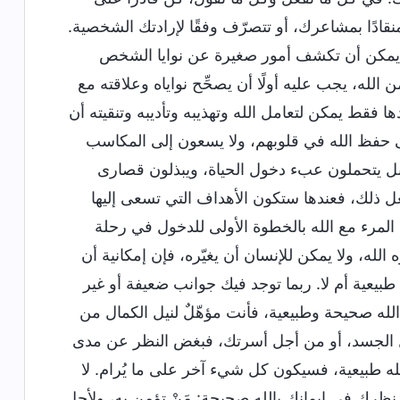
ادًا بمشاعرك، أو تتصرّف وفقًا لإرادتك الشخصية.
ها. يمكن أن تكشف أمور صغيرة عن نوايا الشخص
له، يجب عليه أولًا أن يصحِّح نواياه وعلاقته مع
ندها فقط يمكن لتعامل الله وتهذيبه وتأديبه وتنقيته أن
لى حفظ الله في قلوبهم، ولا يسعون إلى المكاسب
ل يتحملون عبء دخول الحياة، ويبذلون قصارى
ذلك، فعندها ستكون الأهداف التي تسعى إليها
لمرء مع الله بالخطوة الأولى للدخول في رحلة
الله، ولا يمكن للإنسان أن يغيّره، فإن إمكانية أن
ه طبيعية أم لا. ربما توجد فيك جوانب ضعيفة أو غير
له صحيحة وطبيعية، فأنت مؤهّلٌ لنيل الكمال من
أجل الجسد، أو من أجل أسرتك، فبغض النظر عن مدى
لله طبيعية، فسيكون كل شيء آخر على ما يُرام. لا
نظرك في إيمانك بالله صحيحة: مَنْ تؤمن به، ولأجل