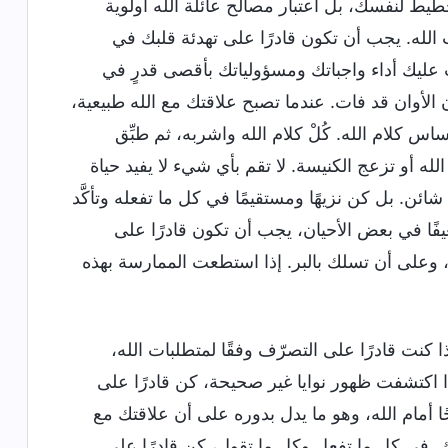
طيط لنفسك، بل اعتبار مصالح عائلة الله أولوية
لله. يجب أن تكون قادرًا على تهدئة قلبك في
 عليك أداء واجباتك ومسؤولياتك بأقصى قدرٍ في
 الأوان قد فات. عندما تصبح علاقتك مع الله طبيعية،
كلام الله. كُلْ كلام الله واشربه، ثم طبِّق
ه أو تزعج الكنيسة. لا تقم بأي شيء لا يفيد حياة
ئن. بل كن نزيهًا ومستقيمًا في كل ما تفعله وتأكَّد
فًا في بعض الأحيان، يجب أن تكون قادرًا على
، وعلى أن تسلك بالبر. إذا استطعت الممارسة بهذه
نت قادرًا على التصرّف وفقًا لمتطلبات الله،
ا اكتشفت ظهور نوايا غير صحيحة، كن قادرًا على
ا أمام الله، وهو ما يدل بدوره على أن علاقتك مع
. في كل ما تفعل وكل ما تقول، كن قادرًا على