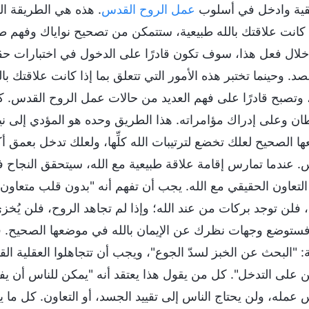
قية وادخل في أسلوب
عمل الروح القدس
. هذه هي الطريقة ال
ا كانت علاقتك بالله طبيعية، ستتمكن من تصحيح نواياك وفهم طب
لال فعل هذا، سوف تكون قادرًا على الدخول في اختبارات ح
. وحينما تختبر هذه الأمور التي تتعلق بما إذا كانت علاقتك بال
ا، وتصبح قادرًا على فهم العديد من حالات عمل الروح القدس. كما
ان وعلى إدراك مؤامراته. هذا الطريق وحده هو المؤدي إلى ني
ا الصحيح لعلك تخضع لترتيبات الله كلِّها، ولعلك تدخل بعمق 
. عندما تمارس إقامة علاقة طبيعية مع الله، سيتحقق النجاح
التعاون الحقيقي مع الله. يجب أن تفهم أنه "بدون قلب متعاو
، فلن توجد بركات من عند الله؛ وإذا لم تجاهد الروح، فلن يُخز
، فستوضع وجهات نظرك عن الإيمان بالله في موضعها الصحيح. في
لة: "البحث عن الخبز لسدّ الجوع"، ويجب أن تتجاهلوا العقلية ا
ن على التدخل". كل من يقول هذا يعتقد أنه "يمكن للناس أن يف
 عمله، ولن يحتاج الناس إلى تقييد الجسد، أو التعاون. كل ما 