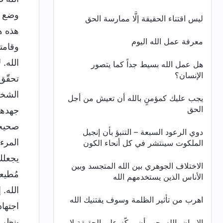
وضع ق
ليس اقتناء الحقيقة إلَّا ممارسة الحق
هذه ه
معرفة عمل الله اليوم
وقامت
الله. 
هل عمل الله بسيط جداً كما يتصور
الإنسان؟
تحقّق
الشخص
يجب عليك كمؤمنٍ بالله أن تعيش من أجل
الحق
جهدهم
صحيحة
دوي الرعود السبعة – التنبؤ بأن إنجيل
المرء 
الملكوت سينتشر في كل أنحاء الكون
يجعلك 
الاختلاف الجوهري بين الله المتجسد وبين
مُطيع
الأناس الذين يستخدمهم الله
الله.
اهرب من تأثير الظلمة وسوف يقتنيك الله
اجتها
ينظر 
الإيمان بالله يجب أن يركّز على الحقيقة لا