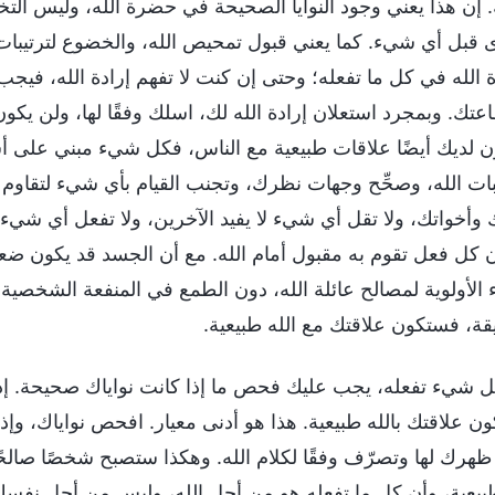
. إن هذا يعني وجود النوايا الصحيحة في حضرة الله، وليس التخ
قبل أي شيء. كما يعني قبول تمحيص الله، والخضوع لترتيبات ا
الله في كل ما تفعله؛ وحتى إن كنت لا تفهم إرادة الله، فيجب
عتك. وبمجرد استعلان إرادة الله لك، اسلك وفقًا لها، ولن يكون
 لديك أيضًا علاقات طبيعية مع الناس، فكل شيء مبني على أساس 
ات الله، وصحِّح وجهات نظرك، وتجنب القيام بأي شيء لتقاوم الل
 وأخواتك، ولا تقل أي شيء لا يفيد الآخرين، ولا تفعل أي شيء شا
 كل فعل تقوم به مقبول أمام الله. مع أن الجسد قد يكون ضعي
 الأولوية لمصالح عائلة الله، دون الطمع في المنفعة الشخصية
قة، فستكون علاقتك مع الله طبيعية.
 شيء تفعله، يجب عليك فحص ما إذا كانت نواياك صحيحة. إذا ك
ن علاقتك بالله طبيعية. هذا هو أدنى معيار. افحص نواياك، وإذ
 ظهرك لها وتصرّف وفقًا لكلام الله. وهكذا ستصبح شخصًا صالحً
طبيعية، وأن كل ما تفعله هو من أجل الله، وليس من أجل نفسك