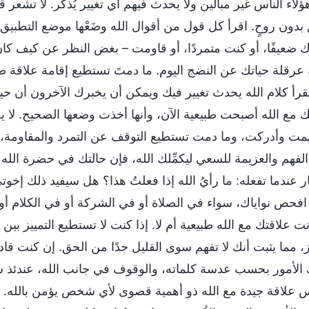
ؤلاء الناس غير مبالين ولا يحدث فيهم أي تغيير يُذكر. لا تشع
بدون روحٍ. اقرأ كل قول من أقوال الله وضَعْها موضع التطبيق 
ضعيفًا، أو كنت متمردًا، أو قاومت – بغض النظر عن كيف كان
 عرقلة حياتك عن النضج اليوم. ما دمتَ تستطيع إقامة علاقة ط
قرأ كلام الله يحدث تغيير فيك ويمكن أن يخبرك الآخرون أن حي
ك مع الله أصبحت طبيعية الآن، وأنها أخذت وضعها الصحيح. لا 
مت وأدركت، وما دمت تستطيع التوقف عن التمرد والمقاومة،
الفهم والعزيمة للسعي ليكمِّلك الله، فإن حالتك في حضرة الله
بار عندما تفعله: ما رأيُ الله إذا فعلتُ هذا؟ هل سيفيد ذلك إ
 افحص نواياك، سواء في الصلاة أو في الشركة أو في الكلام أو 
نت علاقتك مع الله طبيعية أم لا. إذا كنت لا تستطيع التمييز بي
يز، مما يثبت أنك لا تفهم سوى القليل جدًا من الحق. إن كنت ق
 الأمور بحسب عدسة كلماته، والوقوف في جانب الله، عندئذ
 علاقة جيدة مع الله ذو أهمية قصوى لأي شخص يؤمن بالله. ي