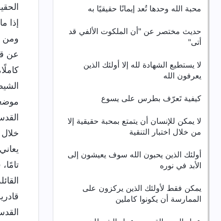
الحقي
محبة الله وحدها تُعد إيمانًا حقيقيًا به
إذا م
حديث مختصر عن "أن الملكوت الألفي قد
ومن خ
أتى"
عن قصد
لا يستطيع الشهادة لله إلا أولئك الذين
كاملً
يعرفون الله
الشيط
كيفية تَعرّف بطرس على يسوع
موضعه
القدس
لا يمكن للإنسان أن يتمتع بمحبة حقيقية إلا
من خلال اختبار التنقية
خلال 
يعاني
أولئك الذين يحبون الله سوف يعيشون إلى
تامًا
الأبد في نوره
القائ
يمكن فقط لأولئك الذين يركزون على
قادري
الممارسة أن يكونوا كاملين
القدس