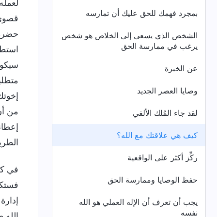
لعمله
بمجرد فهمك للحق عليك أن تمارسه
قصوى 
حضرة 
الشخص الذي يسعى إلى الخلاص هو شخص
يرغب في ممارسة الحق
استطا
سيكون
عن الخبرة
متطلب
وصايا العصر الجديد
إخوتك
من أن
لقد جاء المُلك الألفي
إعطاء
كيف هي علاقتك مع الله؟
الطري
ركِّز أكثر على الواقعية
في كل
حفظ الوصايا وممارسة الحق
فستكو
إدارة
يجب أن تعرف أن الإله العملي هو الله
نفسه
الله 