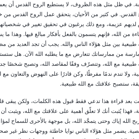
. في ظل مثل هذه الظروف، لا يستطيع الروح القدس أن يعمل
 القدس. في كثير من الأحيان، يتحقق عمل الروح القدس من خلال 
لديهم عزيمة، ومع ذلك يرغبون في تحقيق تغيير في شخصياتهم،
ءة من الله، فإنهم يتسمون بالفعل بأفكار مبالغ فيها. وهذا ما ي
 طبيعية بين مثل هؤلاء الناس والله. يجب أن تجد العديد من 
ارسة من ممارساتك تتعارض مع ما يطلبه الله الآن. هل ستستط
 طبيعية مع الله، وتتصرّف وفقًا لمقاصد الله، وتصبح شخصًا جديد
ة، ولا تندم ندمًا مفرطًا، وكن قادرًا على النهوض والتعاون مع الل
قة، ستصبح علاقتك مع الله طبيعية.
نت بعد قراءة هذا تدعي فقط قبول هذه الكلمات، ولكن يبقى قلب
، فهذا يُثبت أنك لا تعلّق أهمية على علاقتك مع الله، ويثبت أن
لربح الله إياك وحتى يتمجَّد الله، بل موجهة بالأحرى للسماح ل
ية. يضمر مثل هؤلاء الناس نوايا خاطئة ووجهات نظر غير صحيح