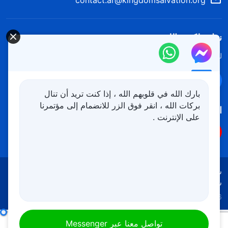
نزل ملكوت الله.
لقد نزلت المملكة بالفعل إلى الأرض! هل تريد دخوله؟
اعرف المزيد
تواصل معنا عبر Messenger
بارك الله في قلوبهم الله ، إذا كنت تريد أن تنال
بركات الله ، انقر فوق الزر للانضمام إلى مؤتمرنا
اتبعنا
على الإنترنت .
شروط الاستخدام
الخصوصية
شكر وتقدير
سياسة ملفات تعريف الارتباط
Copyright © 2026
كنيسة الله القدير
جميع الحقوق محفوظة
تفسيرات أسرار كلام الله إلى الكون بأسره: الفصل الثامن عشر
تواصل معنا عبر Messenger