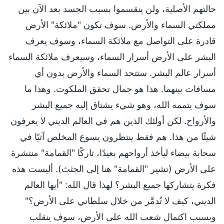
حالتهم الأصلية، ولن ينقسموا بسبب الجسد بعد الآن بين
مملكتي السماء والأرض. سوف تكون "ملائكة" الأرض
قادرة على التواصل مع ملائكة السماء، وسوف يعرف
البشر على الأرض أسرار السماء، وسيعرف ملائكة السماء
أسرار عالم البشر. ستتحد السماء والأرض بدون أي
مسافات بينهما. هذا هو جمال تحقق الملكوت. وهذا ما
سوف يتممه الله، وهو شيء يشتاق إليه جميع البشر
والأرواح. لكن أولئك الذين هم في العالم الديني لا يعرفون
شيئًا من هذا. هم فقط ينتظرون يسوع المخلص آتيًا في
سحابة بيضاء ليأخذ أرواحهم بعيدًا، تاركًا "القمامة" منتشرة
على الأرض (تشير "القمامة" هنا إلى الجثث). أليست هذه
فكرة يتشاركها جميع البشر؟ لهذا قال الله: "أيها العالم
الديني، كيف لا تُدمَّر من خلال سلطاني على الأرض؟"
وبسبب اكتمال شعب الله على الأرض، سوف ينقلب