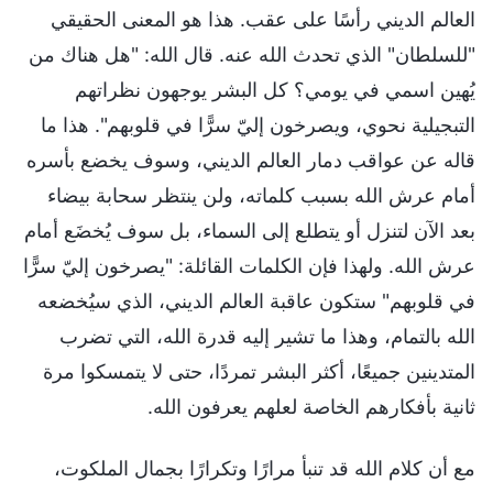
العالم الديني رأسًا على عقب. هذا هو المعنى الحقيقي
"للسلطان" الذي تحدث الله عنه. قال الله: "هل هناك من
يُهين اسمي في يومي؟ كل البشر يوجهون نظراتهم
التبجيلية نحوي، ويصرخون إليّ سرًّا في قلوبهم". هذا ما
قاله عن عواقب دمار العالم الديني، وسوف يخضع بأسره
أمام عرش الله بسبب كلماته، ولن ينتظر سحابة بيضاء
بعد الآن لتنزل أو يتطلع إلى السماء، بل سوف يُخضَع أمام
عرش الله. ولهذا فإن الكلمات القائلة: "يصرخون إليّ سرًّا
في قلوبهم" ستكون عاقبة العالم الديني، الذي سيُخضعه
الله بالتمام، وهذا ما تشير إليه قدرة الله، التي تضرب
المتدينين جميعًا، أكثر البشر تمردًا، حتى لا يتمسكوا مرة
ثانية بأفكارهم الخاصة لعلهم يعرفون الله.
مع أن كلام الله قد تنبأ مرارًا وتكرارًا بجمال الملكوت،