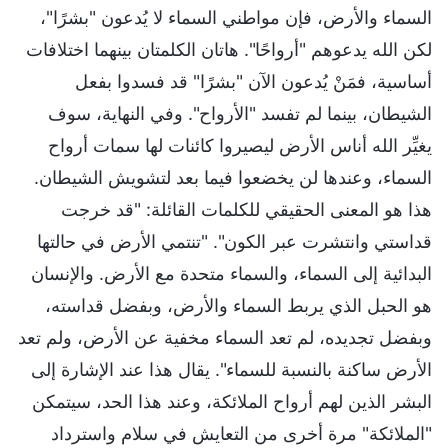
السماء والأرض، فإن مواطني السماء لا يُدعون "بشرًا"،
لكن الله يدعوهم "أرواحًا". هاتان الكلمتان بينهما اختلافات
أساسية، فمَنْ يُدعون الآن "بشرًا" قد فسدوا بفعل
الشيطان، بينما لم تفسد "الأرواح". وفي النهاية، سوف
يغيِّر الله أناس الأرض ليصيروا كائنات لها سمات أرواح
السماء، وعندها لن يخضعوا فيما بعد لتشويش الشيطان.
هذا هو المعنى الحقيقي للكلمات القائلة: "قد خرجت
قداستي وانتشرت عبر الكون". "تنتمي الأرض في حالتها
البدائية إلى السماء، والسماء متحدة مع الأرض. والإنسان
هو الحبل الذي يربط السماء والأرض، وبفضل قداسته،
وبفضل تجديده، لم تعد السماء مخفية عن الأرض، ولم تعد
الأرض ساكنة بالنسبة للسماء". يقال هذا عند الإشارة إلى
البشر الذين لهم أرواح الملائكة، وعند هذا الحد، سيتمكن
"الملائكة" مرة أخرى من التعايش في سلام واسترداد