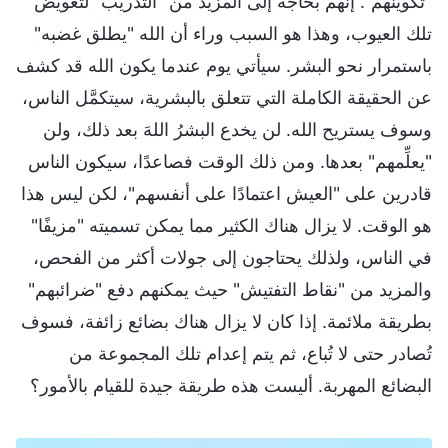
"تكوينهم". إنهم بحاجة إلى المزيد من "التدريب" لتعويض
تلك العيوب، وهذا هو السبب وراء أن الله "يطلق غضبه"
باستمرار نحو البشر. سيأتي يوم عندما يكون الله قد كشف
عن الحقيقة الكاملة التي تتعلق بالبشرية، سيتكمَّل الناس،
وسوف يستريح الله. لن يخدع البشرُ اللهَ بعد ذلك، ولن
"يعلِّمهم" بعدها. ومن ذلك الوقت فصاعدًا، سيكون الناس
قادرين على "العيش اعتمادًا على أنفسهم"، لكن ليس هذا
هو الوقت. لا يزال هناك الكثير مما يمكن تسميته "مزيفًا"
في الناس، ولذلك يحتاجون إلى جولات أكثر من الفحص،
والمزيد من "نقاط التفتيش" حيث يمكنهم دفع "ضرائبهم"
بطريقة ملائمة. إذا كان لا يزال هناك بضائع زائفة، فسوف
تُصادر حتى لا تُباع، ثم يتم إعدام تلك المجموعة من
البضائع المهربة. أليست هذه طريقة جيدة للقيام بالأمور؟