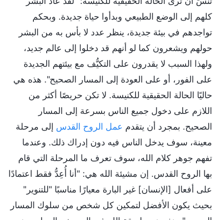
تنسَ أن ترى الحالة الحقيقية للكنيسة: "لقد عاد البشر
كلهم إلى الوضع الطبيعي وبدأوا حياة جديدة. وبحكم
تواجدهم في بيئة جديدة، ينظر عدد لا بأس به من البشر
حولهم ويشعرون كما لو أنهم قد دخلوا إلى عالم جديد،
ولهذا السبب لا يقدرون على التكيُّف مع بيئتهم الجديدة
على الفور، أو على العودة إلى المسار الصحيح". هذه هي
حاليًا الحالة الحقيقية للكنيسة. لا تكن حريصًا أكثر من
اللازم على دخول جميع الناس بسرعة إلى المسار
الصحيح. بمجرد أن يتقدم
عمل الروح القدس
إلى مرحلة
معينة، سوف يدخل الناس فيه دون إدراك ذلك. وعندما
تفهم جوهر كلام الله، سوف تعرف ما المرحلة التي قام
بها الروح القدس. إن مشيئة الله هي: "أنا أُعِدُّ فقط اعتمادًا
على أفعال [الإنسان] غير البارة معيارًا مناسبًا "للتنوير"
بحيث يكون الأفضل لتمكين كل شخص من سلوك المسار