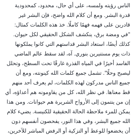
الناس رؤيته ولمسه، على أي حال، محدود، كمحدودية
قدرة البشر. ومع أن كلام الله واضح، فإن البشر غير
قادرين على فهمه فهمًا كاملًا. خذ هذه الكلمات كمثال:
"في ومضة برق، ينكشف الشكل الحقيقي لكل حيوان.
كذلك أيضًا، استعاد البشر قداستهم التي كانوا يملكونها
ذات يوم مستنيرين بنوري. آه، لقد سقط عالم الماضي
الفاسد أخيرًا في المياه القذرة غارقًا تحت السطح، وتحلل
ليصبح وحلًا". تشمل جميع كلمات الله كينونته، ومع أن
جميع الناس مدركون لهذه الكلمات، لم يعرف أحد منهم
قط معناها. في نظر الله، كل من يقاومونه هم أعداؤه، أي
إن من ينتمون إلى الأرواح الشريرة هم حيوانات. ومن هذا
يمكن للمرء ملاحظة الحالة الحقيقية للكنيسة. يضيء كلام
الله جميع البشر، وفي هذا النور، يفحصون أنفسهم دون
أن يخضعوا للوعظ أو التزكية أو الرفض المباشر للآخرين،