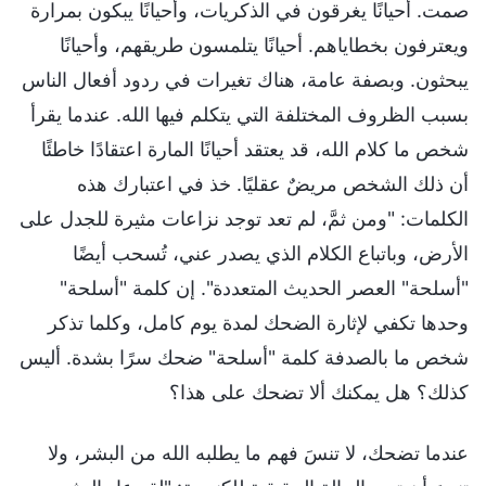
صمت. أحيانًا يغرقون في الذكريات، وأحيانًا يبكون بمرارة
ويعترفون بخطاياهم. أحيانًا يتلمسون طريقهم، وأحيانًا
يبحثون. وبصفة عامة، هناك تغيرات في ردود أفعال الناس
بسبب الظروف المختلفة التي يتكلم فيها الله. عندما يقرأ
شخص ما كلام الله، قد يعتقد أحيانًا المارة اعتقادًا خاطئًا
أن ذلك الشخص مريضٌ عقليًا. خذ في اعتبارك هذه
الكلمات: "ومن ثمَّ، لم تعد توجد نزاعات مثيرة للجدل على
الأرض، وباتباع الكلام الذي يصدر عني، تُسحب أيضًا
"أسلحة" العصر الحديث المتعددة". إن كلمة "أسلحة"
وحدها تكفي لإثارة الضحك لمدة يوم كامل، وكلما تذكر
شخص ما بالصدفة كلمة "أسلحة" ضحك سرًا بشدة. أليس
كذلك؟ هل يمكنك ألا تضحك على هذا؟
عندما تضحك، لا تنسَ فهم ما يطلبه الله من البشر، ولا