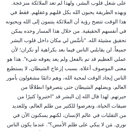
على شغل قلوب البشر، ولهذا لم تعد الملائكة منزعجة.
وبهذه الطريقة يحبون الله بكل قلبهم وعقلهم. فقط في
هذا الوقت تتضح رؤية أن الملائكة ينتمون إلى الله ويحبونه
في أنفسهم الحقيقية. من خلال هذا المسار وحده يمكن
تحقيق مشيئة الله. "تأسَّس لي مكان داخل قلوب البشر
جميعاً. لن يقابلني الناس فيما بعد بكراهية أو نكران؛ لأن
عملي العظيم قد تم بالفعل ولم يعد يعوقه شيء". هذا هو
معنى الموصوف أعلاه. بسبب إزعاج الشيطان، لا يستطيع
الناس إيجاد الوقت لمحبة الله، وهم دائمًا مشغولون بأمور
العالم، ويضلهم الشيطان حتى يتصرفوا انطلاقًا من
حيرتهم. لهذا قال الله إن البشر قد "اختبروا كثيرًا من
ضيقات الحياة، وتعرضوا للكثير من ظلم العالم، وللعديد
من التقلبات في عالم الإنسان، لكنهم يسكنون الآن في
نوري. مَن لا يبكي على ظلم الأمس؟". عندما يكون الناس