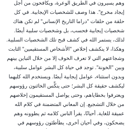
وهم يسيرون في الطريق الوعرة، ويكافحون من أجل
إيجاد مخرج". هذا وصف للشخصيات الإيجابية. في كل
حلقة من حلقات "دراما التاريخ الإنساني" لم تكن هناك
شخصيات إيجابية فحسب، بل وشخصيات سلبية أيضًا.
لذلك، يستمر الله في كشف قبح تلك الشخصيات السلبية.
وهكذا، لا ينكشف إخلاص "الأشخاص المستقيمين" الثابت
وشجاعتهم التي لا تعرف الخوف إلا من خلال التباين بينهم
وبين "الخونة". توجد في حياة كل البشر عوامل سلبية،
وبدون استثناء، عوامل إيجابية أيضًا. ويستخدم الله كليهما
ليكشف حقيقة كل البشر؛ حتى ينكِّس الخائنون رؤوسهم
ويعترفوا بخطاياهم، وحتى يواصل المستقيمون إخلاصهم
من خلال التشجيع. إن المعاني المتضمنة في كلام الله
عميقة للغاية. أحيانًا، يقرأ الناس كلامه ثم يطوونه وهم
يضحكون، وفي أحيان أخرى، يطأطئون رؤوسهم في