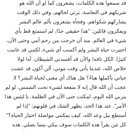
قد سمعوا هذه الكلمات، يشعرون كما لو أن الله هو
شريكهم في التعاسة، يَرثي لحالهم، وفي ذلك الوقت
يشاركهم شكواهم. وفجأة يشعرون بألم عالم البشر
ويفكرون قائلين: "هذا حقيقي جدًا، لم استمتع قط بأي
شيء في العالم. منذ أن خرجت من رحم أمي وحتى الآن،
اختبرت حياة البشر ولم أكسب أي شيء، لكنني قد عانيت
كثيرًا. الكل تافه! والآن قد أفسدني الشيطان. آه! لولا
خلاص الله، عندما يأتي وقت موتي، ألن أكون قد عشت
حياتي بأكملها هباءً؟ هل هناك أي معنى لحياة البشر؟ لا
عجب أن الله قال إنه لا منفعة لشيء تحت الشمس. لو لم
ينرني الله اليوم، لمكثت حتى الآن في الظلمة. يا لبئس هذا
الأمر". عند هذا الحد، يظهر الشك في قلوبهم: "إذا لم
أستطع نيل وعد الله، كيف يمكنني مواصلة اختبار الحياة؟"
كل مَن يقرأ هذه الكلمات سوف يبكي بينما يصلي. هذه