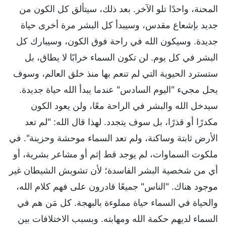
المحنة، واحدًا تلو الآخر. بعد ذلك، سيتألق كل الكون من
جديد بإشعاع مقدس، وسيبدأ كل البشر مرة أخرى حياة
جديدة. وسيكون الله في راحة فوق الكون، وسيبارك كل
البشر في كل يوم. لن تكون السماء خرابًا لا يطاق، بل
ستسترد الحيوية التي لم تنعم بها منذ خلق العالم، وسوف
يحل مجيء "اليوم السادس" عندما يبدأ الله حياة جديدة.
سيدخل الله والبشر في الراحة معًا، ولن يعود الكون
مكدرًا أو قذرًا، بل سوف يتجدد. لهذا قال الله: "لم تعد
الأرض ثابتة وساكنة، ولم تعد السماء موحشة وحزينة". في
ملكوت السماوات، لم يوجد قط إثم أو مشاعر بشرية، أو
أي من شخصية البشر الفاسدة؛ لأن تشويش الشيطان غير
موجود هناك. "الناس" جميعًا قادرون على فهم كلام الله،
والحياة في السماء حياة مملوءة بالبهجة. كل مَن هم في
السماء لديهم حكمة الله ومهابته. وبسبب الاختلافات بين