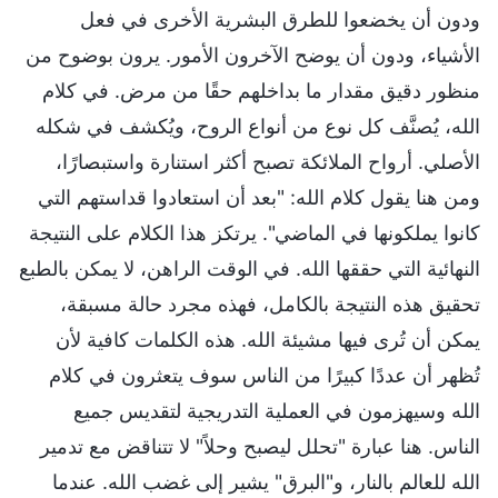
ودون أن يخضعوا للطرق البشرية الأخرى في فعل
الأشياء، ودون أن يوضح الآخرون الأمور. يرون بوضوح من
منظور دقيق مقدار ما بداخلهم حقًا من مرض. في كلام
الله، يُصنَّف كل نوع من أنواع الروح، ويُكشف في شكله
الأصلي. أرواح الملائكة تصبح أكثر استنارة واستبصارًا،
ومن هنا يقول كلام الله: "بعد أن استعادوا قداستهم التي
كانوا يملكونها في الماضي". يرتكز هذا الكلام على النتيجة
النهائية التي حققها الله. في الوقت الراهن، لا يمكن بالطبع
تحقيق هذه النتيجة بالكامل، فهذه مجرد حالة مسبقة،
يمكن أن تُرى فيها مشيئة الله. هذه الكلمات كافية لأن
تُظهر أن عددًا كبيرًا من الناس سوف يتعثرون في كلام
الله وسيهزمون في العملية التدريجية لتقديس جميع
الناس. هنا عبارة "تحلل ليصبح وحلاً" لا تتناقض مع تدمير
الله للعالم بالنار، و"البرق" يشير إلى غضب الله. عندما