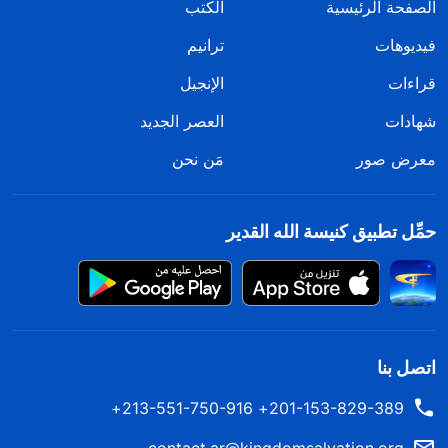
الصفحة الرئيسية
الكتب
فيديوهات
ترانيم
قراءات
الإنجيل
شهادات
العصر الجديد
معرض صور
مَن نحن
حمِّل تطبيق كنيسة الله القدير
اتصل بنا
201-153-829-389+ 213-551-750-916+
contact.ar@kingdomsalvation.org