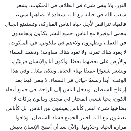
النور، ولا يبقى شيء في الظلام. في الملكوت، يشعر
شعب الله في حياته مع الله بسعادة لا يضاهيها شيء،
فالمياه تتراقص لأجل حياة الناس المباركة، وتستمتع الجبال
بنعمي الوفيرة مع الناس. جميع البشر يكدّون ويجاهدون
في العمل، ويظهرون ولاءَهم في ملكوتي. في الملكوت،
لا يعود هناك تمرد، ولا تعود هناك مقاومة؛ وتعتمد السماء
والأرض على بعضهما بعضًا، وأكون أنا والإنسان قريبَيْن،
ونشعر شعورًا عميقًا بهناء الحياة، ونتكئ معًا... وفي هذا
الوقت، أبدأ رسميًا حياتي في السماء. لا يبقى فيما بعد
إزعاج الشيطان، ويدخل الناس إلى الراحة. في جميع أنحاء
الكون، يحيا شعبي المختار في مجدي وينالون بركات لا
يضاهيها شيء، ليس كأناس يعيشون بين الناس، بل كأناس
يعيشون مع الله. اختبر الجميع فساد الشيطان، وذاقوا
مرارة الحياة وحلاوتها. والآن بعد أن أصبح الإنسان يعيش