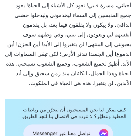
أحبائي، مسرة قلبي! تعود كل الأشياء إلى الحياة! يعود
جميع القديسين إلى السماء ليخدموني وليدخلوا حضني
الدافئ، ولا يبكون ولا يقلقون فيما بعد، بل يقدمون
أنفسهم لي ويعودون إلى بيتي، وفي وطنهم سوف
يحبونني إلى المنتهى! لن يتغيروا إلى الأبد! أين الحزن! أين
الدموع! أين الجسد! تندثر الأرض؛ لكن تبقى السماوات إلى
الأبد. أَظهرُ لجميع الشعوب، وجميع الشعوب تسبحني. هذه
الحياة وهذا الجمال، الكائنان منذ زمن سحيق وإلى أبد
الآبدين، لن يتغيرا. هذه هي الحياة في الملكوت.
كيف يمكن لنا نحن المسيحيون أن نتحرَّر من رباطات
الخطية ونتطهَّر؟ لا تتردد في الاتصال بنا لتجد الطريق.
تواصل معنا عبر Messenger