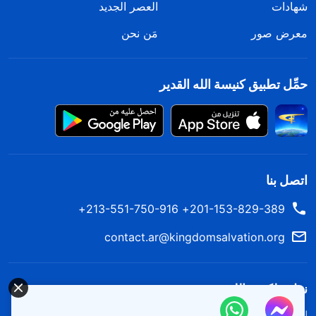
شهادات
العصر الجديد
معرض صور
مَن نحن
حمِّل تطبيق كنيسة الله القدير
اتصل بنا
201-153-829-389+ 213-551-750-916+
contact.ar@kingdomsalvation.org
نزل ملكوت الله.
لقد نزلت المملكة بالفعل إلى الأرض! هل تريد دخوله؟
اعرف المزيد