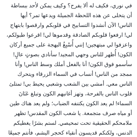
في نوري، فكيف له ألا يفرح؟ وكيف يمكن لأحد ببساطة
أن يتخلى عن هذه اللحظة الجميلة ويدعها تمر؟ أيها
الناس! الآن أنشدوا التسابيح في قلوبكم وارقصوا بابتهاج
لي! ارفعوا قلوبكم الصادقة وقدموها لي! اقرعوا طبولكم،
واعزفوا لي مبتهجين! إنني أُسْبِغُ البهجة على جميع أركان
الكون! أُظهر للناس وجهي المجيد! سأنادي بصوتٍ عالٍ!
سأسمو فوق الكون! أنا بالفعل أملك وسط الناس! وأنا
ممجد من الناس! أنساب في السماء الزرقاء ويتحرك
الناس معي. أمشي بين الشعب وشعبي يحيط بي! تمتلئ
قلوب الناس بالفرحة، وتهز أغانيهم الكون وتبلغ عَنَانَ
السماء! لم يعد الكون يكتنفه الضباب؛ ولم يعد هناك طين
أو مياه صرف متجمعة. يا شعب الكون المقدس! تظهر
ملامحكم الحقيقية تحت تمحيصي. لستم بشرًا يغطيكم
الدنس، ولكنكم قديسون أنقياء كحجر اليشم، فأنتم جميعًا