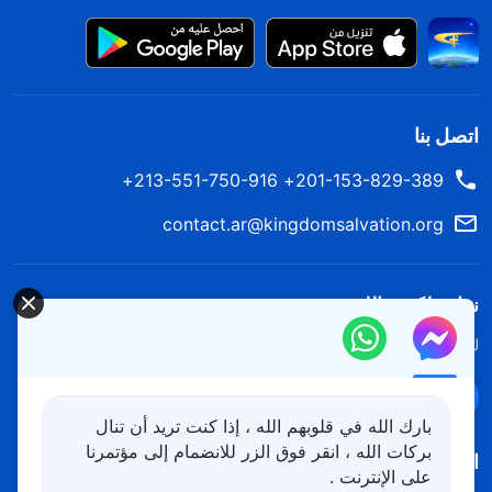
اتصل بنا
201-153-829-389+ 213-551-750-916+
contact.ar@kingdomsalvation.org
نزل ملكوت الله.
لقد نزلت المملكة بالفعل إلى الأرض! هل تريد دخوله؟
اعرف المزيد
تواصل معنا عبر Messenger
بارك الله في قلوبهم الله ، إذا كنت تريد أن تنال
بركات الله ، انقر فوق الزر للانضمام إلى مؤتمرنا
اتبعنا
على الإنترنت .