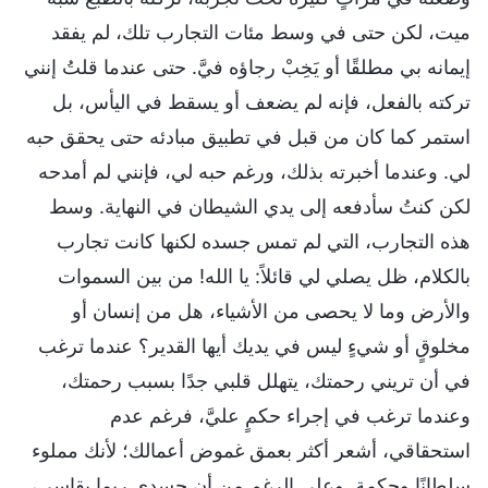
ميت، لكن حتى في وسط مئات التجارب تلك، لم يفقد
إيمانه بي مطلقًا أو يَخِبْ رجاؤه فيَّ. حتى عندما قلتُ إنني
تركته بالفعل، فإنه لم يضعف أو يسقط في اليأس، بل
استمر كما كان من قبل في تطبيق مبادئه حتى يحقق حبه
لي. وعندما أخبرته بذلك، ورغم حبه لي، فإنني لم أمدحه
لكن كنتُ سأدفعه إلى يدي الشيطان في النهاية. وسط
هذه التجارب، التي لم تمس جسده لكنها كانت تجارب
بالكلام، ظل يصلي لي قائلاً: يا الله! من بين السموات
والأرض وما لا يحصى من الأشياء، هل من إنسان أو
مخلوقٍ أو شيءٍ ليس في يديك أيها القدير؟ عندما ترغب
في أن تريني رحمتك، يتهلل قلبي جدًا بسبب رحمتك،
وعندما ترغب في إجراء حكمٍ عليَّ، فرغم عدم
استحقاقي، أشعر أكثر بعمق غموض أعمالك؛ لأنك مملوء
سلطانًا وحكمة. وعلى الرغم من أن جسدي ربما يقاسي،