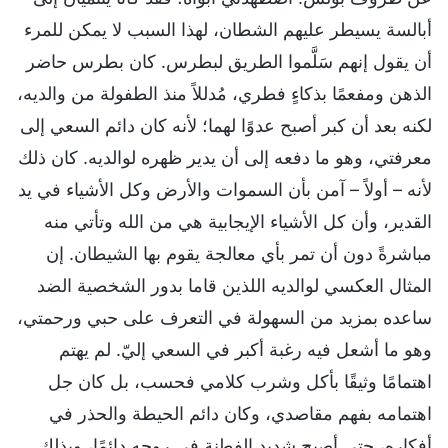
أبالسة يسيطر عليهم الشطان، لهذا السبب لا يمكن للمرء
أن يقول إنهم سَلَّموا الطريق لبطرس. كان بطرس حاضر
الذهن ومفعمًا بذكاءٍ فطري، مُدللاً منذ الطفولة من والديه،
لكنه بعد أن كبر أصبح عدوًا لهما؛ لأنه كان دائم السعي إلى
معرفتي، وهو ما دفعه إلى أن يدير ظهره لوالديه. كان ذلك
لأنه – أولاً – آمن بأن السموات والأرض وكل الأشياء في يد
القدير، وأن كل الأشياء الإيجابية هي من الله وتأتي منه
مباشرةً دون أن تمر بأي معالجة يقوم بها الشيطان. إن
المثال العكسي لوالديه اللذين قاما بدور الشخصية الضد
ساعده بمزيد من السهولة في التعرف على حبي ورحمتي،
وهو ما أشعل فيه رغبة أكبر في السعي إليّ. لم يهتم
اهتمامًا وثيقًا بأكل وشرب كلامي فحسب، بل كان جل
اهتمامه بفهم مقاصدي، وكان دائم الحيطة والحذر في
أفكاره، حتى أصبح شديد الفطنة في روحه دائمًا، وبذلك