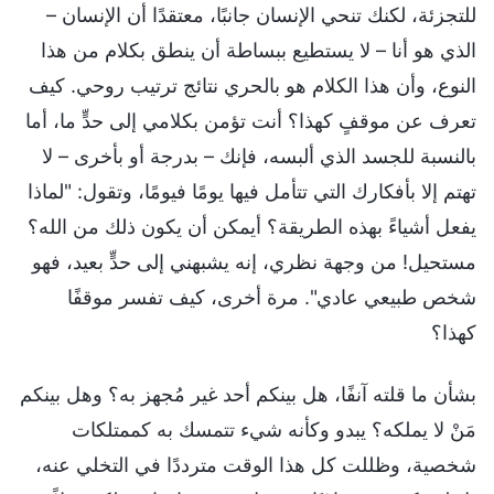
للتجزئة، لكنك تنحي الإنسان جانبًا، معتقدًا أن الإنسان –
الذي هو أنا – لا يستطيع ببساطة أن ينطق بكلام من هذا
النوع، وأن هذا الكلام هو بالحري نتائج ترتيب روحي. كيف
تعرف عن موقفٍ كهذا؟ أنت تؤمن بكلامي إلى حدٍّ ما، أما
بالنسبة للجسد الذي ألبسه، فإنك – بدرجة أو بأخرى – لا
تهتم إلا بأفكارك التي تتأمل فيها يومًا فيومًا، وتقول: "لماذا
يفعل أشياءً بهذه الطريقة؟ أيمكن أن يكون ذلك من الله؟
مستحيل! من وجهة نظري، إنه يشبهني إلى حدٍّ بعيد، فهو
شخص طبيعي عادي". مرة أخرى، كيف تفسر موقفًا
كهذا؟
بشأن ما قلته آنفًا، هل بينكم أحد غير مُجهز به؟ وهل بينكم
مَنْ لا يملكه؟ يبدو وكأنه شيء تتمسك به كممتلكات
شخصية، وظللت كل هذا الوقت مترددًا في التخلي عنه،