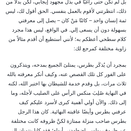
بل لم تكن حتى راغبًا في بذل مجهود إيجابي، لكن بدلاً من
ذلك، انتظرتني لأقوم بالعمل بنفسي. الحق أقول لك، ليس
ثمة إنسان واحد – كائنًا مَنْ كان – يصل إلى معرفتي
بسهولة دون أن يسعى إلي. في الواقع، ليس هذا مجرد
كلام سطحي أعظكم به؛ لأنني أستطيع أن أقدم مثالاً من
زاوية مختلفة كمرجع لك:
بمجرد أن يُذكَر بطرس، يمتلئ الجميع بمدحه، ويتذكرون
على الفور كل تلك القصص عنه، وكيف أنكر معرفته بالله
ثلاث مرات، بل وقدم خدمة للشيطان بها اختبر الله، لكنه
في النهاية صُلِبَ منكس الرأس على الصليب لأجله، وما
إلى ذلك. والآن أولي أهمية كبرى لأسرد عليكم كيف
عرفني بطرس وأيضًا عاقبته النهائية. كان هذا الرجل
بطرس صاحب منزلة ممتازة لكنَّ ظروفه كانت مختلفة
عن ظروف بولس. اضطهدني أبواه؛ فقد كانا ينتميان إلى