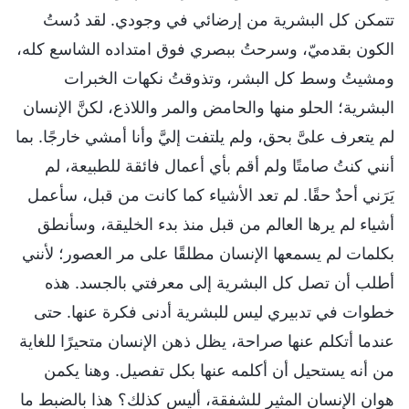
تتمكن كل البشرية من إرضائي في وجودي. لقد دُستُ
الكون بقدميّ، وسرحتُ ببصري فوق امتداده الشاسع كله،
ومشيتُ وسط كل البشر، وتذوقتُ نكهات الخبرات
البشرية؛ الحلو منها والحامض والمر واللاذع، لكنَّ الإنسان
لم يتعرف علىَّ بحق، ولم يلتفت إليَّ وأنا أمشي خارجًا. بما
أنني كنتُ صامتًا ولم أقم بأي أعمال فائقة للطبيعة، لم
يَرَني أحدٌ حقًا. لم تعد الأشياء كما كانت من قبل، سأعمل
أشياء لم يرها العالم من قبل منذ بدء الخليقة، وسأنطق
بكلمات لم يسمعها الإنسان مطلقًا على مر العصور؛ لأنني
أطلب أن تصل كل البشرية إلى معرفتي بالجسد. هذه
خطوات في تدبيري ليس للبشرية أدنى فكرة عنها. حتى
عندما أتكلم عنها صراحة، يظل ذهن الإنسان متحيرًا للغاية
من أنه يستحيل أن أكلمه عنها بكل تفصيل. وهنا يكمن
هوان الإنسان المثير للشفقة، أليس كذلك؟ هذا بالضبط ما