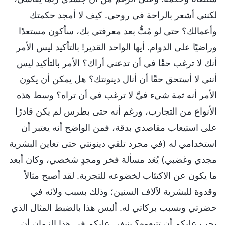
لكنني أشعر بالراحة في روحي. كيف لا أمجد حكمتك
وأعمالك؟ حتى لو مُتُّ بعد معرفتي بك، سأكون مستعدًا
وراضيًا على الدوام. أيها الواحد القدير! بالتأكيد ليس الأمر
أنك لا ترغب حقًا في أن تدعني أراك؟ الأمر بالتأكيد ليس
أنني لا أستحق حقًا أن أنال دينونتك؟ هل يمكن أن يكون
الأمر أنه ثمة شيء فيَّ لا ترغب في أن تراه؟ وسط هذه
الأنواع من التجارب، ورغم أنه حتى بطرس لم يكن قادرًا
على استيعاب مقاصدي بدقة، فمن الواضح أنه يعتبر أن
استخدامي له (في مجرد تلقي دينونتي حتى تعاين البشرية
مجدي وغضبي) يُعَد مسألة فخر ومجدٍ شخصي، وكان أبعد
ما يكون عن الاكتئاب لخضوعه للتجربة. لقد أصبح مثالاً
وقدوة للبشرية لآلاف السنين؛ وذلك بسبب ولائه في
حضرتي وبسبب بركاتي له. أليس هذا بالضبط المثال الذي
يجب عليكم أن تتبعوه؟ ينبغي عليكم في هذا الزمان أن