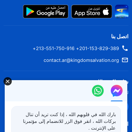
اتصل بنا
201-153-829-389+ 213-551-750-916+
contact.ar@kingdomsalvation.org
نزل ملكوت الله.
لقد نزلت المملكة بالفعل إلى الأرض! هل تريد دخوله؟
اعرف المزيد
تواصل معنا عبر Messenger
بارك الله في قلوبهم الله ، إذا كنت تريد أن تنال
بركات الله ، انقر فوق الزر للانضمام إلى مؤتمرنا
اتبعنا
على الإنترنت .