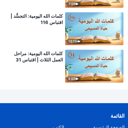
7:59
كلمات الله اليومية: التجسُّد |
اقتباس 116
10:16
كلمات الله اليومية: مراحل
العمل الثلاث | اقتباس 31
5:02
القائمة
الصفحة الرئيسية
الكتب