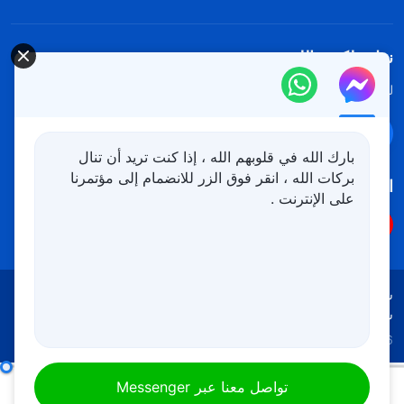
نزل ملكوت الله.
لقد نزلت المملكة بالفعل إلى الأرض! هل تريد دخوله؟
اعرف المزيد
تواصل معنا عبر Messenger
بارك الله في قلوبهم الله ، إذا كنت تريد أن تنال
بركات الله ، انقر فوق الزر للانضمام إلى مؤتمرنا
اتبعنا
على الإنترنت .
شروط الاستخدام
الخصوصية
شكر وتقدير
سياسة ملفات تعريف الارتباط
Copyright © 2026
كنيسة الله القدير
جميع الحقوق محفوظة
كلمات الله اليومية: التجسُّد | اقتباس 100
تواصل معنا عبر Messenger