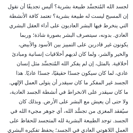
لجسد الله المُتجسِّد طبيعة بشرية؟ أليس تجديفًا أن نقول
إن المسيح ليست له طبيعة بشرية؟ تعتمد كافة الأنشطة
التي ينخرط فيها البشر العاديون على أداء العقل البشري
العادي. بدونه، سيتصرف البشر بصورة شاذة؛ وربما
يكونون غير قادرين على التمييز بين الأسود والأبيض،
والخير والشر، ولما كان لديهم أخلاقيات إنسانية ومبادئ
أخلاقية. بالمثل، إن لم يفكر الله المُتجسِّد مثل إنسان
عادي، لما كان سيكون جسدًا حقيقيًا، جسدًا عاديًا. هذا
الجسد غير المفكر ما كان سيقدر أن يتولى العمل الإلهي.
ما كان سيقدر على الانخراط في أنشطة الجسد العادية،
ولا حتى أن يعيش مع البشر على الأرض. وبذلك كان
سيُفقد المغزى من تجسُّد الله، أي جوهر مجيء الله في
الجسد. توجد الطبيعة البشرية لله المتجسد للحفاظ على
العمل اللاهوتي العادي في الجسد؛ يحفظ تفكيره البشري