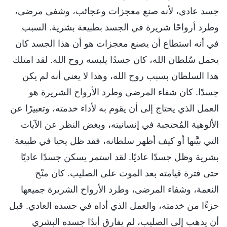
جسد عادي، لأنه صنع معجزات وعجائب، وشفى مرضى،
وطرد أرواحًا شريرة في الجسد بطبيعة بشرية. السبب
في أنه استطاع أن يصنع معجزات هو أن هذا الجسد كان
يحمل سُلطان الله، كان جسدًا يلبسه روح الله. لقد امتلك
هذا السلطان بسبب روح الله، وهذا لا يعني أنه لم يكن
جسدًا. كان شفاء المرضى وطرد الأرواح الشريرة هو
العمل الذي يحتاج إلى أن يقوم به لأداء خدمته، وتعبيرًا عن
الألوهية المُحتجبة في إنسانيته، وبغض النظر عن الآيات
التي بيَّنها أو كيف أظهر سلطانه، فقد ظل يحيا في طبيعة
بشرية وظل جسدًا عاديًا. لقد استمر يسكن جسدًا عاديًا
حتى فترة قيامته بعد الموت على الصليب. كان منْح
النعمة، وشفاء المرضى، وطرد الأرواح الشريرة جميعها
جزءًا من خدمته، والعمل الذي أداه في جسده العادي. قبل
أن يذهب إلى الصليب، لم يفارق أبدًا جسده البشري