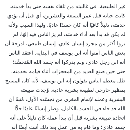
غير الطبيعية، في غالبيته من تلقاء نفسه حتى بدأ خدمته.
كانت حياته قبل عمر التسعة والعشرين، أي قبل أن يؤدي
خدمته، دليلاً كافيًا أنه كان جسدًا عاديًا. ولهذا السبب ولأنه
لم يكن قد بدأ بعد أداء خدمته، لم يرَ الناس فيه إلهًا، لم
يروا أكثر من مجرد إنسان عادي، إنسان طبيعي، لدرجة أن
بعض الناس آمنوا أنه ابن يوسف في البداية. اعتقد الناس
أنه ابن رجل عادي، ولم يدركوا أنه جسد الله المُتجسِّد؛
حتى حين صنع العديد من المعجزات أثناء قيامه بخدمته،
ظل معظم الناس يقولون إنه ابن يوسف، لأنه كان المسيح
بمظهر خارجي لطبيعة بشرية عادية. وُجدت طبيعته
البشرية وعمله لإتمام المغزى من تجسّده الأول، مُثبتًا أن
الله قد جاء في الجسد بالكامل، وصار إنسانًا عاديًا جدًّا.
اتخاذه طبيعة بشرية قبل أن يبدأ عمله كان دليلاً على أنه
جسد عادي؛ وما قام به من عمل بعد ذلك أثبت أيضًا أنه