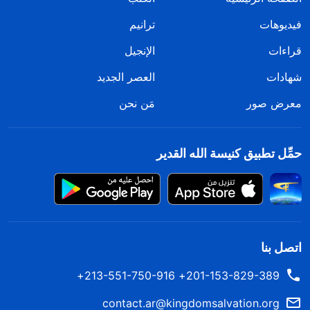
فيديوهات
ترانيم
قراءات
الإنجيل
شهادات
العصر الجديد
معرض صور
مَن نحن
حمِّل تطبيق كنيسة الله القدير
اتصل بنا
201-153-829-389+ 213-551-750-916+
contact.ar@kingdomsalvation.org