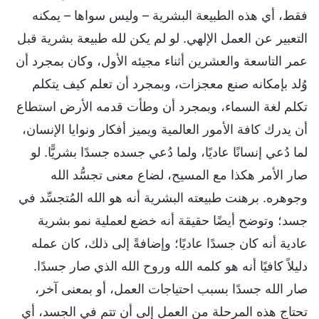
فقط، أي هذه الطبيعة البشرية – وليس سواها – يمكنه
التعبير عن العمل الإلهي. لو لم يكن لله طبيعة بشرية قبل
عمر التاسعة والعشرين أثناء مجيئه الأول، وكان بمجرد أن
وُلد بإمكانه صنع معجزات، وبمجرد أن تعلم كيف يتكلم
تكلم لغة السماء، وبمجرد أن وطأت قدمه الأرض استطاع
أن يدرك كافة الأمور العالمية ويميز أفكار ونوايا الإنسان،
لما دُعي إنسانًا عاديًا، ولما دُعي جسده جسدًا بشريًّا. لو
صار الأمر هكذا مع المسيح، لضاع معنى تجسُّد الله
وجوهره. برهنت طبيعته البشرية أنه هو الله المُتجسِّد في
جسد؛ وتوضح أيضًا حقيقة أنه خضع لعملية نمو بشرية
عادية أنه كان جسدًا عاديًا؛ وإضافةً إلى ذلك، كان عمله
دليلاً كافيًا أنه هو كلمه الله وروح الله الذي صار جسدًا.
صار الله جسدًا بسبب احتياجات العمل، أو بمعنى آخر،
تحتاج هذه المرحلة من العمل إلى أن تتم في الجسد، أي