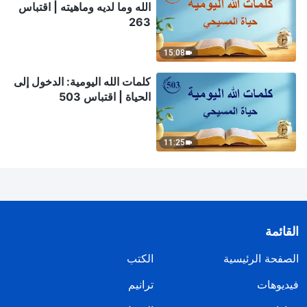
الله وما لديه وماهيته | اقتباس
263
15:08
كلمات الله اليومية: الدخول إلى
الحياة | اقتباس 503
11:25
القائمة
الصفحة الرئيسية
الكتب
فيديوهات
ترانيم