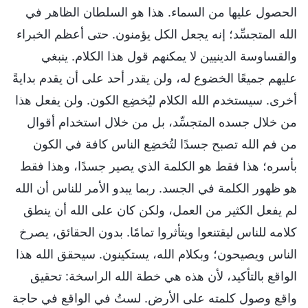
الحصول عليها من السماء. هذا هو السلطان الظاهر في
الله المتجسِّد؛ إنه يجعل الكل يؤمنون. حتى أعظم الخبراء
والقساوسة الدينيين لا يمكنهم قول هذا الكلام. ينبغي
عليهم جميعًا الخضوع له، ولن يقدر أحد على أن يقدم بدايةً
أخرى. سيستخدم الله الكلام ليُخضِع الكون. ولن يفعل هذا
من خلال جسده المتجسِّد، بل من خلال استخدام أقوال
من فم الله تصبح جسدًا لتُخضِع الناس كافة في الكون
بأسره؛ هذا فقط هو الكلمة الذي يصير جسدًا، وهذا فقط
هو ظهور الكلمة في الجسد. ربما يبدو الأمر للناس أن الله
لم يفعل الكثير من العمل، ولكن كان على الله أن ينطق
كلامه للناس ليقتنعوا ويتأثروا تمامًا. بدون الحقائق، يصرخ
الناس ويصيحون؛ وبكلام الله، يستكينون. سيحقق الله هذا
الواقع بالتأكيد، لأن هذه هي خطة الله الراسخة: تحقيق
واقع وصول كلمته على الأرض. لستُ في الواقع في حاجة