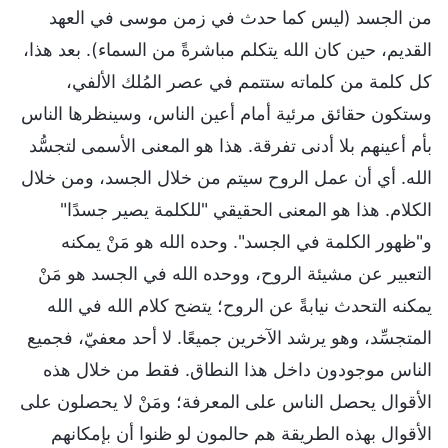
من الجسد (ليس كما حدث في زمن موسى في العهد
القديم، حين كان الله يتكلم مباشرةً من السماء). بعد هذا،
كل كلمة من كلماته ستتمم في عصر المُلك الألفي،
وستكون حقائق مرئية أمام أعين الناس، وسينظرها الناس
بأم أعينهم بلا أدنى تفرقة. هذا هو المعنى الأسمى لتجسُّد
الله. أي أن عمل الروح سيتم من خلال الجسد، ومن خلال
الكلام. هذا هو المعنى الحقيقي "للكلمة يصير جسدًا"
و"ظهور الكلمة في الجسد". وحده الله هو مَنْ يمكنه
التعبير عن مشيئة الروح، ووحده الله في الجسد هو مَنْ
يمكنه التحدث نيابةً عن الروح؛ يتضح كلام الله في الله
المتجسِّد، وهو يرشد الآخرين جميعًا. لا أحد معفيّ، فجميع
الناس موجودون داخل هذا النطاق. فقط من خلال هذه
الأقوال يحصل الناس على المعرفة؛ ومَنْ لا يحصلون على
الأقوال بهذه الطريقة هم حالمون لو ظنوا أن بإمكانهم