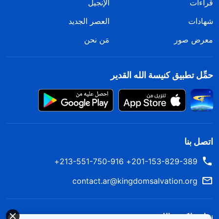
قراءات
الإنجيل
شهادات
العصر الجديد
معرض صور
مَن نحن
حمِّل تطبيق كنيسة الله القدير
اتصل بنا
201-153-829-389+ 213-551-750-916+
contact.ar@kingdomsalvation.org
نزل ملكوت الله.