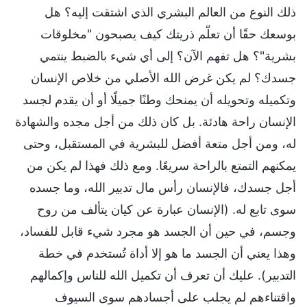
ذلك النوع من العالم البشري الذي اشتقت إليه؟ هل
بوسعك حقًا أن تعلّم ذريتك كيف يصبحون "مخلوقات
بشرية"؟ هل تفهم الآن؟ إلى أي شيء بالضبط ينتمي
جسدك؟ لم يكن غرض الله الأصلي من خلاص الإنسان
وتكميله وتحويله أن يمنحك وطنًا جميلًا أو أن يقدم لجسد
الإنسان راحة هادئة. بل كان ذلك من أجل مجده والشهادة
له، ومن أجل متعة أفضل للبشرية في المستقبل، وحتى
يمكنهم التمتع بالراحة سريعًا. ومع ذلك فهذا لم يكن من
أجل جسدك، فالإنسان رأس مال تدبير الله، وما جسده
سوى تابع له. (الإنسان عبارة عن كيان يتألف من روح
وجسم، في حين أن الجسد هو مجرد شيء قابل للفساد،
وهذا يعني أن الجسد ما هو إلا أداة تُستخدم في خطة
التدبير). عليك أن تعرف أن تكميل الله للناس وإكمالهم
واقتناءهم لم يجلب على أجسادهم سوى السيوف