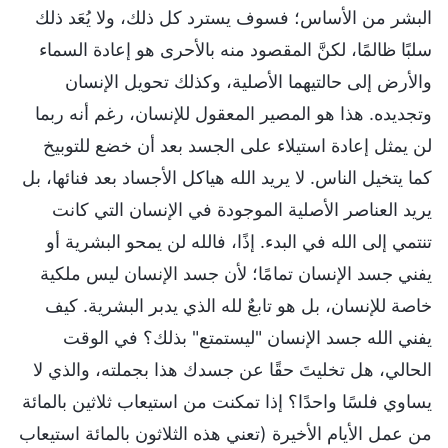
البشر من الأساس؛ فسوف يسترد كل ذلك، ولا يُعَد ذلك
سلبًا ظالمًا، لكنَّ المقصود منه بالأحرى هو إعادة السماء
والأرض إلى حالتيهما الأصلية، وكذلك تحويل الإنسان
وتجديده. هذا هو المصير المعقول للإنسان، رغم أنه ربما
لن يمثل إعادة استيلاء على الجسد بعد أن خضع للتوبيخ
كما يتخيل الناس. لا يريد الله هياكل الأجساد بعد فنائها، بل
يريد العناصر الأصلية الموجودة في الإنسان التي كانت
تنتمي إلى الله في البدء. إذًا، فالله لن يمحو البشرية أو
يفني جسد الإنسان تمامًا؛ لأن جسد الإنسان ليس ملكية
خاصة للإنسان، بل هو تابعٌ لله الذي يدبر البشرية. كيف
يفني الله جسد الإنسان "ليستمتع" بذلك؟ في الوقت
الحالي، هل تخليتَ حقًا عن جسدك هذا بجملته، والذي لا
يساوي فلسًا واحدًا؟ إذا تمكنت من استيعاب ثلاثين بالمائة
من عمل الأيام الأخيرة (تعني هذه الثلاثون بالمائة استيعاب