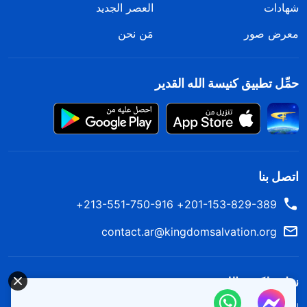
شهادات
العصر الجديد
معرض صور
مَن نحن
حمِّل تطبيق كنيسة الله القدير
اتصل بنا
201-153-829-389+ 213-551-750-916+
contact.ar@kingdomsalvation.org
نزل ملكوت الله.
لقد نزلت المملكة بالفعل إلى الأرض! هل تريد دخوله؟
اعرف المزيد