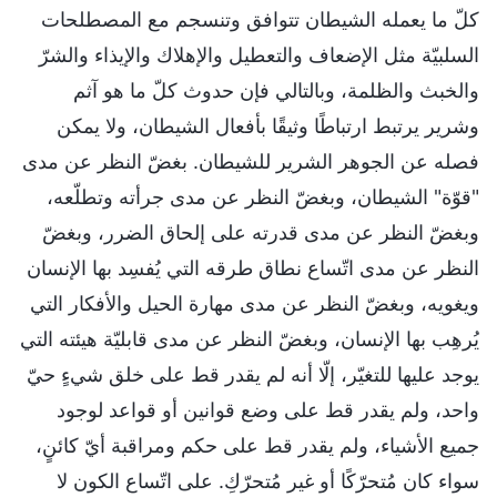
كلّ ما يعمله الشيطان تتوافق وتنسجم مع المصطلحات
السلبيّة مثل الإضعاف والتعطيل والإهلاك والإيذاء والشرّ
والخبث والظلمة، وبالتالي فإن حدوث كلّ ما هو آثم
وشرير يرتبط ارتباطًا وثيقًا بأفعال الشيطان، ولا يمكن
فصله عن الجوهر الشرير للشيطان. بغضّ النظر عن مدى
"قوّة" الشيطان، وبغضّ النظر عن مدى جرأته وتطلّعه،
وبغضّ النظر عن مدى قدرته على إلحاق الضرر، وبغضّ
النظر عن مدى اتّساع نطاق طرقه التي يُفسِد بها الإنسان
ويغويه، وبغضّ النظر عن مدى مهارة الحيل والأفكار التي
يُرهِب بها الإنسان، وبغضّ النظر عن مدى قابليّة هيئته التي
يوجد عليها للتغيّر، إلّا أنه لم يقدر قط على خلق شيءٍ حيّ
واحد، ولم يقدر قط على وضع قوانين أو قواعد لوجود
جميع الأشياء، ولم يقدر قط على حكم ومراقبة أيّ كائنٍ،
سواء كان مُتحرّكًا أو غير مُتحرّكِ. على اتّساع الكون لا