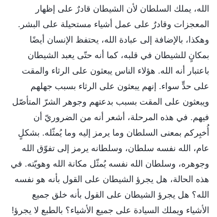
الله، يملك السلطان لأن الشيطان قادرٌ على إظهار
المعجزات وقادرٌ على عمل أشياء مستحيلة على البشر.
وهكذا، بالإضافة إلى عبادة الله، يحتفظ الإنسان أيضًا
بمكانٍ للشيطان في قلبه، كما أنه حتّى يعبد الشيطان
باعتبار أنه الله. هؤلاء الناس يبعثون على الرثاء والمقت
على حدٍّ سواء. إنهم يبعثون على الرثاء بسبب جهلهم
ويبعثون على المقت بسبب بدعتهم وجوهر الشرّ المتأصّل
فيهم. في هذه المرحلة، أشعر أنه من الضروريّ أن
أُخبِركم بمعنى السلطان وما يرمز إليه وما يُمثّله. بشكلٍ
عام، الله نفسه سلطان، وسلطانه يرمز إلى تفوّق الله
وجوهره، وسلطان الله نفسه يُمثّل مكانة الله وهويّته. في
هذه الحالة، هل يجرؤ الشيطان على القول بأنه هو نفسه
الله؟ هل يجرؤ الشيطان على القول بأنه خلق جميع
الأشياء ويملك السيادة على جميع الأشياء؟ بالطبع لا يجرؤ!