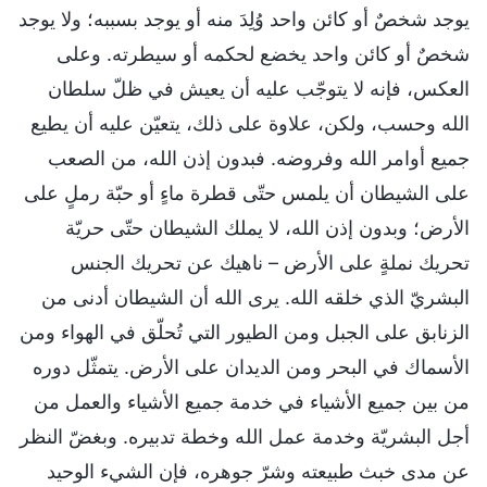
يوجد شخصٌ أو كائن واحد وُلِدَ منه أو يوجد بسببه؛ ولا يوجد
شخصٌ أو كائن واحد يخضع لحكمه أو سيطرته. وعلى
العكس، فإنه لا يتوجّب عليه أن يعيش في ظلّ سلطان
الله وحسب، ولكن، علاوة على ذلك، يتعيّن عليه أن يطيع
جميع أوامر الله وفروضه. فبدون إذن الله، من الصعب
على الشيطان أن يلمس حتّى قطرة ماءٍ أو حبّة رملٍ على
الأرض؛ وبدون إذن الله، لا يملك الشيطان حتّى حريّة
تحريك نملةٍ على الأرض – ناهيك عن تحريك الجنس
البشريّ الذي خلقه الله. يرى الله أن الشيطان أدنى من
الزنابق على الجبل ومن الطيور التي تُحلّق في الهواء ومن
الأسماك في البحر ومن الديدان على الأرض. يتمثّل دوره
من بين جميع الأشياء في خدمة جميع الأشياء والعمل من
أجل البشريّة وخدمة عمل الله وخطة تدبيره. وبغضّ النظر
عن مدى خبث طبيعته وشرّ جوهره، فإن الشيء الوحيد