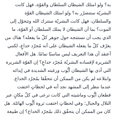
به؟ ولو امتلك الشيطان السلطان والقوّة، فهل كانت
البشريّة ستتضرّر به؟ ولو امتلك الشيطان القوّة
والسلطان، فهل كانت البشريّة ستترك الله وتتحوّل إلى
الموت؟ بما أن الشيطان لا يملك السلطان أو القوّة، ما
الذي يجب أن نستنتجه حول جوهر كلّ ما يفعله؟ هناك من
يعرّف كلّ ما يفعله الشيطان على أنه مُجرّد خداعٍ، لكنني
أعتقد أن هذا التعريف ليس مناسبًا تمامًا. هل الأفعال
الشريرة لإفساده البشريّة مُجرّد خداعٍ؟ إن القوّة الشريرة
التي آذى بها الشيطان أيُّوب ورغبته الشديدة في إيذائه
وابتلاعه لم يكن من الممكن أن تتحقّقا بمُجرّد الخداع.
عندما ننظر إلى المشهد نجد أنه في لحظاتٍ اختفت
قطعان أيُّوب وماشيته التي كانت ترعى في كلّ مكانٍ عبر
التلال والجبال؛ وفي لحظاتٍ اختفت ثروة أيُّوب الهائلة. هل
كان من الممكن أن يتحقّق ذلك بمُجرّد الخداع؟ إن طبيعة