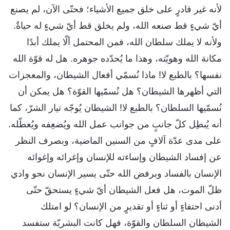
لأنه غير قادرٍ على خلق جميع الأشياء؛ فحتّى الآن، لم يصنع
أيّ شيءٍ قط صنعه الله، ولم يخلق قط أيّ شيءٍ له حياةٌ.
ولأنه لا يملك سلطان الله، فمن المحتمل ألّا يملك أبدًا
مكانة الله وهويّته، وهذا ما يُحدّده جوهره. هل له قوّة الله
نفسها؟ بالطبع لا! ماذا نُسمّي أفعال الشيطان، والمعجزات
التي أظهرها الشيطان؟ هل نُسمّيها القوّة؟ هل يمكن أن
نُسمّيها السلطان؟ بالطبع لا! الشيطان يُوجّه تيار الشرّ، كما
أنه يُبطِل كلّ جانبٍ من جوانب عمل الله ويُضعِفه ويُعطّله.
على مدى عدّة آلافٍ من السنين الماضية، وبصرف النظر
عن إفساد الشيطان وإساءته للإنسان وإغرائه وإغوائه
الإنسان بالفساد وبرفض الله حتّى يسير الإنسان نحو وادي
ظلّ الموت، هل فعل الشيطان أيّ شيءٍ يستحقّ حتّى
أدنى احتفاءٍ أو ثناءٍ أو تقديرٍ من الإنسان؟ لو امتلك
الشيطان السلطان والقوّة، فهل كانت البشريّة ستفسد