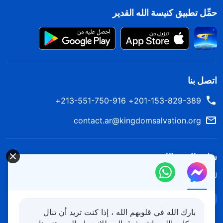
حمِّل تطبيق كنيسة الله القدير
اتصل بنا
201-153-829-389+ 213-551-750-916+
contact.ar@kingdomsalvation.org
نزل ملكوت الله.
لقد نزلت المملكة بالفعل إلى الأرض! هل تريد دخوله؟
اعرف المزيد
تواصل معنا عبر Messenger
بارك الله في قلوبهم الله ، إذا كنت تريد أن تنال