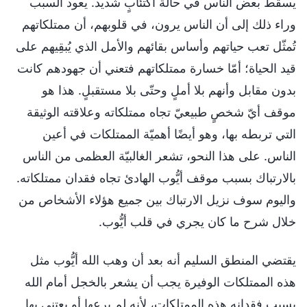
يسقط بعض الناس في حالة اكتئابٍ شديد. يعود السبب
وراء ذلك إلى أن الناس يرون، في قلوبهم، أن ممتلكاتهم
تُمثّل تعب حياتهم وأساس بقائهم والأمل الذي يُبقِيهم على
قيد الحياة؛ أمّا خسارة ممتلكاتهم فتعني أن جهودهم كانت
بدون مقابل وأنهم بلا أملٍ وحتّى بلا مستقبلٍ. هذا هو
موقف أيّ شخصٍ طبيعيّ تجاه ممتلكاته وعلاقته الوثيقة
التي تربطه بها، وهو أيضًا أهميّة الممتلكات في أعين
الناس. على هذا النحو، تشعر الغالبيّة العظمى من الناس
بالارتباك بسبب موقف أيُّوب الهادئ تجاه فقدان ممتلكاته.
واليوم سوف نزيل الارتباك بين جميع هؤلاء الأشخاص من
خلال شرح ما كان يجري في قلب أيُّوب.
يقتضي المنطق السليم أنه بعد أن وهب الله أيُّوب مثل
هذه الممتلكات الوفيرة يجب أن يشعر بالخجل أمام الله
بسبب فقدانه هذه الممتلكات، لأنه لم يرعها أو يعتني بها