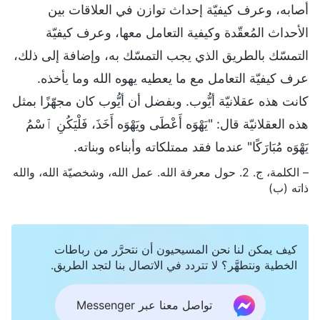
أصابه، وعرف كيفيّة إحداث توازن في العلاقات بين
الأحداث المُعقّدة وكيفية التعامل معها، وعرف كيفيّة
التمسّك بالطريق الذي يجب التمسّك به، وإضافة إلى ذلك،
عرف كيفيّة التعامل مع ما يعطيه يهوه الله وما يأخذه.
كانت هذه عقلانيّة أيُّوب. وبفضل أن أيُّوب كان مجهّزًا بمثل
هذه العقلانيّة قال: "يَهْوَه أَعْطَى ويَهْوَه أَخَذَ، فَلْيَكُنِ ٱسْمُ
يَهْوَه مُبَارَكًا" عندما فقد ممتلكاته وأبناءه وبناته.
– الكلمة، ج. 2. حول معرفة الله. عمل الله، وشخصيّة الله، والله
ذاته (ب)
كيف يمكن لنا نحن المسيحيون أن نتحرَّر من رباطات
الخطية ونتطهَّر؟ لا تتردد في الاتصال بنا لتجد الطريق.
تواصل معنا عبر Messenger