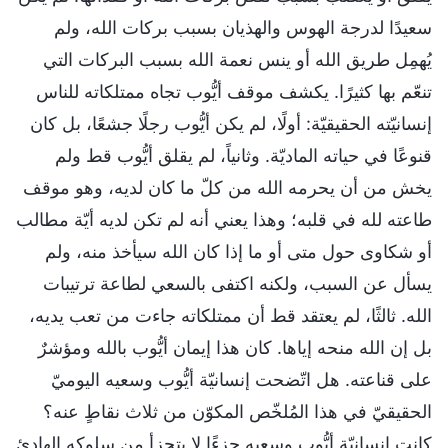
سعيدًا لدرجة الهوس والهذيان بسبب بركات الله، ولم
يُهمِل طريق الله أو ينس نعمة الله بسبب البركات التي
تنعّم بها كثيرًا. يكشف موقف أيُّوب تجاه ممتلكاته للناس
إنسانيّته الحقيقيّة: أولًا، لم يكن أيُّوب رجلًا جشعًا، بل كان
قنوعًا في حياته الماديّة. وثانياً، لم يقلق أيُّوب قط ولم
يخش من أن يحرمه الله من كلّ ما كان لديه، وهو موقف
طاعته لله في قلبه؛ وهذا يعني أنه لم تكن لديه أيّة مطالب
أو شكاوى حول متى أو ما إذا كان الله سيأخذ منه، ولم
يسأل عن السبب، ولكنه اكتفى بالسعي لطاعة ترتيبات
الله. ثالثًا، لم يعتقد قط أن ممتلكاته جاءت من تعب يديه،
بل إن الله منحه إياها. كان هذا إيمان أيُّوب بالله ومؤشرٌ
على قناعته. هل اتّضحت إنسانيّة أيُّوب وسعيه اليوميّ
الحقيقيّ في هذا المُلخّص المكوّن من ثلاث نقاطٍ عنه؟
كانت إنسانيّة أيُّوب وسعيه جزءًا لا يتجزأ من سلوكه الهادئ