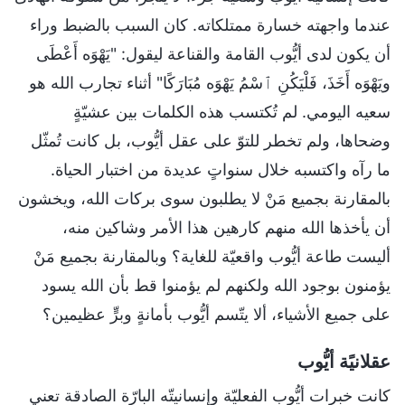
عندما واجهته خسارة ممتلكاته. كان السبب بالضبط وراء
أن يكون لدى أيُّوب القامة والقناعة ليقول: "يَهْوَه أَعْطَى
ويَهْوَه أَخَذَ، فَلْيَكُنِ ٱسْمُ يَهْوَه مُبَارَكًا" أثناء تجارب الله هو
سعيه اليومي. لم تُكتسب هذه الكلمات بين عشيّةٍ
وضحاها، ولم تخطر للتوّ على عقل أيُّوب، بل كانت تُمثّل
ما رآه واكتسبه خلال سنواتٍ عديدة من اختبار الحياة.
بالمقارنة بجميع مَنْ لا يطلبون سوى بركات الله، ويخشون
أن يأخذها الله منهم كارهين هذا الأمر وشاكين منه،
أليست طاعة أيُّوب واقعيّة للغاية؟ وبالمقارنة بجميع مَنْ
يؤمنون بوجود الله ولكنهم لم يؤمنوا قط بأن الله يسود
على جميع الأشياء، ألا يتّسم أيُّوب بأمانةٍ وبرٍّ عظيمين؟
عقلانيًة أيُّوب
كانت خبرات أيُّوب الفعليّة وإنسانيتّه البارّة الصادقة تعني