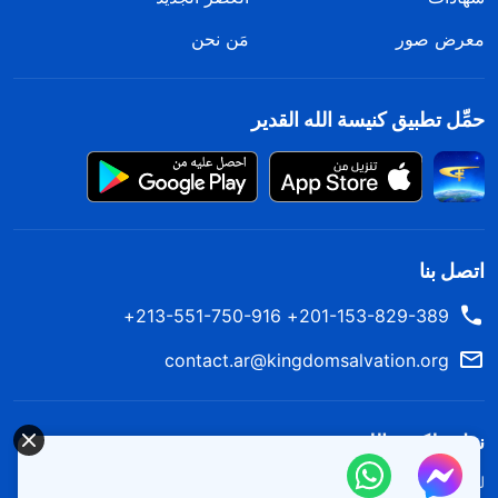
معرض صور
مَن نحن
حمِّل تطبيق كنيسة الله القدير
اتصل بنا
201-153-829-389+ 213-551-750-916+
contact.ar@kingdomsalvation.org
نزل ملكوت الله.
لقد نزلت المملكة بالفعل إلى الأرض! هل تريد دخوله؟
اعرف المزيد