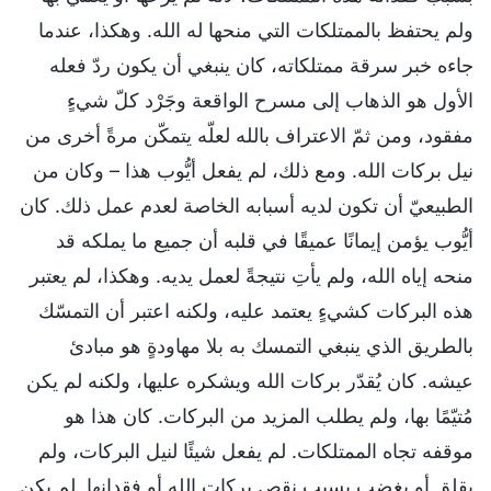
ولم يحتفظ بالممتلكات التي منحها له الله. وهكذا، عندما
جاءه خبر سرقة ممتلكاته، كان ينبغي أن يكون ردّ فعله
الأول هو الذهاب إلى مسرح الواقعة وجَرْد كلّ شيءٍ
مفقود، ومن ثمّ الاعتراف بالله لعلّه يتمكّن مرةً أخرى من
نيل بركات الله. ومع ذلك، لم يفعل أيُّوب هذا – وكان من
الطبيعيّ أن تكون لديه أسبابه الخاصة لعدم عمل ذلك. كان
أيُّوب يؤمن إيمانًا عميقًا في قلبه أن جميع ما يملكه قد
منحه إياه الله، ولم يأتِ نتيجةً لعمل يديه. وهكذا، لم يعتبر
هذه البركات كشيءٍ يعتمد عليه، ولكنه اعتبر أن التمسّك
بالطريق الذي ينبغي التمسك به بلا مهاودةٍ هو مبادئ
عيشه. كان يُقدّر بركات الله ويشكره عليها، ولكنه لم يكن
مُتيّمًا بها، ولم يطلب المزيد من البركات. كان هذا هو
موقفه تجاه الممتلكات. لم يفعل شيئًا لنيل البركات، ولم
يقلق أو يغضب بسبب نقص بركات الله أو فقدانها. لم يكن