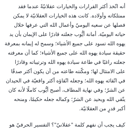
أنه اتّخذ أكثر القرارات والخيارات عقلانيّةً عندما فقد
ممتلكاته وأولاده. كانت هذه الخيارات العقلانيّة لا يمكن
فصلها عن سعيه اليوميّ وأعمال الله التي عرفها خلال
حياته اليوميّة. أمانة أيُّوب جعلته قادرًا على الإيمان بأن يد
يهوه الله تسود على جميع الأشياء؛ وسمح له إيمانه بمعرفة
حقيقة سيادة يهوه الله على جميع الأشياء؛ كما أن معرفته
جعلته راغبًا في طاعة سيادة يهوه الله وترتيباته وقادرًا
على الامتثال لها؛ ومكّنته طاعته من أن يكون أكثر صدقًا
في اتّقائه يهوه الله؛ وجعله اتّقاؤه أكثر واقعيّة في الحيدان
عن الشرّ؛ وفي نهاية المطاف، أصبح أيُّوب كاملًا لأنه كان
يتّقي الله ويحيد عن الشرّ؛ وكماله جعله حكيمًا، ومنحه
أكبر قدرٍ من العقلانيّة.
كيف يجب أن نفهم كلمة "عقلانيّ"؟ التفسير الحرفيّ هو