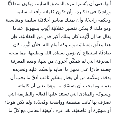
أنها تعني أن يتّسم المرء بالمنطق السليم، ويكون منطقيًّا
وراشدًا في تفكيره، وأن تكون كلماته وأفعاله سليمة
وحكمه راجحًا، وأن يمتلك معايير أخلاقيّة سليمة ومتناسقة.
ومع ذلك، لا يمكن تفسير عقلانيّة أيُّوب بسهولةٍ. عندما
يقال هنا إن أيُّوب كان يملك أكبر قدرٍ من العقلانيّة، فإن
هذا يتعلّق بإنسانيّته وسلوكه أمام الله. فلأن أيُّوب كان
صادقًا، استطاع أن يؤمن بسيادة الله ويطيعها، مما منحه
المعرفة التي لم يتمكّن آخرون من نيلها، وهذه المعرفة
جعلته قادرًا على تمييز ما أصابه والحكم عليه وتحديده
بدقة، ومكّنته من أن يختار بتفكيرٍ ثاقب أدقّ ما يجب أن
يعمله وما يجب أن يتمسّك به. وهذا يعني أن كلماته
وسلوكه والمبادئ التي تستند عليها أفعاله والطريقة التي
تصرّف بها كانت منتظمة وواضحة ومُحدّدة ولم تكن هوجاء
أو متهوّرة أو عاطفيّة. لقد عرف كيفيّة التعامل مع كلّ ما