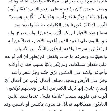
عندما سمع أيُّوب خبر نهب ممتلكاته وفقدان أبنائه وبناته
ومقتل عبيده، كان ردّ فعله على النحو التالي: "فَقَامَ أَيُّوبُ
وَمَزَّقَ جُبَّتَهُ، وَجَزَّ شَعْرَ رَأْسِهِ، وَخَرَّ عَلَى ٱلْأَرْضِ وَسَجَدَ"
(أيوب 1: 20). تُخبِرنا هذه الكلمات حقيقةً واحدة: بعد
سماع هذه الأخبار لم يكن أيُّوب مذعورًا، ولم يصرخ، ولم
يلقِ باللوم على العبيد الذين أبلغوه بالأخبار، فضلاً عن أنه
لم يُفتّش مسرح الواقعة للتحقّق والتأكّد من الأسباب
والحيثيّات ومعرفة ما حدث بالفعل. لم يُظهِر أيّ ألمٍ أو ندم
على فقدان ممتلكاته، ولم يَنْهَر باكيًا بسبب فقدان أولاده
وأحبائه. ولكنه على العكس مزّق جبّته وجزّ شعر رأسه
وخرّ على الأرض وسجد. تختلف أفعال أيُّوب عن أفعال أيّ
إنسانٍ عاديّ. إنها تُربِك الكثير من الناس وتجعلهم يُوبّخون
أيُّوب في قلوبهم بسبب "غلاظة قلبه". عندما يفقد الناس
العاديّون ممتلكاتهم فجأةً، قد يبدون مكتئبين أو يائسين وقد