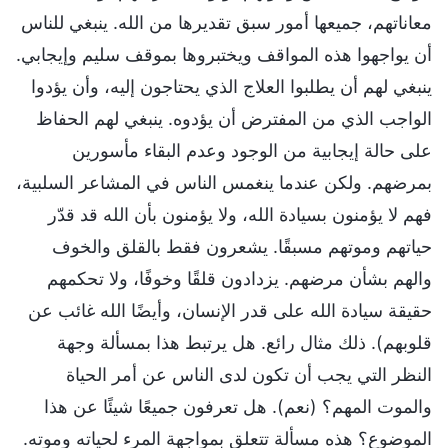
معاناتهم، جميعها أمور سبق تقديرها من الله. ينبغي للناس
أن يواجهوا هذه المواقف ويختبروها بموقف سليم وإيجابي.
ينبغي لهم أن يطلبوا العلاج الذي يحتاجون إليه، وأن يؤدوا
الواجب الذي من المفترض أن يؤدوه. ينبغي لهم الحفاظ
على حالة إيجابية من الوجود وعدم البقاء مأسورين
بمرضهم. ولكن عندما ينغمس الناس في المشاعر السلبية،
فهم لا يؤمنون بسيادة الله، ولا يؤمنون بأن الله قد قدّر
حياتهم وموتهم مسبقًا. يشعرون فقط بالقلق والخوف
والهم بشأن مرضهم. يزدادون قلقًا وخوفًا، ولا تحكمهم
حقيقة سيادة الله على قدر الإنسان، وأيضًا الله غائب عن
قلوبهم). ذلك مثال رائع. هل يرتبط هذا بمسألة وجهة
النظر التي يجب أن تكون لدى الناس عن أمر الحياة
والموت المهم؟ (نعم). هل تعرفون جميعًا شيئًا عن هذا
الموضوع؟ هذه مسألة تتعلق بمواجهة المرء لحياته وموته.