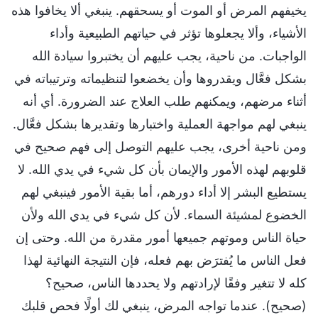
يخيفهم المرض أو الموت أو يسحقهم. ينبغي ألا يخافوا هذه
الأشياء، وألا يجعلوها تؤثر في حياتهم الطبيعية وأداء
الواجبات. من ناحية، يجب عليهم أن يختبروا سيادة الله
بشكل فعَّال ويقدروها وأن يخضعوا لتنظيماته وترتيباته في
أثناء مرضهم، ويمكنهم طلب العلاج عند الضرورة. أي أنه
ينبغي لهم مواجهة العملية واختبارها وتقديرها بشكل فعَّال.
ومن ناحية أخرى، يجب عليهم التوصل إلى فهم صحيح في
قلوبهم لهذه الأمور والإيمان بأن كل شيء في يدي الله. لا
يستطيع البشر إلا أداء دورهم، أما بقية الأمور فينبغي لهم
الخضوع لمشيئة السماء. لأن كل شيء في يدي الله ولأن
حياة الناس وموتهم جميعها أمور مقدرة من الله. وحتى إن
فعل الناس ما يُفترَض بهم فعله، فإن النتيجة النهائية لهذا
كله لا تتغير وفقًا لإرادتهم ولا يحددها الناس، صحيح؟
(صحيح). عندما تواجه المرض، ينبغي لك أولًا فحص قلبك