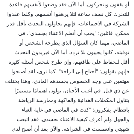
أو يقفون ويتحركون. أما الآن فقد وضعوا لأنفسهم قاعدة
للتحرك كل نصف ساعة لئلا يرهقوا أنفسهم. وكلما عقدوا
الشركة في الاجتماعات، فإنهم يحاولون التحدث بأقل قدر
ممكن، قائلين: "يجب أن أتعلم الاعتناء بجسدي". في
الماضي، مهما كان السؤال الذي يطرحه الشخص أو
توقيته، كانوا يجيبون بلا تردد. أما الآن فيريدون التحدث
أقل للحفاظ على طاقتهم، وإن طرح شخص أسئلة كثيرة
فإنهم يقولون: "أحتاج إلى الراحة". كما ترى، لقد أصبحوا
مهتمين على وجه الخصوص بجسدهم المادي، وهذا يختلف
عن ذي قبل. في أغلب الأحيان، يولون اهتمامًا مستمرًا
بتناول المكملات الغذائية والفاكهة وممارسة الرياضة
بانتظام. يفكرون: "كنت في الماضي في غاية الغباء
والجهل ولم أعرف كيفية الاعتناء بجسدي. فقد اتبعت
شهيتي وانغمست في الشراهة. والآن بعد أن أصبح لدى