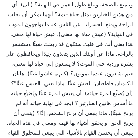
ويتمتع بالصحة، ويبلغ طول العمر في النهاية؟ (بلى). أي
من هذين الخيارين يمثل حياة قيمة؟ أيهما يمكن أن يجلب
الراحة ويمنع الحسرات عن الناس عندما يواجهون الموت
في النهاية؟ (عيش حياة لها معنى). عيش حياة لها معنى.
هذا يعني أنك في قلبك ستكون قد ربحت شيئًا وستشعر
بالراحة. ماذا عن أولئك الذين يتغذون جيدًا ويحافظون على
بشرة وردية حتى الموت؟ لا يسعون إلى حياة لها معنى،
فبم يشعرون عندما يموتون؟ (كأنهم عاشوا عبثًا). هاتان
الكلمتان قاطعتان: العيش عبثًا. ماذا يعني "العيش عبثًا"؟
(أن يُضيِّع المرء حياته). أن يعيش المرء عبثًا ويُضيِّع حياته،
ما أساس هاتين العبارتين؟ (يجد في نهاية حياته أنه لم
يربح شيئًا). ماذا ينبغي أن يربح الشخص إذًا؟ (ينبغي أن
يربح الحق أو يحقق أشياء لها قيمة ومعنى في هذه الحياة.
ينبغي أن يحسن القيام بالأشياء التي ينبغي للمخلوق القيام