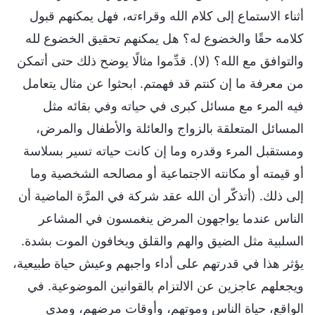
أثناء الاستماع إلى كلام الله وقراءته، فهل يمكنهم قبول
كلامه حقًا والخضوع له؟ هل يمكنهم تحقيق الخضوع لله
والتوافق مع الله؟ (لا). قدِّموا مثالًا يوضح ذلك حتى أتمكن
من معرفة ما إن كنتم قد فهمتم. ابحثوا عن مثال يتعامل
فيه المرء مع مسائل كبرى في حياته وفي بقائه مثل
المسائل المتعلقة بالزواج والعائلة والأطفال والمرض،
ومستقبل المرء وقدره وما إن كانت حياته تسير بسلاسة
أو قيمته أو مكانته الاجتماعية أو مصالحه الشخصية وما
إلى ذلك. (أتذكّر أن الله عقد شركة في المرَّة الماضية أن
الناس عندما يواجهون المرض ينغمسون في المشاعر
السلبية مثل الضيق والهم والقلق ويخافون الموت بشدة.
يؤثر هذا في قدرتهم على أداء واجبهم وعيش حياة طبيعية،
ويجعلهم عاجزين عن الالتزام بالقوانين الموضوعية. في
الواقع، حياة الناس وموتهم، وأوقات مرضهم، ومدى