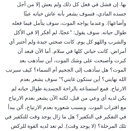
بها. إن فشل في فعل كل ذلك ولم يعش إلا من أجل
جسده المادي، فسوف يشعر بأنه عاش حياته عبثًا
وأضاعها). وعندما يواجه الموت، سوف يتأمل فيما فعله
طوال حياته. سوف يقول: "عجبًا، لم أفكر إلا في الأكل
والشرب واللهو كل يوم. كانت صحتي جيدة ولم أختبر أي
أمراض. كانت حياتي كلها في سلام. أما الآن فبعد أن
كبرت وأصبحت على وشك الموت، أين سأذهب بعد
الموت؟ هل سأذهب إلى الجحيم أم السماء؟ كيف سيرتب
الله نهايتي؟ أين ستكون غايتي؟" سوف يشعر بعدم
الارتياح. فمع استمتاعه بالراحة الجسدية طوال حياته لم
يكن لديه أي وعي من قبل، لكنه الآن يشعر بعدم الارتياح
مع اقتراب الموت. وبسبب شعوره بعدم الارتياح، ألن يبدأ
في التفكير في التكفير؟ هل ما زال يوجد وقت للتكفير في
تلك المرحلة؟ (لا يوجد وقت). لم تعد لديه القوة للركض