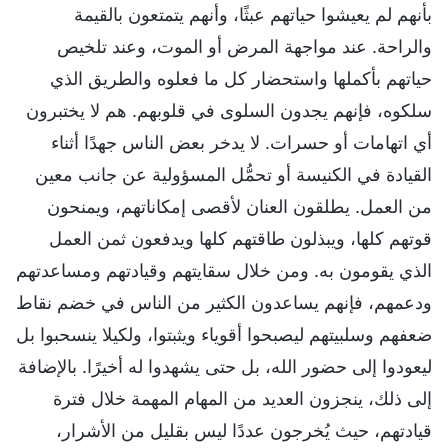
بأنهم لم يعيشوا حياتهم عبثًا، وأنهم يتمتعون بالقيمة
والراحة. عند مواجهة المرض أو الموت، وعند تلخيص
حياتهم بأكملها واستحضار كل ما فعلوه والطريق الذي
سلكوه، فإنهم يجدون السلوى في قلوبهم. هم لا يختبرون
أي اتهامات أو حسرات. لا يدخر بعض الناس جهدًا أثناء
القيادة في الكنيسة أو تحمُّل المسؤولية عن جانب معين
من العمل. يطلقون العنان لأقصى إمكاناتهم، ويمنحون
قوتهم كلها، ويبذلون طاقتهم كلها ويدفعون ثمن العمل
الذي يقومون به. ومن خلال سقايتهم وقيادتهم ومساعدتهم
ودعمهم، فإنهم يساعدون الكثير من الناس في خضم نقاط
ضعفهم وسلبيتهم ليصبحوا أقوياء ويثبتوا، ولكيلا ينسحبوا بل
ليعودوا إلى حضور الله، بل حتى يشهدوا له أخيرًا. بالإضافة
إلى ذلك، ينجزون العديد من المهام المهمة خلال فترة
قيادتهم، حيث يُخرجون عددًا ليس بقليل من الأشرار،