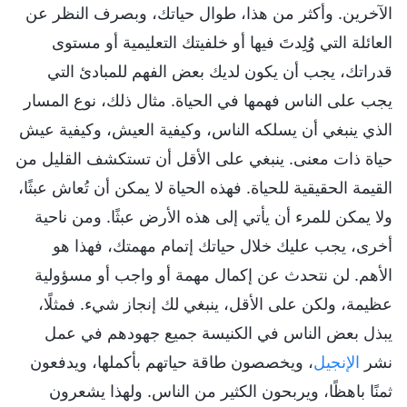
الآخرين. وأكثر من هذا، طوال حياتك، وبصرف النظر عن
العائلة التي وُلِدتَ فيها أو خلفيتك التعليمية أو مستوى
قدراتك، يجب أن يكون لديك بعض الفهم للمبادئ التي
يجب على الناس فهمها في الحياة. مثال ذلك، نوع المسار
الذي ينبغي أن يسلكه الناس، وكيفية العيش، وكيفية عيش
حياة ذات معنى. ينبغي على الأقل أن تستكشف القليل من
القيمة الحقيقية للحياة. فهذه الحياة لا يمكن أن تُعاش عبثًا،
ولا يمكن للمرء أن يأتي إلى هذه الأرض عبثًا. ومن ناحية
أخرى، يجب عليك خلال حياتك إتمام مهمتك، فهذا هو
الأهم. لن نتحدث عن إكمال مهمة أو واجب أو مسؤولية
عظيمة، ولكن على الأقل، ينبغي لك إنجاز شيء. فمثلًا،
يبذل بعض الناس في الكنيسة جميع جهودهم في عمل
نشر
الإنجيل
، ويخصصون طاقة حياتهم بأكملها، ويدفعون
ثمنًا باهظًا، ويربحون الكثير من الناس. ولهذا يشعرون