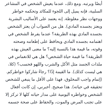
أيضًا ويرتبه. ومع ذلك، عندما يعيش الشخص في المشاعر
السلبية، فإنه يميل إلى اللجوء للمكائد وتحكمه خواطر
ووجهات نظر مغلوطة. إنه يعتمد على الأساليب البشرية
ويعتز بجسده المادي). هل من الصواب أن يعتز الشخص
بجسده المادي بهذه الطريقة؟ عندما يفرط الشخص في
اهتمامه بجسده المادي ويحافظ على إطعامه وصحته
وقوته، ما قيمة هذا بالنسبة إليه؟ ما معنى العيش بهذه
الطريقة؟ ما قيمة حياة الشخص؟ هل هي للانغماس في
ملذات الجسد مثل الأكل والشرب واللهو فحسب؟ (كلا،
هي ليست كذلك). ما القيمة إذًا؟ رجاءً شاركوا خواطركم.
(إتمام واجب المخلوق، فهذا على الأقل ما ينبغي للشخص
تحقيقه في حياته). هذا صحيح. أخبرني، إن كانت أفعال
الشخص وخواطره اليومية على مدار حياته كلها لا تركز إلا
على تجنب المرض والموت، والحفاظ على صحة جسمه