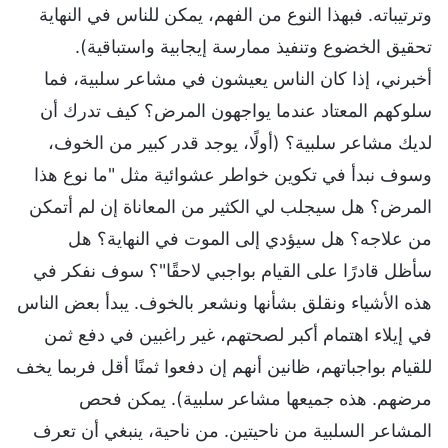
وترتيباته. فبهذا النوع من الفهم، يمكن للناس في النهاية
تحقيق الخضوع وتنفيذ ممارسة إيجابية واستباقية).
أخبرني، إذا كان الناس يعيشون في مشاعر سلبية، فما
سلوكهم المعتاد عندما يواجهون المرض؟ كيف تدرك أن
لديك مشاعر سلبية؟ (أولًا، يوجد قدر كبير من الخوف،
وسوف نبدأ في تكوين خواطر عشوائية مثل "ما نوع هذا
المرض؟ هل سيجلب لي الكثير من المعاناة إن لم أتمكن
من علاجه؟ هل سيؤدي إلى الموت في النهاية؟ هل
سأظل قادرًا على القيام بواجبي لاحقًا"؟ سوف نفكر في
هذه الأشياء ونقلق بشأنها ونشعر بالخوف. يبدأ بعض الناس
في إيلاء اهتمام أكبر لصحتهم، غير راغبين في دفع ثمن
للقيام بواجباتهم، ظانين أنهم إن دفعوا ثمنًا أقل فربما يخف
مرضهم. هذه جميعها مشاعر سلبية). يمكن فحص
المشاعر السلبية من ناحيتين. من ناحية، ينبغي أن تعرف