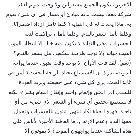
الآخرين، يكون الجميع مشغولين ولا وقت لديهم لعقد
شركة معه. ليست لديه مبادئ أو مسار في أي شيء يقوم
به. ماذا يحدث له في النهاية؟ كلما تأمل ازداد اضطرابًا.
وكلما تأمل شعر بالندم. وكلما تأمل، تراكمت لديه
الحسرات. وفي النهاية لا يكون لديه خيار إلا انتظار الموت.
انتهت حياته ولا توجد طريقة للتكفير. هل يشعر بالندم؟
(نعم). لقد فات الأوان! لا يوجد وقت متبق. عندما يواجه
الموت، يدرك أن الاستمتاع بحياة الراحة الجسدية أمر في
غاية العبث. يرى كل شيء على حقيقته ويريد العودة
للسعي إلى الحق وإتمام واجبه وإتقان القيام بشيء، لكنه
لا يستطيع تحقيق أي شيء أو السعي لأي شيء من أي
ناحية. فهذه الحياة تكاد تنتهي. تنتهي بالحسرات وتحمل
معها الندم وعدم الارتياح. ما العاقبة الأخيرة لأناس على
هذه الشاكلة عندما يواجهون الموت؟ لا يموتون إلا