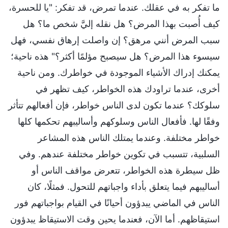
ما تفكر به في عقلك. عندما تمرض، قد تفكر: "يا للحسرة،
كيف أُصبت بهذا المرض؟ هل نقله إليَّ شخص ما؟ هل
سبب المرض أنني مرهق؟ إن واصلت إرهاق نفسي، فهل
سيسوء هذا المرض؟ هل سيصبح مؤلمًا أكثر؟" هذه ناحية؛
يمكنك إدراك الأشياء الموجودة في خواطرك. ومن ناحية
أخرى، عندما تراودك هذه الخواطر، كيف تظهر في
سلوكك؟ عندما تكون لدى الناس خواطر، فإن أفعالهم تتأثر
وفقًا لها. فأفعال الناس وسلوكهم وأساليبهم تحكمها كلها
خواطر مختلفة. وعندما يمتلك الناس هذه المشاعر
السلبية، تتسبب في تكوين خواطر مختلفة عندهم. وفي
ظل سيطرة هذه الخواطر، تتعرض مواقف الناس أو
أساليبهم فيما يتعلق بأداء واجباتهم للتحول. فمثلًا، كان
الناس في الماضي يبدؤون أحيانًا في القيام بواجباتهم فور
استيقاظهم. أما الآن، فعندما يحين وقت الاستيقاظ يبدؤون