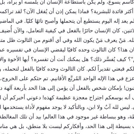
اسم يسوع، ولم يكن باستطاعة الإنسان أن يلمسه أو يراه، بل
أكثر فائدة للبشرية؟ فماذا يمكن إذن أن يُفعَل الآن؟ لقد تراك
م يعد إله اليوم يستطيع أن يتحملها وأصبح تائهًا كليًا. في ال
اثنين، كان الإنسان حائرًا بالفعل في كيفية التعامل، والآن أُضي
له. مَنْ يعرف مَنْ يكون الله وفي أي أقنوم من الثالوث ظل متح
ان هذا؟ كان الثالوث وحده كافيًا ليقضي الإنسان في تفسيره عمر
م"؟ كيف يُفسَّر ذلك؟ هل يمكنك أنت أن تفسره؟ أيها الأخوة وال
كم قبعتي تقديراً لكم. كان الثالوث وحده كافيًا بالفعل لتحمله،
زع في هذا الإله الواحد المُربَّع الأقانيم. تم حثكم على الخروج، 
ن! بإمكان شخص بالفعل أن يؤمن إلى هذا الحد بأربعة آلهة دون
أنه بوسعكم اجتراح معجزة عظيمة كهذه! دعوني أخبركم أن ال
 ليس لله آبٌ ولا ابن، وبالتأكيد لا يوجد مفهوم لأداة يستخدمها 
ة، وهو ببساطة غير موجود في هذا العالم! بيد أن تلك المغالطة
بسيطة إلى هذا الحد، وأفكاركم ليست بلا منطق، بل هي مناسب