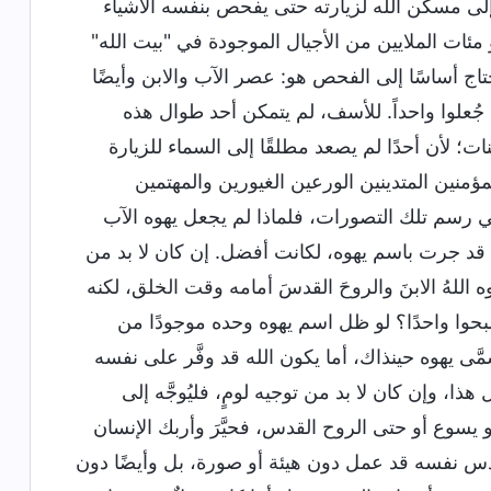
 إلى مسكن الله لزيارته حتى يفحص بنفسه الأشياء
ئات الملايين من الأجيال الموجودة في "بيت الله"
حتاج أساسًا إلى الفحص هو: عصر الآب والابن وأيضًا
علوا واحداً. للأسف، لم يتمكن أحد طوال هذه
ت؛ لأن أحدًا لم يصعد مطلقًا إلى السماء للزيارة
ؤمنين المتدينين الورعين الغيورين والمهتمين
 في رسم تلك التصورات، فلماذا لم يجعل يهوه الآب
ة قد جرت باسم يهوه، لكانت أفضل. إن كان لا بد من
ه اللهُ الابنَ والروحَ القدسَ أمامه وقت الخلق، لكنه
أصبحوا واحدًا؟ لو ظل اسم يهوه وحده موجودًا من
َى يهوه حينذاك، أما يكون الله قد وفَّر على نفسه
ذا، وإن كان لا بد من توجيه لومٍ، فليُوجَّه إلى
سوع أو حتى الروح القدس، فحيَّرَ وأربك الإنسان
لقدس نفسه قد عمل دون هيئة أو صورة، بل وأيضًا دون