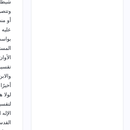
شيطان
وتتصو
أو من
عليه 
بواسطت
المست
الأوا
تقسيمه
والاب
أخيرًا
لولا 
لتقسي
الإله 
القدس