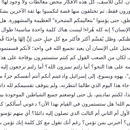
. لكن للأسف، كل هذه الأفكار محض مغالطات ولا وجود لها! إنك
رون فقط، ثم تختلقون منها قصة لتكسبوا بها ثقة الآخرين بشك
طق، حتى يؤمنوا "بتعاليمكم المتبحرة" العظيمة والمشهورة. ه
الإنسان؟ إنه كله هُراء! ليست هناك كلمة واحدة مناسبة! طوال 
كم، وظل يُقسَّم أكثر فأكثر مع كل جيلٍ حتى إنَّ إلهًا واحدًا ق
حيل على الإنسان أن يعيد تجميع الله في واحد؛ لأنكم قسمتموه 
ن، لكان من الصعب القول كم كنتم ستستمرون بوقاحة على هذا 
 على هذا النحو؟ أما زلتم تميزون الله؟ أما زلتم ترجعون إليه؟
ن"، يهوه ويسوع، إلى إسرائيل وادعيتم أنكم أنتم أنفسكم جزءٌ من
 جاء هذا اليوم الذي طالما انتظرته، ولم يتوقف تقسيمكم لله ذات
هذا، لكنتم تماديتم، بل حتى لوضعتم جميع الشياطين الموجودة بي
م الله! هل ستستمرون في القيام بهذا الآن؟ دعوني أسألكم: ك
الأول أم الثاني أم الثالث الذي تصلون إليه دائمًا؟ أي منهم تؤمن
؟ أخبرني بمن تؤمن؟ رغم أنك تقول مع كل كلمة إنك تؤمن بالله،