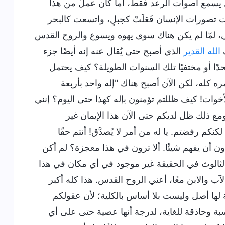
 يسمع أصوات الرعد فقط، أما كان عملٌ من هذا
مت تصورات الإنسان فَعَلَتْ كجبلٍ، واتسعت كالبحر
ماضي، لمّا لم يكن هناك سوى يهوه ويسوع والروح القدس
ف
الله القدير
الذي أصبح حتى يُقال عنه إنه أيضًا جزء
دًا أو مختفيًا تلك السنوات الطويلة؟ كيف يحتمل
ه كله، لكن الآن أصبح هناك "إله واحد بأربعة
أخوات! كيف ظللتم تؤمنون بإله كهذا حتى اليوم؟ إنني
 ومع ذلك ظل لديكم حتى الآن هذا الإيمان غير
لكنكم رفضتم. يا له من أمر لا يُصدَّق! أنتم حقًا
 أن يفهم شيئًا. ألا ترون في هذا معجزة؟ لم أكن
ثالوث في الحقيقة غير موجود في أي مكان في هذا
الآب والابن معًا، أعني الروح القدس. هذا كله أكبر
 لها أصل وليست بلا أساس بالكلية؛ لأن عقولكم
ة وحاذقة للغاية، لدرجة أنها عصية حتى على أي