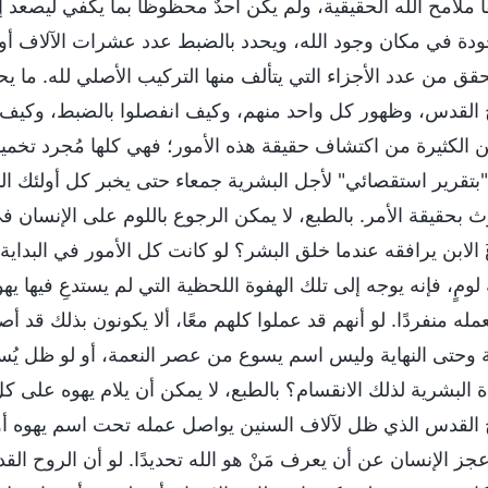
ا ملامح الله الحقيقية، ولم يكن أحدٌ محظوظًا بما يكفي ليصعد
ودة في مكان وجود الله، ويحدد بالضبط عدد عشرات الآلاف أو م
تحقق من عدد الأجزاء التي يتألف منها التركيب الأصلي لله. ما ي
 القدس، وظهور كل واحد منهم، وكيف انفصلوا بالضبط، وكيف جُ
ن الكثيرة من اكتشاف حقيقة هذه الأمور؛ فهي كلها مُجرد تخمينا
"بتقرير استقصائي" لأجل البشرية جمعاء حتى يخبر كل أولئك الم
لوث بحقيقة الأمر. بالطبع، لا يمكن الرجوع باللوم على الإنسان
 الابن يرافقه عندما خلق البشر؟ لو كانت كل الأمور في البداي
لومٍ، فإنه يوجه إلى تلك الهفوة اللحظية التي لم يستدعِ فيها يهو
مله منفردًا. لو أنهم قد عملوا كلهم معًا، ألا يكونون بذلك قد 
ية وحتى النهاية وليس اسم يسوع من عصر النعمة، أو لو ظل يُسمّ
 البشرية لذلك الانقسام؟ بالطبع، لا يمكن أن يلام يهوه على كل ه
 القدس الذي ظل لآلاف السنين يواصل عمله تحت اسم يهوه أو ي
جز الإنسان عن أن يعرف مَنْ هو الله تحديدًا. لو أن الروح ا