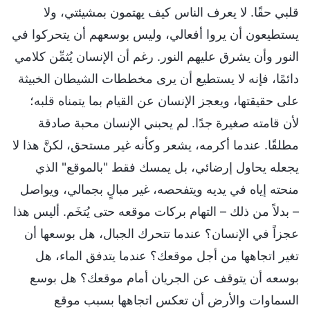
قلبي حقًا. لا يعرف الناس كيف يهتمون بمشيئتي، ولا
يستطيعون أن يروا أفعالي، وليس بوسعهم أن يتحركوا في
النور وأن يشرق عليهم النور. رغم أن الإنسان يُثمِّن كلامي
دائمًا، فإنه لا يستطيع أن يرى مخططات الشيطان الخبيثة
على حقيقتها، ويعجز الإنسان عن القيام بما يتمناه قلبه؛
لأن قامته صغيرة جدًا. لم يحبني الإنسان محبة صادقة
مطلقًا. عندما أكرمه، يشعر وكأنه غير مستحق، لكنَّ هذا لا
يجعله يحاول إرضائي، بل يمسك فقط "بالموقع" الذي
منحته إياه في يديه ويتفحصه، غير مبالٍ بجمالي، ويواصل
– بدلاً من ذلك – التهام بركات موقعه حتى يُتخَم. أليس هذا
عجزاً في الإنسان؟ عندما تتحرك الجبال، هل بوسعها أن
تغير اتجاهها من أجل موقعك؟ عندما يتدفق الماء، هل
بوسعه أن يتوقف عن الجريان أمام موقعك؟ هل بوسع
السماوات والأرض أن تعكس اتجاهها بسبب موقع