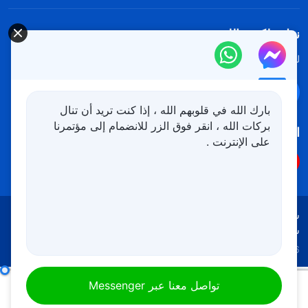
نزل ملكوت الله.
لقد نزلت المملكة بالفعل إلى الأرض! هل تريد دخوله؟
اعرف المزيد
تواصل معنا عبر Messenger
بارك الله في قلوبهم الله ، إذا كنت تريد أن تنال
بركات الله ، انقر فوق الزر للانضمام إلى مؤتمرنا
اتبعنا
على الإنترنت .
شروط الاستخدام
الخصوصية
شكر وتقدير
سياسة ملفات تعريف الارتباط
Copyright © 2026
كنيسة الله القدير
جميع الحقوق محفوظة
كلمات الله اليومية: كشف فساد البشرية | اقتباس 370
تواصل معنا عبر Messenger
00:00
05:23